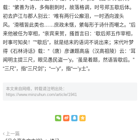
载：“綮善为诗，多侮剧刺时，故落格调，时号郑五歇后体。
初去庐江与郡人别云：‘唯有两行公廨泪，一时洒向渡头
风。’滑稽皆此类也……庶政未惬，綮每形于诗什而嘲之。”后
来他被任为宰相，“亲宾来贺，搔首言曰：‘歇后郑五作宰相，
时事可知矣！’”“歇后”，就是结末的语词不说出来；宋代叶梦
得《石林诗话》载：“（唐）彦谦题高庙（汉高祖陵）云：‘耳
闻明主提三尺，眼见愚民盗一’y。’虽是着题，然语皆歇后。”
“三尺”，指“三尺剑”；“一’y”，指“一’y土”。
本文来自网络，转载请注明出处：
https://www.minzuhun.com/article/1941
上一篇