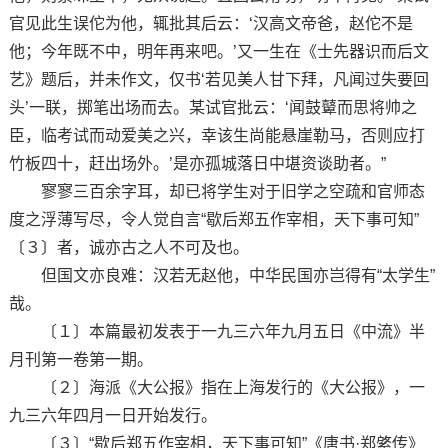
官见此生误佗为他，辄批其后云：‘汉高文帝爸，赵佗不是
他；今年既不中，明年再来吧。’又一生在《士先器识而后文
艺》题后，并未作文，仅书‘若见美人甘下拜，凡闻过失要回
头’一联，掷笔出场而去。某试官批云：‘闻鼓鼙而思将帅之
臣，临考试而动爱美之兴，幸该生尚能悬崖勒马，否则应打
竹板四十，赶出场外。’是亦孤城落日中堪资谈助者。”
寥寥三百余字耳，却已将学生对于旧学之空疏和官师态
度之浮薄写尽，令人觉自言“歇后郑五作宰相，天下事可知”
〔３〕者，诚亦古之人不可及也。
但国文亦良难：汉若无赵他，中华民国亦岂得有“太学生”
哉。
〔１〕本篇最初发表于一九三六年九月五日《中流》半
月刊第一卷第一期。
〔２〕海派《大公报》指在上海发行的《大公报》，一
九三六年四月一日开始发行。
〔３〕“歇后郑五作宰相，天下事可知”《唐书·郑綮传》