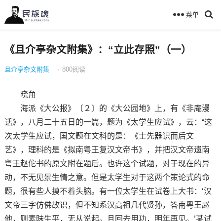
菜单
《且介亭杂文附集》：“立此存照”（一）
且介亭杂文附集
·
800
阅读
晓角
海派《大公报》〔２〕的《大公园地》上，有《非庵漫
话》，八月二十五日的一篇，题为《太学生应试》，云：“这
次太学生应试，国文题在文科的是：《士先器识而后文
艺》，理科的是《拟南粤王复汉文帝书》，并把汉文帝遗南
粤王赵佗书的原文附在题后。也许这个试题，对于现在的异
动，不无见景生情之意。但是太学生对于这两个策论式的命
题，很有些人摸不着头脑。有一位太学生在试卷上大书：‘汉
文帝三字仿佛故识，但不知系汉高祖几代贤孙，答南粤王赵
他，则素昧生平，无从说起。且回去用功，明年再见。’某试