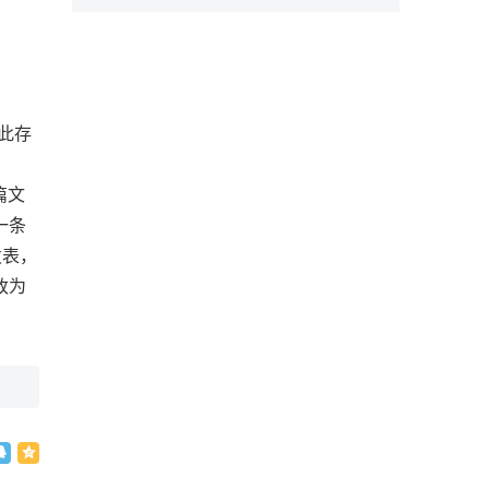
此存
篇文
一条
发表，
改为