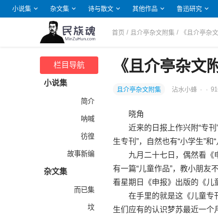
小说集
杂文集
诗与散文
其他作品
鲁迅研究
首页
/
且介亭杂文附集
/ 《且介亭杂
《且介亭杂文附
栏目导航
小说集
且介亭杂文附集
沾水小蜂
·
·
91
简介
晓角
呐喊
近来的日报上作兴附“专刊”
彷徨
生专刊”，自然也有“小学生”和
故事新编
九月二十七日，偶然看《申
有一篇“儿童作品”，教小朋友
杂文集
看星期日《申报》出版的《儿
而已集
在手里的就是这《儿童专刊
坟
生们应有的认识梦苏最近一个