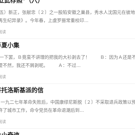
立此存照”（六）
新正，张献忠〔２〕之一股陷安徽之巢县，秀水人沈国元在彼地
再生纪异录》。今年春，上虞罗振常重校印…
阅读
半夏小集
下罢，Ｂ竟蛮不讲理的把我的大衫剥去了！ Ｂ：因为Ａ还是
；要不然，我还不屑剥呢。 Ａ：不过…
阅读
答托洛斯基派的信
二七年革命失败后，中国康缪尼斯脱〔２〕不采取退兵政策以
弃了城市工作，命令党员在革命退潮后到…
阅读