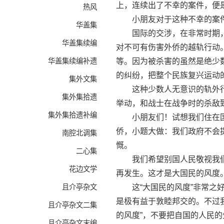
上，连续出了不幸的案件，便
热风
小朋友对于这种不幸的案件
华盖集
国际的交涉，在非常时期，
华盖集续编
对不可有伤害外侨的越轨行动
华盖集续编补遗
等。因为被杀害的虽然是绝少
的纠纷，把整个民族复兴运动
集外文集
这种少数人无意识的轨外行
集外集拾遗
举动，和战士在战争时的杀敌
集外集拾遗补编
小朋友们！试想我们住在国
侨，小题大做：我们政府不会
南腔北调集
慨。
二心集
我们希望别国人民敬视我们
花边文学
再发生。这才是大国民的风度
且介亭杂文
这“大国民的风度”非常之好，
是极有益于敦睦邦交的。不过我
且介亭杂文二集
的风度”，不要把自国的人民的
且介亭杂文末编