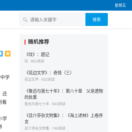
星期五
搜索
随机推荐
《坟》：题记
坟
·
861
阅读
《花边文学》：奇怪（三）
“中学
花边文学
·
652
阅读
。
《鲁迅与我七十年》：第八十章 父亲遗物
，还
的处置
则看
鲁迅与我七十年
·
843
阅读
《且介亭杂文附集》：《海上述林》上卷序
小学
言
界
且介亭杂文附集
·
746
阅读