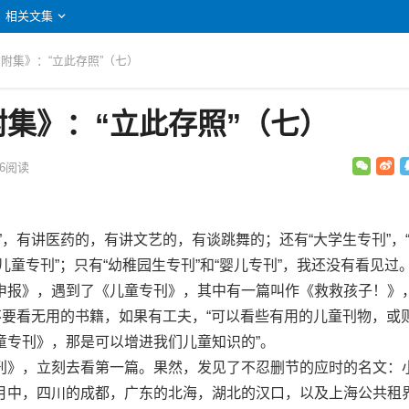
相关文集
文附集》：“立此存照”（七）
集》：“立此存照”（七）
6
阅读
，有讲医药的，有讲文艺的，有谈跳舞的；还有“大学生专刊”，
“儿童专刊”；只有“幼稚园生专刊”和“婴儿专刊”，我还没有看见过
报》，遇到了《儿童专刊》，其中有一篇叫作《救救孩子！》
不要看无用的书籍，如果有工夫，“可以看些有用的儿童刊物，或
童专刊》，那是可以增进我们儿童知识的”。
》，立刻去看第一篇。果然，发见了不忍删节的应时的名文：
月中，四川的成都，广东的北海，湖北的汉口，以及上海公共租