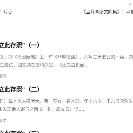
下
”（六）
《且介亭杂文附集》：半
立此存照”（一）
的《大公园地》上，有《非庵漫话》，八月二十五日的一篇，题
学生应试，国文题在文科的是：《士先器识而…
阅读
立此存照”（二）
载本地人盛阿大，有一养女，名杏珍，年十六岁，于六日忽然失
中发现他人寄与之情书一封，原文云：“光…
阅读