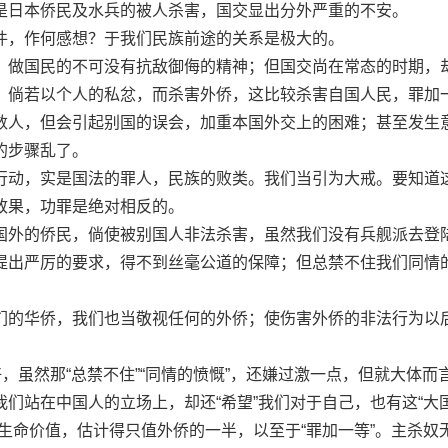
是日本侨民及水兵的被人杀害，国交显出分外严重的不安。
，作何感想？于我们民族前途的关系是极大的。
做国民的不可没有抗敌御侮的精神；但国交尚在常态的时期，
。倘若以个人的私忿，而杀害外侨，这比较杀害自国人民，罪加
数人，但会引起别国的误会，加重本国外交上的困难；甚至发生
的步骤乱了。
动，实是国法的罪人，民族的败类。我们当引为大戒。要知道
致果，功罪是绝对相反的。
外的侨民，倘使被别国人非法杀害，虽然我们没有兵舰派去登
提出严厉的要求，得不到丝毫公道的保障；但总禁不住我们同情
的华侨，我们也当敬视任何的外侨；使伤害外侨的非法行为以
。
虽然那“总禁不住”“同情的愤慨”，还嫌过激一点，但就大体而
们站在中国人的立场上，却还“希望”我们对于自己，也有这“大
生命价值，估计得只值外侨的一半，以至于“罪加一等”。主杀奴