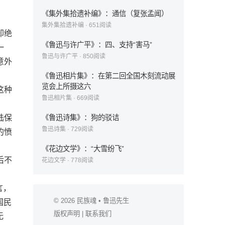
《集外集拾遗补编》：通信（复张孟闻）
集外集拾遗补编
·
651
阅读
却绝
《鲁迅与许广平》：四、支持“害马”
一
鲁迅与许广平
·
850
阅读
意外
《鲁迅相片集》：在第二回全国木刻流动展
览会上所摄这六
这种
鲁迅相片集
·
669
阅读
陆保
《鲁迅诗集》：狗的驳诘
鲁迅诗集
·
729
阅读
的愤
《花边文学》：“大雪纷飞”
后不
花边文学
·
778
阅读
言，
© 2026
民族魂
• 鲁迅先生
国民
版权声明
|
联系我们
无