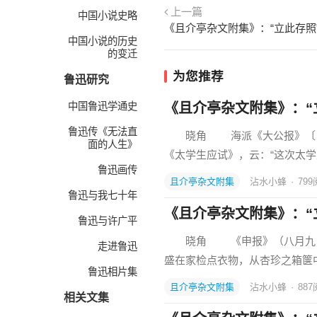
上一篇
中国小说史略
《且介亭杂文附集》：“立此存照
中国小说的历史
的变迁
为您推荐
鲁迅研究
中国鲁迅学通史
《且介亭杂文附集》：“
鲁迅传《无法直
晓角 海派《大公报》〔２〕
面的人生》
《太学生应试》，云：“这次太
鲁迅画传
且介亭杂文附集
沾水小蜂
·
799
鲁迅与我七十年
《且介亭杂文附集》：“
鲁迅与许广平
晓角 《申报》（八月九日）
走进鲁迅
盛在家检点衣物，从杏珍之箱箧
鲁迅相片集
且介亭杂文附集
沾水小蜂
·
887
相关文集