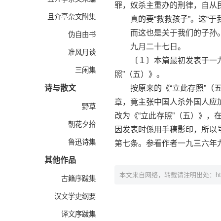
罪，奴杀主重办的刑律，自从
且介亭杂文附集
真的要“救救孩子”。这“于
而这也是关于我们的子孙。
伪自由书
九月二十七日。
准风月谈
〔１〕本篇最初发表于一九三
三闲集
照”（五）》。
诗与散文
按原来的《“立此存照”（五
章，竟主张中国人杀外国人应
野草
改为《“立此存照”（五）》
朝花夕拾
因发表时係用手稿影印，所以
鲁迅诗集
第七条。参看作者一九三六年
其他作品
本文来自网络，转载请注明出处：
h
古籍序跋集
汉文学史纲要
译文序跋集