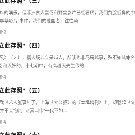
立此存照”（三）
娱乐，但菲洲食人蛮俗和野兽影片已经看厌，我们黄脸低鼻的中
“辱华影片”事件，我们的爱国者，往往勃…
阅读
立此存照”（四）
〔２〕，撰人既非全是越人，所谈也非尽属越事，殊不知其命名
臣和汉奸的，十七期中，有高越天先生作的…
阅读
立此存照”（五）
艺人腻事》了，上海《大公报》的《本埠增刊》上，却载起《文
也并不全“腻”，这真叫作“一代不如…
阅读