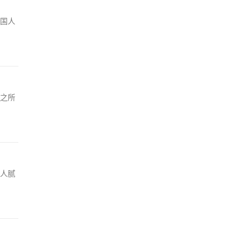
国人
之所
人腻