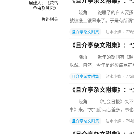
《且介亭杂文附集》：“
周建人：《花鸟
鱼虫及其它》
晓角 饱暖了的白人要搔痒的
鲁迅相关
就被搬上银幕来了。于是有所谓
且介亭杂文附集
沾水小蜂
·
776
《且介亭杂文附集》：“
晓角 近年的期刊有《越风》
以然。自然，今年是必须痛骂贰
且介亭杂文附集
沾水小蜂
·
772
《且介亭杂文附集》：“
晓角 《社会日报》久不载《
事》来。“文”“腻”两音差多，事
且介亭杂文附集
沾水小蜂
·
794