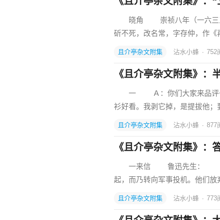
《且介亭杂文附集》：“
晓角 崇祯八年（一六三五）
斫不死，改名常，字存仲，作《
且介亭杂文附集
沾水小蜂
·
752
《且介亭杂文附集》：
一 Ａ：你们大家来品评一
衫好看。我剥它掉，是提拔他
且介亭杂文附集
沾水小蜂
·
877
《且介亭杂文附集》：
一来信 鲁迅先生： 一九
起，而乃转向军事投机。他们放
且介亭杂文附集
沾水小蜂
·
773