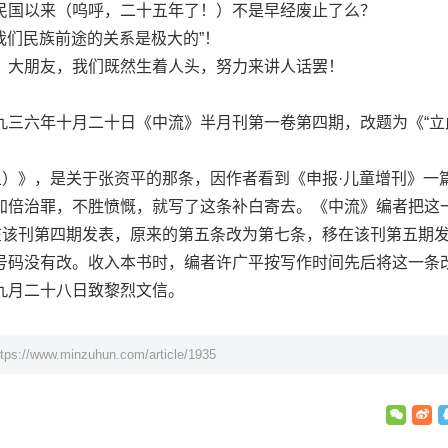
民国以来（呜呼，二十五年了！）不是早经废止了么？
我们民族前途的关系是极大的”！
大朋友，我们既然生着人头，努力来讲人话罢！
六年十月二十日《中流》半月刊第一卷第四期，改题为《“立
）》，是关于张资平的那条，因作者看到《申报·儿童增刊》一
加倍治罪，不胜愤慨，就写了这条补白寄去。《中流》编者把这
，在该刊第四期发表，原来的第五条改为第七条，移在该刊第五期
号码没有改。收入本书时，编者许广平按写作时间先后将这一条
九月二十八日致黎烈文信。
ttps://www.minzuhun.com/article/1935