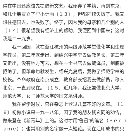
得在中国还应该先提倡新文艺。我便弃了学籍，再到东京，
和几个朋友立了些小计画〔１３〕，但都陆续失败了。我又
想往德国去，也失败了。终于，因为我的母亲和几个别的人
〔１４〕很希望我有经济上的帮助，我便回到中国来；这时
我是二十九岁。
我一回国，就在浙江杭州的两级师范学堂做化学和生理
学教员，第二年就走出，到绍兴中学堂去做教务长，第三年
又走出，没有地方可去，想在一个书店去做编译员，到底被
拒绝了。但革命也就发生，绍兴光复后，我做了师范学校的
校长。革命政府在南京成立，教育部长招我去做部员，移入
北京，一直到现在。〔１５〕近几年，我还兼做北京大学，
师范大学，女子师范大学的国文系讲师。
我在留学时候，只在杂志上登过几篇不好的文章。〔１
６〕初做小说是一九一八年，因了我的朋友钱玄同的劝告，
做来登在《新青年》上的。这时才用“鲁迅”的笔名（Ｐｅｎｎ
ａｍｅ）；也常用别的名字做一点短论。现在汇印成书的只