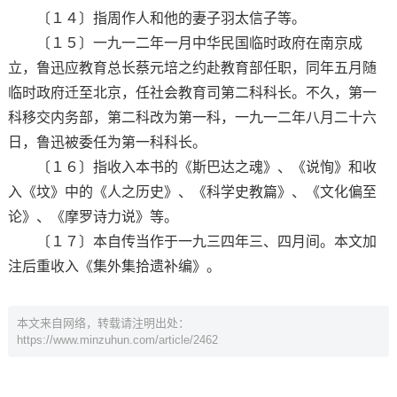
〔１４〕指周作人和他的妻子羽太信子等。
〔１５〕一九一二年一月中华民国临时政府在南京成
立，鲁迅应教育总长蔡元培之约赴教育部任职，同年五月随
临时政府迁至北京，任社会教育司第二科科长。不久，第一
科移交内务部，第二科改为第一科，一九一二年八月二十六
日，鲁迅被委任为第一科科长。
〔１６〕指收入本书的《斯巴达之魂》、《说恂》和收
入《坟》中的《人之历史》、《科学史教篇》、《文化偏至
论》、《摩罗诗力说》等。
〔１７〕本自传当作于一九三四年三、四月间。本文加
注后重收入《集外集拾遗补编》。
本文来自网络，转载请注明出处：
https://www.minzuhun.com/article/2462