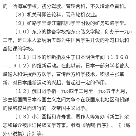
的一所海军学校。初分驾驶、管轮两科，不久增添鱼雷科。
〔８〕机关科即管轮科，现称轮机农业。
〔９〕矿路学堂即江南陆师学堂附设的矿务铁路学堂。
〔１０〕东京的豫备学校指东京弘文学院，创办于一九○
二年，是日本人嘉纳治五郎为中国留学生开设的补习日语和
基础课的学校。
〔１１〕日本的维新指发生于日本明治年间（１８６８
—１９１２）的维新运动。在此以前，日本一部分学者曾大
量输入和讲授西方医学，宣传西方科学技术，积极主张革
新，对日本维新运动的兴起，曾起过一定的作用。
〔１２〕俄日战争指一九○四年二月至一九○五年九月，
沙皇俄国同日本帝国主义之间为争夺在我国东北地区和朝鲜
的侵略权益而进行的一次帝国主义战争。
〔１３〕小计画指和许寿裳、周作人等筹办《新生》杂
志和译介被压迫民族文学等事。参看《呐喊·自序》、《〈域
外小说集〉序》等。