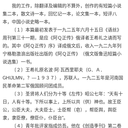
我的工作，除翻译及编辑的不算外，创作的有短篇小说
集二本，散文诗一本，回忆记一本，论文集一本，短评八
本，中国小说史略一本。
〔１〕本篇最初发表于一九二五年六月十五日《语丝》
周刊第三十一期，是应《阿Ｑ正传》俄译者王希礼之请而写
的。其中《阿Ｑ正传》序》译成俄文后，收入一九二九年列
宁格勒激浪出版社出版的《阿Ｑ正传》（俄文版鲁迅短篇小
说选集）一书。
〔２〕王希礼原名波·阿·瓦西里耶夫（G．Ａ．
GHIJLMN，？—１９３７），苏联人。一九二五年是河南国
民革命第二军俄国顾问团成员。
〔３〕圣贤将人们分为十等《左传》昭公七年：“天有十
日，人有十等。下所以事上，上所以共（供）神也。故王臣
公，公臣大夫，大夫臣士，士臣帮（皂），帮臣舆，舆臣
隶，隶臣僚，僚臣仆，仆臣台”。
〔４〕青年批评家指成仿吾。他在《创造季刊》第二卷