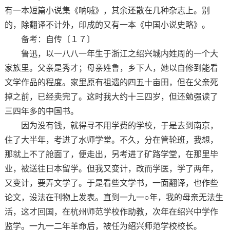
有一本短篇小说集《呐喊》，其余还散在几种杂志上。别
的，除翻译不计外，印成的又有一本《中国小说史略》。
备考：自传〔１７〕
鲁迅，以一八八一年生于浙江之绍兴城内姓周的一个大
家族里。父亲是秀才；母亲姓鲁，乡下人，她以自修到能看
文学作品的程度。家里原有祖遗的四五十亩田，但在父亲死
掉之前，已经卖完了。这时我大约十三四岁，但还勉强读了
三四年多的中国书。
因为没有钱，就得寻不用学费的学校，于是去到南京，
住了大半年，考进了水师学堂。不久，分在管轮班，我想，
那就上不了舱面了，便走出，另考进了矿路学堂，在那里毕
业，被送往日本留学。但我又变计，改而学医，学了两年，
又变计，要弄文学了。于是看些文学书，一面翻译，也作些
论文，设法在刊物上发表。直到一九一○年，我的母亲无法生
活，这才回国，在杭州师范学校作助教，次年在绍兴中学作
监学。一九一二年革命后，被任为绍兴师范学校校长。