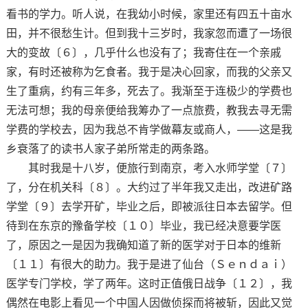
看书的学力。听人说，在我幼小时候，家里还有四五十亩水
田，并不很愁生计。但到我十三岁时，我家忽而遭了一场很
大的变故〔６〕，几乎什么也没有了；我寄住在一个亲戚
家，有时还被称为乞食者。我于是决心回家，而我的父亲又
生了重病，约有三年多，死去了。我渐至于连极少的学费也
无法可想；我的母亲便给我筹办了一点旅费，教我去寻无需
学费的学校去，因为我总不肯学做幕友或商人，——这是我
乡衰落了的读书人家子弟所常走的两条路。
其时我是十八岁，便旅行到南京，考入水师学堂〔７〕
了，分在机关科〔８〕。大约过了半年我又走出，改进矿路
学堂〔９〕去学开矿，毕业之后，即被派往日本去留学。但
待到在东京的豫备学校〔１０〕毕业，我已经决意要学医
了，原因之一是因为我确知道了新的医学对于日本的维新
〔１１〕有很大的助力。我于是进了仙台（Ｓｅｎｄａｉ）
医学专门学校，学了两年。这时正值俄日战争〔１２〕，我
偶然在电影上看见一个中国人因做侦探而将被斩，因此又觉