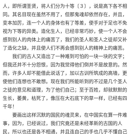
人，即所谓圣贤，将人们分为十等〔３〕，说是高下各不相
同。其名目现在虽然不用了，但那鬼魂却依然存在，并且，
变本加厉，连一个人的身体也有了等差，使手对于足也不免
视为下等的异类。造化生人，已经非常巧妙，使一个人不会
感到别人的肉体上的痛苦了，我们的圣人和圣人之徒却又补
了造化之缺，并且使人们不再会感到别人的精神上的痛苦。
我们的古人又造出了一种难到可怕的一块一块的文字；
但我还并不十分怨恨，因为我觉得他们倒并不是故意的。然
而，许多人却不能借此说话了，加以古训所筑成的高墙，更
使他们连想也不敢想。现在我们所能听到的不过是几个圣人
之徒的意见和道理，为了他们自己；至于百姓，却就默默的
生长，萎黄，枯死了，像压在大石底下的草一样，已经有四
千年！
要画出这样沉默的国民的魂灵来，在中国实在算一件难
事，因为，已经说过，我们究竟还是未经革新的古国的人
民，所以也还是各不相通，并且连自己的手也几乎不懂自己