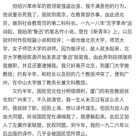
但绍兴革命军的首领是强盗出身，我不满意他的行为，
他说要杀死我了，我就到南京，在教育部办事，由此进北
京，做到社会教育司的第二科科长。一九一八年“文学革命”运
动起，我始用“鲁迅”的笔名作小说，登在《新青年》上，以后
就时时作些短篇小说和短评；一面也做北京大学，师范大
学，女子师范大学的讲师。因为做评论，敌人就多起来，北
京大学教授陈源开始发表这“鲁迅”就是我，由此弄到段祺瑞将
我撤职，并且还要逮捕我。我只好离开北京，到厦门大学做
教授；约有半年，和校长以及别的几个教授冲突了，便到广
州，在中山大学做了教务长兼文科教授。
又约半年，国民党北伐分明很顺利，厦门的有些教授就
也到广州来了，不久就清党，我一生从未见过有这么杀人
的，我就辞了职，回到上海，想以译作谋生。但因为加入自
由大同盟，听说国民党在通缉我了，我便躲起来。此后又加
入了左翼作家联盟，民权同盟。到今年，我的一九二六年以
后出版的译作，几乎全被国民党所禁止。