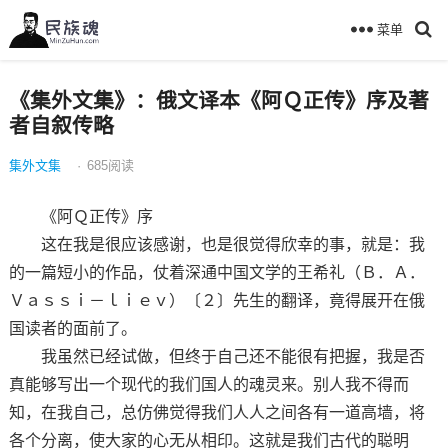
菜单
《集外文集》：俄文译本《阿Ｑ正传》序及著
者自叙传略
集外文集
·
685
阅读
《阿Ｑ正传》序
这在我是很应该感谢，也是很觉得欣幸的事，就是：我
的一篇短小的作品，仗着深通中国文学的王希礼（Ｂ．Ａ．
Ｖａｓｓｉ－ｌｉｅｖ）〔２〕先生的翻译，竟得展开在俄
国读者的面前了。
我虽然已经试做，但终于自己还不能很有把握，我是否
真能够写出一个现代的我们国人的魂灵来。别人我不得而
知，在我自己，总仿佛觉得我们人人之间各有一道高墙，将
各个分离，使大家的心无从相印。这就是我们古代的聪明