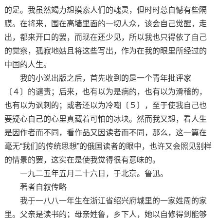
的足。我虽然竭力想摸索人们的魂灵，但时时总自憾有些隔
膜。在将来，围在高墙里面的一切人众，该会自己觉醒，走
出，都来开口的罢，而现在还少见，所以我也只得依了自己
的觉察，孤寂地姑且将这些写出，作为在我的眼里所经过的
中国的人生。
我的小说出版之后，首先收到的是一个青年批评家
〔４〕的谴责；后来，也有以为是病的，也有以为滑稽的，
也有以为讽刺的；或者还以为冷嘲〔５〕，至于使我自己也
要疑心自己的心里真藏着可怕的冰块。然而我又想，看人生
是因作者而不同，看作品又因读者而不同，那么，这一篇在
毫无“我们的传统思想”的俄国读者的眼中，也许又会照见别样
的情景的罢，这实在是使我觉得很有意味的。
一九二五年五月二十六日，于北京。鲁迅。
著者自叙传略
我于一八八一年生在浙江省绍兴府城里的一家姓周的家
里。父亲是读书的；母亲姓鲁，乡下人，她以自修得到能够