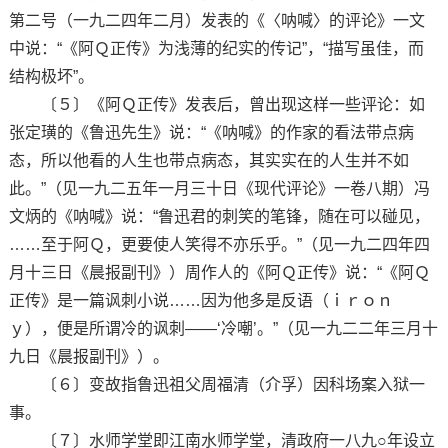
第二号（一九二四年二月）发表的《〈呐喊〉的评论》一文
中说：“《阿Ｑ正传》为浅薄的纪实的传记”，“描写虽佳，而
结构极坏”。
〔５〕《阿Ｑ正传》发表后，曾出现这样一些评论：如
张定璜的《鲁迅先生》说：“《呐喊》的作家的看法带点病
态，所以他看的人生也带点病态，其实实在的人生并不如
此。”（见一九二五年一月三十日《现代评论》一卷八期）冯
文炳的《呐喊》说：“鲁迅君的刺笑的笔锋，随在可以碰见，
……至于阿Ｑ，更要使人笑得不亦乐乎。”（见一九二四年四
月十三日《晨报副刊》）周作人的《阿Ｑ正传》说：“《阿Ｑ
正传》是一篇讽刺小说……因为他多是反语（ｉｒｏｎ
ｙ），便是所谓冷的讽刺——‘冷嘲’。”（见一九二二年三月十
九日《晨报副刊》）。
〔６〕变故指鲁迅祖父周福清（介孚）因科场案入狱一
事。
〔７〕水师学堂即江南水师学堂，清政府一八九○年设立