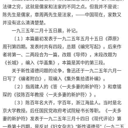
法律之穷，这就是儒家和法家的不同之点。但我并不是说：
陈先生是儒家，章周两先生是法家，——中国现在，家数又
并没有这么清清楚楚。
一九三五年二月十五日晨，补记。
〔１〕本篇最初发表于一九二五年五月十五日《莽原》
周刊第四期。发表时共有四段，总题《编完写起》。后来作
者将第一、二两段合为一篇，改题《导师》，末段改题为
《长城》，编入《华盖集》，本篇是其中的第三段。
关于新性道德问题的论争，鲁迅还于一九二五年六月一
日写了《编者附白》，现编入《集外集拾遗补编》。
〔２〕指周建人的《答〈一夫多妻的新护符〉》和章锡
琛的《驳陈百年教授〈一夫多妻的新护符〉》。
〔３〕陈百年名大齐，字百年，浙江海盐人。当时是北
京大学教授。后任国民党政府考试院秘书长等职。《一夫多
妻的新护符》发表于一九二五年三月十四日《现代评论》第
一卷第十四期，是反对《妇女杂志》“新性道德号”（一九二五