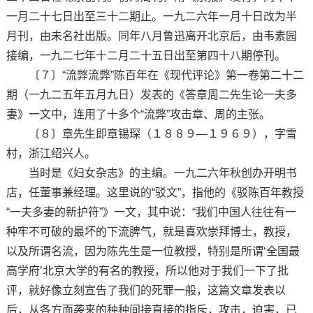
一月二十七日出至三十二期止。一九二六年一月十日改为半
月刊，由未名社出版。同年八月鲁迅离开北京后，由韦素园
接编，一九二七年十二月二十五日出至第四十八期停刊。
〔７〕“流弊流弊”陈百年在《现代评论》第一卷第二十二
期（一九二五年五月九日）发表的《答章周二先生论一夫多
妻》一文中，连用了十多个“流弊”攻击章、周的主张。
〔８〕章先生即章锡琛（１８８９—１９６９），字雪
村，浙江绍兴人。
当时是《妇女杂志》的主编。一九二六年秋创办开明书
店，任董事兼经理。这里说的“驳文”，指他的《驳陈百年教授
“一夫多妻的新护符”》一文，其中说：“我们中国人往往有一
种牢不可破的最坏的下流脾气，就是喜欢崇拜博士，教授，
以及所谓名流，因为陈先生是一位教授，特别是所谓‘全国最
高学府’北京大学的有名的教授，所以他对于我们一下了批
评，就好像立刻宣告了我们的死罪一般，这篇文章发表以
后，从各方面袭来的种种间接直接的指斥，攻击，迫害，已