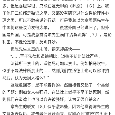
多，但是委屈得很，只能在这无聊的《莽原》〔６〕上。我
于他们三位都是熟识之至，又毫没有研究过什么性伦理性心
理之类，所以不敢来说外行话。可是我总以为章周两先生在
中国将这些议论发得太早，——虽然外国已经说旧了，但外
国是外国。可是我总觉得陈先生满口“流弊流弊”〔７〕，是论
利害，不像论是非，莫明其妙。
但陈先生文章的末段，读来却痛快——
“……至于法律和道德相比，道德不妨比法律严些，
法律所不禁止的，道德尽可加以禁止。例如拍马吹牛，
似乎不是法律所禁止的……然则我们在道德上也可以容许拍
马屁，认为无损人格么？”
这我敢回答：是不能容许的。然而接着又起了一个类似
的问题：例如女人被强奸，在法律上似乎不至于处死刑，然
则我们在道德上也可以容许被强奸，认为无须自杀么？
章先生的驳文〔８〕似乎激昂些，因为他觉得陈先生的
文章发表以后，攻击者便源源而来，就疑心到“教授”的头衔上