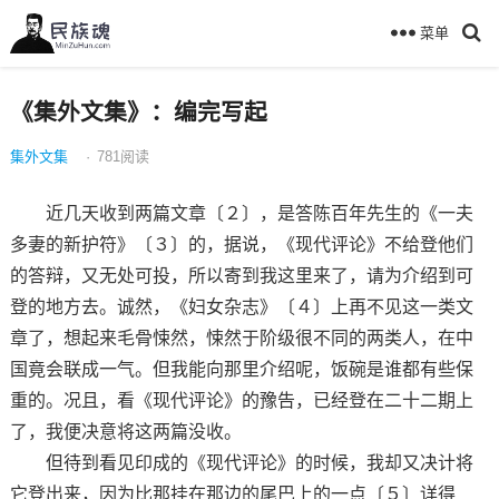
菜单
《集外文集》：编完写起
集外文集
·
781
阅读
近几天收到两篇文章〔２〕，是答陈百年先生的《一夫
多妻的新护符》〔３〕的，据说，《现代评论》不给登他们
的答辩，又无处可投，所以寄到我这里来了，请为介绍到可
登的地方去。诚然，《妇女杂志》〔４〕上再不见这一类文
章了，想起来毛骨悚然，悚然于阶级很不同的两类人，在中
国竟会联成一气。但我能向那里介绍呢，饭碗是谁都有些保
重的。况且，看《现代评论》的豫告，已经登在二十二期上
了，我便决意将这两篇没收。
但待到看见印成的《现代评论》的时候，我却又决计将
它登出来，因为比那挂在那边的尾巴上的一点〔５〕详得