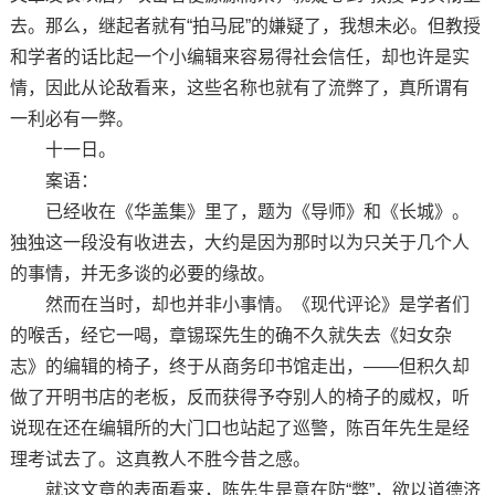
去。那么，继起者就有“拍马屁”的嫌疑了，我想未必。但教授
和学者的话比起一个小编辑来容易得社会信任，却也许是实
情，因此从论敌看来，这些名称也就有了流弊了，真所谓有
一利必有一弊。
十一日。
案语：
已经收在《华盖集》里了，题为《导师》和《长城》。
独独这一段没有收进去，大约是因为那时以为只关于几个人
的事情，并无多谈的必要的缘故。
然而在当时，却也并非小事情。《现代评论》是学者们
的喉舌，经它一喝，章锡琛先生的确不久就失去《妇女杂
志》的编辑的椅子，终于从商务印书馆走出，——但积久却
做了开明书店的老板，反而获得予夺别人的椅子的威权，听
说现在还在编辑所的大门口也站起了巡警，陈百年先生是经
理考试去了。这真教人不胜今昔之感。
就这文章的表面看来，陈先生是意在防“弊”，欲以道德济