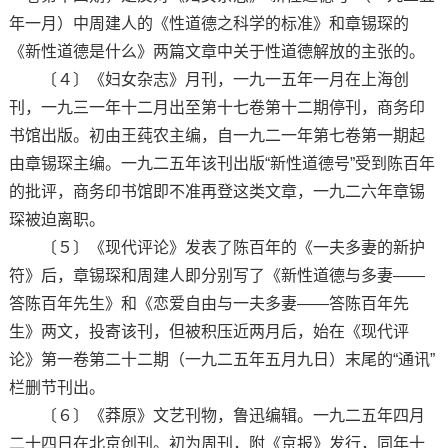
年一月）中周建人的《性道德之科学的标准》和章锡琛的
《新性道德是什么》两篇文章中关于性道德解放的主张的。
〔４〕《妇女杂志》月刊，一九一五年一月在上海创
刊，一九三一年十二月出至第十七卷第十二期停刊，商务印
书馆出版。初由王莼农主编，自一九二一年第七卷第一期起
由章锡琛主编。一九二五年该刊出版“新性道德号”受到陈百年
的批评，商务印书馆即不准再登这类文章，一九二六年章锡
琛被迫离职。
〔５〕《现代评论》发表了陈百年的《一夫多妻的新护
符》后，章锡琛和周建人即分别写了《新性道德与多妻——
答陈百年先生》和《恋爱自由与一夫多妻——答陈百年先
生》两文，投寄该刊，但被积压近两月后，始在《现代评
论》第一卷第二十二期（一九二五年五月九日）末尾的“通讯”
栏删节刊出。
〔６〕《莽原》文艺刊物，鲁迅编辑。一九二五年四月
二十四日在北京创刊。初为周刊，附《京报》发行，同年十