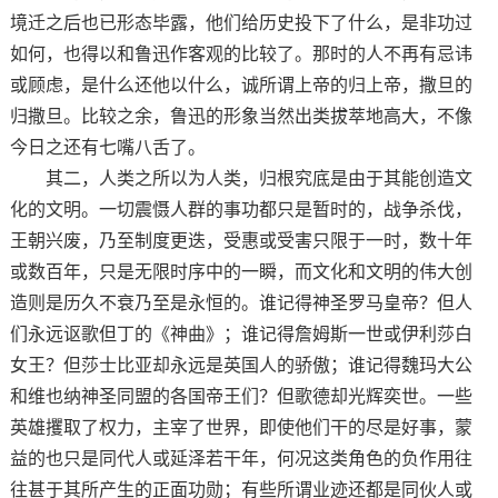
境迁之后也已形态毕露，他们给历史投下了什么，是非功过
如何，也得以和鲁迅作客观的比较了。那时的人不再有忌讳
或顾虑，是什么还他以什么，诚所谓上帝的归上帝，撒旦的
归撒旦。比较之余，鲁迅的形象当然出类拔萃地高大，不像
今日之还有七嘴八舌了。
其二，人类之所以为人类，归根究底是由于其能创造文
化的文明。一切震慑人群的事功都只是暂时的，战争杀伐，
王朝兴废，乃至制度更迭，受惠或受害只限于一时，数十年
或数百年，只是无限时序中的一瞬，而文化和文明的伟大创
造则是历久不衰乃至是永恒的。谁记得神圣罗马皇帝？但人
们永远讴歌但丁的《神曲》；谁记得詹姆斯一世或伊利莎白
女王？但莎士比亚却永远是英国人的骄傲；谁记得魏玛大公
和维也纳神圣同盟的各国帝王们？但歌德却光辉奕世。一些
英雄攫取了权力，主宰了世界，即使他们干的尽是好事，蒙
益的也只是同代人或延泽若干年，何况这类角色的负作用往
往甚于其所产生的正面功勋；有些所谓业迹还都是同伙人或