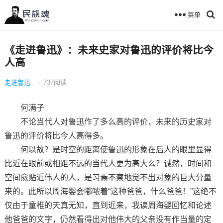
菜单
《走进鲁迅》：未来史家对鲁迅的评价将比今
人高
走进鲁迅
·
737
阅读
何满子
不论当代人对鲁迅作了多么高的评价，未来的历史家对
鲁迅的评价将比今人高得多。
何以故？是时空的距离使鲁迅的形象在后人的眼里显得
比近在眼前或相距不远的当代人更为高大么？诚然，时间和
空间愈贴近伟人的人，是习焉不察地觉不出对象的巨大分量
来的。此所以周海婴会嘟哝着“这种爸爸，什么爸爸！”这绝不
仅由于童稚的天真无知，直到近来，我读周海婴回忆和论述
他爸爸的文字，仍然看得出对他伟大的父亲没有作当量的定