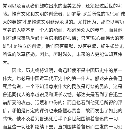
党羽以及盲从者们鼓吹出来的虚美之辞，还须经过后世的考
验。惟有文化和文明的创造者，即罗曼·罗兰所说的“以心而伟
大的英雄”才是推进文明延泽永世的。尤其因为，那些以事功
享名的人物不是一个人的能耐，都必须众人的参与，而且他
们在建成事功后必十百倍地取得报偿；只有“以心而伟大的英
雄”才是独立的创造，他们只有奉献，没有夺取，终生如鲁迅
所说的吃草挤奶。因此，历时越久，未来的人更能认知其伟
大。
因此，历史终将证明，鲁迅即使不是中国历史中的第一
伟大，也必是中国近现代历史中的第一伟人。郁达夫在鲁迅
死后曾说，一个不知道尊崇伟大的民族是可悲的民族。这是
鲁迅同代人的卓越识见和深长叹憾。郁达夫是看到了鲁迅生
前所受的攻击、污蔑和中伤的；而且也看到他死后所得的评
价，哪怕是肯定的评价也未能惬心贵当，故而发出了如此的
感慨。他不及看到鲁迅死后半个多世纪围绕着鲁迅的一切，
而且这一切还将继续下去，直到围绕着鲁迅而生发的一切公