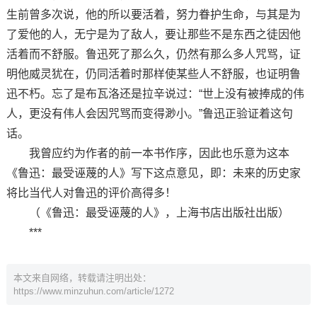
生前曾多次说，他的所以要活着，努力眷护生命，与其是为
了爱他的人，无宁是为了敌人，要让那些不是东西之徒因他
活着而不舒服。鲁迅死了那么久，仍然有那么多人咒骂，证
明他威灵犹在，仍同活着时那样使某些人不舒服，也证明鲁
迅不朽。忘了是布瓦洛还是拉辛说过：“世上没有被捧成的伟
人，更没有伟人会因咒骂而变得渺小。”鲁迅正验证着这句
话。
我曾应约为作者的前一本书作序，因此也乐意为这本
《鲁迅：最受诬蔑的人》写下这点意见，即：未来的历史家
将比当代人对鲁迅的评价高得多！
（《鲁迅：最受诬蔑的人》，上海书店出版社出版）
***
本文来自网络，转载请注明出处：
https://www.minzuhun.com/article/1272