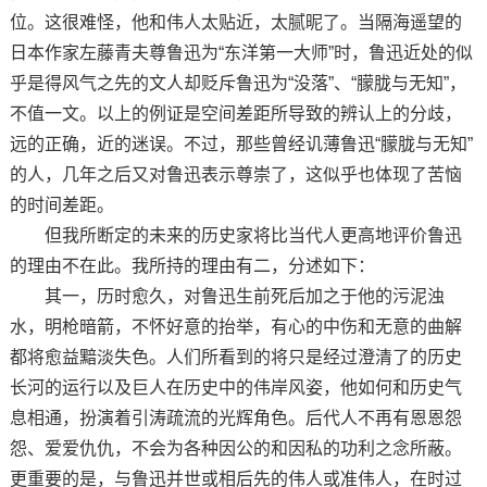
位。这很难怪，他和伟人太贴近，太腻昵了。当隔海遥望的
日本作家左藤青夫尊鲁迅为“东洋第一大师”时，鲁迅近处的似
乎是得风气之先的文人却贬斥鲁迅为“没落”、“朦胧与无知”，
不值一文。以上的例证是空间差距所导致的辨认上的分歧，
远的正确，近的迷误。不过，那些曾经讥薄鲁迅“朦胧与无知”
的人，几年之后又对鲁迅表示尊崇了，这似乎也体现了苦恼
的时间差距。
但我所断定的未来的历史家将比当代人更高地评价鲁迅
的理由不在此。我所持的理由有二，分述如下：
其一，历时愈久，对鲁迅生前死后加之于他的污泥浊
水，明枪暗箭，不怀好意的抬举，有心的中伤和无意的曲解
都将愈益黯淡失色。人们所看到的将只是经过澄清了的历史
长河的运行以及巨人在历史中的伟岸风姿，他如何和历史气
息相通，扮演着引涛疏流的光辉角色。后代人不再有恩恩怨
怨、爱爱仇仇，不会为各种因公的和因私的功利之念所蔽。
更重要的是，与鲁迅并世或相后先的伟人或准伟人，在时过