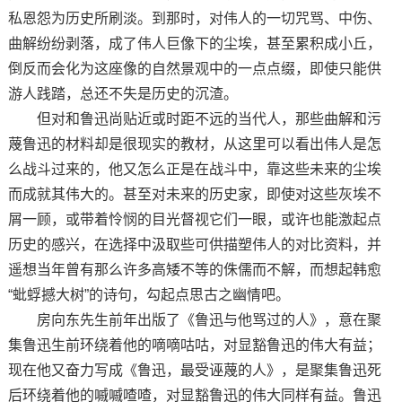
私恩怨为历史所刷淡。到那时，对伟人的一切咒骂、中伤、
曲解纷纷剥落，成了伟人巨像下的尘埃，甚至累积成小丘，
倒反而会化为这座像的自然景观中的一点点缀，即使只能供
游人践踏，总还不失是历史的沉渣。
但对和鲁迅尚贴近或时距不远的当代人，那些曲解和污
蔑鲁迅的材料却是很现实的教材，从这里可以看出伟人是怎
么战斗过来的，他又怎么正是在战斗中，靠这些未来的尘埃
而成就其伟大的。甚至对未来的历史家，即使对这些灰埃不
屑一顾，或带着怜悯的目光督视它们一眼，或许也能激起点
历史的感兴，在选择中汲取些可供描塑伟人的对比资料，并
遥想当年曾有那么许多高矮不等的侏儒而不解，而想起韩愈
“蚍蜉撼大树”的诗句，勾起点思古之幽情吧。
房向东先生前年出版了《鲁迅与他骂过的人》，意在聚
集鲁迅生前环绕着他的嘀嘀咕咕，对显豁鲁迅的伟大有益；
现在他又奋力写成《鲁迅，最受诬蔑的人》，是聚集鲁迅死
后环绕着他的嘁嘁喳喳，对显豁鲁迅的伟大同样有益。鲁迅