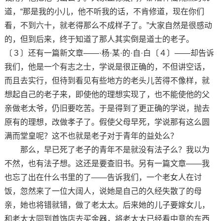
道，“那是我的小儿，他不听我的话，不肯修道，现在你们
看，不到六十，就老得那么不成样子了。”大家自然是很感动
的，但到后来，终于知道了那人其实倒是道士的老子。
〔３〕还有一篇新文章——·杨·某·的·自·白〔４〕——却告诉
我们，他是一个有志之士，学说是很正确的，不但讲空话，
而且去实行，但待到看见有些地方的老头儿苦得不像样，就
想起自己的老子来，即使他的理想实现了，也不能使他的父
亲做老太爷，仍旧要吃苦。于是得到了更正确的学说，抛去
原有的理想，改做孝子了。假使父母早死，学说那有这么圆
满而堂皇呢？这不也就是老子对于青年的益处么？
那么，早已死了老子的青年不是就没有法子么？我以为
不然，也有法子想。这还是要查旧书。另有一篇文章——我
也忘了出在什么书里的了——告诉我们，一个老女人在讨
饭，忽然来了一位大阔人，说她是自己的久经失散了的母
亲，她也将错就错，做了老太太。后来她的儿子要嫁女儿，
和老太太同到首饰店去买金器，将老太太已经看中意的东西