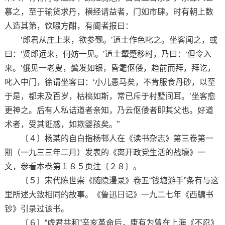
慕之，至于输货求丹，横经请益者，门如市肆。时有朝上数
人造其第，饮啜方酣，有阍者报曰：
‘郎君从庄上来，欲参觐。’道士作色叱之。坐客闻之，或
曰：‘贤郎远来，何妨一见。’道士颦蹙移时，乃曰：‘但令入
来。’俄见一老叟，鬓发如银，昏耄伛偻，趋前而拜，拜讫，
叱入中门，徐谓坐客曰：‘小儿愚马矣，不肯服食丹砂，以至
于是，都未及百岁，枯槁如斯，常已斥于村墅间耳。’坐客愈
更神之。后有人私诘道者亲知，乃云伛偻者即其父也。好道
术者，受其诳惑，如欺婴孩矣。”
〔４〕杨某的自白指杨邨人在《读书杂志》第三卷第一
期（一九三三年二月）发表的《离开政党生活的战壕》一
文，参看本卷第１８５页注〔２８〕。
〔５〕宋代陈世崇《随隐漫录》卷五“钱塘游手”条有与这
里所述大致相同的故事。《鲁迅日记》一九二七年《西牖书
钞》引录过该书。
〔６〕“虚君共和”辛亥革命后，康有为曾在上海《不忍》