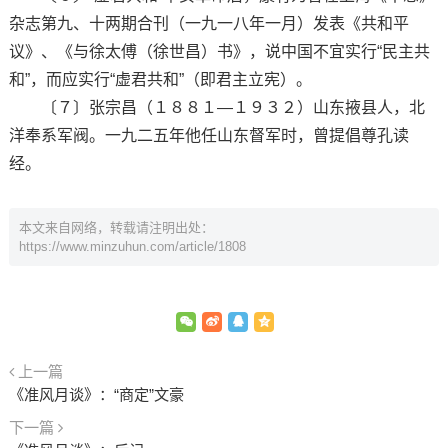
杂志第九、十两期合刊（一九一八年一月）发表《共和平
议》、《与徐太傅（徐世昌）书》，说中国不宜实行“民主共
和”，而应实行“虚君共和”（即君主立宪）。
〔７〕张宗昌（１８８１—１９３２）山东掖县人，北
洋奉系军阀。一九二五年他任山东督军时，曾提倡尊孔读
经。
本文来自网络，转载请注明出处：
https://www.minzuhun.com/article/1808
上一篇
《准风月谈》：“商定”文豪
下一篇