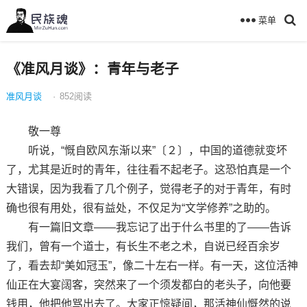
菜单
《准风月谈》：青年与老子
准风月谈
·
852
阅读
敬一尊
听说，“慨自欧风东渐以来”〔２〕，中国的道德就变坏
了，尤其是近时的青年，往往看不起老子。这恐怕真是一个
大错误，因为我看了几个例子，觉得老子的对于青年，有时
确也很有用处，很有益处，不仅足为“文学修养”之助的。
有一篇旧文章——我忘记了出于什么书里的了——告诉
我们，曾有一个道士，有长生不老之术，自说已经百余岁
了，看去却“美如冠玉”，像二十左右一样。有一天，这位活神
仙正在大宴阔客，突然来了一个须发都白的老头子，向他要
钱用，他把他骂出去了。大家正惊疑间，那活神仙慨然的说