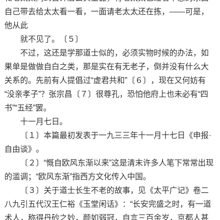
自己带去给太太看一看，一面请老太太还在拣，——可是，
他从此
就不见了。〔５〕
不过，这还是学那道士似的，必须实物时候的办法，如
果单是做做自白之类，那是实在有无老子，倒并没有什么大
关系的。先前有人提倡过“虚君共和”〔６〕，现在又何妨有
“没亲孝子”？张宗昌〔７〕很尊孔，恐怕他府上也未必有“四
书”“五经”罢。
十一月七日。
〔１〕本篇最初发表于一九三三年十一月十七日《申报·
自由谈》。
〔２〕“慨自欧风东渐以来”这是清末许多人笔下常常出现
的滥调；“欧风东渐”指西方文化传入中国。
〔３〕关于道士长生不老的故事，见《太平广记》卷二
八九引五代汉王仁裕《玉堂闲话》：“长安完盛之时，有一道
术人，称得丹砂之妙，颜如弱冠，自言三百余岁，京都人甚