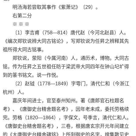
明汤海若尝取其事作《紫萧记》〔29〕。
右第二分
※ ※ ※
〔1〕李吉甫（758—814）唐代赵（今河北赵县）人。
《编次郑钦说辨大同古铭论》，写郑钦说为任昇之辨释其先
祖所得大同古铭事。
郑钦说，荥阳（今属河南）人，通历术，博物。大同古
铭，传为任昇之五世祖任昉于梁武帝大同四年在钟山圮圹得
到的篆书铭文。说一作悦。
〔2〕赵钺（1778—1849）字雩门，清代仁和（今浙江
杭州）人。
嘉庆年间进士，官至泰州知州。著《唐郎官石柱题名
考》、《唐御史台精舍题名考》，因年老未成，委托劳格续
完。劳格（1820—1864），字保文，号季言，清代仁和人。
《唐御史台精舍题名考》，三卷，根据唐玄宗开元年间建立
的《大唐御史台精舍碑铭》上所刻御史的名字，搜集散见史