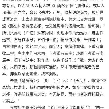
亦有说，以为“盖即六朝人踵《山海经》体而赝作者。或唐人
滑稽玩世之文，命名《岳渎》可见。以其说颇诡异，故后世
或喜道之。宋太史景濂亦稍隐括集中，总之以文为戏耳。罗
泌《路史》辩有无支祁；世又讹禹事为泗州大圣，皆可笑。”
所引文亦与《广记》殊有异同：禹理水作禹治淮水；走雷作
迅雷；石号作水号；五伯作土伯；搜命作授命；千作等山；
白首作白面；奔轻二字无；闻字无；章律作童律，下重有童
律二字；鸟木由作乌木由，下亦重有三字；庚辰下亦重有庚
辰字；桓下有胡字；聚作丛；以数千载作以千数；大索作大
械；末四字无。颇较顺利可诵识。然未审元瑞所据者为善
本，抑但以意更定也，故不据改。
朱熹《楚辞辩证》〔9〕（下）云：“《天问》，鲧窃帝之
息壤以堙洪水，特战国时俚俗相传之语，如今世俗僧伽降无
之祁，许逊斩蛟蜃精之类。本无依据，而好事者遂假托撰造
以实之。”
是宋时先讹禹为僧伽〔10〕王象之《舆地纪胜》（四十