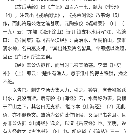
《古岳渎经》出《广记》四百六十七，题为《李汤》
〔4〕，注云出《戎幕闲谈》，《戎幕闲谈》乃韦绚〔5〕
作，而此篇是公佐之笔甚明。元陶宗仪《辍耕录》〔6〕（二
十九）云：“东坡《濠州涂山》诗‘川锁支祁水尚浑’注，‘程演
曰：《异闻集》载《古岳渎经》：禹治水，至桐柏山，获淮
涡水神，名曰巫支祁。’”其出处及篇名皆具，今即据以改题，
且正《广记》所注之误。
《经》盖公佐拟作，而当时已被其淆惑。李肇《国史
补》（上）即云：“楚州有渔人，忽于淮中钓得古铁锁，挽之
不绝。
以告官。刺史李汤大集人力，引之。锁穷，有青猕猴跃
出水，复没而逝。后有验《山海经》云，水兽好为害，禹锁
于军山之下，其名曰无支祁。”验今本《山海经》〔7〕无此
语，亦不似逸文。肇殆为公佐此作所误，又误记书名耳。且
亦非公佐据《山海经》逸文，以造《岳渎经》也。至明，遂
有人径收之《古逸书》〔8〕中。胡应麟（《笔丛》三十二）