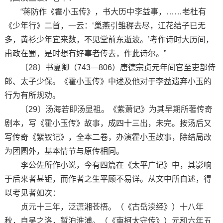
“蒋防作《霍小玉传》，书大历中李益事，……老杜有
《少年行》二首，一云：‘巢燕引雏穉去尽，江花结子已无
多，黄衫少年宜来数，不见堂前东逝波。’考作诗时大历间，
甫政在蜀，是时想有好事者传去，作此诗尔。”
〔28〕书夏卿（743—806）唐德宗贞元年间官至吏部侍
郎、太子少保。《霍小玉传》中述及他对于李益遗弃小玉的
行为有所规劝。
〔29〕汤海若即汤显祖。《紫萧记》为其早期所著传奇
剧本，写《霍小玉传》故事，成四十三出，未完。按汤后又
写传奇《紫钗记》，全本二卷，办演霍小玉故事，除结局改
为团圆外，基本情节与原传相同。
李公佐所作小说，今有四篇在《太平广记》中，其影响
于后来者甚钜，而作者之生平顾不易详。从文中所自述，得
以考见者如次：
贞元十三年，泛潇湘苍梧。（《古岳渎经》）十八年
秋，自吴之洛，暂泊淮浦。（《南柯太守传》）元和六年五