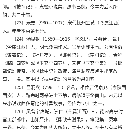
郎。《搜神记》，志怪小说集。原书已佚，今本为后人所
辑，共二十卷。
〔23〕乐史（930—1007）宋代抚州宜黄（今属江西）
人。参看本篇第七分。
〔24〕汤显祖（1550—1616）字义仍，号海若，临川
（今属江西）人，明代戏曲作家。官至吏部主事。著有传奇
《紫钗记》、《牡丹亭》、《邯郸记》、《南柯记》，合称
《临川四梦》或《玉茗堂四梦》；又有《玉茗堂集》。《邯
郸记》传奇，据《枕中记》改编，演吕洞宾度卢生出家故
事，一卷。其中以《枕中记》的吕翁为吕洞宾。
〔25〕吕洞宾（798—？）名喦，相传唐代京兆（今陕西
西安）人，懿完时两举进士不第，后修道于终南山。宋元以
来小说戏曲多写他的神异故事，俗传为“八仙”之一。
〔26〕吴曾字虎城，崇仁（今属江西）人，南宋高宗时
官工部郎中，出知严州。《能改斋漫录》，笔记集，原本二
十卷，已佚。今本为明代人所辑，共十八卷。卷十八有考辨