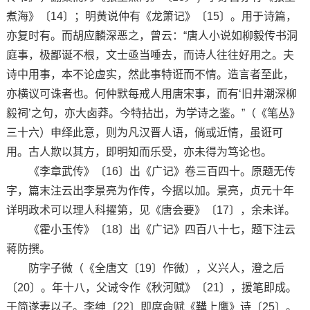
煮海》〔14〕；明黄说仲有《龙箫记》〔15〕。用于诗篇，
亦复时有。而胡应麟深恶之，曾云：“唐人小说如柳毅传书洞
庭事，极鄙诞不根，文士亟当唾去，而诗人往往好用之。夫
诗中用事，本不论虚实，然此事特诳而不情。造言者至此，
亦横议可诛者也。何仲默每戒人用唐宋事，而有‘旧井潮深柳
毅祠’之句，亦大卤莽。今特拈出，为学诗之鉴。”（《笔丛》
三十六）申绎此意，则为凡汉晋人语，倘或近情，虽诳可
用。古人欺以其方，即明知而乐受，亦未得为笃论也。
《李章武传》〔16〕出《广记》卷三百四十。原题无传
字，篇末注云出李景亮为作传，今据以加。景亮，贞元十年
详明政术可以理人科擢第，见《唐会要》〔17〕，余未详。
《霍小玉传》〔18〕出《广记》四百八十七，题下注云
蒋防撰。
防字子微（《全唐文〔19〕作微），义兴人，澄之后
〔20〕。年十八，父诫令作《秋河赋》〔21〕，援笔即成。
于简遂妻以子。李绅〔22〕即席命赋《鞲上鹰》诗〔25〕。