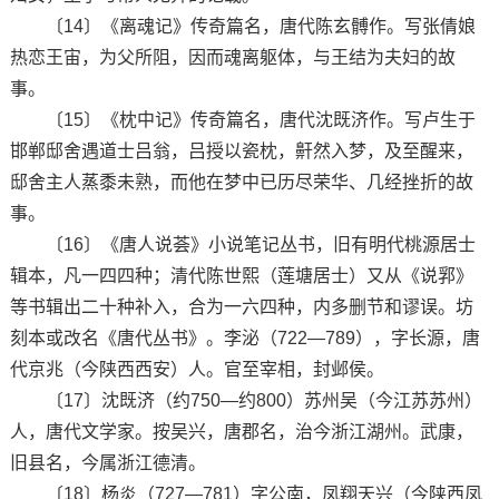
〔14〕《离魂记》传奇篇名，唐代陈玄髆作。写张倩娘
热恋王宙，为父所阻，因而魂离躯体，与王结为夫妇的故
事。
〔15〕《枕中记》传奇篇名，唐代沈既济作。写卢生于
邯郸邸舍遇道士吕翁，吕授以瓷枕，鼾然入梦，及至醒来，
邸舍主人蒸黍未熟，而他在梦中已历尽荣华、几经挫折的故
事。
〔16〕《唐人说荟》小说笔记丛书，旧有明代桃源居士
辑本，凡一四四种；清代陈世熙（莲塘居士）又从《说郛》
等书辑出二十种补入，合为一六四种，内多删节和谬误。坊
刻本或改名《唐代丛书》。李泌（722—789），字长源，唐
代京兆（今陕西西安）人。官至宰相，封邺侯。
〔17〕沈既济（约750—约800）苏州吴（今江苏苏州）
人，唐代文学家。按吴兴，唐郡名，治今浙江湖州。武康，
旧县名，今属浙江德清。
〔18〕杨炎（727—781）字公南，凤翔天兴（今陕西凤