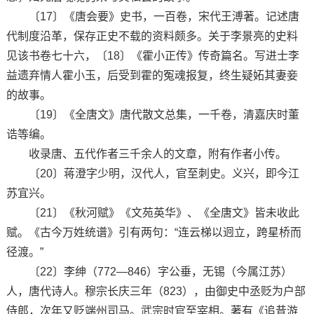
〔17〕《唐会要》史书，一百卷，宋代王溥著。记述唐
代制度沿革，保存正史不载的资料颇多。关于李景亮的史料
见该书卷七十六，〔18〕《霍小正传》传奇篇名。写进士李
益遗弃情人霍小玉，后受到霍的冤魂报复，终生疑妬其妻妾
的故事。
〔19〕《全唐文》唐代散文总集，一千卷，清嘉庆时董
诰等编。
收录唐、五代作者三千余人的文章，附有作者小传。
〔20〕蒋澄字少明，汉代人，官至刺史。义兴，即今江
苏宜兴。
〔21〕《秋河赋》《文苑英华》、《全唐文》皆未收此
赋。《古今万姓统谱》引有两句：“连云梯以迥立，跨星桥而
径渡。”
〔22〕李绅（772—846）字公垂，无锡（今属江苏）
人，唐代诗人。穆宗长庆三年（823），由御史中丞贬为户部
侍郎，次年又贬端州司马。武宗时官至宰相。著有《追昔游