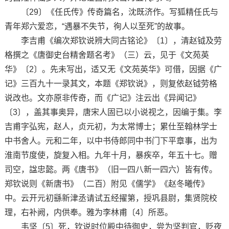
〔29〕《任氏传》传奇篇名，沈既济作。写狐精任氏与
青年郑六爱恋，“遇暴不失节，徇人以至死”的故事。
李吉甫《编次郑钦说辨大同古铭论》〔1〕，清赵钺及劳
格撰之《唐御史台精舍题名考》（三）云，见于《文苑英
华》〔2〕。先未写出，适又无《文苑英华》可借，因据《广
记》三百九十一录其文，本题《郑钦说》，则复依赵钺劳格
说改也。文亦原非传奇，而《广记》注云出《异闻记》
〔3〕，盖其事奥异，唐宋人固已以小说视之，因编于集。李
吉甫字弘宪，赵人，贞元初，为太常博士；累仕至翰林学士
中书舍人。元和二年，以中书侍郎同中书门下平章事，出为
淮南节度使，旋复入相。九年十月，暴疾卒，年五十七。赠
司空，諡忠懿。两《唐书》（旧一四八新一四六）皆有传。
郑钦说则《新唐书》（二百）附见《儒学》《赵冬曦传》
中。云开元初繇新津丞请试五经擢第，授巩县尉，集贤院校
理，右补阙，内供奉。雅为李林甫〔4〕所恶。
韦坚〔5〕死，钦说时位殿中待御史，尝为坚判官，贬夜