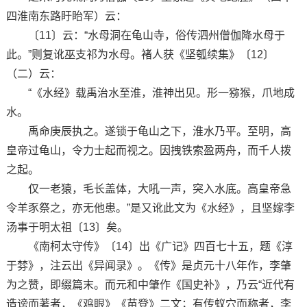
四淮南东路盱眙军）云：
〔11〕云：“水母洞在龟山寺，俗传泗州僧伽降水母于
此。”则复讹巫支祁为水母。褚人获《坚瓠续集》〔12〕
（二）云：
“《水经》载禹治水至淮，淮神出见。形一猕猴，爪地成
水。
禹命庚辰执之。遂锁于龟山之下，淮水乃平。至明，高
皇帝过龟山，令力士起而视之。因拽铁索盈两舟，而千人拨
之起。
仅一老猿，毛长盖体，大吼一声，突入水底。高皇帝急
令羊豕祭之，亦无他患。”是又讹此文为《水经》，且坚嫁李
汤事于明太祖〔13〕矣。
《南柯太守传》〔14〕出《广记》四百七十五，题《淳
于棼》，注云出《异闻录》。《传》是贞元十八年作，李肇
为之赞，即缀篇末。而元和中肇作《国史补》，乃云“近代有
造谤而著者，《鸡眼》《苗登》二文；有传蚁穴而称者，李