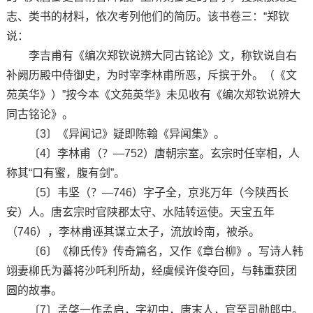
志、类书的材料，依次考列他们的简历。该书卷三：“郑钦
说：
李吉甫有《编次郑钦说辨大同古铭论》文，称钦说自右
补阙历殿中侍御史，为时宰李林甫所恶，斥摈于外。（《文
苑英华》）”按今本《文苑英华》未见收有《编次郑钦说辨大
同古铭论》。
〔3〕《异闻记》疑即陈翰《异闻集》。
〔4〕李林甫（？—752）唐朝宗室。玄宗时任宰相，人
称其“口有蜜，腹有剑”。
〔5〕韦坚（？—746）字子全，京兆万年（今陕西长
安）人。唐玄宗时官陕郡太守、水陆转运使。天宝五年
（746），李林甫诬其谋立太子，流放岭南，被杀。
〔6〕《柳氏传》传奇篇名，又作《章台柳》。写诗人韩
翊妻柳氏为蕃将沙吒利所劫，经虞候许俊夺回，与韩重获团
圆的故事。
〔7〕孟棨一作孟启，字初中，唐末人，官至司勋郎中。