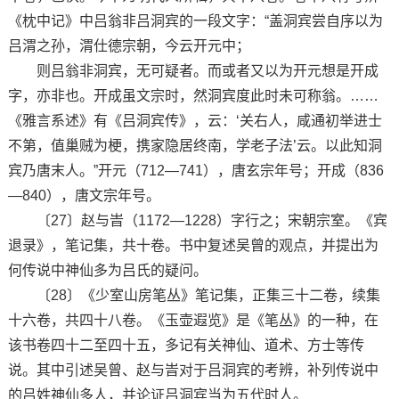
《枕中记》中吕翁非吕洞宾的一段文字：“盖洞宾尝自序以为
吕渭之孙，渭仕德宗朝，今云开元中；
则吕翁非洞宾，无可疑者。而或者又以为开元想是开成
字，亦非也。开成虽文宗时，然洞宾度此时未可称翁。……
《雅言系述》有《吕洞宾传》，云：‘关右人，咸通初举进士
不第，值巢贼为梗，携家隐居终南，学老子法’云。以此知洞
宾乃唐末人。”开元（712—741），唐玄宗年号；开成（836
—840），唐文宗年号。
〔27〕赵与旹（1172—1228）字行之；宋朝宗室。《宾
退录》，笔记集，共十卷。书中复述吴曾的观点，并提出为
何传说中神仙多为吕氏的疑问。
〔28〕《少室山房笔丛》笔记集，正集三十二卷，续集
十六卷，共四十八卷。《玉壶遐览》是《笔丛》的一种，在
该书卷四十二至四十五，多记有关神仙、道术、方士等传
说。其中引述吴曾、赵与旹对于吕洞宾的考辨，补列传说中
的吕姓神仙多人，并论证吕洞宾当为五代时人。