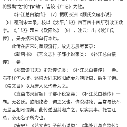
将鹦鹉”之“将”作“劫”，皆较《广记》为胜。
《补江总白猿传》〔7〕据明长洲《顾氏文房小说》
〔8〕覆刊宋本录，校以《太平广记》四百四十四所引改正数
字。《广记》题曰《欧阳纥》〔9〕，注云：出《续江氏
传》，是亦据宋初单行本也。
此传在唐宋时盖颇流行，故史志屡尽著录：
《新唐书》《艺文志》子部小说家类：《补江总白猿
传》一卷。
《郡斋读书志》史部传记类：《补江总白猿传》一卷。
右不详何人撰。述梁大同末欧阳纥妻为猿所窃，后生子询。
《崇文目》以为唐人恶询者为之。
《直斋书录解题》子部小说家类：《补江总白猿传》一
卷。无名氏。欧阳纥者，询之父也。询貌猕猿，盖常与长孙
无忌互相嘲谑矣。此传遂因其嘲广之，以实其事。托言江
总，必无名子所为也。
《宋史》《艺文志》子部小说类：《集补江总白猿传》