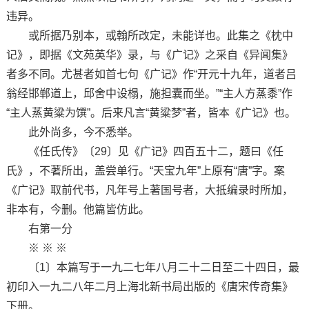
违异。
或所据乃别本，或翰所改定，未能详也。此集之《枕中
记》，即据《文苑英华》录，与《广记》之采自《异闻集》
者多不同。尤甚者如首七句《广记》作“开元十九年，道者吕
翁经邯郸道上，邱舍中设榻，施担囊而坐。”“主人方蒸黍”作
“主人蒸黄粱为馔”。后来凡言“黄粱梦”者，皆本《广记》也。
此外尚多，今不悉举。
《任氏传》〔29〕见《广记》四百五十二，题曰《任
氏》，不著所出，盖尝单行。“天宝九年”上原有“唐”字。案
《广记》取前代书，凡年号上著国号者，大抵编录时所加，
非本有，今删。他篇皆仿此。
右第一分
※ ※ ※
〔1〕本篇写于一九二七年八月二十二日至二十四日，最
初印入一九二八年二月上海北新书局出版的《唐宋传奇集》
下册。