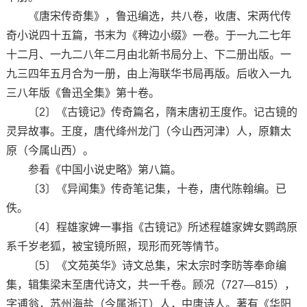
《唐宋传奇集》，鲁迅编选，共八卷，收唐、宋两代传
奇小说四十五篇，书末为《稗边小缀》一卷。于一九二七年
十二月、一九二八年二月由北新书局分上、下二册出版。一
九三四年五月合为一册，由上海联华书局再版。后收入一九
三八年版《鲁迅全集》第十卷。
〔2〕《古镜记》传奇篇名，隋末唐初王度作。记古镜的
灵异故事。王度，唐代绛州龙门（今山西河津）人，原籍太
原（今属山西）。
参看《中国小说史略》第八篇。
〔3〕《异闻集》传奇笔记集，十卷，唐代陈翰编。已
佚。
〔4〕程雄家婢一事指《古镜记》所述程雄家婢女鹦鹉原
系千岁老狐，被宝镜所照，现形而死等情节。
〔5〕《文苑英华》诗文总集，宋太宗时李昉等奉命编
集，辑集梁末至唐代诗文，共一千卷。顾况（727—815），
字逋翁，苏州海盐（今属浙江）人，中唐诗人。著有《华阳