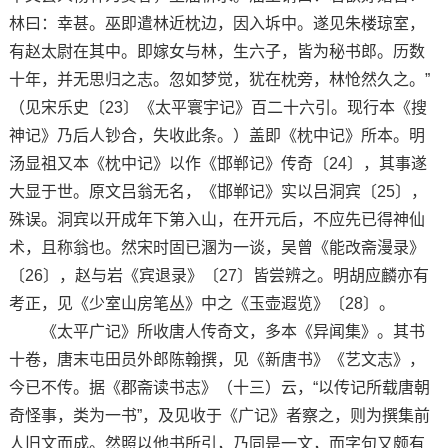
林曰：幸甚。巫即遣林近枕边，因入坼中。遂见朱楼琼室，
有赵太尉在其中。即嫁女与林，生六子，皆为秘书郎。历数
十年，并无思归之志。忽如梦觉，犹在枕旁，林怆然久之。”
（见宋乐史〔23〕《太平寰宇记》百二十六引。现行本《搜
神记》乃后人钞合，失收此条。）盖即《枕中记》所本。明
汤显祖又本《枕中记》以作《邯郸记》传奇〔24〕，其事遂
大显于世。原文吕翁无名，《邯郸记》实以吕洞宾〔25〕，
殊误。洞宾以开成年下第入山，在开元后，不应先已得神仙
术，且称翁也。然宋时固已溷为一谈，吴曾《能改斋漫录》
〔26〕，赵与岩《宾退录》〔27〕皆尝辨之。明胡应麟亦有
考正，见《少室山房笔丛》中之《玉壶遐览》〔28〕。
《太平广记》所收唐人传奇文，多本《异闻集》。其书
十卷，唐末屯田员外郎陈翰撰，见《新唐书》《艺文志》，
今已不传。据《郡斋读书志》（十三）云，“以传记所载唐朝
奇怪事，类为一书”，及见收于《广记》者察之，则为撰集前
人旧文而成。然照以他书所引，乃同是一文，而字句又颇有