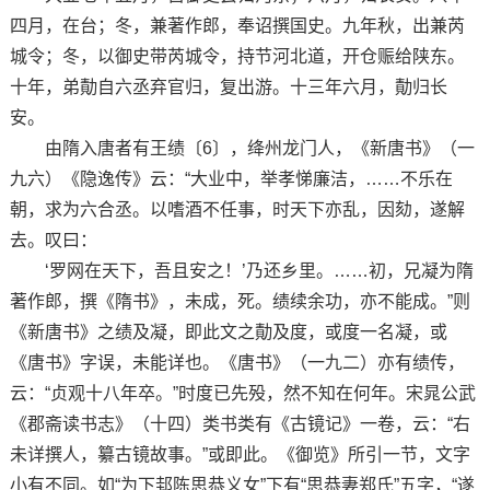
四月，在台；冬，兼著作郎，奉诏撰国史。九年秋，出兼芮
城令；冬，以御史带芮城令，持节河北道，开仓赈给陕东。
十年，弟勣自六丞弃官归，复出游。十三年六月，勣归长
安。
由隋入唐者有王绩〔6〕，绛州龙门人，《新唐书》（一
九六）《隐逸传》云：“大业中，举孝悌廉洁，……不乐在
朝，求为六合丞。以嗜酒不任事，时天下亦乱，因劾，遂解
去。叹曰：
‘罗网在天下，吾且安之！’乃还乡里。……初，兄凝为隋
著作郎，撰《隋书》，未成，死。绩续余功，亦不能成。”则
《新唐书》之绩及凝，即此文之勣及度，或度一名凝，或
《唐书》字误，未能详也。《唐书》（一九二）亦有绩传，
云：“贞观十八年卒。”时度已先殁，然不知在何年。宋晁公武
《郡斋读书志》（十四）类书类有《古镜记》一卷，云：“右
未详撰人，纂古镜故事。”或即此。《御览》所引一节，文字
小有不同。如“为下邽陈思恭义女”下有“思恭妻郑氏”五字，“遂