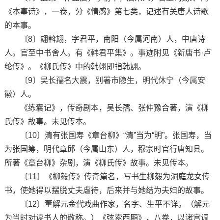
《本事诗》，一卷，分《情感》第七类，记述有关唐人诗歌
的本事。
〔8〕翃斡翃，字君平，南阳（今属河南）人，中唐诗
人。官至中书舍人。有《韩君平集》。事迹附见《新唐书·卢
纶传》。《柳氏传》中的韩翊即指韩翃。
〔9〕吴长孺名大震，别署市隐生，明代休宁（今属安
徽）人。
《练囊记》，传奇剧本，吴长孺、张仲豫合著，演《柳
氏传》故事。未见传本。
〔10〕清有张国寿《章台柳》“清”当为“明”。张国寿，当
为张国筹，明代章邱（今属山东）人，穆宗时官行唐知县。
所著《章台柳》杂剧，演《柳氏传》故事。未见传本。
〔11〕《柳毅传》传奇篇名，写书生柳毅为洞庭龙女传
书，使她得以摆脱丈夫虐待，后来并与她结为夫妇的故事。
〔12〕董解元金代戏曲作家，名字、生平不详。（解元
为当时对读书人的敬称。）《弦索西厢》，八卷，以诸宫调