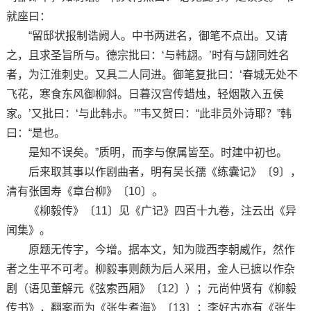
就座曰：
“留邸状报制诰阙人。中书两进名，御笔不点出。又请
之，且求圣旨所与。德宗批曰：‘与韩翃。’时有与翃同姓名
者，为江淮刺史。又具二人同进。御笔复批曰：‘春城无处不
飞花，寒食东风御柳斜。日暮汉宫传蜡烛，轻烟散入五侯
家。’又批曰：‘与此韩尗。’”韦又贺曰：“此非员外诗耶？”韩
曰：“是也。
是知不误矣。”质明，而李与僚属皆至。时建中初也。
后来取其事以作剧曲者，明有吴长孺《练囊记》〔9〕，
清有张国寿《章台柳》〔10〕。
《柳毅传》〔11〕见《广记》四百十九卷，注云出《异
闻集》。
原题无传字，今增。据本文，知为陇西李朝威作，然作
者之生平不可考。柳毅事则颇为后人采用，金人已摭以作杂
剧（语见董解元《弦索西厢》〔12〕）；元尚仲贤有《柳毅
传书》，翻案而为《张生煮海》〔13〕；李好古亦有《张生