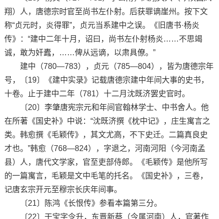
翔）人，唐德宗时官至尚书左仆射。后获罪谪崖州。按下文
称“贞元时，炎得罪”，贞元当系建中之误。《旧唐书·杨炎
传》：“建中二年十月，诏曰，尚书左仆射杨炎……不思竭
诚，敢为奸蠹，……俾从远谪，以肃具僚。”
建中（780—783），贞元（785—804），皆为唐德宗年
号，〔19〕《建中实录》记载唐德宗建中年间大事的史书，
十卷。止于建中二年（781）十二月沈既济罢史官时。
〔20〕李肇唐宪宗元和年间官翰林学士、中书舍人。他
在所著《国史补》中说：“沈既济撰《枕中记》，庄生寓言之
类。韩愈撰《毛颖传》，其文尤高，不下史迁。二篇真良史
才也。”韩愈（768—824），字退之，河南河阳（今河南孟
县）人，唐代文学家，官至吏部侍郎。《毛颖传》是他所写
的一篇寓言，毛颖是文中毛笔的托名。《国史补》，三卷，
记唐玄宗开元至穆宗长庆年间事。
〔21〕陈鸿《长恨传》参看本篇第三分。
〔22〕干宝字令升，东晋新蔡（今属河南）人，官著作