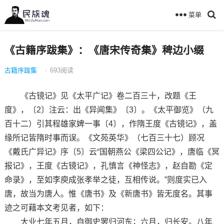
菜单
《古籍序跋集》：《唐宋传奇集》稗边小缀
古籍序跋集
·
693
阅读
《古镜记》见《太平广记》卷二百三十，改题《王
度》，〔2〕注云：出《异闻集》〔3〕。《太平御览》（九
百十二）引其程雄家婢一事〔4〕，作隋王度《古镜记》，盖
缘所记皆隋时事而误。《文苑英华》（七百三十七）顾况
《戴氏广异记》序〔5〕云“国朝燕公《梁四公记》，唐临《冥
报记》，王度《古镜记》，孔慎言《神怪志》，赵自勘《定
命录》，至如李庾成张孝举之徒，互相传说。”则度实已入
唐，故当为唐人。惟《唐书》及《新唐书》皆无度名。其事
迹之可藉本文考见者，如下：
大业七年五月，自御史罢归河东；六月，归长安。八年