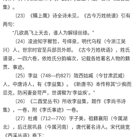
集》。
〔23〕《鞲上鹰》诗全诗未见，《古今万姓统谱》引有
两句：
“几欲高飞上天去，谁人为解绿丝绦。”
〔24〕凌迪知字穉哲，号绎泉，明代乌程（今浙江吴
兴）人，世宗时官至兵部员外郎。《古今万姓统语》，姓氏
谱录，一四六卷，依姓氏分韵编次，记载各姓著名人物的籍
贯、事迹。
〔25〕李益（748—约827）陇西姑臧（今甘肃武威）
人，中唐诗人，有《李益集》。《新唐书》本传称其“少痴而
忌克，防闲妻妾苛严，世谓穉为‘李益疾’。”
〔26〕《二酉堂丛书》所收李益集，题作《李尚书诗
集》，一卷，附《李氏事迹》一卷。
〔27〕杜甫（712—770）字子美，祖籍襄阳（今属湖
北），后迁居巩县（今属河南），唐代著名诗人。宋代姚宽
《西溪丛语》卷下：