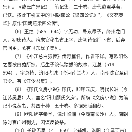
集》。《戴氏广异记》，笔记集，二十卷，唐代戴君孚著，
已佚。按此下引文中的“国朝燕公《梁四公记》”，《文苑英
华》原作“国朝燕梁四公传”。
〔6〕王绩（585—644）字无功，号东皋子，绛州龙门
人，初唐诗人。隋末官秘书省正字，唐初待诏门下省，后弃
官回乡。著有《东皋子集》。
〔7〕《补江总白猿传》传奇篇名，作者不详。写欧阳纥
之妻被白猿所掠，后生子貌似猿猴的故事。江总（519—
594），字总持，济阳考城（今河南兰考）人，南朝陈官至尚
书令。有《江令君集》。
〔8〕《顾氏文房小说》顾氏，即顾元庆，明代长洲（今
江苏吴县）人，室名“阳山顾氏文房”。所编《文房小说》为笔
记小说丛书，共四十种，五十卷。多据宋版翻刻。
〔9〕欧阳纥字奉圣，潭州临湘（今湖南长沙）人。南朝
陈时官广州刺史，因谋反被杀。
〔10〕长孙无忌（？—659）字辅机，洛阳（今属河南）