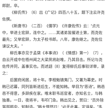
郎尉，卒。
《柳氏传》〔6〕出《广记》四百八十五，题下注云许尧
佐撰。
《新唐书》（二百）《儒学》《许康佐传》云：“贞元
中，举进士宏辞，连中之。……其诸弟皆擢进士第，而尧佐
最先；又举宏辞，为太子校书郎。八年，康佐继之。尧佐位
谏议大夫。”
柳氏事亦见于孟棨《本事诗》（《情感》第一）〔7〕，
自云开成中在梧州闻之大梁夙将赵唯，乃其目击。所记与尧
佐传并同，盖事实也。而述翃〔8〕复得柳氏后事较详审，录
之：
后罢府闲居，将十年。李相勉镇夷门，又署为幕吏。时
韩已迟暮，同列皆新进后生，不能知韩。举目为“恶诗”。韩邑
邑不得意，多辞疾在家。唯末职韦巡官者，亦知名士，与韩
独善。一日，夜将半，韦叩门急。韩出见之，贺曰：“员外除
驾部郎中，知制诰。”韩大愕然曰：“必无此事，定误矣。”韦