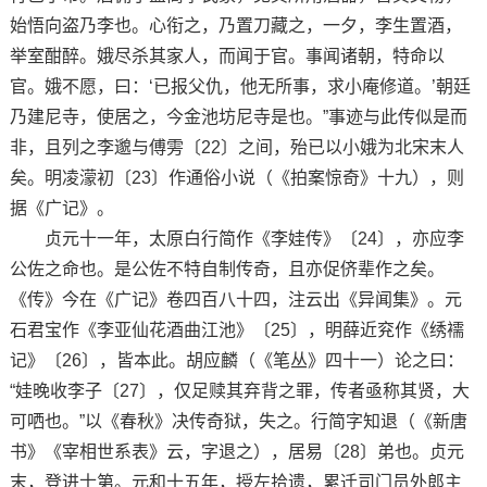
始悟向盗乃李也。心衔之，乃置刀藏之，一夕，李生置酒，
举室酣醉。娥尽杀其家人，而闻于官。事闻诸朝，特命以
官。娥不愿，曰：‘已报父仇，他无所事，求小庵修道。’朝廷
乃建尼寺，使居之，今金池坊尼寺是也。”事迹与此传似是而
非，且列之李邈与傅雱〔22〕之间，殆已以小娥为北宋末人
矣。明凌濛初〔23〕作通俗小说（《拍案惊奇》十九），则
据《广记》。
贞元十一年，太原白行简作《李娃传》〔24〕，亦应李
公佐之命也。是公佐不特自制传奇，且亦促侪辈作之矣。
《传》今在《广记》卷四百八十四，注云出《异闻集》。元
石君宝作《李亚仙花酒曲江池》〔25〕，明薛近兖作《绣襦
记》〔26〕，皆本此。胡应麟（《笔丛》四十一）论之曰：
“娃晚收李子〔27〕，仅足赎其弃背之罪，传者亟称其贤，大
可哂也。”以《春秋》决传奇狱，失之。行简字知退（《新唐
书》《宰相世系表》云，字退之），居易〔28〕弟也。贞元
末，登进士第。元和十五年，授左拾遗，累迁司门员外郎主