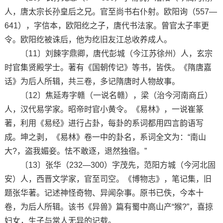
人，唐太宗长孙皇后之兄。官至尚书右仆射。欧阳询（557—
641），字信本，欧阳纥之子，唐代书法家。曾官太子率更
令。欧阳纥被诛后，他为纥旧友江总收养成人。
〔11〕刘餗字鼎卿，唐代彭城（今江苏徐州）人，玄宗
时官集贤殿学士。著有《国朝传记》等书，皆佚。《隋唐嘉
话》为后人所辑，共三卷，多记隋唐时人物故事。
〔12〕焦延寿字赣（一说名赣），梁（治今河南商丘）
人，汉代易学家。昭帝时官小黄令。《易林》，一说崔篆
著，利用《易经》进行占卦，每卦的系词都用四言韵语写
成。坤之剥，《易林》卷一中的卦名，系词全文为：“南山
大?，盗我媚妾。怯不敢逐，退然独宿。”
〔13〕张华（232—300）字茂先，范阳方城（今河北固
安）人，西晋文学家，官至司空。《博物志》，笔记集，旧
题张华著。记述神怪奇物、异闻杂事。原书已佚，今本十
卷，为后人所辑。该书《异兽》篇有蜀中高山产“猴?”，喜掠
妇女，生子与常人无异的记载。