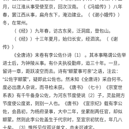
月，以江淮从事受使至京，回次汉南。（《冯媪传》）八年
春，罢江西从事，扁舟东下，淹泊建业。（《谢小娥传》）
冬，在常州。
（《经》）九年春，访古东吴，泛洞庭，登包山。
（《经》）十三年夏月，始归长安，经泗滨。（《谢
传》）
《全唐诗》末卷有李公佐仆诗〔1〕 。其本事略谓公佐举
进士后，为钟陵从事。有仆夫执役勤瘁，迨三十年。一旦，
留诗一章，距跃凌空而去。诗有“颛蒙事可亲”之语，注云：
“公佐字颛蒙”，疑即此公佐也。然未知《全唐诗》采自何书，
度必出唐人杂说，而寻检未获。《唐书》（七十）《宗室世
系表》有千牛备身公佐，为河东节度使说〔2〕子，灵盐朔方
节度使公度弟，则别一人也。《唐书》《宣宗纪》载有李公
佐，会昌初，为杨府录事，大中二年，坐累削两任官，却似
颛蒙。然则此李公佐盖生于代宗时，至宣宗初犹在，年几八
十矣。〔3〕惟所见仅孤证单文，亦未可遽定。