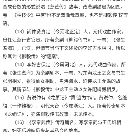
合成套数的形式说唱《莺莺传》故事，改悲剧结局为团圆。
卷一《桮枝令》中有“也不是双渐豫章城，也不是柳毅传书”等
语。
〔13〕尚仲贤真定（今河北正定）人，元代戏曲作家，
曾任江浙行省官员。所著杂剧《柳毅传书》，一卷；《张生
煮海》，已佚，但情节当与下文述及的李好古本相同，所以
称其为《柳毅传》的“翻案”。
〔14〕李好古保定（今属河北）人，元代戏曲作家。所
著《张生煮海》为杂剧剧本，一卷，写东海龙王之女与书生
张羽相爱，张得仙女相助，煮沸海水，迫使龙王允婚的故
事。其情节与《柳毅传》中龙王主动以女许配柳毅相反。
〔15〕黄说仲有《龙箫记》“箫”当为“绡”。黄说仲，名维
辑（一作维楫），明代天台（今属浙江）人。所著传奇剧本
《龙绡记》，亦演柳毅传书故事。未见传本。
〔16〕《李章武传》传奇篇名，写李章武与王氏妇相
恋，妇死后魂魄仍来与其私会的故事。