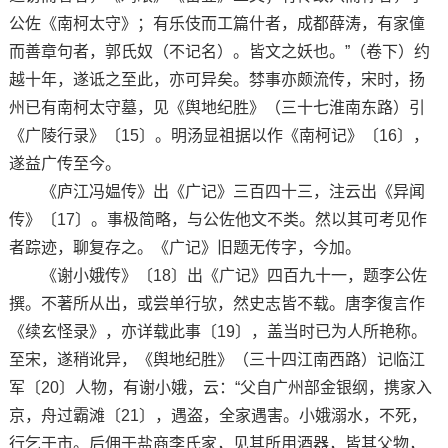
公佐《南柯太守》；有乐伎而工篇什者，成都薛涛，有家僮
而善章句者，郭氏奴（不记名）。皆文之妖也。”（卷下）约
越十年，遂诋之至此，亦可异矣。棼事亦颇流传，宋时，扬
州已有南柯太守墓，见《舆地纪胜》（三十七淮南东路）引
《广陵行录》〔15〕。明汤显祖据以作《南柯记》〔16〕，
遂益广传至今。
《庐江冯媪传》出《广记》三百四十三，注云出《异闻
传》〔17〕。事极简略，与公佐他文不类。然以其可考见作
者踪迹，聊复存之。《广记》旧题无传字，今加。
《谢小娥传》〔18〕出《广记》四百九十一，题李公佐
撰。不著所从出，或尝单行欤，然史志皆不载。唐李復言作
《续玄怪录》，亦详载此事〔19〕，盖当时已为人所艳称。
至宋，遂稍讹异，《舆地纪胜》（三十四江南西路）记临江
军〔20〕人物，有谢小娥，云：“父自广州部金银纲，携家入
京，舟过霸滩〔21〕，遇盗，全家遇害。小娥溺水，不死，
行乞于市。后佣于盐商李氏家，见其所用酒器，皆其父物，