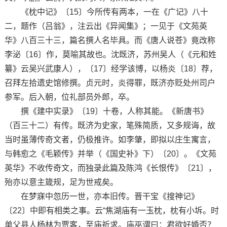
《枕中记》〔15〕今所传有两本，一在《广记》八十
二，题作（吕翁》，注云出《异闻集》；一见于《文苑英
华》八百三十三，篇名撰人名毕具。而《唐人说苍》竟改称
李泌〔16〕作，莫喻其故也。沈既济，苏州吴人（《元和姓
纂》云吴兴武康人），〔17〕经学该博，以杨炎〔18〕荐，
召拜左拾遗史馆修撰。贞元时，炎得罪，既济亦贬处州司户
参军。后入朝，位礼部员外郎，卒。
撰《建中实录》〔19〕十卷，人称其能。《新唐书》
（百三十二）有传。既济为史家，笔殊简质，又多规诲，故
当时虽薄传奇文者，仍极推许。如李肇，即拟以庄生寓言，
与韩愈之《毛颖传》并举（《国史补》下）〔20〕。《文苑
英华》不收传奇文，而独录此篇及陈鸿《长恨传》〔21〕，
殆亦以意主箴规，足为世戒矣。
在梦寐中忽历一世，亦本旧传。晋干宝《搜神记》
〔22〕中即有相类之事。云“焦湖庙有一玉枕，枕有小坼。时
单父县人杨林为贾客，至庙祈求。庙巫谓曰：君欲好婚否？