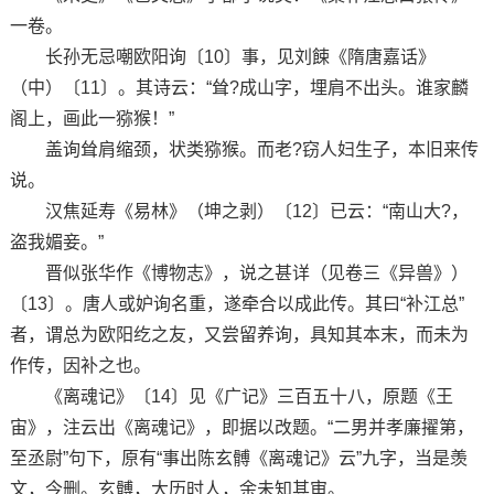
一卷。
长孙无忌嘲欧阳询〔10〕事，见刘餗《隋唐嘉话》
（中）〔11〕。其诗云：“耸?成山字，埋肩不出头。谁家麟
阁上，画此一猕猴！”
盖询耸肩缩颈，状类猕猴。而老?窃人妇生子，本旧来传
说。
汉焦延寿《易林》（坤之剥）〔12〕已云：“南山大?，
盗我媚妾。”
晋似张华作《博物志》，说之甚详（见卷三《异兽》）
〔13〕。唐人或妒询名重，遂牵合以成此传。其曰“补江总”
者，谓总为欧阳纥之友，又尝留养询，具知其本末，而未为
作传，因补之也。
《离魂记》〔14〕见《广记》三百五十八，原题《王
宙》，注云出《离魂记》，即据以改题。“二男并孝廉擢第，
至丞尉”句下，原有“事出陈玄髆《离魂记》云”九字，当是羡
文，今删。玄髆，大历时人，余未知其审。