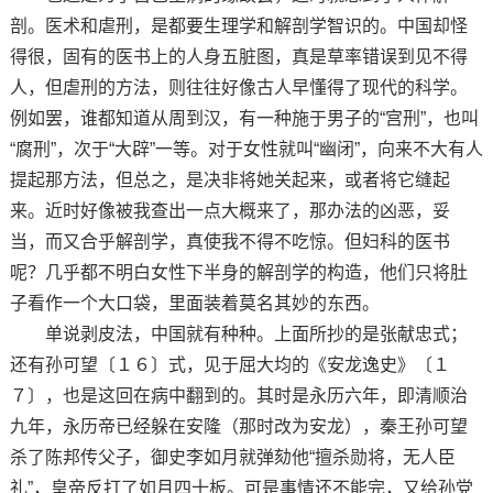
剖。医术和虐刑，是都要生理学和解剖学智识的。中国却怪
得很，固有的医书上的人身五脏图，真是草率错误到见不得
人，但虐刑的方法，则往往好像古人早懂得了现代的科学。
例如罢，谁都知道从周到汉，有一种施于男子的“宫刑”，也叫
“腐刑”，次于“大辟”一等。对于女性就叫“幽闭”，向来不大有人
提起那方法，但总之，是决非将她关起来，或者将它缝起
来。近时好像被我查出一点大概来了，那办法的凶恶，妥
当，而又合乎解剖学，真使我不得不吃惊。但妇科的医书
呢？几乎都不明白女性下半身的解剖学的构造，他们只将肚
子看作一个大口袋，里面装着莫名其妙的东西。
单说剥皮法，中国就有种种。上面所抄的是张献忠式；
还有孙可望〔１６〕式，见于屈大均的《安龙逸史》〔１
７〕，也是这回在病中翻到的。其时是永历六年，即清顺治
九年，永历帝已经躲在安隆（那时改为安龙），秦王孙可望
杀了陈邦传父子，御史李如月就弹劾他“擅杀勋将，无人臣
礼”，皇帝反打了如月四十板。可是事情还不能完，又给孙党