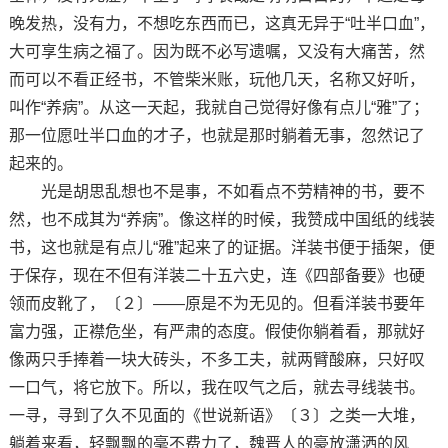
晚发热，没有力，不想吃东西而已，这真无异于“吐半口血”，
大可享生病之福了。因为既不必写遗嘱，又没有大痛苦，然
而可以不看正经书，不管柴米账，玩他几天，名称又好听，
叫作“养病”。从这一天起，我就自己觉得好像有点儿“雅”了；
那一位愿吐半口血的才子，也就是那时躺着无事，忽然记了
起来的。
光是胡思乱想也不是事，不如看点不劳精神的书，要不
然，也不成其为“养病”。像这样的时候，我赞成中国纸的线装
书，这也就是有点儿“雅”起来了的证据。洋装书便于插架，便
于保存，现在不但有洋装二十五六史，连《四部备要》也硬
领而皮靴了，〔２〕——原是不为无见的。但看洋装书要年
富力强，正襟危坐，有严肃的态度。假使你躺着看，那就好
像两只手捧着一块大砖头，不多工夫，就两臂酸麻，只好叹
一口气，将它放下。所以，我在叹气之后，就去寻线装书。
一寻，寻到了久不见面的《世说新语》〔３〕之类一大堆，
躺着来看，轻飘飘的毫不费力了，魏晋人的豪放潇洒的风