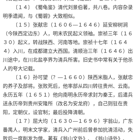
〔１４〕《蜀龟鉴》清代刘景伯著，共八卷。内容杂录
明季遗闻，与《蜀碧》大致相似。
〔１５〕张献忠（１６０６—１６４６）延安柳树涧
（今陕西定边东）人，明末农民起义领袖。崇祯三年（１６
３０）起义，转战陕西、河南等地。崇祯十七年（１６４
４）入川，在成都建立大西国。清顺治三年（１６４６）出
川途中，在川北盐亭界为清兵所害。旧史书中常有关于他杀
人的夸大记载。
〔１６〕孙可望（？—１６６０）陕西米脂人，张献忠
的养子及部将。张败死后，他率部从四川转往贵州、云南。
永历五年（１６５１）他向南明永历帝求封为秦王，后遣兵
送永历帝到贵州安隆所（改名为安龙府），自己则驻在贵
阳，定朝仪，设官制；最后投降清朝。
〔１７〕屈大均（１６３０—１６９６）字翁山，广东
番禺人，明末文学家，清兵入广州前后曾参加抗清活动，失
败后一度削发为僧。著有《翁山文外》、《翁山诗外》、