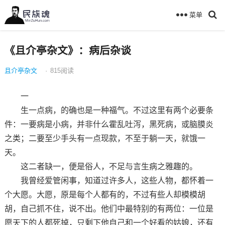
菜单
《且介亭杂文》：病后杂谈
且介亭杂文
·
815
阅读
一
生一点病，的确也是一种福气。不过这里有两个必要条
件：一要病是小病，并非什么霍乱吐泻，黑死病，或脑膜炎
之类；二要至少手头有一点现款，不至于躺一天，就饿一
天。
这二者缺一，便是俗人，不足与言生病之雅趣的。
我曾经爱管闲事，知道过许多人，这些人物，都怀着一
个大愿。大愿，原是每个人都有的，不过有些人却模模胡
胡，自己抓不住，说不出。他们中最特别的有两位：一位是
愿天下的人都死掉，只剩下他自己和一个好看的姑娘，还有