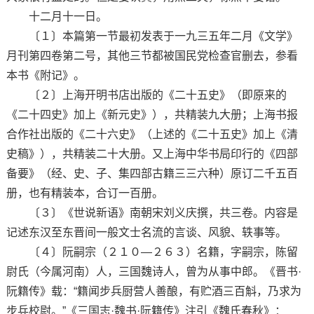
十二月十一日。
〔１〕本篇第一节最初发表于一九三五年二月《文学》
月刊第四卷第二号，其他三节都被国民党检查官删去，参看
本书《附记》。
〔２〕上海开明书店出版的《二十五史》（即原来的
《二十四史》加上《新元史》），共精装九大册；上海书报
合作社出版的《二十六史》（上述的《二十五史》加上《清
史稿》），共精装二十大册。又上海中华书局印行的《四部
备要》（经、史、子、集四部古籍三三六种）原订二千五百
册，也有精装本，合订一百册。
〔３〕《世说新语》南朝宋刘义庆撰，共三卷。内容是
记述东汉至东晋间一般文士名流的言谈、风貌、轶事等。
〔４〕阮嗣宗（２１０—２６３）名籍，字嗣宗，陈留
尉氏（今属河南）人，三国魏诗人，曾为从事中郎。《晋书·
阮籍传》载：“籍闻步兵厨营人善酿，有贮酒三百斛，乃求为
步兵校尉。”《三国志·魏书·阮籍传》注引《魏氏春秋》：