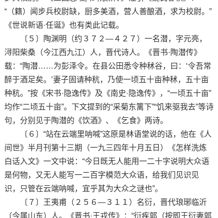
“（籍）闻步兵校尉缺，厨多美酒，营人善酿酒，求为校尉。”
《世说新语·任诞》也有类此记载。
〔５〕陶渊明（约３７２—４２７）一名潜，字元亮，
浔阳柴桑（今江西九江）人，晋代诗人。《晋书·陶潜传》
载：“陶潜……为彭泽令。在县公田悉令种秫谷，曰：‘令吾常
醉于酒足矣。’妻子固请种秔，乃使一顷五十亩种秫，五十亩
种秔。”按《宋书·隐逸传》及《南史·隐逸传》，“一顷五十亩”
均作“二顷五十亩”。下文提到的“采菊东篱下”“饥来驱我去”等诗
句，分别见于陶潜的《饮酒》、《乞食》两诗。
〔６〕“站在云端里呐喊”这原是林语堂说的话，他在《人
间世》半月刊第十三期（一九三四年十月五日）《怎样洗炼
白话入文》一文中说：“今日既无人能用一二十字说明大众语
是何物，又无人能写一二百字模范大众语，给我们见识见
识，只管在云端呐喊，宜乎其为大众之谜也”。
〔７〕王夷甫（２５６—３１１）名衍，晋代琅琊临沂
（今属山东）人。《晋书·王戎传》：“衍疾郭（按即王衍妻郭