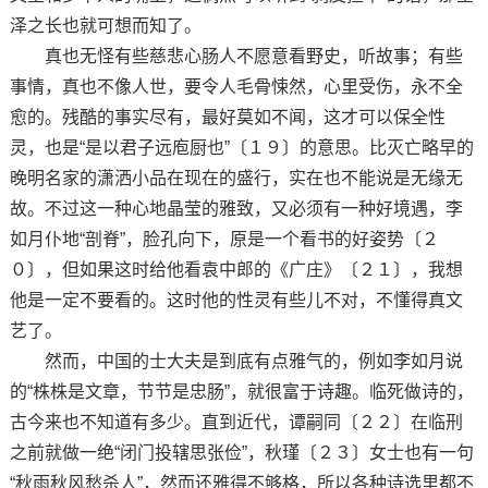
泽之长也就可想而知了。
真也无怪有些慈悲心肠人不愿意看野史，听故事；有些
事情，真也不像人世，要令人毛骨悚然，心里受伤，永不全
愈的。残酷的事实尽有，最好莫如不闻，这才可以保全性
灵，也是“是以君子远庖厨也”〔１９〕的意思。比灭亡略早的
晚明名家的潇洒小品在现在的盛行，实在也不能说是无缘无
故。不过这一种心地晶莹的雅致，又必须有一种好境遇，李
如月仆地“剖脊”，脸孔向下，原是一个看书的好姿势〔２
０〕，但如果这时给他看袁中郎的《广庄》〔２１〕，我想
他是一定不要看的。这时他的性灵有些儿不对，不懂得真文
艺了。
然而，中国的士大夫是到底有点雅气的，例如李如月说
的“株株是文章，节节是忠肠”，就很富于诗趣。临死做诗的，
古今来也不知道有多少。直到近代，谭嗣同〔２２〕在临刑
之前就做一绝“闭门投辖思张俭”，秋瑾〔２３〕女士也有一句
“秋雨秋风愁杀人”，然而还雅得不够格，所以各种诗选里都不