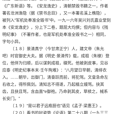
《广东新语》等。《安龙逸史》，清朝禁毁书籍之一，作者
署名沧洲渔隐（据《禁书总目》，又一本署名溪上樵隐），
被列入“军机处奉准全毁书”中。一九一六年吴兴刘氏嘉业堂刻
本《安龙逸史》，分上下二卷，题屈大均撰；但内容与《残
明纪事》（不署作者，也是军机处奉准全毁书之一）相同，
字句小异。
〔１８〕景清真宁（今甘肃正宁）人，建文帝（朱允
吧）时官御史大夫。据《明史·景清传》载，成祖（朱棣）登
位，他佯为归顺，后以谋刺成祖，磔死。他被剥皮事，见谷
应泰《明史纪事本末·壬午殉难》：“八月望日早朝，清绯衣
入。……朝毕，出御门，清奋跃而前，将犯驾。文皇急命左
右收之，得所佩剑。清知志不得遂，乃起植立嫚骂。抉其
齿，且抉且骂，含血直*e御袍。乃命剥其皮，草椟之，械系
长安门。”
〔１９〕“是以君子远庖厨也”语见《孟子·梁惠王》。
〔２０〕看书的好姿势《论语》第二十八期（一九三三