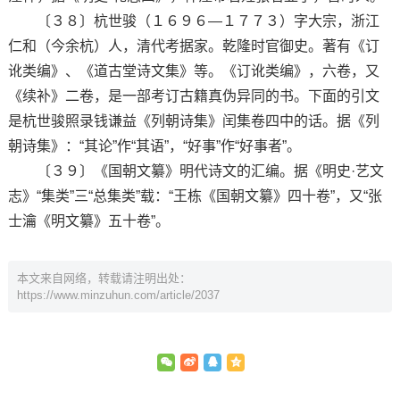
〔３８〕杭世骏（１６９６—１７７３）字大宗，浙江
仁和（今余杭）人，清代考据家。乾隆时官御史。著有《订
讹类编》、《道古堂诗文集》等。《订讹类编》，六卷，又
《续补》二卷，是一部考订古籍真伪异同的书。下面的引文
是杭世骏照录钱谦益《列朝诗集》闰集卷四中的话。据《列
朝诗集》：“其论”作“其语”，“好事”作“好事者”。
〔３９〕《国朝文纂》明代诗文的汇编。据《明史·艺文
志》“集类”三“总集类”载：“王栋《国朝文纂》四十卷”，又“张
士瀹《明文纂》五十卷”。
本文来自网络，转载请注明出处：
https://www.minzuhun.com/article/2037