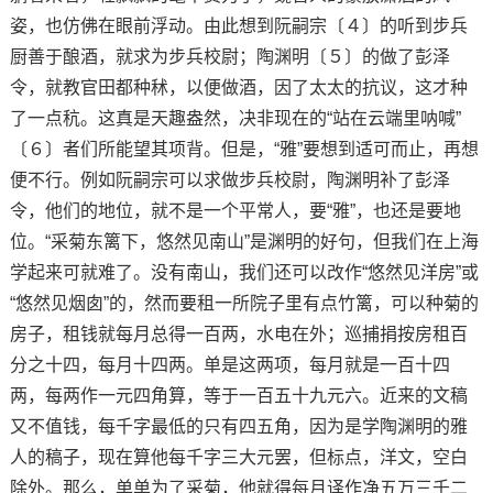
姿，也仿佛在眼前浮动。由此想到阮嗣宗〔４〕的听到步兵
厨善于酿酒，就求为步兵校尉；陶渊明〔５〕的做了彭泽
令，就教官田都种秫，以便做酒，因了太太的抗议，这才种
了一点秔。这真是天趣盎然，决非现在的“站在云端里呐喊”
〔６〕者们所能望其项背。但是，“雅”要想到适可而止，再想
便不行。例如阮嗣宗可以求做步兵校尉，陶渊明补了彭泽
令，他们的地位，就不是一个平常人，要“雅”，也还是要地
位。“采菊东篱下，悠然见南山”是渊明的好句，但我们在上海
学起来可就难了。没有南山，我们还可以改作“悠然见洋房”或
“悠然见烟囱”的，然而要租一所院子里有点竹篱，可以种菊的
房子，租钱就每月总得一百两，水电在外；巡捕捐按房租百
分之十四，每月十四两。单是这两项，每月就是一百十四
两，每两作一元四角算，等于一百五十九元六。近来的文稿
又不值钱，每千字最低的只有四五角，因为是学陶渊明的雅
人的稿子，现在算他每千字三大元罢，但标点，洋文，空白
除外。那么，单单为了采菊，他就得每月译作净五万三千二