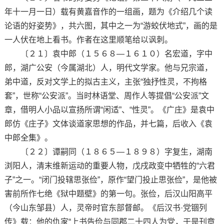
年十一月一日）载有黄嘉音作的一组画，题为《介绍几个读
论语的好姿势》，共六图，其中之一为“游蛟伏地式”，画的是
一人伏在地上看书。作者在这里顺笔给以讽刺。
〔２１〕袁中郎（１５６８—１６１０）名宏道，字中
郎，湖广公安（今属湖北）人，明代文学家。他与兄宗道，
弟中道，反对文学上的拟古主义，主张“独抒性灵，不拘格
套”，世称“公安派”。当时林语堂、周作人等提倡“公安派”文
章，借明人小品以宣扬所谓“闲适”、“性灵”。《广庄》是袁中
郎仿《庄子》文体谈道家思想的作品，并七篇，后收入《袁
中郎全集》。
〔２２〕谭嗣同（１８６５—１８９８）字复生，湖南
浏阳人，清末维新运动的重要人物，戊戌政变中牺牲的“六君
子”之一。“闭门投辖思张俭”，原作“望门投止思张俭”，是他被
害前所作七绝《狱中题壁》的第一句。张俭，后汉山阳高平
（今山东邹县）人，灵帝时官东部督邮。《后汉书·党锢列
传》载：他的仇家“上书告俭与同郡二十四人为党，于是刊章