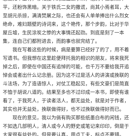
平，还粉饰黑暗。关于铁氏二女的撒谎，尚其小焉者耳，大
至胡元杀掠，满清焚屠之际，也还会有人单单捧出什么烈女
绝命，难妇题壁的诗词来，这个艳传，那个步韵，比对于华
屋丘墟，生民涂炭之惨的大事情还起劲。到底是刻了一本
集，连自己们都附进去，而韵事也就完结了。
我在写着这些的时候，病是要算已经好了的了，用不着
写遗书。但我想在这里趁便拜托我的相识的朋友，将来我死
掉之后，即使在中国还有追悼的可能，也千万不要给我开追
悼会或者出什么记念册。因为这不过是活人的讲演或挽联的
斗法场，为了造语惊人，对仗工稳起见，有些文豪们是简直
不恤于胡说八道的。结果至多也不过印成一本书，即使有谁
看了，于我死人，于读者活人，都无益处，就是对于作者，
其实也并无益处，挽联做得好，也不过挽联做得好而已。
现在的意见，我以为倘有购买那些纸墨白布的闲钱，还
不如选几部明人，清人或今人的野史或笔记来印印，倒是于
大家很有益处的。但是要认真，用点工夫，标点不要错。