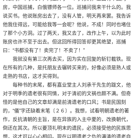
房，中国巡捕，白俄镖师各一位。巡捕问我来干什么的。我
说买书。他说账房出去了，没有人管，明天再来罢。我告诉
他我住得远，可能给我等一会呢？他说，不成！同时也堵住
了那个小方洞。过了两天，我又去了，改作上午，以为此时
账房也许不至于出去。但这回所得回答却更其绝望，巡捕
曰：“书都没有了！卖完了！不卖了！”
我就没有第三次再去买，因为实在回复的斩钉截铁。现
在所有的几种，是托朋友去辗转买来的，好像必须是熟人或
走熟的书店，这才买得到。
每种书的末尾，都有嘉业堂主人刘承干先生的跋文，他
对于明季的遗老很有同情，对于清初的文祸也颇不满。但奇
怪的是他自己的文章却满是前清遗老的口风；书是民国刻
的，“儀”字还缺着末笔〔２６〕。我想，试看明朝遗老的著
作，反抗清朝的主旨，是在异族的入主中夏的，改换朝代，
倒还在其次。所以要顶礼明末的遗民，必须接受他的民族思
想，这才可以心心相印。现在以明遗老之仇的满清的遗老自