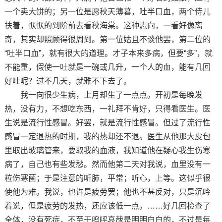
一个卖大饼的；另一位是愿秋天薄暮，吐半口血，两个侍儿
扶着，恹恹的到阶前去看秋海棠。这种志向，一看好像离
奇，其实却照顾得很周到。第一位姑且不谈他罢，第二位的
“吐半口血”，就有很大的道理。才子本来多病，但要“多”，就
不能重，假使一吐就是一碗或几升，一个人的血，能有几回
好吐呢？过不几天，就雅不下去了。
我一向很少生病，上月却生了一点点。开初是每晚发
热，没有力，不想吃东西，一礼拜不肯好，只得看医生。医
生说是流行性感冒。好罢，就是流行性感冒。但过了流行性
感冒一定退热的时期，我的热却还不退。医生从他那大皮包
里取出玻璃管来，要取我的血液，我知道他在疑心我生伤寒
病了，自己也有些发愁。然而他第二天对我说，血里没有一
粒伤寒菌；于是注意的听肺，平常；听心，上等。这似乎很
使他为难。我说，也许是疲劳罢；他也不甚反对，只是沉吟
着说，但是疲劳的发热，还应该低一点。……好几回检查了
全体，没有死症，不至于呜呼哀哉是明明白白的，不过是每