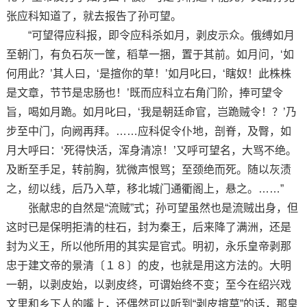
张应科知道了，就去报告了孙可望。
“可望得应科报，即令应科杀如月，剥皮示众。俄缚如月
至朝门，有负石灰一筐，稻草一捆，置于其前。如月问，‘如
何用此？’其人曰，‘是揎你的草！’如月叱曰，‘瞎奴！此株株
是文章，节节是忠肠也！’既而应科立右角门阶，捧可望令
旨，喝如月跪。如月叱曰，‘我是朝廷命官，岂跪贼令！？’乃
步至中门，向阙再拜。……应科促令仆地，剖脊，及臀，如
月大呼曰：‘死得快活，浑身清凉！’又呼可望名，大骂不绝。
及断至手足，转前胸，犹微声恨骂；至颈绝而死。随以灰渍
之，纫以线，后乃入草，移北城门通衢阁上，悬之。……”
张献忠的自然是“流贼”式；孙可望虽然也是流贼出身，但
这时已是保明拒清的柱石，封为秦王，后来降了满洲，还是
封为义王，所以他所用的其实是官式。明初，永乐皇帝剥那
忠于建文帝的景清〔１８〕的皮，也就是用这方法的。大明
一朝，以剥皮始，以剥皮终，可谓始终不变；至今在绍兴戏
文里和乡下人的嘴上，还偶然可以听到“剥皮揎草”的话，那皇