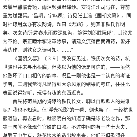
云鬟半馨临青镜，雨泪频弹湿绛纱。安得江州司马在，尊前
重为赋琵琶。’昌期，字鸣凤；诗见张士瀹《国朝文纂》。同
时杜琼用嘉亦有次韵诗，题曰《无题》，则其非铁氏作明
矣。次女诗所谓‘春来雨露深如海，嫁得刘郎胜阮郎’，其论尤
为不伦。宗正睦木挈论革除事，谓建文流落西南诸诗，皆好
事伪作，则铁女之诗可知。……”
《国朝文纂》〔３９〕我没有见过，铁氏次女的诗，杭
世骏也并未寻出根底，但我以为他的话是可信的，——虽然
他败坏了口口相传的韵事。况且一则他也是一个认真的考证
学者，二则我觉得凡是得到大杀风景的结果的考证，往往比
表面说得好听，玩得有趣的东西近真。
首先将范昌期的诗嫁给铁氏长女，聊以自欺欺人的是谁
呢？我也不知道。但“浮光掠影”的一看，倒也罢了，一经杭世
骏道破，再去看时，就很明白的知道了确是咏老妓之作，那
第一句就不像现任官妓的口吻。不过中国的有一些士大夫，
总爱无中生有，移花接木的造出故事来，他们不但歌颂升