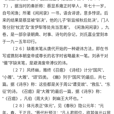
７），据当时的奏折称：蔡显系雍正时举人，年七十一岁，
自号闲渔；所著《闲闲录》一书，语含诽谤，意多悖逆。后
来的结果是蔡显被“斩决”，他的儿子“斩监候秋后处决”，门人
等分别“杖流”及“发伊犁等处充当苦差”。《闲渔闲闲录》，九
卷，是一部杂录朝典、时事、诗句的杂记，刘氏嘉业堂刻本
于一九一五年印行。
〔２６〕缺着末笔从唐代开始的一种避讳方法，即在书
写或镌刻本朝皇帝或尊长的名字时省略最末一笔。刘承干对
“儀”字缺末笔，是避清废帝溥仪的讳。
〔２７〕风终幽，雅终《召癋》《诗经》计分“国风”、
“小雅”、“大雅”、“颂”四类。《豳》列于“国风”的最后，共七
篇。据《诗序》称：这些都是关于周公“遭变故”、“救乱”、“东
征”的诗。《召癋》是“大雅”的最后一篇，据《诗序》称：
“《召癋》，凡伯（周大夫）刺幽王大坏也。”
〔２８〕体元表正“体元”，见《春秋》隐公元年：“元
年，春，王正月。”晋代杜预注：“凡人君即位，欲其体元以居