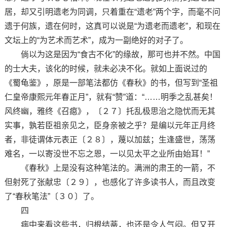
居，却又引明遗老为同调，只着重在“遗老”两个字，而毫不问
遗于何族，遗在何时，这真可以说是“为遗老而遗老”，和现在
文坛上的“为艺术而艺术”，成为一副绝好的对子了。
倘以为这是因为“食古不化”的缘故，那可也并不然。中国
的士大夫，该化的时候，就未必决不化。就如上面说过的
《蜀龟鉴》，原是一部笔法都仿《春秋》的书，但写到“圣祖
仁皇帝康熙元年春正月”，就有“赞”道：“……明季之乱甚矣！
风终幽，雅终《召癋》，〔２７〕托乱极思治之隐忧而无其
实事，孰若臣祖亲见之，臣身亲被之乎？是编以元年正月终
者，非徒谓体元表正〔２８〕，蔑以加兹；生逢盛世，荡荡
难名，一以寄没世不忘之恩，一以见太平之业所由始耳！”
《春秋》上是没有这种笔法的。满洲的肃王的一箭，不
但射死了张献忠〔２９〕，也感化了许多读书人，而且改变
了“春秋笔法”〔３０〕了。
四
病中来看这些书，归根结蒂，也还是令人气闷。但又开