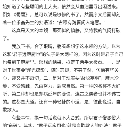
始知道了有些聪明的士大夫，依然会从血泊里寻出闲适来。
例如《蜀碧》，总可以说是够惨的书了，然而序文后面却刻
着一位乐斋先生的批语道：“古穆有魏晋间人笔意。”
这真是天大的本领！那死似的镇静，又将我的气闷打破
了。
我放下书，合了眼睛，躺着想想学这本领的方法，以为
这和“君子远庖厨也”的法子是大两样的，因为这时是君子自己
也亲到了庖厨里。瞑想的结果，拟定了两手太极拳。一，是
对于世事要“浮光掠影”，随时忘却，不甚了然，仿佛有些关
心，却又并不恳切；二，是对于现实要“蔽聪塞明”，麻木冷
静，不受感触，先由努力，后成自然。第一种的名称不大好
听，第二种却也是却病延年的要诀，连古之儒者也并不讳言
的。这都是大道。还有一种轻捷的小道，是：彼此说谎，自
欺欺人。
有些事情，换一句话说就不大合式，所以君子憎恶俗人
的“道破”。其实，“君子远庖厨也”就是自欺欺人的办法：君子