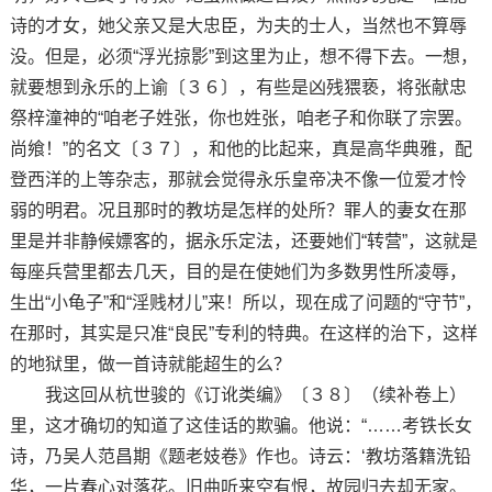
诗的才女，她父亲又是大忠臣，为夫的士人，当然也不算辱
没。但是，必须“浮光掠影”到这里为止，想不得下去。一想，
就要想到永乐的上谕〔３６〕，有些是凶残猥亵，将张献忠
祭梓潼神的“咱老子姓张，你也姓张，咱老子和你联了宗罢。
尚飨！”的名文〔３７〕，和他的比起来，真是高华典雅，配
登西洋的上等杂志，那就会觉得永乐皇帝决不像一位爱才怜
弱的明君。况且那时的教坊是怎样的处所？罪人的妻女在那
里是并非静候嫖客的，据永乐定法，还要她们“转营”，这就是
每座兵营里都去几天，目的是在使她们为多数男性所凌辱，
生出“小龟子”和“淫贱材儿”来！所以，现在成了问题的“守节”，
在那时，其实是只准“良民”专利的特典。在这样的治下，这样
的地狱里，做一首诗就能超生的么？
我这回从杭世骏的《订讹类编》〔３８〕（续补卷上）
里，这才确切的知道了这佳话的欺骗。他说：“……考铁长女
诗，乃吴人范昌期《题老妓卷》作也。诗云：‘教坊落籍洗铅
华，一片春心对落花。旧曲听来空有恨，故园归去却无家。