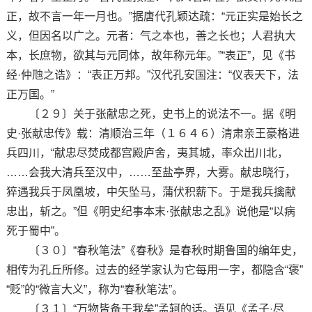
正，故不言一年一月也。”据唐代孔颖达疏：“元正实是始长之
义，但因名以广之。元者：气之本也，善之长也；人君执大
本，长庶物，欲其与元同体，故年称元年。”“表正”，见《书
经·仲虺之诰》：“表正万邦。”汉代孔安国注：“仪表天下，法
正万国。”
〔２９〕关于张献忠之死，史书上的说法不一。据《明
史·张献忠传》载：清顺治三年（１６４６）清肃亲王豪格进
兵四川，“献忠尽焚成都宫殿庐舍，夷其城，率众出川北，
……会我大清兵至汉中，……至盐亭界，大雾。献忠晓行，
猝遇我兵于凤凰坡，中矢坠马，蒲伏积薪下。于是我兵擒献
忠出，斩之。”但《明史纪事本末·张献忠之乱》说他是“以病
死于蜀中”。
〔３０〕“春秋笔法”《春秋》是春秋时期鲁国的编年史，
相传为孔丘所修。过去的经学家认为它每用一字，都隐含“褒”
“贬”的“微言大义”，称为“春秋笔法”。
〔３１〕“万物皆备于我矣”孟轲的话。语见《孟子·尽