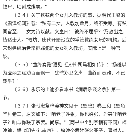
铉尸，顷刻成煤炭。”
〔３４〕关于铁铉两个女儿入教坊的事，据明代王鏊的
《震泽纪闻》载：“铉有二女，入教坊数月，终不受辱。有铉
同官至，二女为诗以献。文皇曰：‘彼终不屈乎？’乃赦出之，
皆适士人。”教坊，唐代开始设立的掌管教练女乐的机构。后
来封建统治者常把罪犯的妻女罚入教坊，实际上是一种官
妓。
〔３５〕“曲终奏雅”语见《汉书·司马相如传》：“扬雄以
为靡丽之赋劝百而讽一，犹骋郑卫之声，曲终而奏雅，不已
戏乎？”
〔３６〕永乐的上谕参看本书《病后杂谈之余》第一
节。
〔３７〕张献忠祭梓潼神文见于《蜀碧》卷三和《蜀龟
鉴》卷三，原文如下：“咱老子姓张，你也姓张，为甚吓咱老
子？咱与你联了宗罢。尚享。”（两书中个别字稍有不同）梓
潼神，据《明史·礼志四》，梓潼帝君姓张名亚子，晋时人。