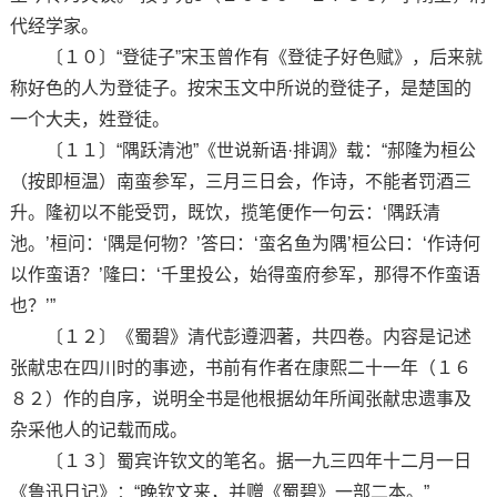
代经学家。
〔１０〕“登徒子”宋玉曾作有《登徒子好色赋》，后来就
称好色的人为登徒子。按宋玉文中所说的登徒子，是楚国的
一个大夫，姓登徒。
〔１１〕“隅跃清池”《世说新语·排调》载：“郝隆为桓公
（按即桓温）南蛮参军，三月三日会，作诗，不能者罚酒三
升。隆初以不能受罚，既饮，揽笔便作一句云：‘隅跃清
池。’桓问：‘隅是何物？’答曰：‘蛮名鱼为隅’桓公曰：‘作诗何
以作蛮语？’隆曰：‘千里投公，始得蛮府参军，那得不作蛮语
也？’”
〔１２〕《蜀碧》清代彭遵泗著，共四卷。内容是记述
张献忠在四川时的事迹，书前有作者在康熙二十一年（１６
８２）作的自序，说明全书是他根据幼年所闻张献忠遗事及
杂采他人的记载而成。
〔１３〕蜀宾许钦文的笔名。据一九三四年十二月一日
《鲁迅日记》：“晚钦文来，并赠《蜀碧》一部二本。”