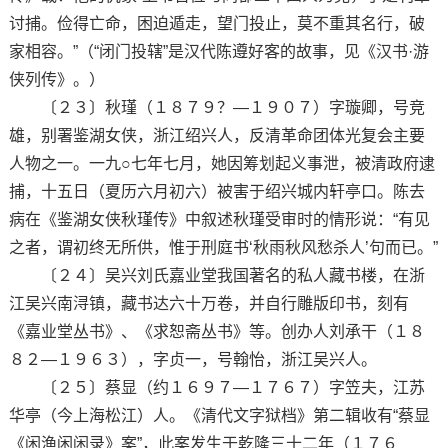
讨捕。俭得亡命，困迫遁走，望门投止，莫不重其名行，破
家相容。”（“闭门投辖”是汉代陈遵好客的故事，见《汉书·游
侠列传》。）
〔２３〕秋瑾（１８７９？—１９０７）字璇卿，号竞
雄，别署鉴湖女侠，浙江绍兴人，反清革命团体光复会主要
人物之一。一九○七年七月，她因筹划起义事泄，被清政府逮
捕，十五日（夏历六月初六）被害于绍兴城内轩亭口。陈去
病在《鉴湖女侠秋瑾传》中叙述秋瑾受审时的情形说：“有见
之者，谓初终无所供，惟于刑庭书‘秋雨秋风愁杀人’句而已。”
〔２４〕吴兴刘氏嘉业堂我国著名的私人藏书楼，在浙
江吴兴南浔镇，藏书达六十万卷，并自行雕版印书，刻有
《嘉业堂丛书》、《求恕斋丛书》等。创办人刘承干（１８
８２—１９６３），字贞一，号翰怡，浙江吴兴人。
〔２５〕蔡显（约１６９７—１７６７）字笠夫，江苏
华亭（今上海松江）人。《清代文字狱档》第二辑收有“蔡显
《闲渔闲闲录》案”，此案发生于乾隆三十二年（１７６