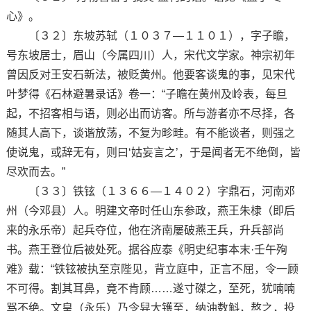
心》。
〔３２〕东坡苏轼（１０３７—１１０１），字子瞻，
号东坡居士，眉山（今属四川）人，宋代文学家。神宗初年
曾因反对王安石新法，被贬黄州。他要客谈鬼的事，见宋代
叶梦得《石林避暑录话》卷一：“子瞻在黄州及岭表，每旦
起，不招客相与语，则必出而访客。所与游者亦不尽择，各
随其人高下，谈谐放荡，不复为畛畦。有不能谈者，则强之
使说鬼，或辞无有，则曰‘姑妄言之’，于是闻者无不绝倒，皆
尽欢而去。”
〔３３〕铁铉（１３６６—１４０２）字鼎石，河南邓
州（今邓县）人。明建文帝时任山东参政，燕王朱棣（即后
来的永乐帝）起兵夺位，他在济南屡破燕王兵，升兵部尚
书。燕王登位后被处死。据谷应泰《明史纪事本末·壬午殉
难》载：“铁铉被执至京陛见，背立庭中，正言不屈，令一顾
不可得。割其耳鼻，竟不肯顾……遂寸磔之，至死，犹喃喃
骂不绝。文皇（永乐）乃令舁大镬至，纳油数斛，熬之，投