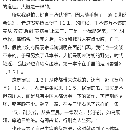
的道理，大概是一样的。
所以我恐怕只好自己承认“俗”，因为随手翻了一通《世说
新语》，看过“S塾缭厩*池”〔１１〕的时候，千不该万不该的
竟从“养病”想到“养病费”上去了，于是一骨碌爬起来，写信讨
版税，催稿费。写完之后，觉得和魏晋人有点隔膜，自己
想，假使此刻有阮嗣宗或陶渊明在面前出现，我们也一定谈
不来的。于是另换了几本书，大抵是明末清初的野史，时代
较近，看起来也许较有趣味。第一本拿在手里的是《蜀碧》
〔１２〕。
这是蜀宾〔１３〕从成都带来送我的，还有一部《蜀龟
鉴》〔１４〕，都是讲张献忠〔１５〕祸蜀的书，其实是不
但四川人，而是凡有中国人都该翻一下的著作，可惜刻的太
坏，错字颇不少。翻了一遍，在卷三里看见了这样的一条
——“又，剥皮者，从头至尻，一缕裂之，张于前，如鸟展
翅，率逾日始绝。有即毙者，行刑之人坐死。”
也还是为了自己生病的缘故罢，这时就想到了人体解