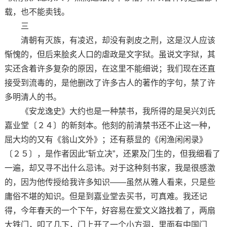
载，也不能卖钱。
三
清朝有灭族，有凌迟，却没有剥皮之刑，这是汉人应该
惭愧的，但后来脍炙人口的虐政是文字狱。虽说文字狱，其
实还含着许多复杂的原因，在这里不能细说；我们现在还直
接受到流毒的，是他删改了许多古人的著作的字句，禁了许
多明清人的书。
《安龙逸史》大约也是一种禁书，我所得的是吴兴刘氏
嘉业堂〔２４〕的新刻本。他刻的前清禁书还不止这一种，
屈大均的又有《翁山文外》；还有蔡显的《闲渔闲闲录》
〔２５〕，是作者因此“斩立决”，还累及门生的，但我细看了
一遍，却又寻不出什么忌讳。对于这种刻书家，我是很感激
的，因为他传授给我许多知识——虽然从雅人看来，只是些
庸俗不堪的知识。但是到嘉业堂去买书，可真难。我还记
得，今年春天的一个下午，好容易在爱文义路找着了，两扇
大铁门，叩了几下，门上开了一个小方洞，里面有中国门