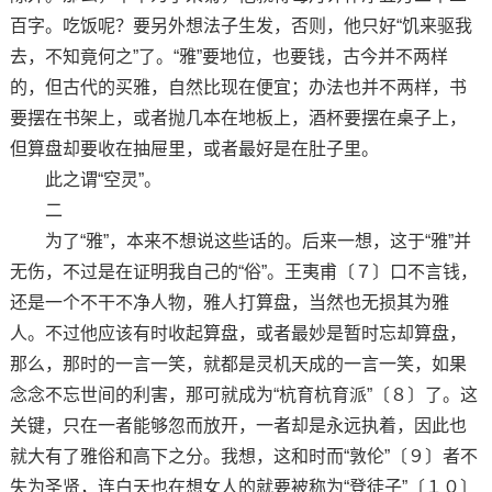
百字。吃饭呢？要另外想法子生发，否则，他只好“饥来驱我
去，不知竟何之”了。“雅”要地位，也要钱，古今并不两样
的，但古代的买雅，自然比现在便宜；办法也并不两样，书
要摆在书架上，或者抛几本在地板上，酒杯要摆在桌子上，
但算盘却要收在抽屉里，或者最好是在肚子里。
此之谓“空灵”。
二
为了“雅”，本来不想说这些话的。后来一想，这于“雅”并
无伤，不过是在证明我自己的“俗”。王夷甫〔７〕口不言钱，
还是一个不干不净人物，雅人打算盘，当然也无损其为雅
人。不过他应该有时收起算盘，或者最妙是暂时忘却算盘，
那么，那时的一言一笑，就都是灵机天成的一言一笑，如果
念念不忘世间的利害，那可就成为“杭育杭育派”〔８〕了。这
关键，只在一者能够忽而放开，一者却是永远执着，因此也
就大有了雅俗和高下之分。我想，这和时而“敦伦”〔９〕者不
失为圣贤，连白天也在想女人的就要被称为“登徒子”〔１０〕