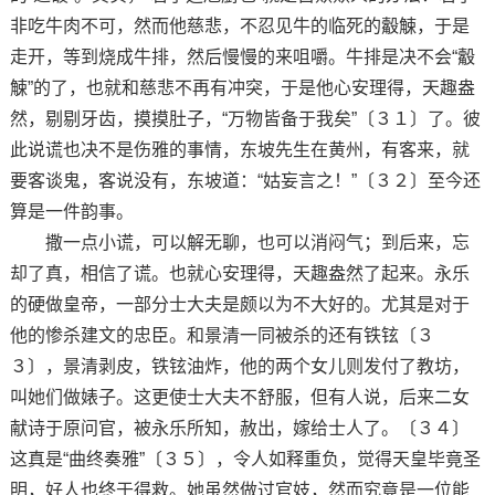
非吃牛肉不可，然而他慈悲，不忍见牛的临死的觳觫，于是
走开，等到烧成牛排，然后慢慢的来咀嚼。牛排是决不会“觳
觫”的了，也就和慈悲不再有冲突，于是他心安理得，天趣盎
然，剔剔牙齿，摸摸肚子，“万物皆备于我矣”〔３１〕了。彼
此说谎也决不是伤雅的事情，东坡先生在黄州，有客来，就
要客谈鬼，客说没有，东坡道：“姑妄言之！”〔３２〕至今还
算是一件韵事。
撒一点小谎，可以解无聊，也可以消闷气；到后来，忘
却了真，相信了谎。也就心安理得，天趣盎然了起来。永乐
的硬做皇帝，一部分士大夫是颇以为不大好的。尤其是对于
他的惨杀建文的忠臣。和景清一同被杀的还有铁铉〔３
３〕，景清剥皮，铁铉油炸，他的两个女儿则发付了教坊，
叫她们做婊子。这更使士大夫不舒服，但有人说，后来二女
献诗于原问官，被永乐所知，赦出，嫁给士人了。〔３４〕
这真是“曲终奏雅”〔３５〕，令人如释重负，觉得天皇毕竟圣
明，好人也终于得救。她虽然做过官妓，然而究竟是一位能