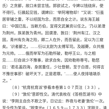
氏）之贪鄙，故口未尝言钱。郭欲试之，令婢以钱绕床，使
不得行。衍晨起见钱，谓婢曰：‘举阿堵物却！’”又说：“衍虽
居宰辅之重，不以经国为念，而思自全之计。说东海王越
曰：‘中国已乱，当赖方伯，宜得文武兼资以任之。’乃以弟澄
为荆州，族弟敦为青州。因谓澄、敦曰：‘荆州有江、汉之
固，青州有负海之险，卿二人在外，而吾留此，足以为三窟
矣。’识者鄙之。……衍以太尉为太傅军司。及越薨，众共推
为元帅。……俄而举军为石勒所破，勒呼王公，与之相
见……衍自说少不豫事，欲求自免，因劝勒称尊号。勒怒
曰：‘君名盖四海，身居重任，少壮登朝，至于白首，何得言
不豫世事邪！破坏天下，正是君罪。’……使人夜排墙填杀
之。”
〔８〕“杭育杭育派”参看本卷第１０７页注〔３３〕。
〔９〕“敦伦”意即性交。清代袁枚在《答杨笠湖书》中
说：“李刚主自负不欺之学，日记云：昨夜与老妻‘敦伦’一次。
至今传为笑谈。”按李光e（１６５９—１７３３）字刚主，清