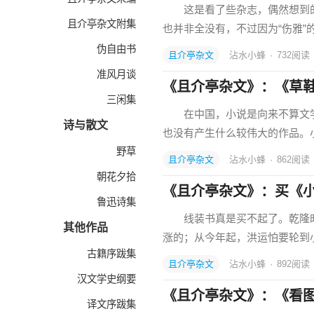
这是看了些杂志，偶然想到的—
且介亭杂文附集
也并非全没有，不过因为“伤雅”
伪自由书
且介亭杂文
沾水小蜂
·
732
阅读
准风月谈
《且介亭杂文》：《草
三闲集
在中国，小说是向来不算文学
诗与散文
也没有产生什么较伟大的作品。
野草
且介亭杂文
沾水小蜂
·
862
阅读
朝花夕拾
《且介亭杂文》：买《
鲁迅诗集
线装书真是买不起了。乾隆时
其他作品
涨的；从今年起，洪运怕要轮到
古籍序跋集
且介亭杂文
沾水小蜂
·
892
阅读
汉文学史纲要
《且介亭杂文》：《看
译文序跋集