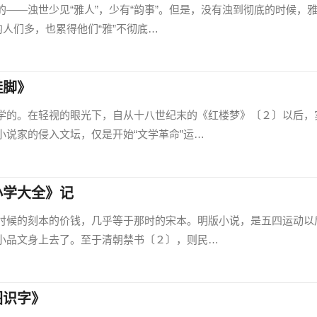
—浊世少见“雅人”，少有“韵事”。但是，没有浊到彻底的时候，
的人们多，也累得他们“雅”不彻底…
鞋脚》
的。在轻视的眼光下，自从十八世纪末的《红楼梦》〔２〕以后，
小说家的侵入文坛，仅是开始“文学革命”运…
小学大全》记
候的刻本的价钱，几乎等于那时的宋本。明版小说，是五四运动以
小品文身上去了。至于清朝禁书〔２〕，则民…
图识字》