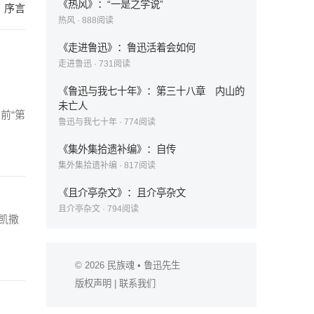
《热风》：“一是之学说”
：序言
热风
·
888
阅读
《走进鲁迅》：鲁迅活着会如何
走进鲁迅
·
731
阅读
《鲁迅与我七十年》：第三十八章 内山的
未亡人
前“第
鲁迅与我七十年
·
774
阅读
《集外集拾遗补编》：自传
集外集拾遗补编
·
817
阅读
《且介亭杂文》：且介亭杂文
且介亭杂文
·
794
阅读
凯撒
© 2026
民族魂
• 鲁迅先生
版权声明
|
联系我们