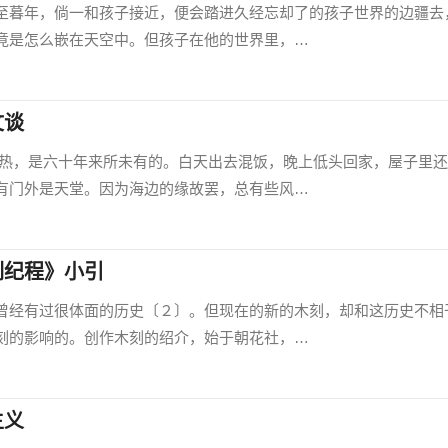
暮年，倘一和孩子接近，便会踏进久经忘却了的孩子世界的边疆去
竟是怎么嵌在天空中。但孩子在他的世界里，…
文谈
是六十年来所未有的。白天出去混饭，晚上低头回家，屋子里还
有门外是天堂。因为海边的缘故罢，总有些风…
刻纪程》小引
经有过很体面的历史〔２〕。但现在的新的木刻，却和这历史不相
刻的影响的。创作木刻的绍介，始于朝花社，…
主义