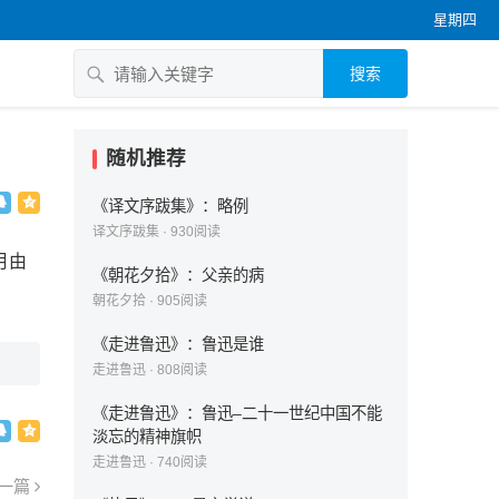
星期四
搜索
随机推荐
《译文序跋集》：略例
译文序跋集
·
930
阅读
月由
《朝花夕拾》：父亲的病
朝花夕拾
·
905
阅读
《走进鲁迅》：鲁迅是谁
走进鲁迅
·
808
阅读
《走进鲁迅》：鲁迅–二十一世纪中国不能
淡忘的精神旗帜
走进鲁迅
·
740
阅读
一篇