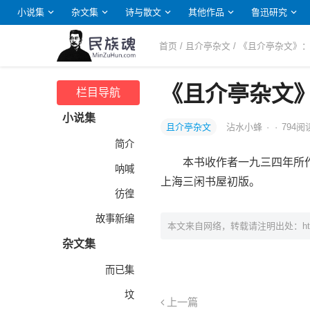
小说集
杂文集
诗与散文
其他作品
鲁迅研究
首页
/
且介亭杂文
/ 《且介亭杂文》
《且介亭杂文
栏目导航
小说集
且介亭杂文
沾水小蜂
·
·
794
阅
简介
本书收作者一九三四年所作
呐喊
上海三闲书屋初版。
彷徨
故事新编
本文来自网络，转载请注明出处：
h
杂文集
而已集
坟
上一篇