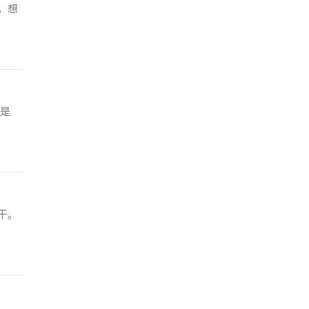
，想
是
干。