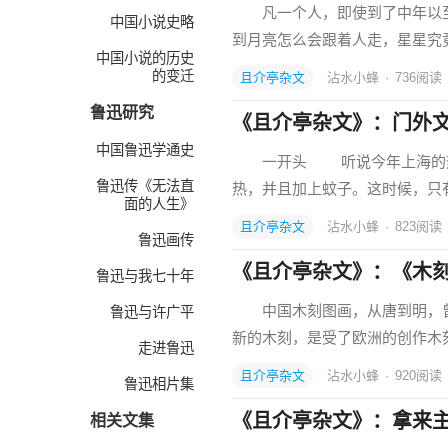
凡一个人，即使到了中年以至
中国小说史略
到月亮怎么会跟着人走，星星究
中国小说的历史
的变迁
且介亭杂文
沾水小蜂
·
736
阅读
鲁迅研究
《且介亭杂文》：门外
中国鲁迅学通史
一开头 听说今年上海的热，
鲁迅传《无法直
热，并且加上蚊子。这时候，只
面的人生》
且介亭杂文
沾水小蜂
·
823
阅读
鲁迅画传
《且介亭杂文》：《木
鲁迅与我七十年
中国木刻图画，从唐到明，曾
鲁迅与许广平
新的木刻，是受了欧洲的创作木
走进鲁迅
且介亭杂文
沾水小蜂
·
920
阅读
鲁迅相片集
《且介亭杂文》：拿来
相关文集