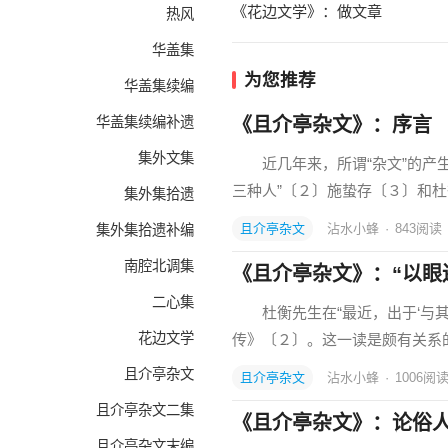
《花边文学》：做文章
热风
华盖集
为您推荐
华盖集续编
华盖集续编补遗
《且介亭杂文》：序言
集外文集
近几年来，所谓“杂文”的产生
三种人”〔２〕施蛰存〔３〕和
集外集拾遗
且介亭杂文
沾水小蜂
·
843
阅读
集外集拾遗补编
南腔北调集
《且介亭杂文》：“以眼
二心集
杜衡先生在“最近，出于‘与其
花边文学
传》〔２〕。这一读是颇有关系
且介亭杂文
且介亭杂文
沾水小蜂
·
1006
阅
且介亭杂文二集
《且介亭杂文》：论俗
且介亭杂文末编