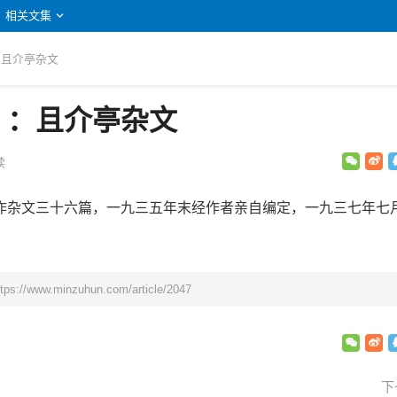
相关文集
：且介亭杂文
》：且介亭杂文
读
杂文三十六篇，一九三五年末经作者亲自编定，一九三七年七
ttps://www.minzuhun.com/article/2047
下