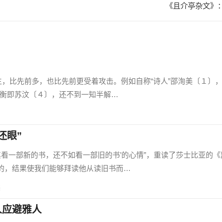
《且介亭杂文》
，比先前多，也比先前更受着攻击。例如自称“诗人”邵洵美〔１〕，
杜衡即苏汶〔４〕，还不到一知半解…
还眼”
看一部新的书，还不如看一部旧的书’的心情”，重读了莎士比亚的《
的，结果使我们能够拜读他从读旧书而…
读
人应避雅人