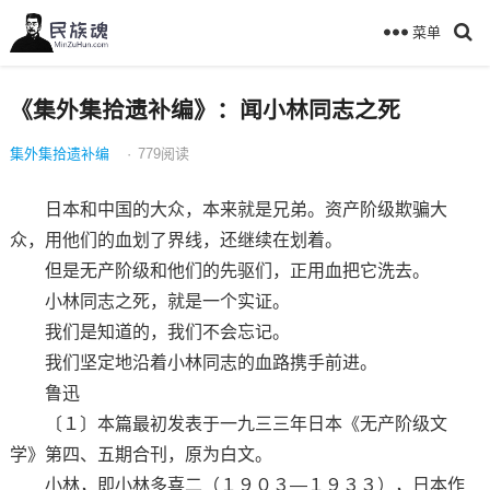
菜单
《集外集拾遗补编》：闻小林同志之死
集外集拾遗补编
·
779
阅读
日本和中国的大众，本来就是兄弟。资产阶级欺骗大
众，用他们的血划了界线，还继续在划着。
但是无产阶级和他们的先驱们，正用血把它洗去。
小林同志之死，就是一个实证。
我们是知道的，我们不会忘记。
我们坚定地沿着小林同志的血路携手前进。
鲁迅
〔１〕本篇最初发表于一九三三年日本《无产阶级文
学》第四、五期合刊，原为白文。
小林，即小林多喜二（１９０３—１９３３），日本作