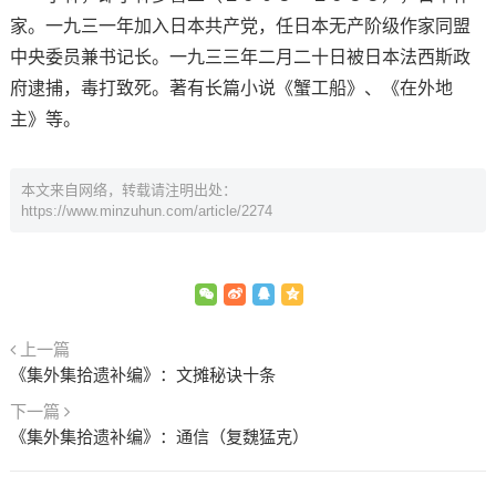
家。一九三一年加入日本共产党，任日本无产阶级作家同盟
中央委员兼书记长。一九三三年二月二十日被日本法西斯政
府逮捕，毒打致死。著有长篇小说《蟹工船》、《在外地
主》等。
本文来自网络，转载请注明出处：
https://www.minzuhun.com/article/2274
上一篇
《集外集拾遗补编》：文摊秘诀十条
下一篇
《集外集拾遗补编》：通信（复魏猛克）