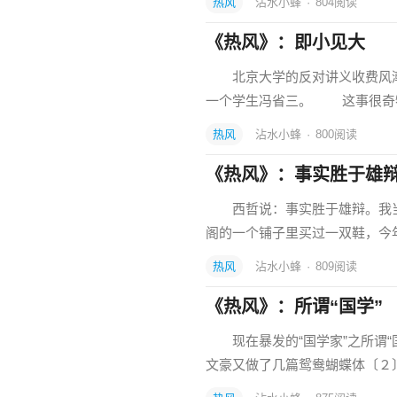
热风
沾水小蜂
·
804
阅读
《热风》：即小见大
北京大学的反对讲义收费风潮
一个学生冯省三。 这事很奇
热风
沾水小蜂
·
800
阅读
《热风》：事实胜于雄
西哲说：事实胜于雄辩。我当
阁的一个铺子里买过一双鞋，今
热风
沾水小蜂
·
809
阅读
《热风》：所谓“国学”
现在暴发的“国学家”之所谓“
文豪又做了几篇鸳鸯蝴蝶体〔