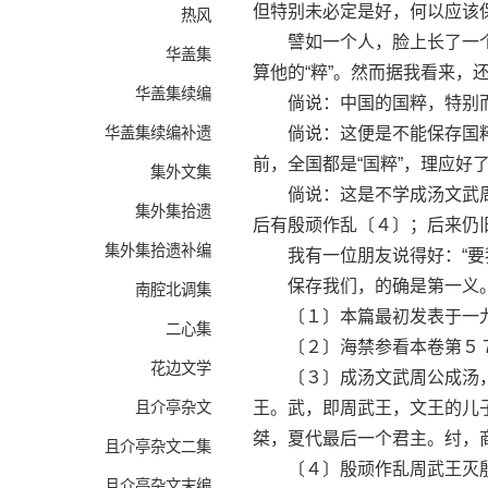
但特别未必定是好，何以应该
热风
譬如一个人，脸上长了一个
华盖集
算他的“粹”。然而据我看来，
华盖集续编
倘说：中国的国粹，特别而
华盖集续编补遗
倘说：这便是不能保存国粹
前，全国都是“国粹”，理应
集外文集
倘说：这是不学成汤文武周
集外集拾遗
后有殷顽作乱〔４〕；后来仍
集外集拾遗补编
我有一位朋友说得好：“要我
保存我们，的确是第一义。
南腔北调集
〔１〕本篇最初发表于一九
二心集
〔２〕海禁参看本卷第５７
花边文学
〔３〕成汤文武周公成汤，
且介亭杂文
王。武，即周武王，文王的儿
桀，夏代最后一个君主。纣，
且介亭杂文二集
〔４〕殷顽作乱周武王灭殷
且介亭杂文末编