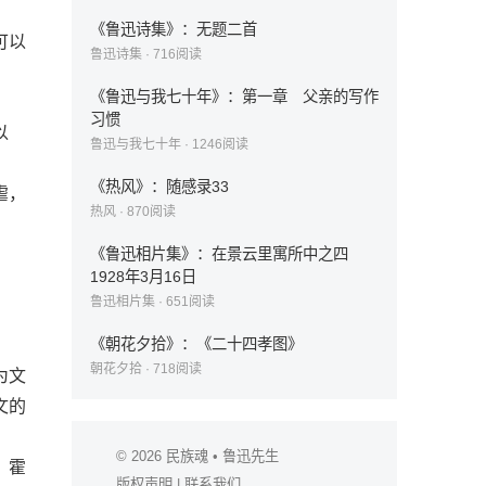
《鲁迅诗集》：无题二首
可以
鲁迅诗集
·
716
阅读
《鲁迅与我七十年》：第一章 父亲的写作
习惯
以
鲁迅与我七十年
·
1246
阅读
《热风》：随感录33
虐，
热风
·
870
阅读
《鲁迅相片集》：在景云里寓所中之四
1928年3月16日
鲁迅相片集
·
651
阅读
《朝花夕拾》：《二十四孝图》
朝花夕拾
·
718
阅读
为文
文的
© 2026
民族魂
• 鲁迅先生
、霍
版权声明
|
联系我们