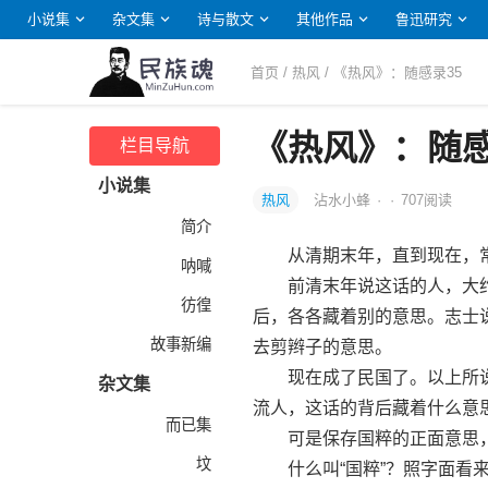
小说集
杂文集
诗与散文
其他作品
鲁迅研究
首页
/
热风
/ 《热风》：随感录35
《热风》：随感
栏目导航
小说集
热风
沾水小蜂
·
·
707
阅读
简介
从清期末年，直到现在，常常
呐喊
前清末年说这话的人，大约
彷徨
后，各各藏着别的意思。志士
故事新编
去剪辫子的意思。
现在成了民国了。以上所说
杂文集
流人，这话的背后藏着什么意
而已集
可是保存国粹的正面意思，
坟
什么叫“国粹”？照字面看来