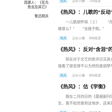
热风
沾水小蜂
·
704
阅读
周建人：《花鸟
鱼虫及其它》
《热风》：儿歌的“反动
鲁迅相关
一儿歌胡怀琛〔２〕 “月亮
做甚么？” “当镜子照。” 
热风
沾水小蜂
·
988
阅读
《热风》：反对“含泪”
现在对于文艺的批评日见其多
我看了很觉得不以为然的是胡梦
热风
沾水小蜂
·
868
阅读
《热风》：估《学衡》
我在二月四日的《晨报副刊》
生，竟不知世故到这地步，还来