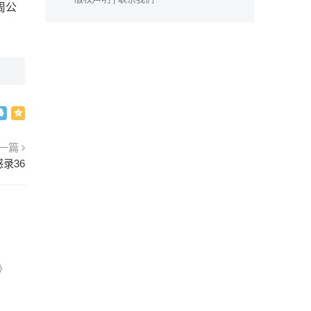
周公
一篇
录36
》