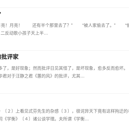
”
！月亮！ 还有半个那里去了？” “被人家偷去了。” “
二反动歌小孩子天上半…
的批评家
了，是好现象；然而批评日见其怪了，是坏现象，愈多反而愈
华君对于汪静之君《蕙的风》的批评，尤其…
〔２〕上看见式芬先生的杂感〔３〕，很诧异天下竟有这样拘迂的
同《学衡》〔４〕诸公谈学理。夫所谓《学衡…