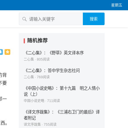
星期五
搜索
随机推荐
《二心集》：《野草》英文译本序
二心集
·
805
阅读
《二心集》：答中学生杂志社问
的背
二心集
·
769
阅读
不要
《中国小说史略》：第十九篇 明之人情小
说（上）
那一
中国小说史略
·
711
阅读
《译文序跋集》：《三浦右卫门的最后》译
者附记
东西。
译文序跋集
·
755
阅读