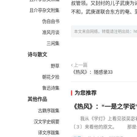
叔管领。又封纣的儿子武庚为
且介亭杂文附集
不和，武庚遂联合东方的奄、
伪自由书
本文来自网络，转载请注明出处：
h
准风月谈
三闲集
诗与散文
上一篇
野草
《热风》：随感录33
朝花夕拾
鲁迅诗集
为您推荐
其他作品
《热风》：“一是之学说
古籍序跋集
我从《学灯》上看见驳吴宓君
汉文学史纲要
〔３〕来看他的原文。 那是
译文序跋集