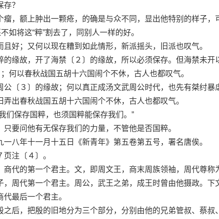
保存？
瘤，额上肿出一颗疮，的确是与众不同，显出他特别的样子，
还不如将这“粹”割去了，同别人一样的好。
且好；又何以现在糟到如此情形，新派摇头，旧派也叹气。
的缘故，开了海禁〔２〕的缘故，所以必须保存。但海禁未开
好了；何以春秋战国五胡十六国闹个不休，古人也都叹气。
公〔３〕的缘故；何以真正成汤文武周公时代，也先有桀纣暴
旧弄出春秋战国五胡十六国闹个不休，古人也都叹气。
们保存国粹，也须国粹能保存我们。”
只要问他有无保存我们的力量，不管他是否国粹。
一八年十一月十五日《新青年》第五卷第五号，署名唐俟。
页注〔４〕。
商代的第一个君主。文，即周文王，商末周族领袖，周代尊称
子，周代第一个君主。周公，武王之弟，成王时曾由他摄政。下
商代最后一个君主。
之后，把殷的旧地分为三个部分，分别由他的兄弟管叔、蔡叔