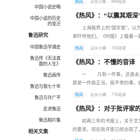
热风
沾水小蜂
·
889
阅读
中国小说史略
《热风》：“以震其艰深
中国小说的历史
的变迁
上海租界上的“国学家”，以为
鲁迅研究
来吓呼他们。《时报》上载着一篇
中国鲁迅学通史
热风
沾水小蜂
·
765
阅读
鲁迅传《无法直
《热风》：不懂的音译
面的人生》
一 凡有一件事，总是永远
鲁迅画传
原是一件极正当，极平常的事，
鲁迅与我七十年
热风
沾水小蜂
·
776
阅读
鲁迅与许广平
《热风》：对于批评家
走进鲁迅
鲁迅相片集
前两三年的书报上，关于文艺
的要求，现在批评家已经出现
相关文集