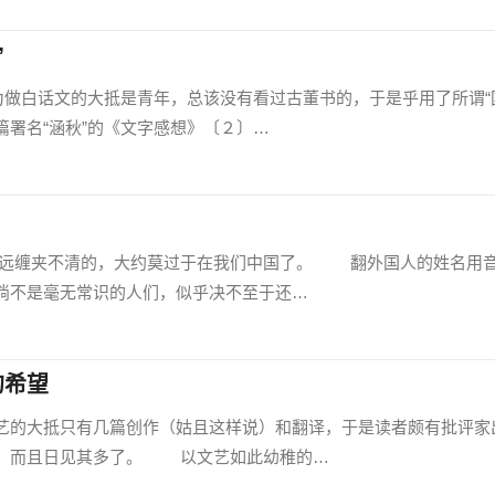
”
做白话文的大抵是青年，总该没有看过古董书的，于是乎用了所谓“
署名“涵秋”的《文字感想》〔２〕…
缠夹不清的，大约莫过于在我们中国了。 翻外国人的姓名用
倘不是毫无常识的人们，似乎决不至于还…
的希望
的大抵只有几篇创作（姑且这样说）和翻译，于是读者颇有批评家
了，而且日见其多了。 以文艺如此幼稚的…