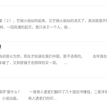
〔２〕，芒硝火焰似的起来，又芒硝火焰似的消灭了，其间就是开
特，一回风潮的起灭，竟只关于一个人。倘…
辩
初很以为然，现在才知道在我们中国，是不适用的。 去年我在
年破了，又到原铺子去照样的买一双。 …
国学”是什么？ 一是商人遗老们翻印了几十部旧书赚钱，二是洋
２〕小说出版。 商人遗老们的印…