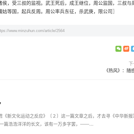
诸侯，受三叔的监视。武王死后，成王继位，周公监国，三叔与
蒲姑等国，起兵反周。周公率兵东征，杀武庚，限公司〗
ttps://www.minzuhun.com/article/2564
下
《热风》：随感
”
《新文化运动之反应》〔２〕这一篇文章之后，才去寻《中华新报
一篇浩浩洋洋的长文，该有一万多字罢，——…