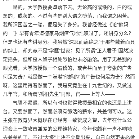
是的，大学教授要堕落下去。无论高的或矮的，白的或
黑的，或灰的。不过有些是别人谓之堕落，而我谓之困苦。
我所谓困苦之一端，便是失了身分。我曾经做过《论“他妈
的！”》早有青年道德家乌烟瘴气地浩叹过了，还讲身分么？
但是也还有些讲身分。我虽然“深恶而痛绝之”于那些戴着面具
的绅士，却究竟不是“学匪”世家；见了所谓“正人君子”固然决
定摇头，但和歪人奴子相处恐怕也未必融洽。用了无差别的
眼光看，大学教授做一个滑稽的，或者甚而至于夸张的广告
何足为奇？就是做一个满嘴“他妈的”的广告也何足为奇？然而
呀，这里用得着然而了，我是究竟生在十九世纪的，又做过
几年官，和所谓“孤桐先生”同部，官——上等人——
气骤不易退，所以有时也觉得教授最相宜的也还是上讲
台。又要然而了，然而必须有够活的薪水，兼差倒可以。这
主张在教育界大概现在已经有一致赞成之望，去年在什么公
理会上一致攻击兼差的公理维持家，今年也颇有一声不响地
去兼差的了，不过“大报”上决不会登出来，自己自然更未必做