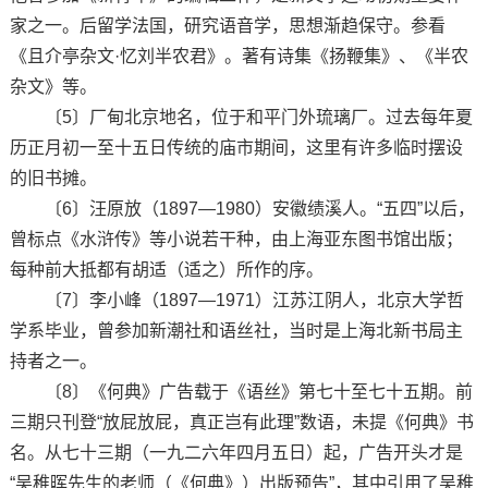
家之一。后留学法国，研究语音学，思想渐趋保守。参看
《且介亭杂文·忆刘半农君》。著有诗集《扬鞭集》、《半农
杂文》等。
〔5〕厂甸北京地名，位于和平门外琉璃厂。过去每年夏
历正月初一至十五日传统的庙市期间，这里有许多临时摆设
的旧书摊。
〔6〕汪原放（1897—1980）安徽绩溪人。“五四”以后，
曾标点《水浒传》等小说若干种，由上海亚东图书馆出版；
每种前大抵都有胡适（适之）所作的序。
〔7〕李小峰（1897—1971）江苏江阴人，北京大学哲
学系毕业，曾参加新潮社和语丝社，当时是上海北新书局主
持者之一。
〔8〕《何典》广告载于《语丝》第七十至七十五期。前
三期只刊登“放屁放屁，真正岂有此理”数语，未提《何典》书
名。从七十三期（一九二六年四月五日）起，广告开头才是
“吴稚晖先生的老师（《何典》）出版预告”，其中引用了吴稚