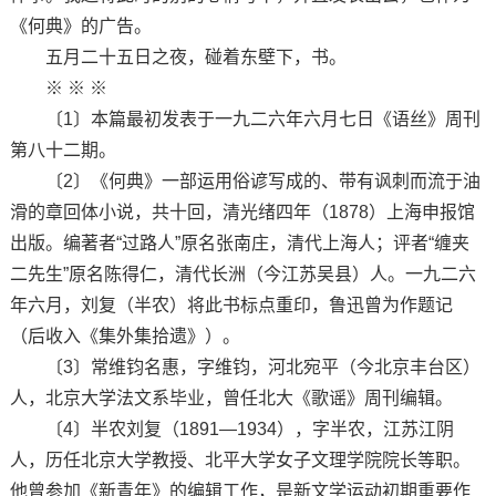
《何典》的广告。
五月二十五日之夜，碰着东壁下，书。
※ ※ ※
〔1〕本篇最初发表于一九二六年六月七日《语丝》周刊
第八十二期。
〔2〕《何典》一部运用俗谚写成的、带有讽刺而流于油
滑的章回体小说，共十回，清光绪四年（1878）上海申报馆
出版。编著者“过路人”原名张南庄，清代上海人；评者“缠夹
二先生”原名陈得仁，清代长洲（今江苏吴县）人。一九二六
年六月，刘复（半农）将此书标点重印，鲁迅曾为作题记
（后收入《集外集拾遗》）。
〔3〕常维钧名惠，字维钧，河北宛平（今北京丰台区）
人，北京大学法文系毕业，曾任北大《歌谣》周刊编辑。
〔4〕半农刘复（1891—1934），字半农，江苏江阴
人，历任北京大学教授、北平大学女子文理学院院长等职。
他曾参加《新青年》的编辑工作，是新文学运动初期重要作