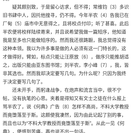
疑其颇别致，于是留心访求，但不得；常维钧〔3〕多识
旧书肆中人，因托他搜寻，仍不得。今年半农〔4〕告我已在
厂甸〔5〕庙市中无意得之，且将校点付印；听了甚喜。此后
半农便将校样陆续寄来，并且说希望我做一篇短序，他知道
我是至多也只能做短序的。然而我还很踌蹰，我总觉得没有
这种本领。我以为许多事是做的人必须有这一门特长的，这
才做得好。臂如，标点只能让汪原放〔6〕，做序只能推胡适
之，出版只能由亚东图书馆；刘半农，李小峰〔7〕，我，皆
非其选也。然而我却决定要写几句。为什么呢？只因为我终
于决定要写几句了。
还未开手，而躬逢战争，在炮声和流言当中，很不宁
帖，没有执笔的心思。夹着是得知又有文士之徒在什么报上
骂半农了，说《何典》广告〔8〕怎样不高尚，不料大学教授
而竟堕落至于斯。这颇使我凄然，因为由此记起了别的事，
而且也以为“不料大学教授而竟堕落至于斯”。从此一见《何
典》，便感到苦痛，再也说不出一句话。