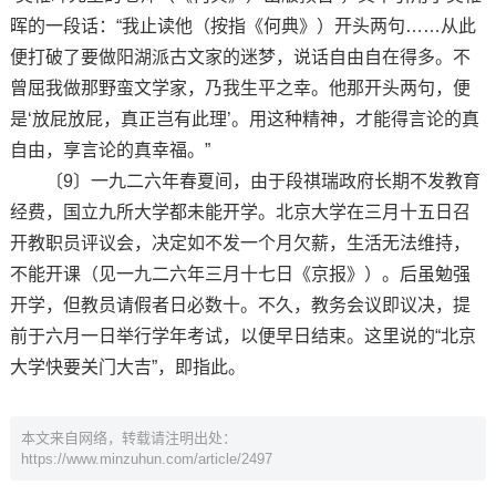
晖的一段话：“我止读他（按指《何典》）开头两句……从此
便打破了要做阳湖派古文家的迷梦，说话自由自在得多。不
曾屈我做那野蛮文学家，乃我生平之幸。他那开头两句，便
是‘放屁放屁，真正岂有此理’。用这种精神，才能得言论的真
自由，享言论的真幸福。”
〔9〕一九二六年春夏间，由于段祺瑞政府长期不发教育
经费，国立九所大学都未能开学。北京大学在三月十五日召
开教职员评议会，决定如不发一个月欠薪，生活无法维持，
不能开课（见一九二六年三月十七日《京报》）。后虽勉强
开学，但教员请假者日必数十。不久，教务会议即议决，提
前于六月一日举行学年考试，以便早日结束。这里说的“北京
大学快要关门大吉”，即指此。
本文来自网络，转载请注明出处：
https://www.minzuhun.com/article/2497