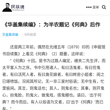
菜单
《华盖集续编》：为半农题记《何典》后作
华盖集续编
·
645
阅读
还是两三年前，偶然在光绪五年（1879）印的《申报馆
书目续集》上看见《何典》〔2〕题要，这样说：
“《何典》十回。是书为过路人编定，缠夹二先生评，而
太平客人为之序。书中引用诸人，有曰活鬼者，有曰穷鬼
者，有曰活死人者，有曰臭花娘者，有曰畔房小姐者：阅之
已堪喷饭。况阅其所记，无一非三家村俗语；无中生有，忙
里偷闲。其言，则鬼话也；其人，则鬼名也；其事，则开鬼
心，扮鬼脸，钓鬼火，做鬼戏，搭鬼棚也。语曰，‘出于何
典’？而今而后，有人以俗语为文者，曰‘出于《何典》’而已
矣。”