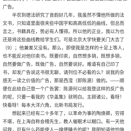
广告。
半农到德法研究了音韵好几年，我虽然不懂他所做的法
文书，只知道里面很夹些中国字和高高低低的曲线，但总而
言之，书籍具在，势必有人懂得。所以他的正业，我以为也
还是将这些曲线教给学生们。可是北京大学快要关门大吉了
〔9〕；他兼差又没有。那么，即使我是怎样的十足上等人，
也不能反对他印卖书。既要印卖，自然想多销，既想多销，
自然要做广告，既做广告，自然要说好。难道有自己印了
书，却发广告说这书很无聊，请列位不必看的么？说我的杂
感无一读之价值的广告，那是西滢（即陈源）做的。——顺
便在此给自己登一个广告罢：陈源何以给我登这样的反广告
的呢，只要一看我的《华盖集》就明白。主顾诸公，看呀！
快看呀！每本大洋六角，北新书局发行。
想起来已经有二十多年了，以革命为事的陶焕卿，穷得
不堪，在上海自称会稽先生，教人催眠术以糊口。有一天他
问我，可有什么药能使人一嗅便睡去的呢？我明知道他怕施