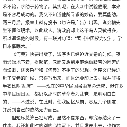
术不验，求助于药物了。其实呢，在大众中试验催眠，本来
是不容易成功的。我又不知道他所寻求的妙药，爱莫能助。
两三月后，报章上就有投书（也许是广告）出现，说会稽先
生不懂催眠术，以此欺人。清政府却比这干鸟人灵敏得多，
所以通缉他的时候，有一联对句道：“著《中国权力史》，学
日本催眠术。”
《何典》快要出版了，短序也已经迫近交卷的时候。夜
雨潇潇地下着，提起笔，忽而又想到用麻绳做腰带的困苦的
陶焕卿，还夹杂些和《何典》不相干的思想。但序文已经迫
近了交卷的时候，只得写出来，而且还要印上去。我并非将
半农比附“乱党”，——现在的中华民国虽由革命造成，但许多
中华民国国民，都仍以那时的革命者为乱党，是明明白白
的，——不过说，在此时，使我回忆从前，念及几个朋友，
并感到自己的依然无力而已。
但短序总算已经写成，虽然不像东西，却究竟结束了一
件事。我还将此时的别的心情写下，并且发表出去，也作为