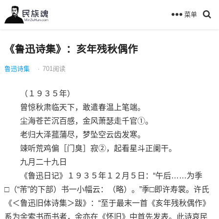
菜单
《鲁迅诗集》：亥年残秋偶作
鲁迅诗集
·
701
阅读
（１９３５年）
曾惊秋肃临天下，敢遣春温上笔端。
尘海苍芒沉百感，金风萧瑟走千官①。
老归大泽菰蒲尽，梦坠空云齿发寒。
竦听荒鸡偏［门臭］寂②，起看星斗正阑干。
九月二十九日
《鲁迅日记》１９３５年１２月５日：“午后……为季
□（“芾”的下部）书一小幅云：（略）。”季□即许寿裳。许氏
《＜鲁迅旧体诗集＞跋》：“至于最末一首《亥年残秋偶作》
系为余索书而书者，余亦在《怀旧》中首先发表。此诗哀民