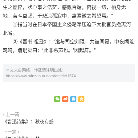
生之憔悴，状心事之浩茫，感慨百端，俯视一切，栖身无
地，苦斗益坚，于悲凉孤寂中，寓熹微之希望焉。”
①指当时在日本帝国主义侵略军压迫下大批官员撤离河
北省。
②《晋书·祖逊》：“逖与司空刘琨，共被同寝，中夜闻荒
鸡鸣，蹴琨觉曰：‘此非恶声也。’因起舞。”
本文来自网络，转载请注明出处：
https://www.minzuhun.com/article/1674
上一篇
《鲁迅诗集》：秋夜有感
下一篇