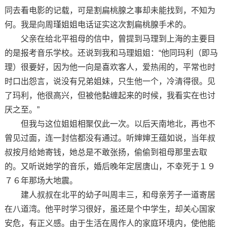
同去看电影的记载，可是割扁桃腺之事却未能找到，不知为
何。我是向周瑾姐姐电话证实这次割扁桃腺手术的。
父亲在给北平祖母的信中，曾提到马理到上海的主要目
的是报考音乐学校。还说到我和马理姐姐：“他同玛利（即马
理）很要好，因为他一向是喜欢客人，爱热闹的，平常也时
时口出怨言，说没有兄弟姐妹，只生他一个，冷清得很。见
了玛利，他很高兴，但被他黏缠起来的时候，我看实在也讨
厌之至。”
但我与这位姐姐相聚仅此一次。以后天南地北，再也不
曾见过面，连一封信都没有通过。听婶婶王蕴如说，当年叔
叔按月给她寄钱，她总是不敢张扬，偷偷到祖母那里去取
的。又听说她学的音乐，婚后晚年定居唐山，不幸死于１９
７６年那场大地震。
建人叔叔在北平的幼子叫周丰三，和母亲芳子一道寄居
在八道湾。他平时学习很好，虽还是个中学生，却关心国家
安危，有正义感。由于生活在周作人的家庭环境内，使他能