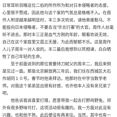
日常耳听目睹这位二伯的所作所为和对日本侵略者的态度，
心里很不赞成，因此他与这个家的气氛总是格格不入。在周
作人附逆越来越明显时，丰三多次劝说，请他悬崖勒马，不
能投向日本侵略者，不要去当“华北行署”的大官。周作人丝毫
听不进去。那时丰三正是血气方刚的年龄，眼看劝说无效，
自己在这个家庭里又孤立无援，为此而郁郁不乐。这是周作
人儿子周丰一对人说的。丰三最后竟想到以死相谏，白白牺
牲了自己年轻的生命。
至于前面说到的那位曾要持刀弑父的周丰二，我后来倒
是见过一面。那是北京解放两三年后，我们住在西城区大石
作胡同１０号。春节时他来拜访。他那时在中学当数学老
师。对我这个弟弟显出很有好感，也许他本人没有亲兄弟了
吧。
他告诉我说喜爱打猎，愿意带我一起去打野鸡野兔，郊
外有很多野味可打，这项活动很有趣的。我一方面对此没有
兴趣，也和他不熟，此后便没有再来往。当然，其中也有一