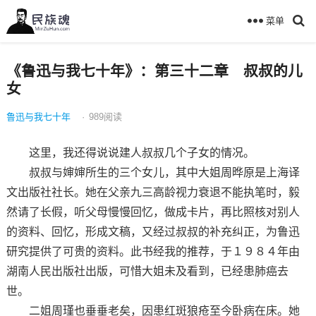
菜单
《鲁迅与我七十年》：第三十二章 叔叔的儿
女
鲁迅与我七十年
·
989
阅读
这里，我还得说说建人叔叔几个子女的情况。
叔叔与婶婶所生的三个女儿，其中大姐周晔原是上海译
文出版社社长。她在父亲九三高龄视力衰退不能执笔时，毅
然请了长假，听父母慢慢回忆，做成卡片，再比照核对别人
的资料、回忆，形成文稿，又经过叔叔的补充纠正，为鲁迅
研究提供了可贵的资料。此书经我的推荐，于１９８４年由
湖南人民出版社出版，可惜大姐未及看到，已经患肺癌去
世。
二姐周瑾也垂垂老矣，因患红斑狼疮至今卧病在床。她