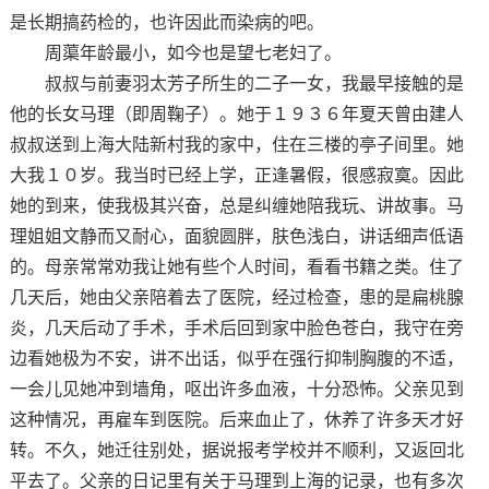
是长期搞药检的，也许因此而染病的吧。
周蕖年龄最小，如今也是望七老妇了。
叔叔与前妻羽太芳子所生的二子一女，我最早接触的是
他的长女马理（即周鞠子）。她于１９３６年夏天曾由建人
叔叔送到上海大陆新村我的家中，住在三楼的亭子间里。她
大我１０岁。我当时已经上学，正逢暑假，很感寂寞。因此
她的到来，使我极其兴奋，总是纠缠她陪我玩、讲故事。马
理姐姐文静而又耐心，面貌圆胖，肤色浅白，讲话细声低语
的。母亲常常劝我让她有些个人时间，看看书籍之类。住了
几天后，她由父亲陪着去了医院，经过检查，患的是扁桃腺
炎，几天后动了手术，手术后回到家中脸色苍白，我守在旁
边看她极为不安，讲不出话，似乎在强行抑制胸腹的不适，
一会儿见她冲到墙角，呕出许多血液，十分恐怖。父亲见到
这种情况，再雇车到医院。后来血止了，休养了许多天才好
转。不久，她迁往别处，据说报考学校并不顺利，又返回北
平去了。父亲的日记里有关于马理到上海的记录，也有多次