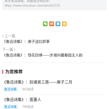
本文来自网络，转载请注明出处：
https://www.minzuhun.com/article/1715
上一篇
《鲁迅诗集》：庚子送灶即事
下一篇
《鲁迅诗集》：惜花四律——步湘州藏春园主人韵
为您推荐
《鲁迅诗集》：别诸弟三首——庚子二月
鲁迅诗集
942
阅读
《鲁迅诗集》：莲蓬人
鲁迅诗集
795
阅读