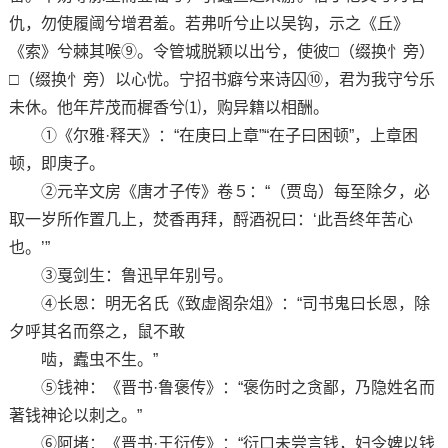
仇，勿使履阈兮增君羞。若弗听兮止以吴钩，示之《丘》
《索》兮棘其喉⑨。令管城脱颖以出兮，使彼□（缀换忄旁）
□（缀换忄旁）以心忧。宁招书癖兮来诗囚⑩，君为我守兮乐
未休。他年芹茂而樨香兮⑴，购异籍以相酬。
①《尔雅·释天》：“在庚曰上章”“在子曰困顿”，上章困
顿，即庚子。
②元辛文房《唐才子传》卷５：“（贾岛）每至除夕，必
取一岁所作置几上，焚香再拜，酹酒祝曰：‘此吾终年苦心
也。’”
③戛剑生：鲁迅早年别号。
④长恩：明无名氏《致虚阁杂俎》：“司书鬼曰长恩，除
夕呼其名而祭之，鼠不敢
啮，蠹虫不生。”
⑤钱神：《晋书·鲁褒传》：“褒伤时之贪鄙，乃隐姓名而
著钱神论以刺之。”
⑥阿堵：《晋书·王衍传》：“衍口未尝言钱，妇令婢以钱