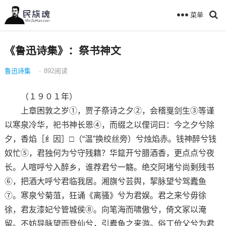
菜单
《鲁迅诗集》：祭书神文
鲁迅诗集
·
892
阅读
（１９０１年）
上章困敦之岁①，贾子祭诗之夕②，会稽戛剑生③等谨
以寒泉冷华，祀书神长恩④，而缀之以俚词曰：今之夕兮除
夕，香焰［纟因］□（“温”换绞丝旁）兮烛焰赤。钱神醉兮钱
奴忙⑤，君独何为兮守残籍？华筵开兮腊酒香，更点点兮夜
长。人喧呼兮入醉乡，谁荐君兮一觞。绝交阿堵兮尚剩残书
⑥，把酒大呼兮君临我居。湘旗兮芸舆，挈脉望兮驾蠹鱼
⑦。寒泉兮菊菹，狂诵《离骚》兮为君娱。君之来兮毋徐
徐，君友漆妃兮管城侯⑧。向笔海而啸傲兮，倚文冢以淹
留。不妨导脉望而登仙兮，引蠹鱼之来游。俗丁伧父兮为君