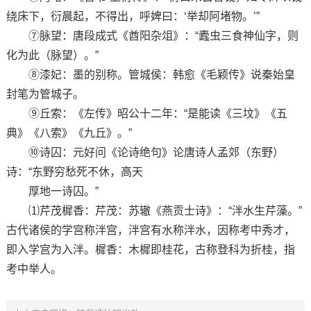
绕床下，衍晨起，不得出，呼婢曰：‘举却阿堵物。’”
⑦脉望：唐段成式《酋阳杂俎》：“蠹虫三食神仙字，则
化为此（脉望）。”
⑧漆妃：墨的别称。管城侯：韩愈《毛颖传》说秦始皇
封笔为管城子。
⑨丘索：《左传》昭公十二年：“是能读《三坟》《五
典》《八索》《九丘》。”
⑩诗囚：元好问《论诗绝句》论唐诗人孟郊（东野）
诗：“东野穷愁死不休，高天
厚地一诗囚。”
⑴芹茂樨香：芹茂：苏辙《燕贡士诗》：“泮水生芹藻。”
古代诸侯的学宫称泮宫，泮宫有水称泮水，因称考中秀才，
即入学宫为入泮。樨香：木樨即桂花，古称登科为折桂，指
考中举人。