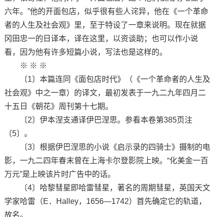
六年。”他的开面包店，似乎很有些人诧异，他在《一个革命
者的人生及社会观》里，至于特设了一章来说明。现在就据
冈田忠一的日译本，译在这里，以资谈助；也可以作小说
看，因为他有许多短篇小说，写法也是这样的。
※ ※ ※
〔1〕本篇连同《面包店时代》（《一个革命者的人生及
社会观》中之一章）的译文，最初发表于一九二九年四月二
十五日《朝花》周刊第十七期。
〔2〕伊本涅支通译伊巴涅思。参看本卷第385页注
〔5〕。
〔3〕根据伊巴涅思的小说《启示录的四骑士》摄制的电
影，一九二四年春末曾在上海卡尔登影院上映。“化美金一百
万元”是上映该片时广告中的话。
〔4〕哈黎彗星即哈雷彗星，著名的周期彗星，英国天文
学家哈雷（E．Halley，1656—1742）首先确定它的轨道，
故名。