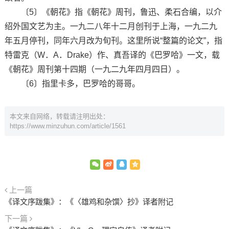
〔5〕《朝花》指《朝花》周刊，鲁迅、柔石合编，以介
绍外国文艺为主。一九二八年十二月创刊于上海，一九二九
年五月停刊，同年六月改为旬刊。这里所说“整篇的论文”，指
特雷克（W．A．Drake）作、真吾译的《巴罗哈》一文，载
《朝花》周刊第十四期（一九二九年四月四日）。
〔6〕指里卡多，巴罗哈的哥哥。
本文来自网络，转载请注明出处：
https://www.minzuhun.com/article/1561
上一篇
《译文序跋集》：《〈雄鸡和杂馔〉抄》译者附记
下一篇