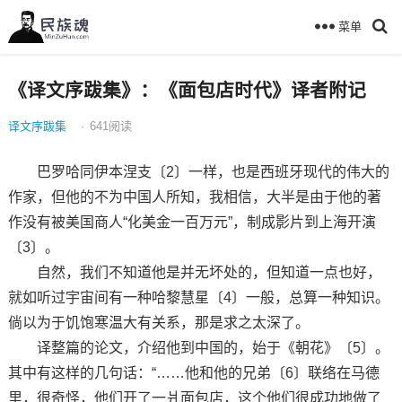
菜单
《译文序跋集》：《面包店时代》译者附记
译文序跋集
·
641
阅读
巴罗哈同伊本涅支〔2〕一样，也是西班牙现代的伟大的
作家，但他的不为中国人所知，我相信，大半是由于他的著
作没有被美国商人“化美金一百万元”，制成影片到上海开演
〔3〕。
自然，我们不知道他是并无坏处的，但知道一点也好，
就如听过宇宙间有一种哈黎慧星〔4〕一般，总算一种知识。
倘以为于饥饱寒温大有关系，那是求之太深了。
译整篇的论文，介绍他到中国的，始于《朝花》〔5〕。
其中有这样的几句话：“……他和他的兄弟〔6〕联络在马德
里，很奇怪，他们开了一爿面包店，这个他们很成功地做了