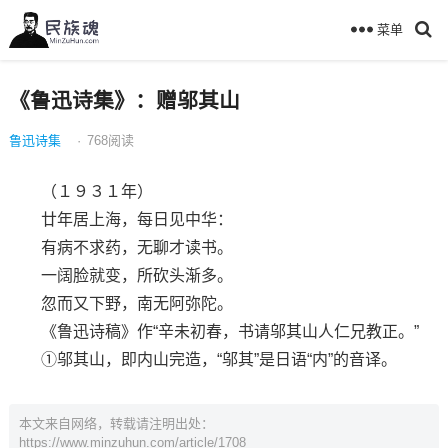
菜单
《鲁迅诗集》：赠邬其山
鲁迅诗集
·
768
阅读
（１９３１年）
廿年居上海，每日见中华：
有病不求药，无聊才读书。
一阔脸就变，所砍头渐多。
忽而又下野，南无阿弥陀。
《鲁迅诗稿》作“辛未初春，书请邬其山人仁兄教正。”
①邬其山，即内山完造，“邬其”是日语“内”的音译。
本文来自网络，转载请注明出处：
https://www.minzuhun.com/article/1708