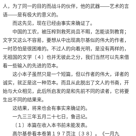
人，为了同一的目的而战斗的伙伴，他的武器——艺术的言
语——是有极大的意义的。
而这先见，现在已经由事实来确证了。
中国的工农，被压榨到救死尚且不暇，怎能谈到教育；
文字又这么不容易，要想从中出现高尔基似的伟大的作者，
一时恐怕是很困难的。不过人的向着光明，是没有两样的，
无祖国的文学〔４〕也并无彼此之分，我们当然可以先来借
看一些输入的先进的范本。
这小本子虽然只是一个短篇，但以作者的伟大，译者的
诚实，就正是这一种范本。而且从此脱出了文人的书斋，开
始与大众相见，此后所启发的是和先前不同的读者，它将要
生出不同的结果来。
这结果，将来也会有事实来确证的。
一九三三年五月二十七日，鲁迅记。
〔１〕本篇在收入本书前未能发表。
高尔基参看本卷第１９７页注〔３８〕。《一月九