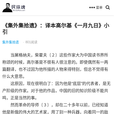
菜单
《集外集拾遗》：译本高尔基《一月九日》小
引
集外集拾遗
·
801
阅读
当屠格纳夫，柴霍夫〔２〕这些作家大为中国读书界所
称颂的时候，高尔基是不很有人很注意的。即使偶然有一两
篇翻译，也不过因为他所描的人物来得特别，但总不觉得有
什么大意思。
这原因，现在很明白了：因为他是“底层”的代表者，是无
产阶级的作家。对于他的作品，中国的旧的知识阶级不能共
鸣，正是当然的事。
然而革命的导师〔３〕，却在二十多年以前，已经知道
他是新俄的伟大的艺术家，用了别一种兵器，向着同一的敌