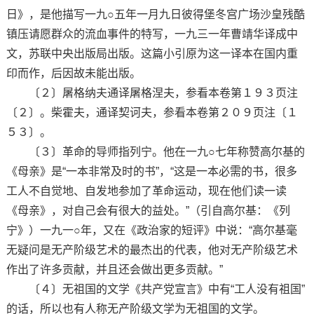
日》，是他描写一九○五年一月九日彼得堡冬宫广场沙皇残酷
镇压请愿群众的流血事件的特写，一九三一年曹靖华译成中
文，苏联中央出版局出版。这篇小引原为这一译本在国内重
印而作，后因故未能出版。
〔２〕屠格纳夫通译屠格涅夫，参看本卷第１９３页注
〔２〕。柴霍夫，通译契诃夫，参看本卷第２０９页注〔１
５３〕。
〔３〕革命的导师指列宁。他在一九○七年称赞高尔基的
《母亲》是“一本非常及时的书”，“这是一本必需的书，很多
工人不自觉地、自发地参加了革命运动，现在他们读一读
《母亲》，对自己会有很大的益处。”（引自高尔基：《列
宁》）一九一○年，又在《政治家的短评》中说：“高尔基毫
无疑问是无产阶级艺术的最杰出的代表，他对无产阶级艺术
作出了许多贡献，并且还会做出更多贡献。”
〔４〕无祖国的文学《共产党宣言》中有“工人没有祖国”
的话，所以也有人称无产阶级文学为无祖国的文学。