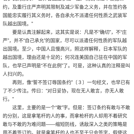
约，及重行庄严声明其限制及减少军备之义务，并在签约各
国能忠实履行其义务时，各自承允不派遣任何性质之武装军
队越出国境。”
要是认真注解起来，这其实是说：凡是不“确切”，不“庄
严”，并不“自己承允”的国家，尽可以派遣任何性质的军队越
出国境。至少，中国人且慢高兴，照这样解释，日本军队的
越出国境，理由还是十足的；何况连美国自己驻在中国的军
队，也早已声明是“不在此例”了。可是，这种认真的注释是叫
人扫兴的。
再则，像“誓不签订辱国条约”〔３〕一句经文，也早已有
了不少传注。传曰：“对日妥协，现在无人敢言，亦无人敢
行。”
这里，主要的是一个“敢”字。但是：签订条约有敢与不敢
的分别，这是拿笔杆的人的事，而拿枪杆的人却用不着研究
敢与不敢的为难问题——缩短防线，诱敌深入之类的策略是
用不着签订的。就是拿笔杆的人也不至于只会签字，假使这