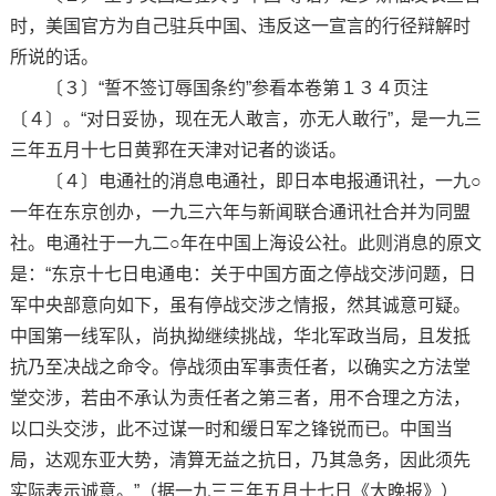
时，美国官方为自己驻兵中国、违反这一宣言的行径辩解时
所说的话。
〔３〕“誓不签订辱国条约”参看本卷第１３４页注
〔４〕。“对日妥协，现在无人敢言，亦无人敢行”，是一九三
三年五月十七日黄郛在天津对记者的谈话。
〔４〕电通社的消息电通社，即日本电报通讯社，一九○
一年在东京创办，一九三六年与新闻联合通讯社合并为同盟
社。电通社于一九二○年在中国上海设公社。此则消息的原文
是：“东京十七日电通电：关于中国方面之停战交涉问题，日
军中央部意向如下，虽有停战交涉之情报，然其诚意可疑。
中国第一线军队，尚执拗继续挑战，华北军政当局，且发抵
抗乃至决战之命令。停战须由军事责任者，以确实之方法堂
堂交涉，若由不承认为责任者之第三者，用不合理之方法，
以口头交涉，此不过谋一时和缓日军之锋锐而已。中国当
局，达观东亚大势，清算无益之抗日，乃其急务，因此须先
实际表示诚意。”（据一九三三年五月十七日《大晚报》）