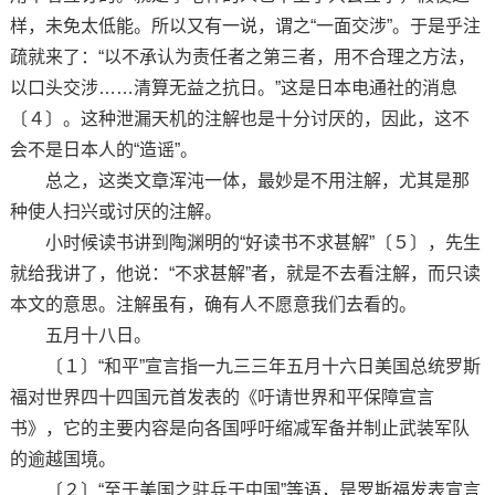
样，未免太低能。所以又有一说，谓之“一面交涉”。于是乎注
疏就来了：“以不承认为责任者之第三者，用不合理之方法，
以口头交涉……清算无益之抗日。”这是日本电通社的消息
〔４〕。这种泄漏天机的注解也是十分讨厌的，因此，这不
会不是日本人的“造谣”。
总之，这类文章浑沌一体，最妙是不用注解，尤其是那
种使人扫兴或讨厌的注解。
小时候读书讲到陶渊明的“好读书不求甚解”〔５〕，先生
就给我讲了，他说：“不求甚解”者，就是不去看注解，而只读
本文的意思。注解虽有，确有人不愿意我们去看的。
五月十八日。
〔１〕“和平”宣言指一九三三年五月十六日美国总统罗斯
福对世界四十四国元首发表的《吁请世界和平保障宣言
书》，它的主要内容是向各国呼吁缩减军备并制止武装军队
的逾越国境。
〔２〕“至于美国之驻兵于中国”等语，是罗斯福发表宣言