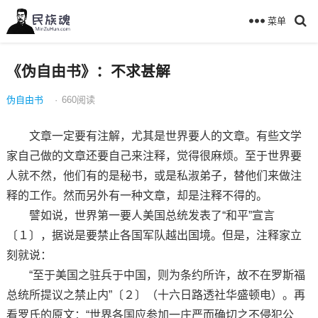
菜单
《伪自由书》：不求甚解
伪自由书
·
660
阅读
文章一定要有注解，尤其是世界要人的文章。有些文学
家自己做的文章还要自己来注释，觉得很麻烦。至于世界要
人就不然，他们有的是秘书，或是私淑弟子，替他们来做注
释的工作。然而另外有一种文章，却是注释不得的。
譬如说，世界第一要人美国总统发表了“和平”宣言
〔１〕，据说是要禁止各国军队越出国境。但是，注释家立
刻就说：
“至于美国之驻兵于中国，则为条约所许，故不在罗斯福
总统所提议之禁止内”〔２〕（十六日路透社华盛顿电）。再
看罗氏的原文：“世界各国应参加一庄严而确切之不侵犯公