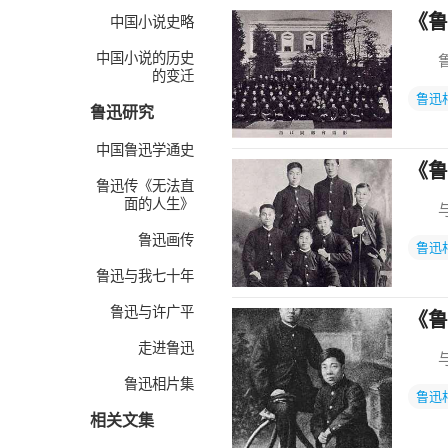
《鲁
中国小说史略
中国小说的历史
鲁迅
的变迁
鲁迅
鲁迅研究
中国鲁迅学通史
《鲁
鲁迅传《无法直
面的人生》
与东
鲁迅画传
鲁迅
鲁迅与我七十年
鲁迅与许广平
《鲁
走进鲁迅
与东
鲁迅相片集
鲁迅
相关文集