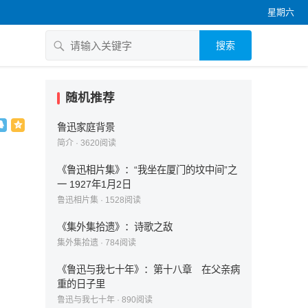
星期六
搜索
随机推荐
鲁迅家庭背景
简介
·
3620
阅读
《鲁迅相片集》：“我坐在厦门的坟中间”之
一 1927年1月2日
鲁迅相片集
·
1528
阅读
《集外集拾遗》：诗歌之敌
集外集拾遗
·
784
阅读
《鲁迅与我七十年》：第十八章 在父亲病
重的日子里
鲁迅与我七十年
·
890
阅读