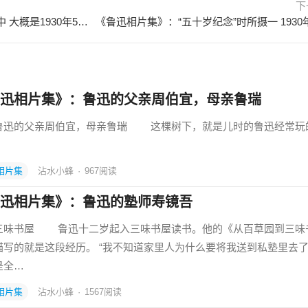
下
《鲁迅相片集》：在北川路寓所中 大概是1930年5月12日
迅相片集》：鲁迅的父亲周伯宜，母亲鲁瑞
的父亲周伯宜，母亲鲁瑞 这棵树下，就是儿时的鲁迅经常玩
相片集
沾水小蜂
·
967
阅读
迅相片集》：鲁迅的塾师寿镜吾
书屋 鲁迅十二岁起入三味书屋读书。他的《从百草园到三味
描写的就是这段经历。 “我不知道家里人为什么要将我送到私塾里去
是全…
相片集
沾水小蜂
·
1567
阅读