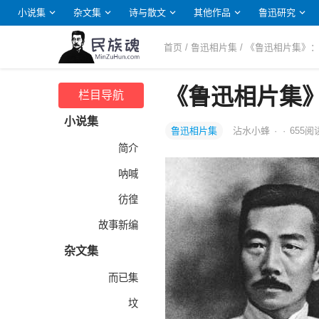
小说集
杂文集
诗与散文
其他作品
鲁迅研究
首页
/
鲁迅相片集
/ 《鲁迅相片集》：
《鲁迅相片集》
栏目导航
小说集
鲁迅相片集
沾水小蜂
·
·
655
阅
简介
呐喊
彷徨
故事新编
杂文集
而已集
坟