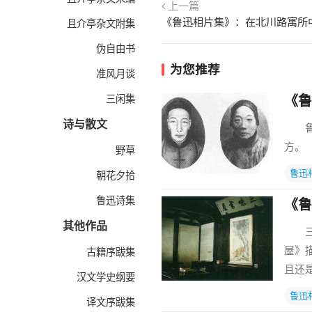
上一篇
且介亭杂文附集
伪自由书
为您推荐
准风月谈
三闲集
《鲁
诗与散文
鲁迅
方。
野草
鲁迅
朝花夕拾
鲁迅诗集
《鲁
其他作品
三味
屋》
古籍序跋集
且还
汉文学史纲要
鲁迅
译文序跋集