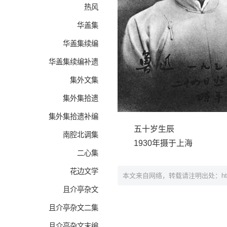
热风
华盖集
华盖集续编
华盖集续编补遗
集外文集
集外集拾遗
集外集拾遗补编
五十岁生辰
南腔北调集
1930年摄于上海
二心集
花边文学
本文来自网络，转载请注明出处：
h
且介亭杂文
且介亭杂文二集
且介亭杂文末编