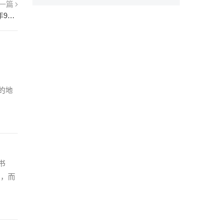
一篇
《鲁迅相片集》：“五十岁纪念”时所摄一 1930年9月17日
的地
书
了，而