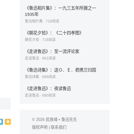
《鲁迅相片集》：一九三五年所摄之一
1935年
鲁迅相片集
·
718
阅读
《朝花夕拾》：《二十四孝图》
朝花夕拾
·
718
阅读
《走进鲁迅》：至一流评论家
走进鲁迅
·
661
阅读
《鲁迅诗集》：送Ｏ．Ｅ．君携兰归国
鲁迅诗集
·
689
阅读
《走进鲁迅》：夜读鲁迅
走进鲁迅
·
680
阅读
© 2026
民族魂
• 鲁迅先生
版权声明
|
联系我们