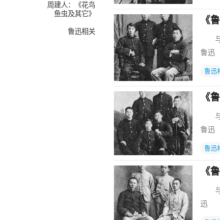
周建人：《花鸟
鱼虫及其它》
《鲁
鲁迅相关
与东
鲁迅
鲁迅
《鲁
与东
鲁迅
鲁迅
《鲁
与留
迅 