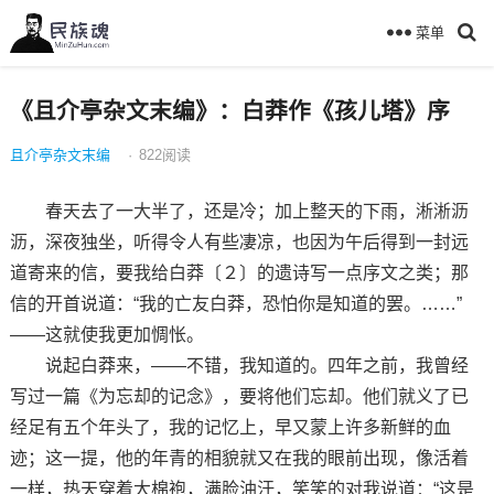
菜单
《且介亭杂文末编》：白莽作《孩儿塔》序
且介亭杂文末编
·
822
阅读
春天去了一大半了，还是冷；加上整天的下雨，淅淅沥
沥，深夜独坐，听得令人有些凄凉，也因为午后得到一封远
道寄来的信，要我给白莽〔２〕的遗诗写一点序文之类；那
信的开首说道：“我的亡友白莽，恐怕你是知道的罢。……”
——这就使我更加惆怅。
说起白莽来，——不错，我知道的。四年之前，我曾经
写过一篇《为忘却的记念》，要将他们忘却。他们就义了已
经足有五个年头了，我的记忆上，早又蒙上许多新鲜的血
迹；这一提，他的年青的相貌就又在我的眼前出现，像活着
一样，热天穿着大棉袍，满脸油汗，笑笑的对我说道：“这是