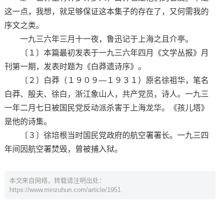
这一点，我想，就足够保证这本集子的存在了，又何需我的
序文之类。
一九三六年三月十一夜，鲁迅记于上海之且介亭。
〔１〕本篇最初发表于一九三六年四月《文学丛报》月
刊第一期，发表时题为《白莽遗诗序》。
〔２〕白莽（１９０９—１９３１）原名徐祖华，笔名
白莽、殷夫、徐白，浙江象山人，共产党员，诗人。一九三
一年二月七日被国民党反动派杀害于上海龙华。《孩儿塔》
是他的诗集。
〔３〕徐培根当时国民党政府的航空署署长。一九三四
年间因航空署焚毁，曾被捕入狱。
本文来自网络，转载请注明出处：
https://www.minzuhun.com/article/1951