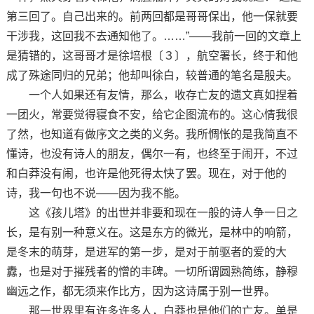
第三回了。自己出来的。前两回都是哥哥保出，他一保就要
干涉我，这回我不去通知他了。……”——我前一回的文章上
是猜错的，这哥哥才是徐培根〔３〕，航空署长，终于和他
成了殊途同归的兄弟；他却叫徐白，较普通的笔名是殷夫。
一个人如果还有友情，那么，收存亡友的遗文真如捏着
一团火，常要觉得寝食不安，给它企图流布的。这心情我很
了然，也知道有做序文之类的义务。我所惆怅的是我简直不
懂诗，也没有诗人的朋友，偶尔一有，也终至于闹开，不过
和白莽没有闹，也许是他死得太快了罢。现在，对于他的
诗，我一句也不说——因为我不能。
这《孩儿塔》的出世并非要和现在一般的诗人争一日之
长，是有别一种意义在。这是东方的微光，是林中的响箭，
是冬末的萌芽，是进军的第一步，是对于前驱者的爱的大
纛，也是对于摧残者的憎的丰碑。一切所谓圆熟简练，静穆
幽远之作，都无须来作比方，因为这诗属于别一世界。
那一世界里有许多许多人，白莽也是他们的亡友。单是