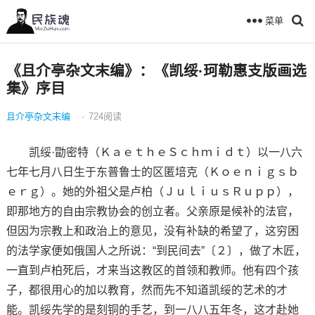
菜单
《且介亭杂文末编》：《凯绥·珂勒惠支版画选
集》序目
且介亭杂文末编
·
724
阅读
凯绥·勖密特（ＫａｅｔｈｅＳｃｈｍｉｄｔ）以一八六
七年七月八日生于东普鲁士的区匿培克（Ｋｏｅｎｉｇｓｂ
ｅｒｇ）。她的外祖父是卢柏（ＪｕｌｉｕｓＲｕｐｐ），
即那地方的自由宗教协会的创立者。父亲原是候补的法官，
但因为宗教上和政治上的意见，没有补缺的希望了，这穷困
的法学家便如俄国人之所说：“到民间去”〔２〕，做了木匠，
一直到卢柏死后，才来当这教区的首领和教师。他有四个孩
子，都很用心的加以教育，然而先不知道凯绥的艺术的才
能。凯绥先学的是刻铜的手艺，到一八八五年冬，这才赴她