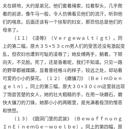
夫在耕地，大约是弟兄，他们套着绳索，拉着犁头，几乎爬
着的前进，像牛马一般，令人仿佛看见他们的流汗，听到他
们的喘息。后面还该有一个扶犁的妇女，那恐怕总是他们的
母亲了。
（１１）《凌辱》（Ｖｅｒｇｅｗａｌｔｉｇｔ）。同
上的第二幅，原大３５×５３ｃｍ男人们的受苦还没有激起变
乱，但农妇也遭到可耻的凌辱了；她反缚两手，躺着，下颏
向天，不见脸。死了，还是昏着呢，我们不知道。只见一路
的野草都被蹂躏，显着曾经格斗的样子，较远之处，却站着
可爱的小小的葵花。（１２）《磨镰刀》（ＢｅｉｍＤｅｎ
ｇｅｌｎ）。同上的第三幅，原大３０×３０ｃｍ这里就出现
了饱尝苦楚的女人，她的壮大粗糙的手，在用一块磨石，磨
快大镰刀的刀锋，她那小小的两眼里，是充满着极顶的憎恶
和愤怒。
（１３）《圆洞门里的武装》（Ｂｅｗａｆｆｎｕｎｇ
ＩｎＥｉｎｅｍＧｅ－ｗｏｅｌｂｅ）。同上的第四幅，原