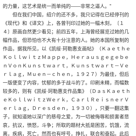
的力量，这艺术是统一而单纯的——非常之逼人。”
但在我们中国，绍介的还不多，我只记得在已经停刊的
《现代》和《译文》上，各曾刊印过她的一幅木刻，〔１
４〕原画自然更少看见；前四五年，上海曾经展览过她的几
幅作品，但恐怕也不大有十分注意的人。她的本国所复制的
作品，据我所见，以《凯绥·珂勒惠支画帖》（Ｋａｅｔｈｅ
ＫｏｌｌｗｉｔｚＭａｐｐｅ，Ｈｅｒａｕｓｇｅｇｅｂｅ
ｎＶｏｎＫｕｎｓｔｗａｒｔ，Ｋｕｎｓｔｗａｒｔ－Ｖｅ
ｒｌａｇ，Ｍｕｅｎ－ｃｈｅｎ，１９２７）为最佳，但后
一版便变了内容，忧郁的多于战斗的了。印刷未精，而幅数
较多的，则有《凯绥·珂勒惠支作品集》（ＤａｓＫａｅｔｈ
ｅＫｏｌｌｗｉｔｚＷｅｒｋ，ＣａｒｌＲｅｉｓｎｅｒＶ
ｅｒｌａｇ，Ｄｒｅｓｄｅｎ，１９３０），只要一翻这集
子，就知道她以深广的慈母之爱，为一切被侮辱和损害者悲
哀，抗议，愤怒，斗争；所取的题材大抵是困苦，饥饿，流
离，疾病，死亡，然而也有呼号，挣扎，联合和奋起。此后