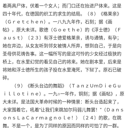
着两具尸体，伏着一个女人；而门口还在抬进尸体来。这是
四十年代，在德国的织工的求生的结局。（８）《格莱亲》
（Ｇｒｅｔｃｈｅｎ）。一八九九年作，石刻；据《画
帖》，原大未详。歌德（Ｇｏｅｔｈｅ）的《浮士德》（Ｆ
ａｕｓｔ）〔２３〕有浮士德爱格莱亲，诱与通情，有孕；
她在井边，从女友听到邻女被情人所弃，想到自己，于是向
圣母供花祷告事。这一幅所写的是这可怜的少女经过极狭的
桥上，在水里幻觉的看见自己的将来。她在剧本里，后来是
将她和浮士德所生的孩子投在水里淹死，下狱了。原石已破
碎。
（９）《断头台边的舞蹈》（ＴａｎｚＵｍＤｉｅＧｕ
ｉｌｌｏｔｉｎｅ）。一九○一年作，铜刻；据《画帖》，原
大未详。是法国大革命时候的一种情景：断头台造起来了，
大家围着它，吼着“让我们来跳加尔玛弱儿舞罢！”（Ｄａｎｓ
ｏｎｓＬａＣａｒｍａｇｎｏｌｅ！）〔２４〕的歌，在跳
舞。不是一个，是为了同样的原因而同样的可怕了的一群。