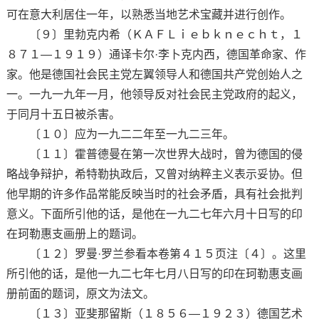
可在意大利居住一年，以熟悉当地艺术宝藏并进行创作。
〔９〕里勃克内希（ＫＡＦＬｉｅｂｋｎｅｃｈｔ，１
８７１—１９１９）通译卡尔·李卜克内西，德国革命家、作
家。他是德国社会民主党左翼领导人和德国共产党创始人之
一。一九一九年一月，他领导反对社会民主党政府的起义，
于同月十五日被杀害。
〔１０〕应为一九二二年至一九二三年。
〔１１〕霍普德曼在第一次世界大战时，曾为德国的侵
略战争辩护，希特勒执政后，又曾对纳粹主义表示妥协。但
他早期的许多作品常能反映当时的社会矛盾，具有社会批判
意义。下面所引他的话，是他在一九二七年六月十日写的印
在珂勒惠支画册上的题词。
〔１２〕罗曼·罗兰参看本卷第４１５页注〔４〕。这里
所引他的话，是他一九二七年七月八日写的印在珂勒惠支画
册前面的题词，原文为法文。
〔１３〕亚斐那留斯（１８５６—１９２３）德国艺术