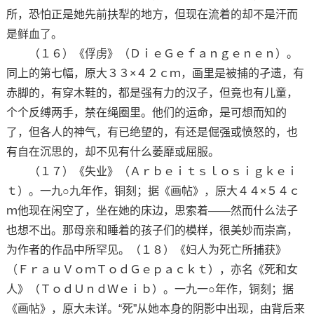
所，恐怕正是她先前扶犁的地方，但现在流着的却不是汗而
是鲜血了。
（１６）《俘虏》（ＤｉｅＧｅｆａｎｇｅｎｅｎ）。
同上的第七幅，原大３３×４２ｃｍ，画里是被捕的孑遗，有
赤脚的，有穿木鞋的，都是强有力的汉子，但竟也有儿童，
个个反缚两手，禁在绳圈里。他们的运命，是可想而知的
了，但各人的神气，有已绝望的，有还是倔强或愤怒的，也
有自在沉思的，却不见有什么萎靡或屈服。
（１７）《失业》（Ａｒｂｅｉｔｓｌｏｓｉｇｋｅｉ
ｔ）。一九○九年作，铜刻；据《画帖》，原大４４×５４ｃ
ｍ他现在闲空了，坐在她的床边，思索着——然而什么法子
也想不出。那母亲和睡着的孩子们的模样，很美妙而崇高，
为作者的作品中所罕见。（１８）《妇人为死亡所捕获》
（ＦｒａｕＶｏｍＴｏｄＧｅｐａｃｋｔ），亦名《死和女
人》（ＴｏｄＵｎｄＷｅｉｂ）。一九一○年作，铜刻；据
《画帖》，原大未详。“死”从她本身的阴影中出现，由背后来