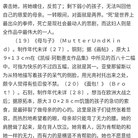
袭击她，将她缠住，反剪了；剩下弱小的孩子，无法叫回他
自己的慈爱的母亲。一转眼间，对面就是两界。“死”是世界上
最出众的拳师，死亡是现社会最动人的悲剧，而这妇人则是
全作品中最伟大的一人。
（１９）《母与子》（ＭｕｔｔｅｒＵｎｄＫｉｎ
ｄ）。制作年代未详〔２７〕，铜刻；据《画帖》，原大１
９×１３ｃｍ在《凯绥·珂勒惠支作品集》中所见的百八十二幅
中，可指为快乐的不过四五幅，这就是其一。亚斐那留斯以
为从特地描写着孩子的呆气的侧脸，用光亮衬托出来之处，
颇令人觉得有些忍俊不禁。（２０）《面包！》（Ｂｒｏ
ｔ！）。石刻，制作年代未详〔２８〕，想当在欧洲大战之
后；据原拓本，原大３０×２８ｃｍ饥饿的孩子的急切的索
食，是最碎裂了做母亲的的心的。这里是孩子们徒然张着悲
哀，而热烈地希望着的眼，母亲却只能弯了无力的腰。她的
肩膀耸了起来，是在背人饮泣。她背着人，因为肯帮助的和
她一样的无力，而有力的是横竖不肯帮助的。她也不愿意给