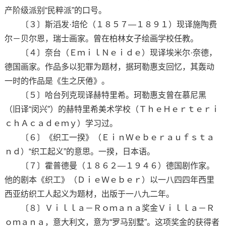
产阶级派别“民粹派”的口号。
〔３〕斯滔发·培伦（１８５７—１８９１）现译施陶费
尔－贝尔恩，瑞士画家。曾在柏林女子绘画学校任教。
〔４〕奈台（ＥｍｉｌＮｅｉｄｅ）现译埃米尔·奈德，
德国画家。作品多以犯罪为题材，据珂勒惠支回忆，其轰动
一时的作品是《生之厌倦》。
〔５〕哈台列克现译赫特里希。珂勒惠支曾在慕尼黑
（旧译“闵兴”）的赫特里希美术学校（ＴｈｅＨｅｒｔｅｒｉ
ｃｈＡｃａｄｅｍｙ）学习过。
〔６〕《织工一揆》（ＥｉｎＷｅｂｅｒａｕｆｓｔａ
ｎｄ）“织工起义”的意思。一揆，日本语。
〔７〕霍普德曼（１８６２—１９４６）德国剧作家。
他的剧本《织工》（ＤｉｅＷｅｂｅｒ）以一八四四年西里
西亚纺织工人起义为题材，出版于一八九二年。
〔８〕Ｖｉｌｌａ－Ｒｏｍａｎａ奖金Ｖｉｌｌａ－Ｒ
ｏｍａｎａ，意大利文，意为“罗马别墅”。这项奖金的获得者