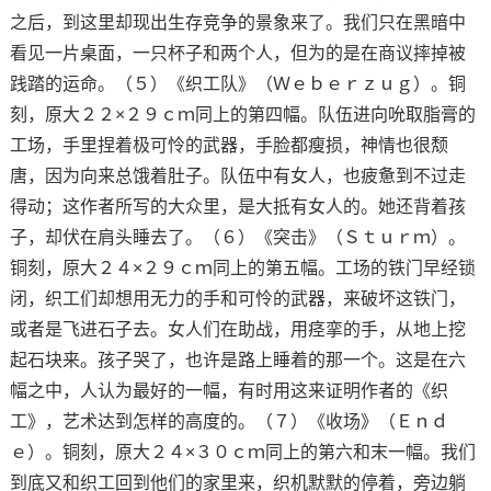
之后，到这里却现出生存竞争的景象来了。我们只在黑暗中
看见一片桌面，一只杯子和两个人，但为的是在商议摔掉被
践踏的运命。（５）《织工队》（Ｗｅｂｅｒｚｕｇ）。铜
刻，原大２２×２９ｃｍ同上的第四幅。队伍进向吮取脂膏的
工场，手里捏着极可怜的武器，手脸都瘦损，神情也很颓
唐，因为向来总饿着肚子。队伍中有女人，也疲惫到不过走
得动；这作者所写的大众里，是大抵有女人的。她还背着孩
子，却伏在肩头睡去了。（６）《突击》（Ｓｔｕｒｍ）。
铜刻，原大２４×２９ｃｍ同上的第五幅。工场的铁门早经锁
闭，织工们却想用无力的手和可怜的武器，来破坏这铁门，
或者是飞进石子去。女人们在助战，用痉挛的手，从地上挖
起石块来。孩子哭了，也许是路上睡着的那一个。这是在六
幅之中，人认为最好的一幅，有时用这来证明作者的《织
工》，艺术达到怎样的高度的。（７）《收场》（Ｅｎｄ
ｅ）。铜刻，原大２４×３０ｃｍ同上的第六和末一幅。我们
到底又和织工回到他们的家里来，织机默默的停着，旁边躺