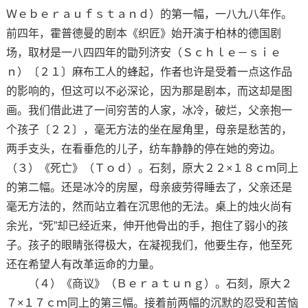
Ｗｅｂｅｒａｕｆｓｔａｎｄ）的第一幅，一八九八年作。
前四年，霍普德曼的剧本《织匠》始开演于柏林的德国剧
场，取材是一八四四年的勖列济安（Ｓｃｈｌｅ－ｓｉｅ
ｎ）〔２１〕麻布工人的蜂起，作者也许是受着一点这作品
的影响的，但这可以不必深论，因为那是剧本，而这却是图
画。我们借此进了一间穷苦的人家，冰冷，破烂，父亲抱一
个孩子〔２２〕，毫无方法的坐在屋角里，母亲是愁苦的，
两手支头，在看垂危的儿子，纺车静静的停在她的旁边。
（３）《死亡》（Ｔｏｄ）。石刻，原大２２×１８ｃｍ同上
的第二幅。还是冰冷的房屋，母亲疲劳得睡去了，父亲还是
毫无方法的，然而站立着在沉思他的无法。桌上的烛火尚有
余光，“死”却已经近来，伸开他骨出的手，抱住了弱小的孩
子。孩子的眼睛张得极大，在凝视我们，他要生存，他至死
还在希望人有改革运命的力量。
（４）《商议》（Ｂｅｒａｔｕｎｇ）。石刻，原大２
７×１７ｃｍ同上的第三幅。接着前两幅的沉默的忍受和苦恼