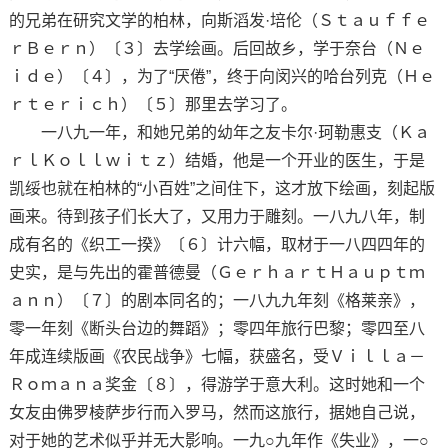
的兄弟在研究文学的柏林，向斯滔发·培伦（Ｓｔａｕｆｆｅ
ｒＢｅｒｎ）〔３〕去学绘画。后回故乡，学于奈台（Ｎｅ
ｉｄｅ）〔４〕，为了“厌倦”，终于向闵兴的哈台列克（Ｈｅ
ｒｔｅｒｉｃｈ）〔５〕那里去学习了。
一八九一年，和她兄弟的幼年之友卡尔·珂勒惠支（Ｋａ
ｒｌＫｏｌｌｗｉｔｚ）结婚，他是一个开业的医生，于是
凯绥也就在柏林的“小百姓”之间住下，这才放下绘画，刻起版
画来。待到孩子们长大了，又用力于雕刻。一八九八年，制
成有名的《织工一揆》〔６〕计六幅，取材于一八四四年的
史实，是与先出的霍普德曼（ＧｅｒｈａｒｔＨａｕｐｔｍ
ａｎｎ）〔７〕的剧本同名的；一八九九年刻《格莱亲》，
零一年刻《断头台边的舞蹈》；零四年旅行巴黎；零四至八
年成连续版画《农民战争》七幅，获盛名，受Ｖｉｌｌａ－
Ｒｏｍａｎａ奖金〔８〕，得游学于意大利。这时她和一个
女友由佛罗棱萨步行而入罗马，然而这旅行，据她自己说，
对于她的艺术似乎并无大影响。一九○九年作《失业》，一○