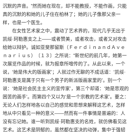
沉默的声音。”然而她在现在，却不能教授，不能作画，只能
真的沉默的和她的儿子住在柏林了；她的儿子像那父亲一
样，也是一个医生。
在女性艺术家之中，震动了艺术界的，现代几乎无出于
凯绥·珂勒惠支之上——或者赞美，或者攻击，或者又对攻击
给她以辩护。诚如亚斐那留斯（ＦｅｒｄｉｎａｎｄＡｖｅ
ｎａｒｉｕｓ）〔１３〕之所说：“新世纪的前几年，她第一
次展览作品的时候，就为报章所喧传的了。从此以来，一个
说，‘她是伟大的版画家’；人就过作无聊的不成话道：‘凯绥·
珂勒惠支是属于只有一个男子的新派版画家里的’。别一个
说：‘她是社会民主主义的宣传家’，第三个却道：‘她是悲观的
困苦的画手’。而第四个又以为‘是一个宗教的艺术家’。要之：
无论人们怎样地各以自己的感觉和思想来解释这艺术，怎样
地从中只看见一种的意义——然而有一件事情是普遍的：人
没有忘记她。谁一听到凯绥·珂勒惠支的名姓，就仿佛看见这
艺术。这艺术是阴郁的，虽然都在坚决的动弹，集中于强韧