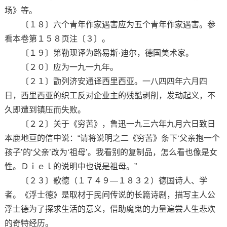
场》等。
〔１８〕六个青年作家遇害应为五个青年作家遇害。参
看本卷第１５８页注〔３〕。
〔１９〕第勒现译为路易斯·迪尔，德国美术家。
〔２０〕应为一九一九年。
〔２１〕勖列济安通译西里西亚。一八四四年六月四
日，西里西亚的织工反对企业主的残酷剥削，发动起义，不
久即遭到镇压而失败。
〔２２〕关于《穷苦》，鲁迅一九三六年九月六日致日
本鹿地亘的信中说：“请将说明之二《穷苦》条下‘父亲抱一个
孩子’的‘父亲’改为‘祖母’。我看别的复制品，怎么看也像是女
性。Ｄｉｅｌ的说明中也说是祖母。”
〔２３〕歌德（１７４９—１８３２）德国诗人、学
者。《浮士德》是取材于民间传说的长篇诗剧，描写主人公
浮士德为了探求生活的意义，借助魔鬼的力量遍尝人生悲欢
的奇特经历。