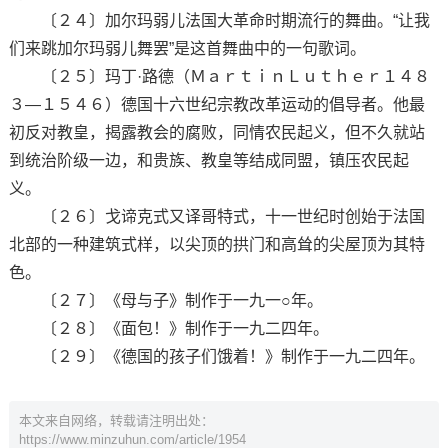
〔２４〕加尔玛弱儿法国大革命时期流行的舞曲。“让我
们来跳加尔玛弱儿舞罢”是这首舞曲中的一句歌词。
〔２５〕玛丁·路德（ＭａｒｔｉｎＬｕｔｈｅｒ１４８
３—１５４６）德国十六世纪宗教改革运动的倡导者。他最
初反对教皇，揭露教会的腐败，同情农民起义，但不久就站
到统治阶级一边，和贵族、教皇等结成同盟，镇压农民起
义。
〔２６〕戈谛克式又译哥特式，十一世纪时创始于法国
北部的一种建筑式样，以尖顶的拱门和高耸的尖屋顶为其特
色。
〔２７〕《母与子》制作于一九一○年。
〔２８〕《面包！》制作于一九二四年。
〔２９〕《德国的孩子们饿着！》制作于一九二四年。
本文来自网络，转载请注明出处：
https://www.minzuhun.com/article/1954