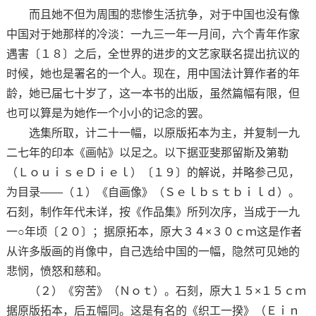
而且她不但为周围的悲惨生活抗争，对于中国也没有像
中国对于她那样的冷淡：一九三一年一月间，六个青年作家
遇害〔１８〕之后，全世界的进步的文艺家联名提出抗议的
时候，她也是署名的一个人。现在，用中国法计算作者的年
龄，她已届七十岁了，这一本书的出版，虽然篇幅有限，但
也可以算是为她作一个小小的记念的罢。
选集所取，计二十一幅，以原版拓本为主，并复制一九
二七年的印本《画帖》以足之。以下据亚斐那留斯及第勒
（ＬｏｕｉｓｅＤｉｅｌ）〔１９〕的解说，并略参己见，
为目录——（１）《自画像》（Ｓｅｌｂｓｔｂｉｌｄ）。
石刻，制作年代未详，按《作品集》所列次序，当成于一九
一○年顷〔２０〕；据原拓本，原大３４×３０ｃｍ这是作者
从许多版画的肖像中，自己选给中国的一幅，隐然可见她的
悲悯，愤怒和慈和。
（２）《穷苦》（Ｎｏｔ）。石刻，原大１５×１５ｃｍ
据原版拓本，后五幅同。这是有名的《织工一揆》（Ｅｉｎ