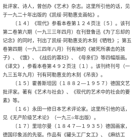
批评家、诗人，曾创办《艺术》杂志。这里所引他的话，见
于一九二十年出版的《凯绥·珂勒惠支画帖》。
〔１４〕《现代》参看本卷第１２４页注〔５〕。该刊
第二卷第六期（一九三三年四月）在刊登鲁迅《为了忘却的
记念》的同时，刊出了凯绥·珂勒惠支的木刻《牺牲》；第五
卷第四期（一九三四年八月）刊有她的《被死所袭击的孩
子》、《饿》、《战后的寡妇》、《母亲们》等四幅版画。
《译文》，参看本卷第４９２页注〔１〕。该刊终刊号（一
九三五年九月）刊有珂勒惠支的木刻《吊丧》。
〔１５〕霍善斯坦因（１８８２—１９５７）德国文艺
批评家。著有《艺术与社会》、《现代的艺术中的社会的要
素》等。
〔１６〕永田一修日本艺术评论家。这里所引他的话，
见《无产阶级艺术论》（一九三○年出版）。
〔１７〕里培尔曼（１８４７—１９３５）德国画家，
德国印象派的先驱。作品有《罐头工厂女工》、《麻纺工