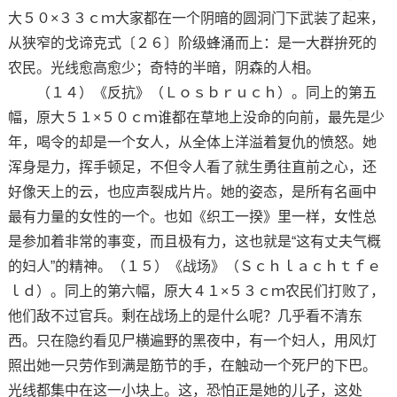
大５０×３３ｃｍ大家都在一个阴暗的圆洞门下武装了起来，
从狭窄的戈谛克式〔２６〕阶级蜂涌而上：是一大群拚死的
农民。光线愈高愈少；奇特的半暗，阴森的人相。
（１４）《反抗》（Ｌｏｓｂｒｕｃｈ）。同上的第五
幅，原大５１×５０ｃｍ谁都在草地上没命的向前，最先是少
年，喝令的却是一个女人，从全体上洋溢着复仇的愤怒。她
浑身是力，挥手顿足，不但令人看了就生勇往直前之心，还
好像天上的云，也应声裂成片片。她的姿态，是所有名画中
最有力量的女性的一个。也如《织工一揆》里一样，女性总
是参加着非常的事变，而且极有力，这也就是“这有丈夫气概
的妇人”的精神。（１５）《战场》（Ｓｃｈｌａｃｈｔｆｅ
ｌｄ）。同上的第六幅，原大４１×５３ｃｍ农民们打败了，
他们敌不过官兵。剩在战场上的是什么呢？几乎看不清东
西。只在隐约看见尸横遍野的黑夜中，有一个妇人，用风灯
照出她一只劳作到满是筋节的手，在触动一个死尸的下巴。
光线都集中在这一小块上。这，恐怕正是她的儿子，这处