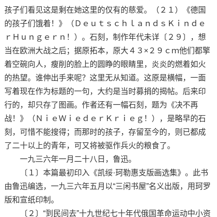
孩子们看见这是剩在她这里的仅有的慈爱。（２１）《德国
的孩子们饿着！》（ＤｅｕｔｓｃｈｌａｎｄｓＫｉｎｄｅ
ｒＨｕｎｇｅｒｎ！）。石刻，制作年代未详〔２９〕，想
当在欧洲大战之后；据原拓本，原大４３×２９ｃｍ他们都擎
着空碗向人，瘦削的脸上的圆睁的眼睛里，炎炎的燃着如火
的热望。谁伸出手来呢？这里无从知道。这原是横幅，一面
写着现在作为标题的一句，大约是当时募捐的揭帖。后来印
行的，却只存了图画。作者还有一幅石刻，题为《决不再
战！》（ＮｉｅＷｉｅｄｅｒＫｒｉｅｇ！），是略早的石
刻，可惜不能搜得；而那时的孩子，存留至今的，则已都成
了二十以上的青年，可又将被驱作兵火的粮食了。
一九三六年一月二十八日，鲁迅。
〔１〕本篇最初印入《凯绥·珂勒惠支版画选集》。此书
由鲁迅编选，一九三六年五月以“三闲书屋”名义出版，用珂罗
版和宣纸印制。
〔２〕“到民间去”十九世纪七十年代俄国革命运动中小资