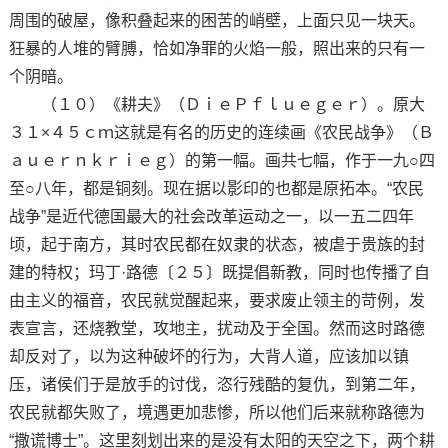
周围的破屋，像积叠起来的困苦的峭壁，上面只见一块天。
狂暴的人堆的臂膊，恰如净罪的火焰一般，照出来的只有一
个阴暗。
（１０）《耕夫》（ＤｉｅＰｆｌｕｅｇｅｒ）。原大
３１×４５ｃｍ这就是有名的历史的连续画《农民战争》（Ｂ
ａｕｅｒｎｋｒｉｅｇ）的第一幅。画共七幅，作于一九○四
至○八年，都是铜刻。现在据以影印的也都是原拓本。“农民
战争”是近代德国最大的社会改革运动之一，以一五二四年
顷，起于南方，其时农民都在奴隶的状态，被虐于贵族的封
建的特权；玛丁·路德〔２５〕既提倡新教，同时也传播了自
由主义的福音，农民就觉醒起来，要求废止领主的苛例，发
表宣言，还烧教堂，攻地主，扰动及于全国。然而这时路德
却反对了，以为这种破坏的行为，大背人道，应该加以镇
压，诸侯们于是放手的讨伐，恣行残酷的复仇，到第二年，
农民就都失败了，境遇更加悲惨，所以他们后来就称路德为
“撒谎博士”。这里刻划出来的是没有太阳的天空之下，两个耕