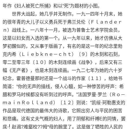
年作《妇人被死亡所捕》和以“死”为题材的小图。
世界大战起，她几乎并无制作。一九一四年十月末，她
的很年青的大儿子以义勇兵死于弗兰兑伦（Ｆｌａｎｄｅｒ
ｎ）战线上。一八年十一月，被选为普鲁士艺术学院会员，
这是以妇女而入选的第一个。从一九年以来，她才仿佛从大
梦初醒似的，又从事于版画了，有名的是这一年的纪念里勃
克内希（Ｌｉｅｂｋｎｅ－ｃｈｔ）〔９〕的木刻和石刻，
零二至零三年〔１０〕的木刻连续画《战争》，后来又有三
幅《无产者》，也是木刻连续画。一九二七年为她的六十岁
纪念，霍普德曼那时还是一个战斗的作家〔１１〕，给她书
简道：“你的无声的描线，侵人心髓，如一种惨苦的呼声：希
腊和罗马时候都没有听到过的呼声。”法国罗曼·罗兰（Ｒｏ－
ｍａｉｎＲｏｌｌａｎｄ）〔１２〕则说：“凯绥·珂勒惠支的
作品是现代德国的最伟大的诗歌，它照出穷人与平民的困苦
和悲痛。这有丈夫气概的妇人，用了阴郁和纤禣E的同情，罢
庑┦赵谒?难壑校??拇*母的腕里了。这是做了牺牲的人民的