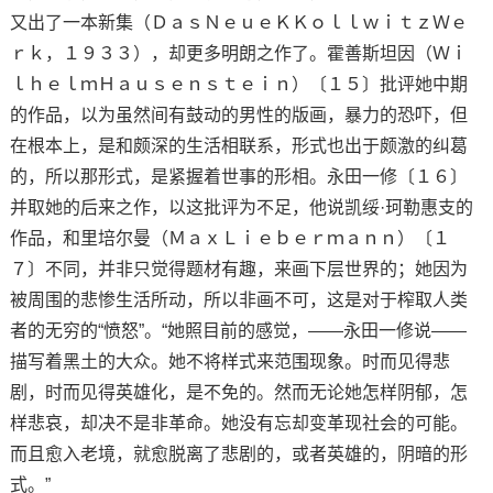
又出了一本新集（ＤａｓＮｅｕｅＫＫｏｌｌｗｉｔｚＷｅ
ｒｋ，１９３３），却更多明朗之作了。霍善斯坦因（Ｗｉ
ｌｈｅｌｍＨａｕｓｅｎｓｔｅｉｎ）〔１５〕批评她中期
的作品，以为虽然间有鼓动的男性的版画，暴力的恐吓，但
在根本上，是和颇深的生活相联系，形式也出于颇激的纠葛
的，所以那形式，是紧握着世事的形相。永田一修〔１６〕
并取她的后来之作，以这批评为不足，他说凯绥·珂勒惠支的
作品，和里培尔曼（ＭａｘＬｉｅｂｅｒｍａｎｎ）〔１
７〕不同，并非只觉得题材有趣，来画下层世界的；她因为
被周围的悲惨生活所动，所以非画不可，这是对于榨取人类
者的无穷的“愤怒”。“她照目前的感觉，——永田一修说——
描写着黑土的大众。她不将样式来范围现象。时而见得悲
剧，时而见得英雄化，是不免的。然而无论她怎样阴郁，怎
样悲哀，却决不是非革命。她没有忘却变革现社会的可能。
而且愈入老境，就愈脱离了悲剧的，或者英雄的，阴暗的形
式。”