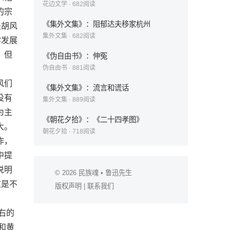
花边文学
·
682
阅读
的宗
《集外文集》：阻郁达夫移家杭州
是胡风
集外文集
·
682
阅读
学发展
，但
《伪自由书》：伸冤
伪自由书
·
881
阅读
。
风们
《集外文集》：流言和谎话
没有
集外文集
·
889
阅读
为主
《朝花夕拾》：《二十四孝图》
大。
朝花夕拾
·
718
阅读
作，
中提
说明
© 2026
民族魂
• 鲁迅先生
这是不
版权声明
|
联系我们
右的
和黄