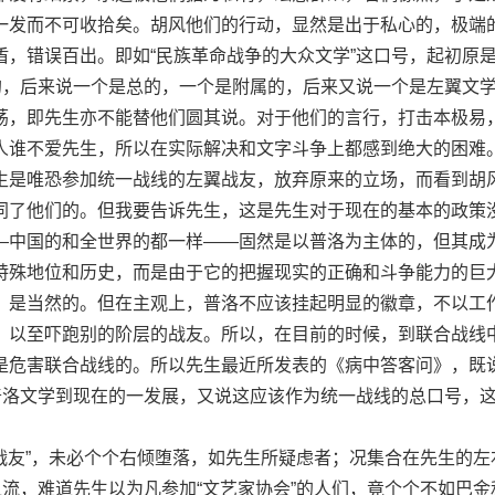
一发而不可收拾矣。胡风他们的行动，显然是出于私心的，极端
盾，错误百出。即如“民族革命战争的大众文学”这口号，起初原
立的，后来说一个是总的，一个是附属的，后来又说一个是左翼文
荡，即先生亦不能替他们圆其说。对于他们的言行，打击本极易
人谁不爱先生，所以在实际解决和文字斗争上都感到绝大的困难
是唯恐参加统一战线的左翼战友，放弃原来的立场，而看到胡
同了他们的。但我要告诉先生，这是先生对于现在的基本的政策
—中国的和全世界的都一样——固然是以普洛为主体的，但其成
特殊地位和历史，而是由于它的把握现实的正确和斗争能力的巨
，是当然的。但在主观上，普洛不应该挂起明显的徽章，不以工
，以至吓跑别的阶层的战友。所以，在目前的时候，到联合战线
是危害联合战线的。所以先生最近所发表的《病中答客问》，既
是普洛文学到现在的一发展，又说这应该作为统一战线的总口号，
战友”，未必个个右倾堕落，如先生所疑虑者；况集合在先生的左
之流，难道先生以为凡参加“文艺家协会”的人们，竟个个不如巴金