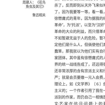
周建人：《花鸟
杀了，反而即刻从天外飞来似地
鱼虫及其它》
了，因为我要等一等，看一看
鲁迅相关
徐懋庸式的青年，因为据我的经
革命”，为“托派”，以至为“
革命的大众的利益，而只借革
不如暂避无益于人的危险，暂
定他们是什么人，但倘使他们
蠢笨，那我就以为他们实有自
家团体，其中虽有徐懋庸式的
界的统一战线告成了，还远得
还非常浓厚的含有宗派主义和
严；就是会员要缴一元入会费，
理论上，如《文学界》〔６〕创
主义的；一个作者引用了我在
派别的作家，而仍自己一相情
文·艺·家·在·抗·日·问·题·上·的·