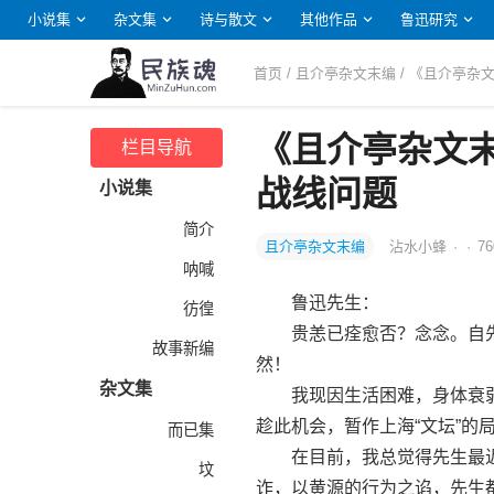
小说集
杂文集
诗与散文
其他作品
鲁迅研究
首页
/
且介亭杂文末编
/ 《且介亭
《且介亭杂文
栏目导航
战线问题
小说集
简介
且介亭杂文末编
沾水小蜂
·
·
76
呐喊
鲁迅先生：
彷徨
贵恙已痊愈否？念念。自先
故事新编
然！
杂文集
我现因生活困难，身体衰弱
趁此机会，暂作上海“文坛”的
而已集
在目前，我总觉得先生最近
坟
诈，以黄源的行为之谄，先生