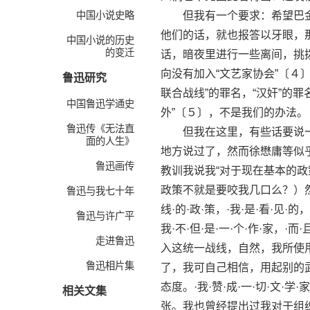
中国小说史略
但我有一个要求：希望巴金
他们的话，就也报答以牙眼，
中国小说的历史
的变迁
话，暗夜里进行一些离间，挑
向没有加入“文艺家协会”〔４
鲁迅研究
联合战线”的罪名，“汉奸”的
中国鲁迅学通史
外”〔５〕，不是我们的办法。
鲁迅传《无法直
但我在这里，有些话要说一
面的人生》
地方说过了，然而徐懋庸等似
鲁迅画传
教训我说我“对于现在基本的政
政策不就是要咬我几口么？）然而中
鲁迅与我七十年
线·的·政·策，·我·是·看·见·的，
鲁迅与许广平
我·不·但·是·一·个·作·家，·而
走进鲁迅
入这统一战线，自然，我所使
鲁迅相片集
了，我可自己相信，用起别的
态度。·我·赞·成·一·切·文·学·家，
相关文集
张。我也曾经提出过我对于组