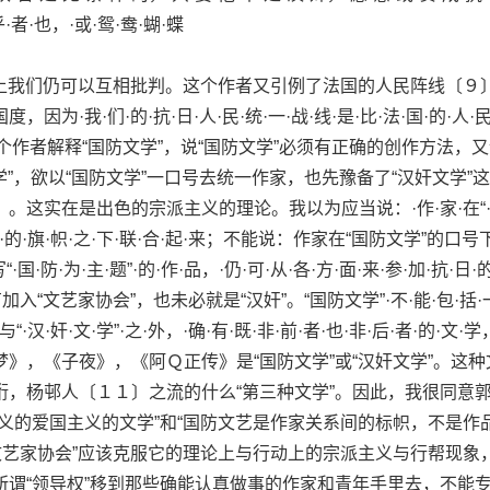
乎·者·也，·或·鸳·鸯·蝴·蝶
上我们仍可以互相批判。这个作者又引例了法国的人民阵线〔９
为·我·们·的·抗·日·人·民·统·一·战·线·是·比·法·国·的·人·民
。另一个作者解释“国防文学”，说“国防文学”必须有正确的创作方法，
学”，欲以“国防文学”一口号去统一作家，也先豫备了“汉奸文学”
。这实在是出色的宗派主义的理论。我以为应当说：·作·家·在“·
·防”·的·旗·帜·之·下·联·合·起·来；不能说：作家在“国防文学”的口号
·国·防·为·主·题”·的·作·品，·仍·可·从·各·方·面·来·参·加·抗·日·的
入“文艺家协会”，也未必就是“汉奸”。“国防文学”·不·能·包·括·一
·与“·汉·奸·文·学”·之·外，·确·有·既·非·前·者·也·非·后·者·的·文·
》，《子夜》，《阿Ｑ正传》是“国防文学”或“汉奸文学”。这种
桁，杨邨人〔１１〕之流的什么“第三种文学”。因此，我很同意
义的爱国主义的文学”和“国防文艺是作家关系间的标帜，不是作
文艺家协会”应该克服它的理论上与行动上的宗派主义与行帮现象
所谓“领导权”移到那些确能认真做事的作家和青年手里去，不能