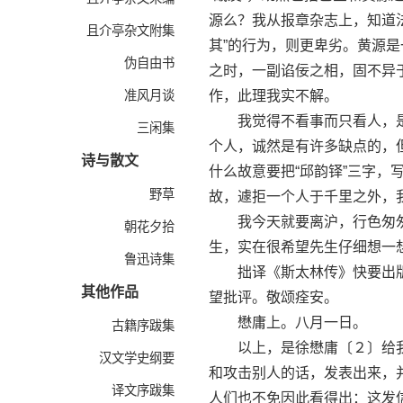
源么？我从报章杂志上，知道法
且介亭杂文附集
其”的行为，则更卑劣。黄源
伪自由书
之时，一副谄佞之相，固不异
准风月谈
作，此理我实不解。
我觉得不看事而只看人，是
三闲集
个人，诚然是有许多缺点的，
诗与散文
什么故意要把“邱韵铎”三字，
野草
故，遽拒一个人于千里之外，
我今天就要离沪，行色匆匆
朝花夕拾
生，实在很希望先生仔细想一
鲁迅诗集
拙译《斯太林传》快要出版
其他作品
望批评。敬颂痊安。
懋庸上。八月一日。
古籍序跋集
以上，是徐懋庸〔２〕给我
汉文学史纲要
和攻击别人的话，发表出来，
译文序跋集
人们也不免因此看得出：这发信