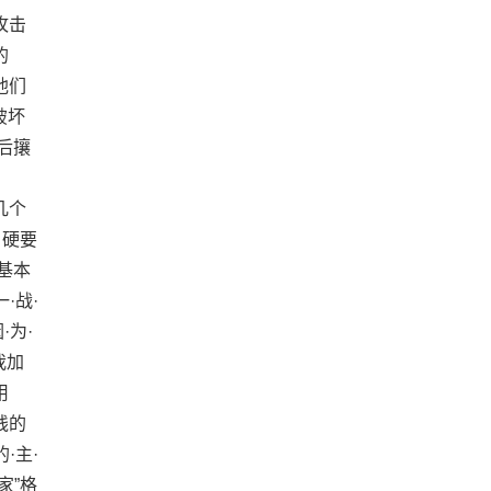
攻击
的
他们
破坏
后攘
几个
，硬要
基本
·战·
·为·
我加
用
线的
的·主·
家”格