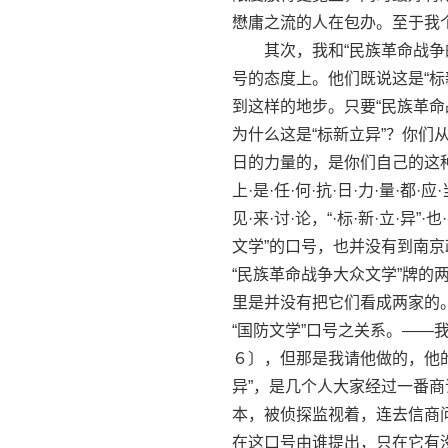
懋庸之流的人在包办。至于我
其次，我和“民族革命战争的
号的态度上。他们既说这是“标
到这样的地步。只要“民族革命
为什么这是“标新立异”？你们
日的力量的，是你们自己的这种比
上·是·任·何·抗·日·力·量·都·应·
见·来·讨·论，“·标·新·立·
文学”的口号，也并没有到南京
“民族革命战争大众文学”牌
里是并没有把它们看成两家的
“国防文学”口号之关系。—
６〕，但那是我请他做的，他
异”，是几个人大家经过一番
本，被侦探监视着，连去信商
在这口号由谁提出，只在它有没有错误