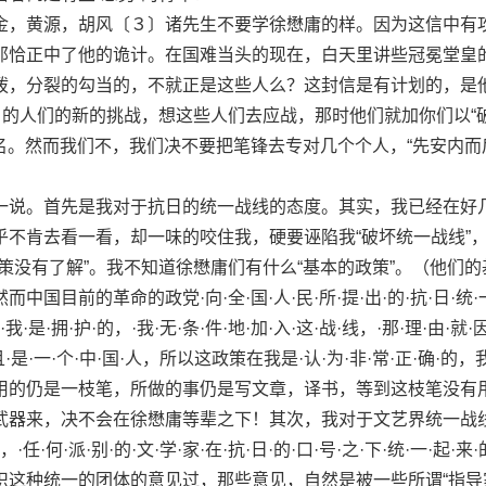
，黄源，胡风〔３〕诸先生不要学徐懋庸的样。因为这信中有
那恰正中了他的诡计。在国难当头的现在，白天里讲些冠冕堂皇
拨，分裂的勾当的，不就正是这些人么？这封信是有计划的，是
〕的人们的新的挑战，想这些人们去应战，那时他们就加你们以“
罪名。然而我们不，我们决不要把笔锋去专对几个个人，“先安内而
说。首先是我对于抗日的统一战线的态度。其实，我已经在好
乎不肯去看一看，却一味的咬住我，硬要诬陷我“破坏统一战线”
策没有了解”。我不知道徐懋庸们有什么“基本的政策”。（他们的
国目前的革命的政党·向·全·国·人·民·所·提·出·的·抗·日·统·一
·我·是·拥·护·的，·我·无·条·件·地·加·入·这·战·线，·那·理·由·就·因
·且·是·一·个·中·国·人，所以这政策在我是·认·为·非·常·正·确·的，
用的仍是一枝笔，所做的事仍是写文章，译书，等到这枝笔没有
武器来，决不会在徐懋庸等辈之下！其次，我对于文艺界统一战
·任·何·派·别·的·文·学·家·在·抗·日·的·口·号·之·下·统·一·起·来·
织这种统一的团体的意见过，那些意见，自然是被一些所谓“指导