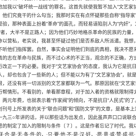
加我以“破坏统一战线”的罪名。这首先就使我暂不加入“文艺家协
，他们究竟干的什么勾当；我那时实在有点怀疑那些自称“指导家
验，那种表面上扮着“革命”的面孔，而轻易诬陷别人为“内奸”，
汉奸”者，大半不是正路人；因为他们巧妙地格杀革命的民族的力量
命以营私，老实说，我甚至怀疑过他们是否系敌人所派遣。我想
不听他们指挥罢。自然，事实会证明他们到底的真相，我决不愿
真的志在革命与民族，而不过心术的不正当，观念的不正确，方
行改正一下的必要。我对于“文艺家协会”的态度，我认为它是抗
人，却也包含了一些新的人；但不能以为有了“文艺家协会”，就
很，还没有将一切派别的文艺家都联为一气。那原因就在“文艺家
行帮情形。不看别的，单看那章程，对于加入者的资格就限制得
两元年费，也就表示着“作家阀”的倾向，不是抗日“人民式”的了
刊号上所发表的关于“联合问题”和“国防文学”的文章，是基本上
一九三○年讲的话，并以那些话为出发点，因此虽声声口口说联
愿的制定了加入的限制与条件〔７〕。这是作者忘记了时代。我以
联·合·是·无·条·件·的，·只·要·他·不·是·汉·奸，·愿·意·或·赞·成·抗