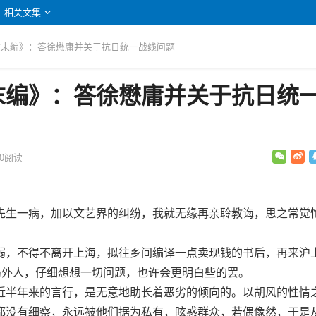
相关文集
杂文末编》：答徐懋庸并关于抗日统一战线问题
末编》：答徐懋庸并关于抗日统
0
阅读
生一病，加以文艺界的纠纷，我就无缘再亲聆教诲，思之常觉
，不得不离开上海，拟往乡间编译一点卖现钱的书后，再来沪
局外人，仔细想想一切问题，也许会更明白些的罢。
半年来的言行，是无意地助长着恶劣的倾向的。以胡风的性情
都没有细察，永远被他们据为私有，眩惑群众，若偶像然，于是