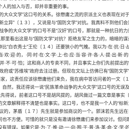
个人的加入与否，却并非重要的事。
大众文学”这口号的关系。徐懋庸之流的宗派主义也表现在对
新立异”〔１３〕，又说是与“国防文学”对抗。我真料不到他们会
战争的大众文学”的口号不是“汉奸”的口号，那就是一种抗日的力
从那里看出这是与“国防文学”对抗？拒绝友军之生力的，暗暗的谋
“白衣秀士”王伦〔１４〕还要狭小的气魄。我以为·在·抗·日·战
当·欢·迎·的，·同·时·在·文·学·上·也·应·当·容·许·各·人·提·出·新·的
异”·也·并·不·可·怕；这和商人的专卖不同，并且事实上你们先前提出的
政府或“苏维埃”政府去注过册。但现在文坛上仿佛已有“国防文学
的两家，这责任应该徐懋庸他们来负，我在病中答访问者的一文〔
。自然，我还得说一说“民族革命战争的大众文学”这口号的无误
—我先得说，前者这口号不是胡风提的，胡风做过一篇文章是事实
的文章解释得不清楚也是事实。这口号，也不是我一个人的“标新
商议的，茅盾〔１７〕先生就是参加商议的一个。郭沫若先生远在
问也不方便。可惜的就只是没有邀请徐懋庸们来参加议讨。但问
。如果它是·为·了·推·动·一·向·囿·于·普·洛·革·命·文·学·的