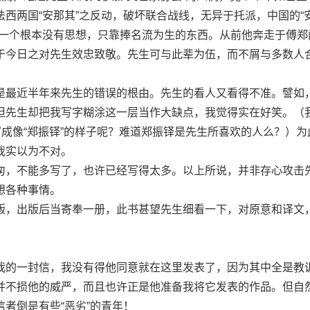
西两国“安那其”之反动，破坏联合战线，无异于托派，中国的“
是一个根本没有思想，只靠捧名流为生的东西。从前他奔走于傅郑
于今日之对先生效忠致敬。先生可与此辈为伍，而不屑与多数人
最近半年来先生的错误的根由。先生的看人又看得不准。譬如
但先生却把我写字糊涂这一层当作大缺点，我觉得实在好笑。（
写成像“郑振铎”的样子呢？难道郑振铎是先生所喜欢的人么？）为
我实以为不对。
，不能多写了，也许已经写得太多。以上所说，并非存心攻击
想各种事情。
，出版后当寄奉一册，此书甚望先生细看一下，对原意和译文
的一封信，我没有得他同意就在这里发表了，因为其中全是教
并不损他的威严，而且也许正是他准备我将它发表的作品。但自
者倒是有些“恶劣”的青年！