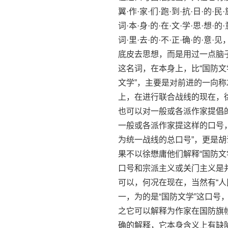
翼·作·家·们·跑·到·抗·日·的·民·
词·本·身·的·在·文·学·思·想·的·
词·里·去·的·不·正·确·的
底皮去思想，而是用过一点脑子
这名词，在本身上，比“国防文
文学”，主要是对前进的一向
上，在进行联合战线的现在，
也可以对一般或各派作家提倡
一般或各派作家提这样的口号
为统一战线的总口号”，更是
果不以徐懋庸他们解释“国防
口号和宗派主义或关门主义是并
可以，何况在现在，当然有“人
一，为的是“国防文学”这口
之它可以解释为作家在国防旗
确的解释，它本身含义上有缺