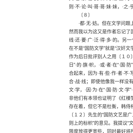
则·不·论·叫·哥·哥·妹·妹，·之·
〔８〕
·都·无·妨。但在文学问题
然而我以为这又是作者忘记了国度，因
线·还·要·广·泛·得·多·的
在不是“国防文学”就是“汉奸文
作为后日批评别人之用〔１０〕
日”·的·旗·帜，·或·者·在“·国
合起来，因为·有·些·作·者·不·写“
合·战·线；即使他像我一样没有加
文·学，·因·为·在“·国·防·文·学”
非他们有本领也证明了《红楼梦
存在着，但它不是杜衡，韩侍
〔１２〕先生的“国防文艺是广
则上的标帜”的意见。我提议“
限度放得更宽些，同时最好将