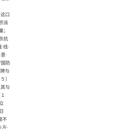
于这口
宗派
量；
杀抗
·线·
·意·
“国防
”牌与
１５〕
及其与
〔１
立
日
题不
·左·