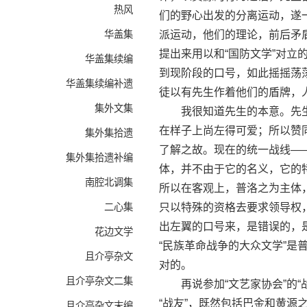
热风
们的野心出发的分离运动，遂
华盖集
派运动，他们的理论，前后矛
提出来用以和“国防文学”对
华盖集续编
到现阶段的口号，如此摇摇荡
华盖集续编补遗
徒以有先生作着他们的盾牌，
集外文集
我很知道先生的本意。先生
在样子上尚左得可爱；所以赞
集外集拾遗
了解之故。现在的统一战线—
集外集拾遗补编
体，并不由于它的名义，它的
南腔北调集
所以在客观上，普洛之为主体
二心集
只以特殊的资格去要求领导权
出左翼的口号来，是错误的，
花边文学
“民族革命战争的大众文学”
且介亭杂文
对的。
且介亭杂文二集
再说参加“文艺家协会”的“
“战友”，既然包括巴金和黄源
且介亭杂文末编