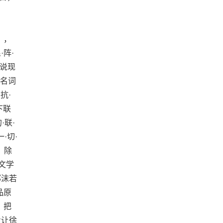
〕，
·阵·
又说现
这名词
抗·
下联
·联·
·切·
学，除
文学
郭沫若
品原
，把
专让徐