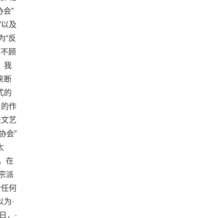
会”
”以及
为“反
，不顾
，我
来断
式的
日的作
是文艺
协会”
太
。在
宗派
合任何
为·
·日，·