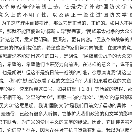
族·革·命·战·争·的·前·线·上·去，·它·是·为·了·补·救“·国·防·文·学”·
意·义·上·的·不·明·了·性，·以·及·纠·正·一·些·注·进“·国·防·文·学”·
·意·见，为了这些理由而被提出，那么它是正当的，正确的。如果人不
，那就不能随便说句“标新立异”就完事。“民族革命战争的大众文
学”这名词，意义更明确，更深刻，更有内容。“民族革命战争的
称左翼的作家们提倡的，希望这些作家们努力向前进，在这样的意
徐懋庸说不能提出这样的口号，是胡说！“民族革命战争的大众文
的，希望的，希望他们也来努力向前进，在这样的意义上，说不
，也是胡说！但这不是抗日统一战线的标准，徐懋庸说我“说这应
胡说！我问徐懋庸究竟看了我的文章没有？人们如果看过我的文章
文学”的那一套来解释这口号，如聂绀弩〔１８〕等所致的错误，
不相干的。这里的“大众”，即照一向的“群众”，“民众”的意思解
民大众”这意思呢。我说“国防文学”是我们目前文学运动的具体口
号，颇通俗，已经有很多人听惯，它能扩大我们政治的和文学的影
帜下联合，为广义的爱国主义的文学的缘故。因此，它即使曾被
陷，它仍应当存在，因为存在对于抗日运动有利益。我以为这两