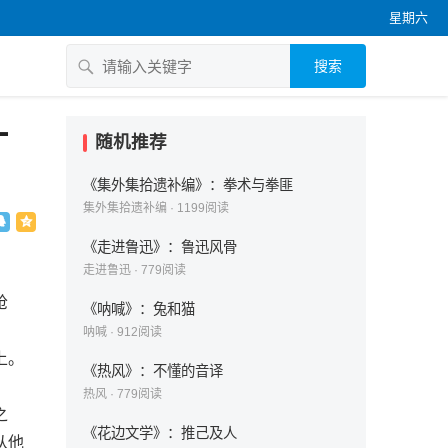
星期六
搜索
一
随机推荐
《集外集拾遗补编》：拳术与拳匪
集外集拾遗补编
·
1199
阅读
《走进鲁迅》：鲁迅风骨
走进鲁迅
·
779
阅读
怆
《呐喊》：兔和猫
呐喊
·
912
阅读
上。
《热风》：不懂的音译
热风
·
779
阅读
之
《花边文学》：推己及人
从他