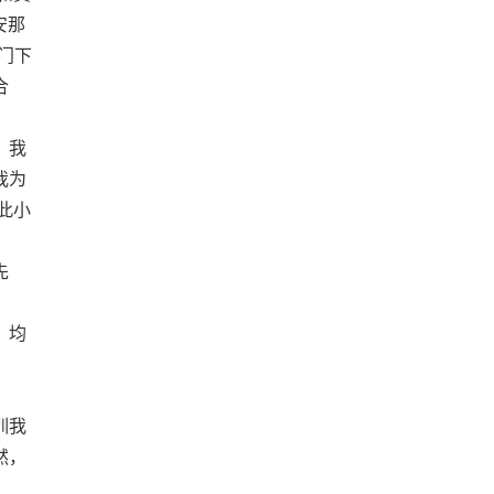
安那
门下
合
，我
我为
此小
先
，均
训我
然，