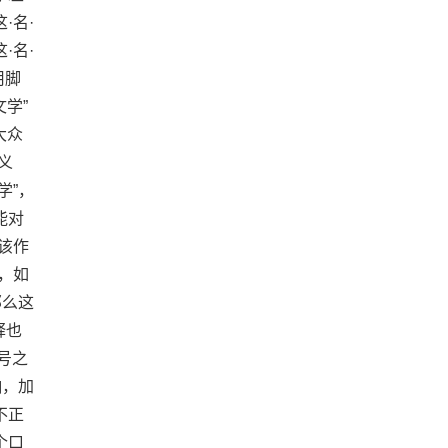
这·名·
这·名·
用脚
学”
大众
义
学”，
能对
该作
，如
那么这
释也
号之
响，加
不正
个口