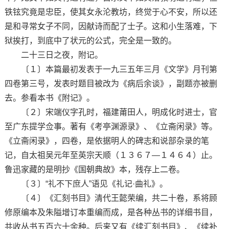
铁铉究竟是忠臣，使其女永沦教坊，终觉于心不安，所以还
是和寻常女子不同，因献诗而配了士子。这和小生落难，下
狱挨打，到底中了状元的公式，完全是一致的。
二十三日之夜，附记。
〔１〕本篇最初发表于一九三五年三月《文学》月刊第
四卷第三号，发表时题目被改为《病后余谈》，副题亦被删
去。参看本书《附记》。
〔２〕宋端仪字孔时，福建莆田人，明成化时进士，官
至广东提学佥事。著有《考亭渊源录》、《立斋闲录》等。
《立斋闲录》，四卷，是依据明人的碑志和说部杂录的笔
记，自太祖吴元年至英宗天顺（１３６７—１４６４）止。
鲁迅家藏的是明抄《国朝典故》本，残存上二卷。
〔３〕“礼不下庶人”语见《礼记·曲礼》。
〔４〕《汇刻书目》清代王懿荣编，共二十卷，系将顾
修原编本及朱隘增订本重编而成，是各种丛书的详细书目，
共收丛书五百六十余种。后来又有《续汇刻书目》、《续补