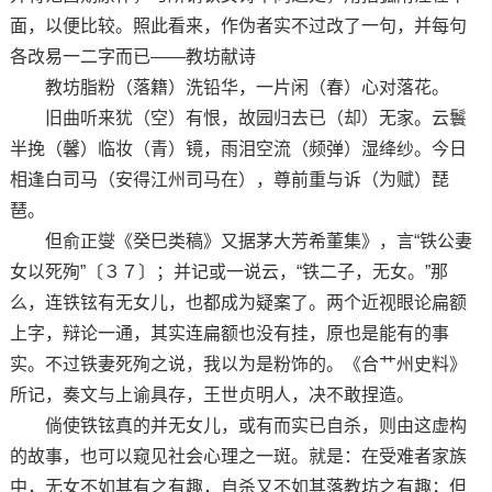
面，以便比较。照此看来，作伪者实不过改了一句，并每句
各改易一二字而已——教坊献诗
教坊脂粉（落籍）洗铅华，一片闲（春）心对落花。
旧曲听来犹（空）有恨，故园归去已（却）无家。云鬟
半挽（馨）临妆（青）镜，雨泪空流（频弹）湿绛纱。今日
相逢白司马（安得江州司马在），尊前重与诉（为赋）琵
琶。
但俞正燮《癸巳类稿》又据茅大芳希董集》，言“铁公妻
女以死殉”〔３７〕；并记或一说云，“铁二子，无女。”那
么，连铁铉有无女儿，也都成为疑案了。两个近视眼论扁额
上字，辩论一通，其实连扁额也没有挂，原也是能有的事
实。不过铁妻死殉之说，我以为是粉饰的。《合艹州史料》
所记，奏文与上谕具存，王世贞明人，决不敢捏造。
倘使铁铉真的并无女儿，或有而实已自杀，则由这虚构
的故事，也可以窥见社会心理之一斑。就是：在受难者家族
中，无女不如其有之有趣，自杀又不如其落教坊之有趣；但