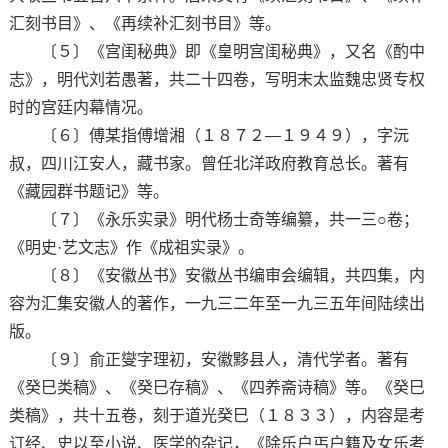
汇刻书目》、《再续补汇刻书目》等。
〔５〕《宫闺秘典》即《皇明宫闺秘典》，又名《酌中
志》，明代刘若愚著，共二十四卷，写明末太监魏忠贤专权
时的宫廷内幕情况。
〔６〕傅某指傅增湘（１８７２—１９４９），字沅
叔，四川江安人，藏书家。曾任北洋政府教育总长。著有
《藏园群书题记》等。
〔７〕《永乐实录》明代杨士奇等编纂，共一三○卷；
《明史·艺文志》作《成祖实录》。
〔８〕《安徽丛书》安徽丛书编审会编辑，共四集，内
容为汇集安徽人的著作，一九三二年至一九三五年间陆续出
版。
〔９〕俞正燮字理初，安徽黟县人，清代学者。著有
《癸巳类稿》、《癸巳存稿》、《四养斋诗稿》等。《癸巳
类稿》，共十五卷，刻于道光癸巳（１８３３），内容是考
订经、史以至小说、医学的杂记，《除乐户丐户籍及女乐考