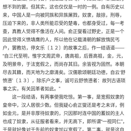
想不到的罢。但其实，这也仅仅是一时的一例。自有历史以
来，中国人是一向被同族和异族屠戮，奴隶，敲掠，刑辱，
压迫下来的，非人类所能忍受的楚毒，也都身受过，每一考
查，真教人觉得不像活在人间。俞正燮看过野史，正是一个
因此觉得义愤填膺的人，所以他在记载清朝的解放惰民丐
户，罢教坊，停女乐〔１２〕的故事之后，作一结语道——
“自三代至明，惟宇文周武帝，唐高祖，后晋高祖，金，元，
及明景帝，于法宽假之，而尚存其旧。余皆视为固然。本朝
尽去其籍，而天地为之廓清矣。汉儒歌颂朝廷功德，自云‘舒
愤懑’〔１３〕，除乐户之事，诚可云舒愤懑者：故列古语琐
事之实，有关因革者如此。”
这一段结语，有两事使我吃惊。第一事，是宽假奴隶的
皇帝中，汉人居很少数。但我疑心俞正燮还是考之未详，例
如金元，是并非厚待奴隶的，只因那时连中国的蓄奴的主人
也成了奴隶，从征服者看来，并无高下，即所谓“一视同仁”，
于是就好像对于先前的奴隶加以宽假了。第二事，就是这自