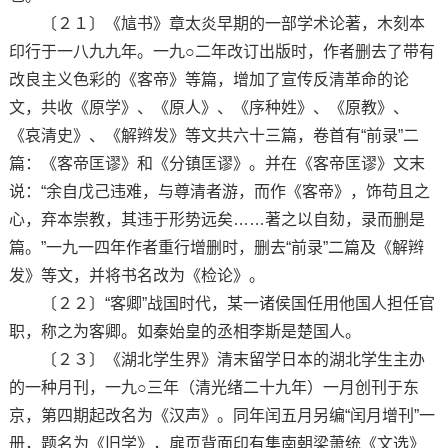
〔２１〕《訄书》章太炎早期的一部学术论著，木刻本
印行于一八九九年。一九○二年改订出版时，作者删去了带有
改良主义色彩的《客帝》等篇，增加了宣传反清革命的论
文，共收《原学》、《原人》、《序种姓》、《原教》、
《哀清史》、《解辫发》等文共六十三篇，卷首有“前录”二
篇：《客帝匡谬》和《分镇匡谬》。并在《客帝匡谬》文末
说：“余自戊己违难，与尊清者游，而作《客帝》，饰苟且之
心，弃本崇教，其违于形势远矣……著之以自劾，录而删是
篇。”一九一四年作者重行增删时，删去“前录”二篇及《解辫
发》等文，并将书名改为《检论》。
〔２２〕“客卿”战国时代，某一诸侯国任用他国人担任官
职，称之为客卿。如秦始皇的丞相李斯是楚国人。
〔２３〕《湖北学生界》清末留学日本的湖北学生主办
的一种月刊，一九○三年（清光绪二十九年）一月创刊于东
京，第四期起改名为《汉声》。同年闰五月另编“闰月增刊”一
册，题名为《旧学》，扉页背面印有集南朝梁萧统《文选》