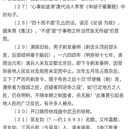
〔２７〕“心事如波涛”唐代诗人李贺《申胡子觱篥歌》中
的句子。
〔２８〕“四十而不惑”孔丘的话，语见《论语·为政》，
据朱熹《集注》，“不惑”是“于事物之所当然皆无所疑”的意
思。
〔２９〕满族旧俗，男子剃发垂辫（剃去头顶前部头
发，后部结辫垂于脑后）。一六四四年（明崇祯十七年、清
顺治元年）清兵入关及定都北京后，即下令剃发垂辫，因受
到各地人民反对及局势未定而中止。次年五月攻占南京后，
又下了严厉的剃发令，限于布告之后十日“尽使薙（剃）发，
遵依者为我国之民，迟疑者同逆命之寇”，如“已定地方之人
民，仍存明制，不随本朝之制度者，杀无赦！”此事曾引起各
地人民的广泛反抗，有许多人被杀。
〔３０〕开口跳传统戏曲中武丑的俗称。
〔３１〕吴友如（？—约１８９３）名猷，又作嘉猷，
字友如，江苏元和（今吴县）人，清末画家。《申江胜景