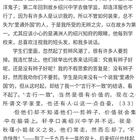
洋鬼子；第二年回到故乡绍兴中学去做学监，却连洋服也不
行了，因为有许多人是认识我的，所以不管如何装束，总不
失为“里通外国”的人，于是我所受的无辫之灾，以在故乡为第
一。尤其应该小心的是满洲人的绍兴知府的眼睛，他每到学
校来，总喜欢注视我的短头发，和我多说话。
学生们里面，忽然起了剪辫风潮了，很有许多人要剪
掉。我连忙禁止。他们就举出代表来诘问道：究竟有辫子好
呢，还是没有辫子好呢？我的不假思索的答复是：没有辫子
好，然而我劝你们不要剪。学生是向来没有一个说我“里通外
国”的，但从这时起，却给了我一个“言行不一致”的结语，看
不起了。“·言·行·一·致”，·当·然·是·很·有·价·值·的，·现·在·之·
所·谓·文·学·家·里，·也·还·有·人·以·这·一·点·自·豪，〔３３〕
·但·他·们·却·不·知·道·他·们·一·剪·辫·子，·价·值·就·会·集
·中·在·脑·袋·上。·轩·亭·口·离·绍·兴·中·学·并·不·远，·就·是·
秋·瑾·小·姐·就·义·之·处，·他·们·常·走，·然·而·忘·却·了。“不
亦快哉！”——到了一千九百十一年的双十，后来绍兴也挂起