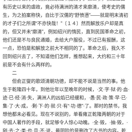
有历史以来的虐政，竟必待满洲的清才来廓清，使考史的儒
生，为之拍案称快，自比于汉儒的“舒愤懑”——就是明末清初
的才子们之所谓“不亦快哉！”〔１４〕然而解放乐户却是真
的，但又并未“廓清”，例如绍兴的惰民，直到民国革命之初，
他们还是不与良民通婚，去给大户服役，不过已有报酬，这
一点，恐怕是和解放之前大不相同的了。革命之后，我久不
回到绍兴去了，不知道他们怎样，推想起来，大约和三十年
前是不会有什么两样的。
二
但俞正燮的歌颂清朝功德，却不能不说是当然的事。他
生于乾隆四十年，到他壮年以至晚年的时候，·文·字·狱·的·血·
迹·已·经·消·失，满洲人的凶焰已经缓和，·愚·民·政·策·早·已·
集·了·大·成，·剩·下·的·就·只·有“·功·德”·了。那时的禁书，我
想他都未必看见。现在不说别的，单看雍正乾隆两朝的对于
中国人著作的手段，就足够令人惊心动魄。·全·毁，·抽·毁，·
剜·去·之·类·也·且·不·说，最阴险的是删改了古书的内容。乾