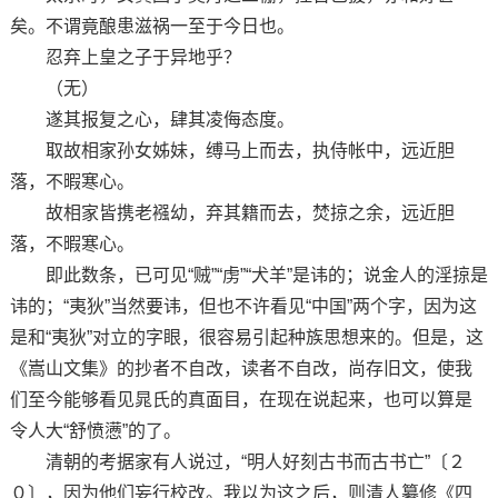
矣。不谓竟酿患滋祸一至于今日也。
忍弃上皇之子于异地乎？
（无）
遂其报复之心，肆其凌侮态度。
取故相家孙女姊妹，缚马上而去，执侍帐中，远近胆
落，不暇寒心。
故相家皆携老襁幼，弃其籍而去，焚掠之余，远近胆
落，不暇寒心。
即此数条，已可见“贼”“虏”“犬羊”是讳的；说金人的淫掠是
讳的；“夷狄”当然要讳，但也不许看见“中国”两个字，因为这
是和“夷狄”对立的字眼，很容易引起种族思想来的。但是，这
《嵩山文集》的抄者不自改，读者不自改，尚存旧文，使我
们至今能够看见晁氏的真面目，在现在说起来，也可以算是
令人大“舒愤懑”的了。
清朝的考据家有人说过，“明人好刻古书而古书亡”〔２
０〕，因为他们妄行校改。我以为这之后，则清人纂修《四