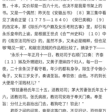
售，十本，实价却是一百六十元，也决不是我辈书架上的
书。又是一个偶然：昨天在《安徽丛书》〔８〕第三集中看
见了清俞正燮（１７７５—１８４０）《癸巳类稿》〔９〕
的改定本，那《除乐户丐户籍及女乐考附古事》里，却引有
永乐皇帝的上谕，是根据王世贞《合艹州史料》〔１０〕中
的《南京法司所记》的，虽然不多，又未必是精粹，但也足
够“略见一斑”，和献忠流贼的作品相比较了。摘录于下——
“永乐十一年正月十一日，教坊司于右顺门口奏：齐泰
〔１１〕姊及外甥媳妇，又黄子澄妹四个妇人，每一日一
夜，二十余条汉子看守着，年少的都有身孕，除生子令做小
龟子，又有三岁女子，奏请圣旨。奉钦依：由他。不的到长
大便是个淫贱材儿？”
“铁铉妻杨氏年三十五，送教坊司；茅大芳妻张氏年五十
六，送教坊司。张氏病故，教坊司安政于奉天门奏。奉圣
旨：分付上元县抬出门去，着狗吃了！钦此！”
君臣之间的问答，竟是这等口吻，不见旧记，恐怕是万