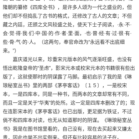
隆朝的纂修《四库全书》，是许多人颂为一代之盛业的，但
他们却不但捣乱了古书的格式，还修改了古人的文章；不但
藏之内廷，还颁之文风较盛之处，使天下士子阅读，·永·不·
会·觉·得·我·们·中·国·的·作·者·里·面，·也·曾·经·有·过·很·有·
些·骨·气·的·人。（这两句，奉官命改为“永远看不出底细
来。”）
嘉庆道光以来，珍重宋元版本的风气逐渐旺盛，也没有
悟出乾隆皇帝的“圣虑”，影宋元本或校宋元本的书籍很有些出
版了，这就使那时的阴谋露了马脚。最初启示了我的是《琳
琅秘室丛书》里的两部《茅亭客话》〔１５〕，一是校宋
本，一是四库本，同是一种书，而两本的文章却常有不同，
而且一定是关于“华夷”的处所。这一定是四库本删改了的；现
在连影宋本的《茅亭客话》也已出版，更足据为铁证，不过
倘不和四库本对读，也无从知道那时的阴谋。《琳琅秘室丛
书》我是在图书馆里看的，自己没有，现在去买起来又嫌太
贵，因此也举不出实例来。但还有比较容易的法子在。