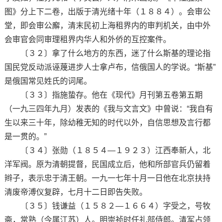
图》分上下二卷，出版于清光绪十年（１８８４）。会审公
堂，即会审公廨，清末民初上海租界内的审判机关，由中外
会审官会同审理租界内华人和外侨的互控案件。
〔３２〕拿了什么地方的东西，迷了什么斯基的理论指
国民党反动派诬蔑进步人士拿卢布，信俄国人的学说。“斯基”
是俄国常见姓氏的词尾。
〔３３〕指施蛰存。他在《现代》月刊第五卷第五期
（一九三四年九月）发表的《我与文言文》中曾说：“我自有
生以来三十年，除幼稚无知的时代以外，自信思想及言行都
是一贯的。”
〔３４〕张勋（１８５４—１９２３）江西奉新人，北
洋军阀。原为清朝提督，民国成立后，他和所部官兵仍留着
辫子，表示忠于清王朝。一九一七年十月一日他在北京扶持
清废帝溥仪复辟，七月十二日即告失败。
〔３５〕钱谦益（１５８２—１６６４）字受之，号牧
斋，常熟（今属江苏）人。明崇祯时任礼部侍郎。清军占领