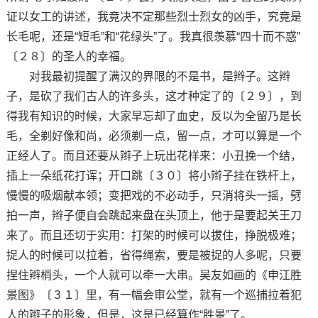
证以女工的讲述，我竟决不定那些烈士烈女的凶手，究竟是
长毛呢，还是“短毛”和“花绿头”了。我真很羡慕“四十而不惑”
〔２８〕的圣人的幸福。
对我最初提醒了满汉的界限的不是书，是辫子。这辫
子，是砍了我们古人的许多头，这才种定了的〔２９〕，到
得我有知识的时候，大家早忘却了血史，反以为全留乃是长
毛，全剃好像和尚，必须剃一点，留一点，才可以算是一个
正经人了。而且还要从辫子上玩出花样来：小丑挽一个结，
插上一朵纸花打诨；开口跳〔３０〕将小辫子挂在铁杆上，
慢慢的吸烟献本领；变把戏的不必动手，只消将头一摇，劈
拍一声，辫子便自会跳起来盘在头顶上，他于是要起关王刀
来了。而且还切于实用：打架的时候可以拔住，挣脱极难；
捉人的时候可以拉着，省得绳索，要是被捉的人多呢，只要
捏住辫梢头，一个人就可以牵一大串。吴友如画的《申江胜
景图》〔３１〕里，有一幅会审公堂，就有一个巡捕拉着犯
人的辫子的形象，但是，这是已经算作“胜景”了。