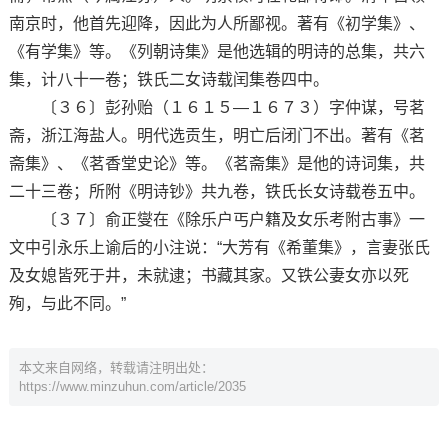
南京时，他首先迎降，因此为人所鄙视。著有《初学集》、
《有学集》等。《列朝诗集》是他选辑的明诗的总集，共六
集，计八十一卷；铁氏二女诗载闰集卷四中。
〔３６〕彭孙贻（１６１５—１６７３）字仲谋，号茗
斋，浙江海盐人。明代选贡生，明亡后闭门不出。著有《茗
斋集》、《茗香堂史论》等。《茗斋集》是他的诗词集，共
二十三卷；所附《明诗钞》共九卷，铁氏长女诗载卷五中。
〔３７〕俞正燮在《除乐户丐户籍及女乐考附古事》一
文中引永乐上谕后的小注说：“大芳有《希董集》，言妻张氏
及女媳皆死于井，未就逮；书藏其家。又铁公妻女亦以死
殉，与此不同。”
本文来自网络，转载请注明出处：
https://www.minzuhun.com/article/2035