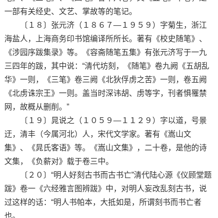
一部有关经史、文艺、掌故等的笔记。
〔１８〕张元济（１８６７—１９５９）字菊生，浙江
海盐人，上海商务印书馆编译所所长。著有《校史随笔》、
《涉园序跋集录》等。《容斋随笔五集》有张元济写于一九
三四年的跋，其中说：“清代坊刻，《随笔》卷九阙《五胡乱
华》一则，《三笔》卷三阙《北狄俘虏之苦》一则，卷五阙
《北虏诛宗王》一则。盖当时深讳胡、虏等字，刊者惧罹禁
网，故概从删削。”
〔１９〕晁说之（１０５９—１１２９）字以道，号景
迂，清丰（今属河北）人，宋代文学家。著有《嵩山文
集》、《晁氏客语》等。《嵩山文集》，二十卷，是他的诗
文集，《负薪对》载于卷三中。
〔２０〕“明人好刻古书而古书亡”清代陆心源《仪顾堂题
跋》卷一《六经雅言图辨跋》中，对明人妄改乱刻古书，说
过这样的话：“明人书帕本，大抵如是，所谓刻书而书亡者
也。