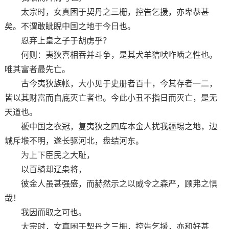
太宗时，女真困于契丹之三栅，控告乞援，亦卑恭甚
矣。不谓敢眦睨中国之地于今日也。
忍弃上皇之子于胡虏乎？
何则：夷狄喜相吞并斗争，是其犬羊狺吠咋啮之性也。
唯其富者最先亡。
古今夷狄族帐，大小见于史册者百十，今其存者一二，
皆以其财富而自底灭亡者也。今此小丑不指日而灭亡，是无
天道也。
褫中国之衣冠，复夷狄之四库本金人扰我疆埸之地，边
城斥堠不明，遂长驱河北，盘结河东。
为上下臣民之大耻，
以百骑却辽枭将，
彼金人虽甚强盛，而赫然示之以威令之森严，顾弗之惧
哉！
我因而取之可也。
太宗时，女真困于契丹之三栅，控告乞援，亦和好甚