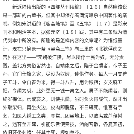
新近陆续出版的《四部丛刊续编》〔１６〕自然应该说
是一部新的古董书，但其中却保存着满清暗杀中国著作的案
卷。例如宋洪迈的《容斋随笔》至《五笔》〔１７〕是影宋
刊本和明活字本，据张元济〔１８〕跋，其中有三条就为清
代刻本中所没有。所删的是怎样内容的文章呢？为惜纸墨
计，现在只摘录一条《容斋三笔》卷三里的《北狄俘虏之
苦》在这里——“元魏破江陵，尽以所俘士民为奴，无分贵
贱，盖北方夷俗皆然也。自靖康之后，陷于金虏者，帝子王
孙，官门仕族之家，尽没为奴婢，使供作务。每人一月支稗
子五斗，令自舂为米，得一斗八升，用为餱粮；岁支麻五
把，令缉为裘。此外更无一钱一帛之入。男子不能缉者，则
终岁裸体。虏或哀之，则使执爨，虽时负火得暖气，然才出
外取柴归，再坐火边，皮肉即脱落，不日辄死。惟喜有手
艺，如医人绣工之类，寻常只团坐地上，以败席或芦藉衬
之，遇客至开筵，引能乐者使奏技，酒阑客散，各复其初，
依旧环坐刺绣：任其生死，视如草芥。……”