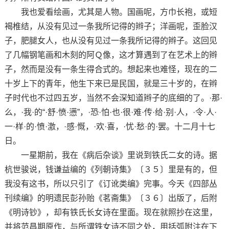
我也爱看绘画，尤其是人物。国画呢，方巾长袍，或短
褐椎结，从没有见过一条我所记得的辫子；洋画呢，歪脸汉
子，肥腿女人，也从没有见过一条我所记得的辫子。这回见
了几幅钢笔画和木刻的阿Ｑ像，这才算遇到了在艺术上的辫
子，然而是没有一条生得合式的。想起来也难怪，现在的二
十岁上下的青年，他生下来已是民国，就是三十岁的，在辫
子时代也不过四五岁，当然不会深知道辫子的底细的了。·那·
么，·我·的“·舒·愤·懑”，·恐·怕·也·很·难·传·给·别·人，·令·人·
一·样·的·愤·激，·感·慨，·欢·喜，·忧·愁·的·罢。十二月十七
日。
一星期前，我在《病后杂谈》里说到铁氏二女的诗。据
杭世骏说，钱谦益编的《列朝诗集》〔３５〕里是有的，但
我没有这书，所以只引了《订讹类编》完事。今天《四部丛
刊续编》的明遗民彭孙贻《茗斋集》〔３６〕出版了，后附
《明诗钞》，却有铁氏长女诗在里面。现在就照抄在这里，
并将范昌期原作，与所谓铁女诗不同之处，用括弧附注在下