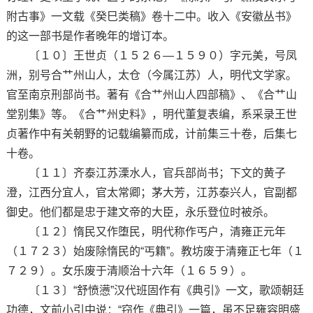
附古事》一文载《癸巳类稿》卷十二中。收入《安徽丛书》
的这一部书是作者晚年的增订本。
〔１０〕王世贞（１５２６—１５９０）字元美，号凤
洲，别号合艹州山人，太仓（今属江苏）人，明代文学家。
官至南京刑部尚书。著有《合艹州山人四部稿》、《合艹山
堂别集》等。《合艹州史料》，明代董复表编，系采录王世
贞著作中有关朝野的记载编纂而成，计前集三十卷，后集七
十卷。
〔１１〕齐泰江苏溧水人，官兵部尚书；下文的黄子
澄，江西分宜人，官太常卿；茅大芳，江苏泰兴人，官副都
御史。他们都是忠于建文帝的大臣，永乐登位时被杀。
〔１２〕惰民又作堕民，明代称作丐户，清雍正元年
（１７２３）始废除惰民的“丐籍”。教坊废于清雍正七年（１
７２９）。女乐废于清顺治十六年（１６５９）。
〔１３〕“舒愤懑”汉代班固作有《典引》一文，歌颂朝廷
功德，文前小引中说：“窃作《典引》一篇，虽不足雍容明盛