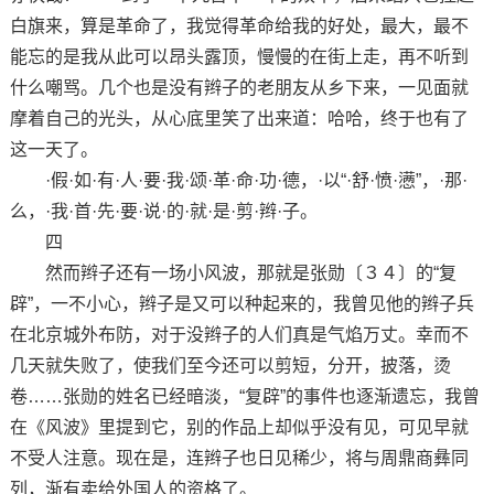
白旗来，算是革命了，我觉得革命给我的好处，最大，最不
能忘的是我从此可以昂头露顶，慢慢的在街上走，再不听到
什么嘲骂。几个也是没有辫子的老朋友从乡下来，一见面就
摩着自己的光头，从心底里笑了出来道：哈哈，终于也有了
这一天了。
·假·如·有·人·要·我·颂·革·命·功·德，·以“·舒·愤·懑”，·那·
么，·我·首·先·要·说·的·就·是·剪·辫·子。
四
然而辫子还有一场小风波，那就是张勋〔３４〕的“复
辟”，一不小心，辫子是又可以种起来的，我曾见他的辫子兵
在北京城外布防，对于没辫子的人们真是气焰万丈。幸而不
几天就失败了，使我们至今还可以剪短，分开，披落，烫
卷……张勋的姓名已经暗淡，“复辟”的事件也逐渐遗忘，我曾
在《风波》里提到它，别的作品上却似乎没有见，可见早就
不受人注意。现在是，连辫子也日见稀少，将与周鼎商彝同
列，渐有卖给外国人的资格了。