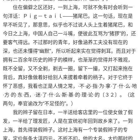
住在偏僻之区还好，一到上海，可就不免有时会听到一
句洋话：Ｐｉｇ－ｔａｉｌ——猪尾巴。这一句话，现在是
早不听见了，那意思，似乎也不过说人头上生着猪尾巴，和
今日之上海，中国人自己一斗嘴，便彼此互骂为“猪猡”的，还
要客气得远。不过那时的青年，好像涵养工夫没有现在的
深，也还未懂得“幽默”，所以听起来实在觉得刺耳。而且对于
拥有二百余年历史的辫子的模样，也渐渐的觉得并不雅观，
既不全留，又不全剃，剃去一圈，留下一撮，又打起来拖在
背后，真好像做着好给别人来拔着牵着的柄子。对于它终于
怀了恶感，我看也正是人情之常，·不·必·指·为·拿·了·什·么·地
·方·的·东·西，·迷·了·什·么·斯·基·的·理·论·的〔３２〕。（这
两句，奉官谕改为“不足怪的”。）
我的辫子留在日本，一半送给客店里的一位使女做了假
发，一半给了理发匠，人是在宣统初年回到故乡来了。一到
上海，首先得装假辫子。这时上海有一个专装假辫子的专
家，定价每条大洋四元，不折不扣，他的大名，大约那时的