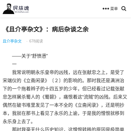
菜单
《且介亭杂文》：病后杂谈之余
且介亭杂文
·
678
阅读
——关于“舒愤懑”
一
我常说明朝永乐皇帝的凶残，远在张献忠之上，是受了
宋端仪的《立斋闲录》〔２〕的影响的。那时我还是满洲治
下的一个拖着辫子的十四五岁的少年，但已经看过记载张献
忠怎样屠杀蜀人的《蜀碧》，痛恨着这“流贼”的凶残。后来又
偶然在破书堆里发见了一本不全的《立斋闲录》，还是明抄
本，我就在那书上看见了永乐的上谕，于是我的憎恨就移到
永乐身上去了。
那时我毫无什么历史知识，这憎恨转移的原因是极简单