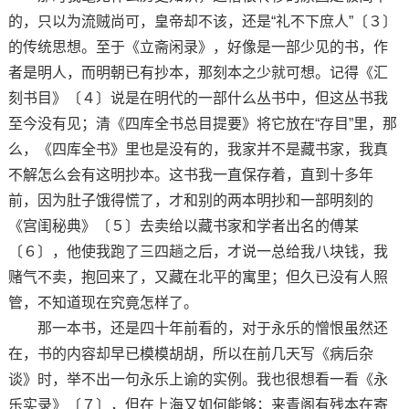
的，只以为流贼尚可，皇帝却不该，还是“礼不下庶人”〔３〕
的传统思想。至于《立斋闲录》，好像是一部少见的书，作
者是明人，而明朝已有抄本，那刻本之少就可想。记得《汇
刻书目》〔４〕说是在明代的一部什么丛书中，但这丛书我
至今没有见；清《四库全书总目提要》将它放在“存目”里，那
么，《四库全书》里也是没有的，我家并不是藏书家，我真
不解怎么会有这明抄本。这书我一直保存着，直到十多年
前，因为肚子饿得慌了，才和别的两本明抄和一部明刻的
《宫闺秘典》〔５〕去卖给以藏书家和学者出名的傅某
〔６〕，他使我跑了三四趟之后，才说一总给我八块钱，我
赌气不卖，抱回来了，又藏在北平的寓里；但久已没有人照
管，不知道现在究竟怎样了。
那一本书，还是四十年前看的，对于永乐的憎恨虽然还
在，书的内容却早已模模胡胡，所以在前几天写《病后杂
谈》时，举不出一句永乐上谕的实例。我也很想看一看《永
乐实录》〔７〕，但在上海又如何能够；来青阁有残本在寄