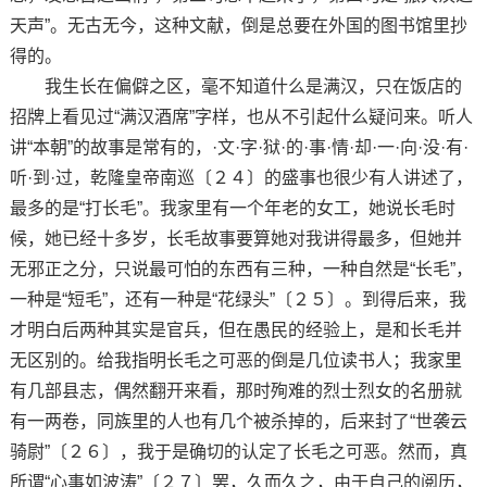
天声”。无古无今，这种文献，倒是总要在外国的图书馆里抄
得的。
我生长在偏僻之区，毫不知道什么是满汉，只在饭店的
招牌上看见过“满汉酒席”字样，也从不引起什么疑问来。听人
讲“本朝”的故事是常有的，·文·字·狱·的·事·情·却·一·向·没·有·
听·到·过，乾隆皇帝南巡〔２４〕的盛事也很少有人讲述了，
最多的是“打长毛”。我家里有一个年老的女工，她说长毛时
候，她已经十多岁，长毛故事要算她对我讲得最多，但她并
无邪正之分，只说最可怕的东西有三种，一种自然是“长毛”，
一种是“短毛”，还有一种是“花绿头”〔２５〕。到得后来，我
才明白后两种其实是官兵，但在愚民的经验上，是和长毛并
无区别的。给我指明长毛之可恶的倒是几位读书人；我家里
有几部县志，偶然翻开来看，那时殉难的烈士烈女的名册就
有一两卷，同族里的人也有几个被杀掉的，后来封了“世袭云
骑尉”〔２６〕，我于是确切的认定了长毛之可恶。然而，真
所谓“心事如波涛”〔２７〕罢，久而久之，由于自己的阅历，