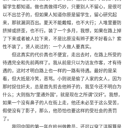
留学生都知道。做也真做得巧妙，只要别人不留心，是很可
以不出岔子的，但如果人知道你原是留学生，留心研究起
来，那就漏洞百出。夏天不能戴帽，也不大行；人堆里要防
挤掉或挤歪，也不行。装了一个多月，我想，如果在路上掉
了下来或者被人拉下来，不是比原没有辫子更不好看么？索
性不装了，贤人说过的：一个人做人要真实。
但这真实的代价真也不便宜，走出去时，在路上所受的
待遇完全和先前两样了。我从前是只以为访友作客，才有待
遇的，这时才明白路上也一样的一路有待遇。最好的是呆
看，但大抵是冷笑，恶骂。小则说是偷了人家的女人，因为
那时捉住奸夫，总是首先剪去他辫子的，我至今还不明白为
什么；大则指为“里通外国”，就是现在之所谓“汉奸”。我想，
如果一个没有鼻子的人在街上走，他还未必至于这么受苦，
假使没有了影子，那么，他恐怕也要这样的受社会的责罚
了。
我回中国的第一年在杭州做教员，还可以穿了洋服算是