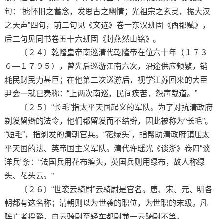
句：“摅怀旧之蓄念，发思古之幽情；光祖宗之玄灵，振大汉
之天声”四句，前二句见《文选》卷一东汉班固《西都赋》，
后二句见同书卷五十六班固《封燕然山铭》。
〔２４〕乾隆皇帝南巡清代乾隆帝在位六十年（１７３
６—１７９５），曾先后巡游江南六次，沿途供应频繁，销
耗民财民力甚巨；在他第二次巡游后，视学江苏回来的大臣
尹会一就已奏称：“上两次南巡，民间疾苦，怨声载道。”
〔２５〕“长毛”指太平天国起义的军队。为了对抗清政府
剃发留辫的法令，他们都留发而不结辫，因此被称为“长毛”。
“短毛”，指剃发的清朝官兵。“花绿头”，指帮助清政府镇压太
平天国的法、英帝国主义军队。清代许瑶光《谈浙》卷四“谈
洋兵”条：“法国兵用花布缠头，英国兵则用绿布，故人称绿
头、花头云。”
〔２６〕“世袭云骑尉”云骑尉是官名。唐、宋、元、明各
朝都有这名称；清朝则以为世袭的职位，为世职的末级。凡
阵亡者授爵，自云骑尉至轻车都尉兼一云骑尉不等。