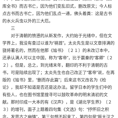
库全书》而古书亡，因为他们变乱旧式，删改原文；今人标
点古书而古书亡，因为他们乱点一通，佛头着粪：这是古书
的水火兵虫以外的三大厄。
三
对于清朝的愤懑的从新发作，大约始于光绪中，但在文
学界上，我没有查过以谁为“祸首”。太炎先生是以文章排满的
骁将著名的，然而在他那《訄书》〔２１〕的未改订本中，
还承认满人可以主中国，称为“客帝”，比于嬴秦的“客卿”〔２
２〕。但是，总之，到光绪末年，翻印的不利于清朝的古
书，可是陆续出现了；太炎先生也自己改正了“客帝”说，在再
版的《訄书》里，“删而存此篇”；后来这书又改名为《检
论》，我却不知道是否还是这办法。留学日本的学生们中的
有些人，也在图书馆里搜寻可以鼓吹革命的明末清初的文
献。那时印成一大本的有《汉声》，是《湖北学生界》〔２
３〕的增刊，面子上题着四句集《文选》句：“抒怀旧之积
念，发思古之幽情”，第三句想不起来了，第四句是“振大汉之