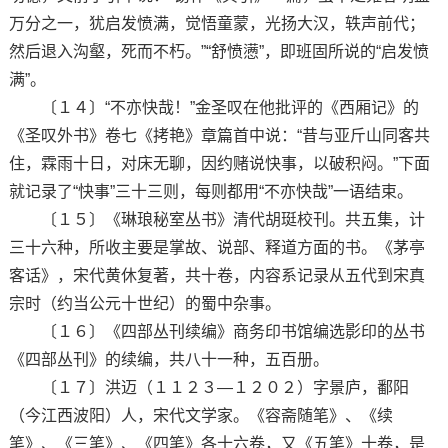
万分之一，犹启发愤满，觉悟童蒙，光扬大汉，轶声前代；
然后退入沟壑，死而不朽。”“舒愤懑”，即班固所说的“启发愤
满”。
〔１４〕“不亦快哉！”金圣叹在他批评的《西厢记》的
《圣叹外书》卷七《拷艳》章篇首中说：“昔与亚斤山同客共
住，霖雨十日，对床无聊，因约赌说快事，以破积闷。”下面
就记录了“快事”三十三则，每则都用“不亦快哉”一语结束。
〔１５〕《琳琅秘室丛书》清代胡珽校刊。共五集，计
三十六种，所收主要是掌故、说部、释道方面的书。《茅亭
客话》，宋代黄休复著，共十卷，内容系记录从五代到宋真
宗时（约当公元十世纪）的蜀中杂事。
〔１６〕《四部丛刊续编》商务印书馆编选影印的丛书
《四部丛刊》的续编，共八十一种，五百册。
〔１７〕洪迈（１１２３—１２０２）字景庐，鄱阳
（今江西波阳）人，宋代文学家。《容斋随笔》、《续
笔》、《三笔》、《四笔》各十六卷，又《五笔》十卷，是