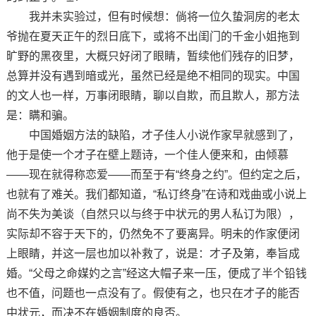
我并未实验过，但有时候想：倘将一位久蛰洞房的老太
爷抛在夏天正午的烈日底下，或将不出闺门的千金小姐拖到
旷野的黑夜里，大概只好闭了眼睛，暂续他们残存的旧梦，
总算并没有遇到暗或光，虽然已经是绝不相同的现实。中国
的文人也一样，万事闭眼睛，聊以自欺，而且欺人，那方法
是：瞒和骗。
中国婚姻方法的缺陷，才子佳人小说作家早就感到了，
他于是使一个才子在壁上题诗，一个佳人便来和，由倾慕
——现在就得称恋爱——而至于有“终身之约”。但约定之后，
也就有了难关。我们都知道，“私订终身”在诗和戏曲或小说上
尚不失为美谈（自然只以与终于中状元的男人私订为限），
实际却不容于天下的，仍然免不了要离异。明未的作家便闭
上眼睛，并这一层也加以补救了，说是：才子及第，奉旨成
婚。“父母之命媒妁之言”经这大帽子来一压，便成了半个铅钱
也不值，问题也一点没有了。假使有之，也只在才子的能否
中状元，而决不在婚姻制度的良否。