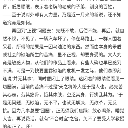
背，低眉顺眼，表示着老牌的老成的子弟，驯良的百姓，
——至于说对外却有大力量，乃是近一月来的新说，还不知
道究竟是如何。
再回到“正视”问题去：先既不敢，后便不能，再后，就自
然不视，不见了。一辆汽车坏了，停在马路上，一群人围着
呆看，所得的结果是一团乌油油的东西。然而由本身的矛盾
或社会的缺陷所生的苦痛，虽不正视，却要身受的。文人究
竟是敏感人物，从他们的作品上看来，有些人确也早已感到
不满，可是一到快要显露缺陷的危机一发之际，他们总即刻
连说“并无其事”，同时便闭上了眼睛。这闭着的眼睛便看见一
切圆满，当前的苦痛不过是“天之将降大任于是人也，必先苦
其心志，劳其筋骨，饿其体肤，空乏其身，行拂乱其为。”于
是无问题，无缺陷，无不平，也就无解决，无改革，无反
抗。因为凡事总要“团圆”，正无须我们焦躁；放心喝茶，睡觉
大吉。再说费话，就有“不合时宜”之咎，免不了要受大学教授
的纠正了。呸！