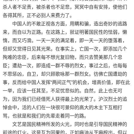
杀人者不足责，被杀者也不足悲，冥冥中自有安排，使他们
各得其所，正不必别人来费力了。
中国人的不敢正视各方面，用瞒和骗，造出奇妙的逃路
来，而自以为正路。在这路上，就证明著国民性的怯弱，懒
惰，而又巧滑。一天一天的满足着，即一天一天的堕落着，
但却又觉得日见其光荣。在事实上，亡国一次，即添加几个
殉难的忠臣，后来每不想光复旧物，而只去赞美那几个忠
臣；遭劫一次，即造成一群不辱的烈女，事过之后，也每每
不思惩凶，自卫，却只顾歌咏那一群烈女。彷佛亡国遭劫的
事，反而给中国人发挥“两间正气”的机会，增高价值，即在此
一举，应该一任其至，不足忧悲似的。自然，此上也无可
为，因为我们已经借死人获得最上的光荣了。沪汉烈士的追
悼会中，活的人们在一块很可景仰的高大的木主下互相打
骂，也就是和我们的先辈走着同一的路。
文艺是国民精神所发的火光，同时也是引导国民精神的
前途的灯火。这是互为因果的，正如麻油从芝麻榨出，但以