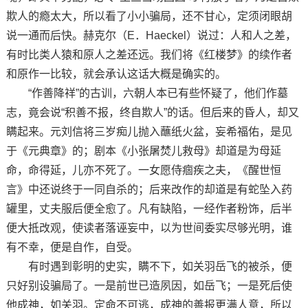
欺人的瘾太大，所以看了小小骗局，还不甘心，定须闭眼胡
说一通而后快。赫克尔（E．Haeckel）说过：人和人之差，
有时比类人猿和原人之差还远。我们将《红楼梦》的续作者
和原作一比较，就会承认这话大概是确实的。
“作善降祥”的古训，六朝人本已有些怀疑了，他们作墓
志，竟会说“积善不报，终自欺人”的话。但后来的昏人，却又
瞒起来。元刘信将三岁痴儿抛入蘸纸火盆，妄希福佑，是见
于《元典章》的；剧本《小张屠焚儿救母》却道是为母延
命，命得延，儿亦不死了。一女愿侍痼疾之夫，《醒世恒
言》中还说终于一同自杀的；后来改作的却道是有蛇坠入药
罐里，丈夫服后便全愈了。凡有缺陷，一经作者粉饰，后半
便大抵改观，使读者落诬妄中，以为世间委实尽够光明，谁
有不幸，便是自作，自受。
有时遇到彰明的史实，瞒不下，如关羽岳飞的被杀，便
只好别设骗局了。一是前世已造夙因，如岳飞；一是死后使
他成神，如关羽。定命不可逃，成神的善报更满人意，所以