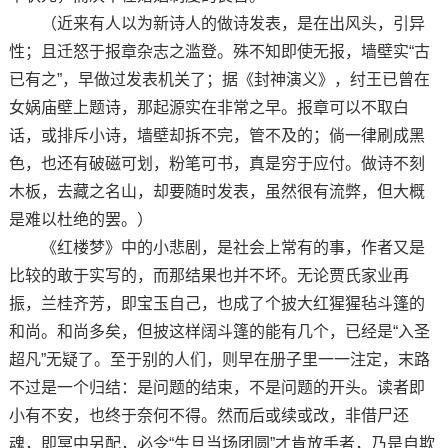
（近来有人以为新诗人的做诗发表，是在出风头，引异
性；且迁怒于报章杂志之滥登。殊不知即使无报，墙壁实“古
已有之”，早做过发表机关了；据《封神演义》，纣王已曾在
女娲庙壁上题诗，那起源实在非常之早。报章可以不取白
话，或排斥小诗，墙壁却拆不完，管不及的；倘一律刷成黑
色，也还有破磁可划，粉笔可书，真是穷于应付。做诗不刻
木板，去藏之名山，却要随时发表，虽然很有流弊，但大概
是难以杜绝的罢。）
《红楼梦》中的小悲剧，是社会上常有的事，作者又是
比较的敢于实写的，而那结果也并不坏。无论贾氏家业再
振，兰桂齐芳，即宝玉自己，也成了个披大红猩猩毡斗篷的
和尚。和尚多矣，但披这样阔斗篷的能有几个，已经是“入圣
超凡”无疑了。至于别的人们，则早在册子里一一注定，末路
不过是一个归结：是问题的结束，不是问题的开头。读者即
小有不安，也终于奈何不得。然而后或续或改，非借尸还
魂，即冥中另配，必令“生旦当场团圆”才肯放手者，乃是自欺