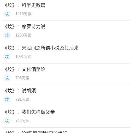
《坟》：科学史教篇
坟
1213
阅读
《坟》：摩罗诗力说
坟
1258
阅读
《坟》：宋民间之所谓小说及其后来
坟
1091
阅读
《坟》：文化偏至论
坟
798
阅读
《坟》：说胡须
坟
791
阅读
《坟》：我们怎样做父亲
坟
742
阅读