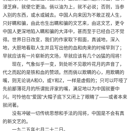
浸芝麻，就使它更油。倘以油为上，就不必说；否则，当参
入别的东西，或水或碱去。中国人向来因为不敢正视人生，
只好瞒和骗，由此也生出瞒和骗的文艺来，由这文艺，更令
中国人更深地陷入瞒和骗的大泽中，甚而至于已经自己不觉
得。世界日日改变，我们的作家取下假面，真诚地，深入
地，大胆地看取人生并且写出他的血和肉来的时候早到了；
早就应该有一片崭新的文场，早就应该有几个凶猛的闯将！
现在，气象似乎一变，到处听不见歌吟花月的声音了，
代之而起的是铁和血的赞颂。然而倘以欺瞒的心，用欺瞒的
嘴，则无论说A和O，或Y和Z，一样是虚假的；只可以吓哑了
先前鄙薄花月的所谓批评家的嘴，满足地以为中国就要中
兴。可怜他在“爱国”大帽子底下又闭上了眼睛了——或者本来
就闭著。
没有冲破一切传统思想和手法的闯将，中国是不会有真
的新文艺的。
一九二五年七月二十二日。