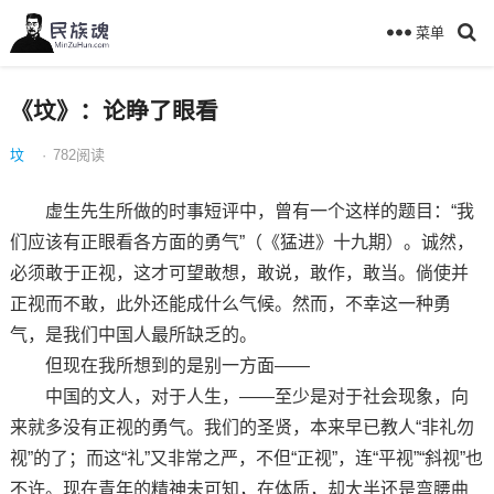
菜单
《坟》：论睁了眼看
坟
·
782
阅读
虚生先生所做的时事短评中，曾有一个这样的题目：“我
们应该有正眼看各方面的勇气”（《猛进》十九期）。诚然，
必须敢于正视，这才可望敢想，敢说，敢作，敢当。倘使并
正视而不敢，此外还能成什么气候。然而，不幸这一种勇
气，是我们中国人最所缺乏的。
但现在我所想到的是别一方面——
中国的文人，对于人生，——至少是对于社会现象，向
来就多没有正视的勇气。我们的圣贤，本来早已教人“非礼勿
视”的了；而这“礼”又非常之严，不但“正视”，连“平视”“斜视”也
不许。现在青年的精神未可知，在体质，却大半还是弯腰曲