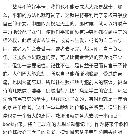
战斗不算好事情，我们也不能责成人人都是战士，那
么，平和的方法也就可贵了，这就是将来利用了亲权来解放
自己的子女。中国的亲权是无上的，那时候，就可以将财产
平匀地分配子女们，使他们平和而没有冲突地都得到相等的
经济权，此后或者去读书，或者去生发，或者为自己去亨
用，或者为社会去做事，或者去花完，都请便，自己负责
任。这虽然也是颇远的梦，可是比黄金世界的梦近得不少
了。但第一需要记性。记性不佳，是有益于己而有害于子孙
的。人们因为能忘却，所以自己能渐渐地脱离了受过的苦
痛，也因为能忘却，所以往往照样地再犯前人的错误。被虐
待的儿媳做了婆婆，仍然虐待儿媳；嫌恶学生的官吏，每是
先前痛骂官吏的学生；现在压迫子女的，有时也就是十年前
的家庭革命者。这也许与年龄和地位都有关系罢，但记性不
佳也是一个很大的原因。救济法就是各人去买一本note－
book⑦来，将自己现在的思想举动都记上，作为将来年龄和
地位都改变了之后的参考。假如憎恶孩子要到公园去的时