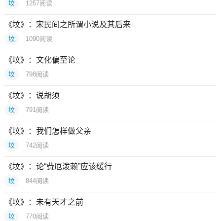
坟
1257
阅读
《坟》：宋民间之所谓小说及其后来
坟
1090
阅读
《坟》：文化偏至论
坟
798
阅读
《坟》：说胡须
坟
791
阅读
《坟》：我们怎样做父亲
坟
742
阅读
《坟》：论“费厄泼赖”应该缓行
坟
844
阅读
《坟》：未有天才之前
坟
770
阅读