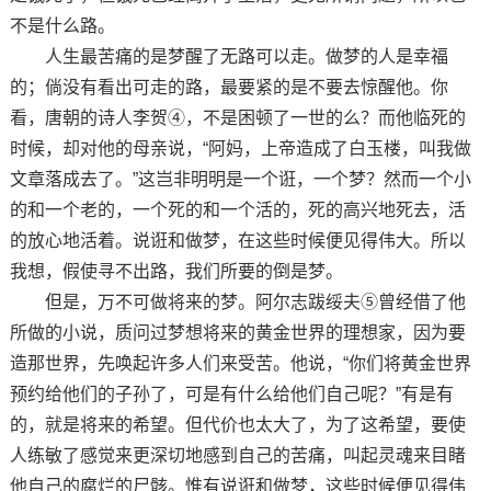
不是什么路。
人生最苦痛的是梦醒了无路可以走。做梦的人是幸福
的；倘没有看出可走的路，最要紧的是不要去惊醒他。你
看，唐朝的诗人李贺④，不是困顿了一世的么？而他临死的
时候，却对他的母亲说，“阿妈，上帝造成了白玉楼，叫我做
文章落成去了。”这岂非明明是一个诳，一个梦？然而一个小
的和一个老的，一个死的和一个活的，死的高兴地死去，活
的放心地活着。说诳和做梦，在这些时候便见得伟大。所以
我想，假使寻不出路，我们所要的倒是梦。
但是，万不可做将来的梦。阿尔志跋绥夫⑤曾经借了他
所做的小说，质问过梦想将来的黄金世界的理想家，因为要
造那世界，先唤起许多人们来受苦。他说，“你们将黄金世界
预约给他们的子孙了，可是有什么给他们自己呢？”有是有
的，就是将来的希望。但代价也太大了，为了这希望，要使
人练敏了感觉来更深切地感到自己的苦痛，叫起灵魂来目睹
他自己的腐烂的尸骸。惟有说诳和做梦，这些时候便见得伟