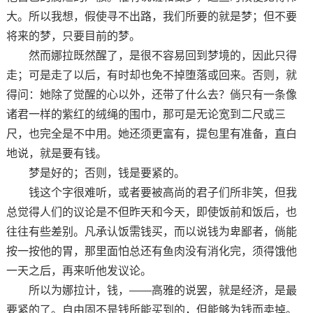
大。所以我想，假使寻不出路，我们所要的就是梦；但不要
将来的梦，只要目前的梦。
然而娜拉既然醒了，是很不容易回到梦境的，因此只得
走；可是走了以后，有时却也免不掉堕落或回来。否则，就
得问：她除了觉醒的心以外，还带了什么去？倘只有一条像
诸君一样的紫红的绒绳的围巾，那可是无论宽到二尺或三
尺，也完全是不中用。她还须更富有，提包里有准备，直白
地说，就是要有钱。
梦是好的；否则，钱是要紧的。
钱这个字很难听，或者要被高尚的君子们所非笑，但我
总觉得人们的议论是不但昨天和今天，即使饭前和饭后，也
往往有些差别。凡承认饭需钱买，而以说钱为卑鄙者，倘能
按一按他的胃，那里面怕总还有鱼肉没有消化完，须得饿他
一天之后，再来听他发议论。
所以为娜拉计，钱，——高雅的说罢，就是经济，是最
要紧的了。自由固不是钱所能买到的，但能够为钱而卖掉。