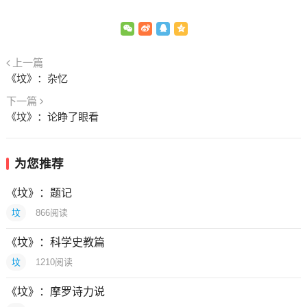
上一篇
《坟》：杂忆
下一篇
《坟》：论睁了眼看
为您推荐
《坟》：题记
坟
866
阅读
《坟》：科学史教篇
坟
1210
阅读
《坟》：摩罗诗力说