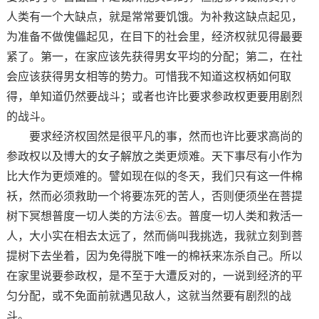
人类有一个大缺点，就是常常要饥饿。为补救这缺点起见，
为准备不做傀儡起见，在目下的社会里，经济权就见得最要
紧了。第一，在家应该先获得男女平均的分配；第二，在社
会应该获得男女相等的势力。可惜我不知道这权柄如何取
得，单知道仍然要战斗；或者也许比要求参政权更要用剧烈
的战斗。
要求经济权固然是很平凡的事，然而也许比要求高尚的
参政权以及博大的女子解放之类更烦难。天下事尽有小作为
比大作为更烦难的。譬如现在似的冬天，我们只有这一件棉
袄，然而必须救助一个将要冻死的苦人，否则便须坐在菩提
树下冥想普度一切人类的方法⑥去。普度一切人类和救活一
人，大小实在相去太远了，然而倘叫我挑选，我就立刻到菩
提树下去坐着，因为免得脱下唯一的棉袄来冻杀自己。所以
在家里说要参政权，是不至于大遭反对的，一说到经济的平
匀分配，或不免面前就遇见敌人，这就当然要有剧烈的战
斗。