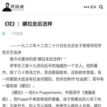
菜单
《坟》：娜拉走后怎样
坟
·
704
阅读
——一九二三年十二月二十六日在北京女子高等师范学
校文艺会讲
我今天要讲的是“娜拉走后怎样？”
伊孛生②是十九世纪后半的瑙威的一个文人。他的著
作，除了几十首诗之外，其余都是剧本。这些剧本里面，有
一时期是大抵含有社会问题的，世间也称作“社会剧”，其中有
一篇就是《娜拉》。
《娜拉》一名Ein Puppenheim，中国译作《傀儡家
庭》。但Puppe不单是牵线的傀儡，孩子抱着玩的人形③也
是；引申开去，别人怎么指挥，他便怎么做的人也是。娜拉