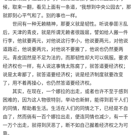
候，取来一翻，看见上面有一条道，“我想到中央公园去”，那
就即刻心平气和了。别的事也一样。
世间有一种无赖精神，那要义就是韧性。听说拳匪⑧乱
后，天津的青皮，就是所谓无赖者很跋扈，譬如给人搬一件
行李，他就要两元，对他说这行李小，他说要两元，对他说
道路近，他说要两元，对他说不要搬了，他说也仍然要两
元。青皮固然是不足为法的，而那韧性却大可以佩服。要求
经济权也一样，有人说这事情太陈腐了，就答道要经济权；
说是太卑鄙了，就答道要经济权；说是经济制度就要改变
了，用不着再操心，也仍然答道要经济权。
其实，在现在，一个娜拉的出走，或者也许不至于感到
困难的，因为这人物很特别，举动也新鲜，能得到若干人们
的同情，帮助着生活。生活在人们的同情之下，已经是不自
由了，然而倘有一百个娜拉出走，便连同情也减少，有一千
一万个出走，就得到厌恶了，断不如自己握着经济权之为可
靠。