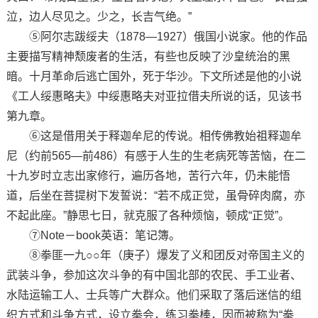
泣，边人尽见之。少之，长吉气绝。”
⑤阿尔志跋绥夫（1878—1927）俄国小说家。他的作品
主要描写精神颓废者的生活，有些也反映了沙皇统治的黑
暗。十月革命后逃亡国外，死于华沙。下文所述是他的小说
《工人绥惠略夫》中绥惠略夫对亚拉借夫所说的话，见该书
第九章。
⑥这是借用关于释迦牟尼的传说。相传佛教始祖释迦牟
尼（约前565—前486）有感于人生的生老病死等苦恼，在二
十九岁时立志出家修行，遍历各地，苦行六年，仍未能悟
道，后坐在菩提树下发誓说：“若不成正觉，虽骨碎肉腐，亦
不起此座。”静思七日，就克服了各种烦恼，顿成“正觉”。
⑦Note－book英语：笔记簿。
⑧拳匪一九○○年（庚子）爆发了义和团反对帝国主义的
武装斗争，参加这次斗争的有中国北部的农民、手工业者、
水陆运输工人、士兵等广大群众。他们采取了落后迷信的组
织方式和斗争方式，设立拳会，练习拳棒，因而被称为“拳