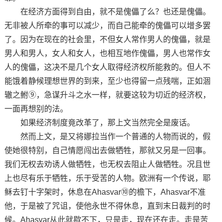
在经济方面得到自由，就不是傀儡了么？也还是傀儡。
无非被人所牵的事可以减少，而自己能牵的傀儡可以增多罢
了。因为在现在的社会里，不但女人常作男人的傀儡，就是
男人和男人，女人和女人，也相互地作傀儡，男人也常作女
人的傀儡，这决不是几个女人取得经济权所能救的。但人不
能饿着静候理想世界的到来，至少也得留一点残喘，正如涸
辙之鲋⑨，急谋升斗之水一样，就要这较为切近的经济权，
一面再想别的法。
如果经济制度竟改革了，那上文当然完全是废话。
然而上文，是又将娜拉当作一个普通的人物而说的，假
使她很特别，自己情愿闯出去做牺牲，那就又另是一回事。
我们无权去劝诱人做牺牲，也无权去阻止人做牺牲。况且世
上也尽有乐于牺牲，乐于受苦的人物。欧洲有一个传说，耶
稣去钉十字架时，休息在Ahasvar⑩的檐下，Ahasvar不准
他，于是被了咒诅，使他永世不得休息，直到末日裁判的时
候。Ahasvar从此就歇不下，只是走，现在还在走。走是苦