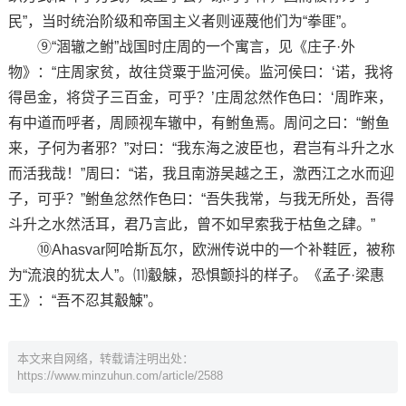
民”，当时统治阶级和帝国主义者则诬蔑他们为“拳匪”。
⑨“涸辙之鲋”战国时庄周的一个寓言，见《庄子·外
物》：“庄周家贫，故往贷粟于监河侯。监河侯曰：‘诺，我将
得邑金，将贷子三百金，可乎？’庄周忿然作色曰：‘周昨来，
有中道而呼者，周顾视车辙中，有鲋鱼焉。周问之曰：“鲋鱼
来，子何为者邪？”对曰：“我东海之波臣也，君岂有斗升之水
而活我哉！”周曰：“诺，我且南游吴越之王，激西江之水而迎
子，可乎？”鲋鱼忿然作色曰：“吾失我常，与我无所处，吾得
斗升之水然活耳，君乃言此，曾不如早索我于枯鱼之肆。”
⑩Ahasvar阿哈斯瓦尔，欧洲传说中的一个补鞋匠，被称
为“流浪的犹太人”。⑾觳觫，恐惧颤抖的样子。《孟子·梁惠
王》：“吾不忍其觳觫”。
本文来自网络，转载请注明出处：
https://www.minzuhun.com/article/2588