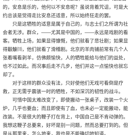
的，安息是乐的，他何以不安息呢？虽说背着咒诅，可是大
约总该是觉得走比安息还适意，所以始终狂走的罢。
只是这牺牲的适意是属于自己的，与志士们之所谓为社
会者无涉。群众，——尤其是中国的，——永远是戏剧的看
客。牺牲上场，如果显得慷慨，他们就看了悲壮剧；如果显
得觳觫⑾，他们就看了滑稽剧。北京的羊肉铺前常有几个人
张着嘴看剥羊，仿佛颇愉快，人的牺牲能给与他们的益处，
也不过如此。而况事后走不几步，他们并这一点愉快也就忘
却了。
对于这样的群众没有法，只好使他们无戏可看倒是疗
救，正无需乎震骇一时的牺牲，不如深沉的韧性的战斗。
可惜中国太难改变了，即使搬动一张桌子，改装一个火
炉，几乎也要血；而且即使有了血，也未必一定能搬动，能
改装。不是很大的鞭子打在背上，中国自己是不肯动弹的。
我想这鞭子总要来，好坏是别一问题，然而总要打到的。但
是从那里来，怎么地来，我也是不能确切地知道。