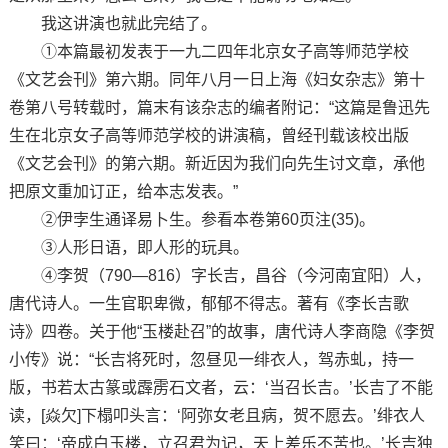
我这讲演也就此完结了。
①本篇最初发表于一九二四年北京女子高等师范学校
《文艺会刊》第六期。同年八月一日上海《妇女杂志》第十
卷第八号转载时，篇末有该杂志的编者附记：“这篇是鲁迅先
生在北京女子高等师范学校的讲演稿，曾经刊载该校出版
《文艺会刊》的第六期。新近因为我们向先生讨文章，承他
把原文重加订正，给本志发表。”
②伊孛生通译易卜生。参看本卷第60页注(35)。
③人形日语，即人形的玩具。
④李贺（790—816）字长吉，昌谷（今河南宜阳）人，
唐代诗人。一生官职卑微，郁郁不得志。著有《李长吉歌
诗》四卷。关于他“玉楼赴召”的故事，唐代诗人李商隐《李贺
小传》说：“长吉将死时，忽昼见一绯衣人，驾赤虬，持一
版，书若太古篆或霹雳石文者，云：‘当召长吉。’长吉了不能
读，[焱欠]下榻叩头言：‘阿弥女老且病，贺不愿去。’绯衣人
笑曰：‘帝成白玉楼，立召君为记，天上差乐不苦也。’长吉独