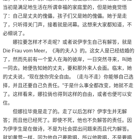
当初是满足地生活在所谓幸福的家庭里的，但是她竟觉悟
了：自己是丈夫的傀儡，孩子们又是她的傀儡。她于是走
了，只听得关门声，接着就是闭幕。这想来大家都知道，不
必细说了。
娜拉要怎样才不走呢？或者说伊孛生自己有解答，就是
Die Frau vom Meer，《海的夫人》的。这女人是已经结婚的
了，然而先前有一个爱人在海的彼岸，一日突然寻来，叫她
一同去。她便告知她的丈夫，要和那外来人会面。临末，她
的丈夫说，“现在放你完全自由。（走与不走）你能够自己选
择，并且还要自己负责任。”于是什么事全都改变，她就不走
了。这样看来，娜拉倘也得到这样的自由，或者也便可以安
住。
但娜拉毕竟是走了的。走了以后怎样？伊孛生并无解
答；而且他已经死了。即使不死，他也不负解答的责任。因
为伊孛生是在做诗，不是为社会提出问题来而且代为解答。
就如黄莺一样，因为他自己要歌唱，所以他歌唱，不是要唱