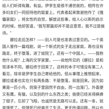
给人们听得有趣，有益。伊孛生是很不通世故的，相传在许
多妇女们一同招待他的筵宴上，代表者起来致谢他作了《傀
儡家庭》，将女性的自觉，解放这些事，给人心以新的启示
的时候，他却答道，“我写那篇却并不是这意思，我不过是做
诗。”
娜拉走后怎样？——别人可是也发表过意见的。一个英
国人曾作一篇戏剧，说一个新式的女子走出家庭，再也没有
路走，终于堕落，进了妓院了。还有一个中国人，——我称
他什么呢？上海的文学家罢，——说他所见的《娜拉》是和
现译本不同，娜拉终于回来了。这样的本子可惜没有第二人
看见，除非是伊孛生自己寄给他的。但从事理上推想起来，
娜拉或者也实在只有两条路：不是堕落，就是回来。因为如
果是一匹小鸟，则笼子里固然不自由，而一出笼门，外面便
又有鹰，有猫，以及别的什么东西之类；倘使已经关得麻痹
了翅子，忘却了飞翔，也诚然是无路可以走。还有一条，就
是饿死了，但饿死已经离开了生活，更无所谓问题，所以也