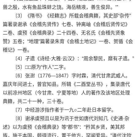
兽之殷，水有鱼盐珠蚌之饶。海岳精液，善生俊异。’”
〔3〕《隋书》《经籍志》所载会稽典籍，其史部“杂传”
篇著录谢承《会稽先贤传》七卷、钟离岫《会稽后贤传记》
二卷、虞预《会稽典录》二十四卷、无名氏《会稽先贤象
赞》五卷；“地理”篇著录朱育《会稽土地记》一卷、贺循《会
稽记》一卷。
〔4〕孑遗《诗经·大雅·云汉》：“周余黎民，靡有孑遗。”
〔5〕□□原为“作人”二字。
〔6〕张澍（1776—1847）字时霖，清代甘肃武威人。
嘉庆年间进士，曾官知县。所辑《二酉堂丛书》，集录唐代
以前凉州地区（今甘肃、宁夏等地）人的著作及该地区处理
典籍，共二十一种，三十卷。
〔7〕中经游涉指作者于一九○二年赴日本留学。
〔8〕谢承虞预且以是为讯于世如唐代刘知几《史通·杂
述》以为虞预《会稽典录》等“郡书”：“矜其乡贤，美其邦
族，施于本国，颇得流行，置于他方，罕闻爱异。”清代沈钦