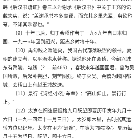
韩《后汉书疏证》卷三以为谢承《后汉书》中关于王充的记
载失实，说：“盖谢承书本多虚诬，而充其乡里先辈，务砍矜
夸，不知其乖谬也。”
〔9〕十年已后，归于会稽作者于一九○九年自日本归
国，一九一○年回到绍兴，距离乡时将十年。
〔10〕禹勾践之遗迹禹，我国古代部落联盟的领袖，夏
朝的建立者，以平治洪水著称。据说他死在会稽，今绍兴城
东有禹陵。勾践（？—前465），春秋末年越国国君。曾为吴
国所败，后起卧尝胆，刻苦图强，终于灭吴。会稽为越国都
城，会稽山上有越王城故迹。
〔11〕景行《诗经·小雅·车軬》：“高山仰止，景行行
止。”
〔12〕太岁在阏逢摄提格九月既望即夏历甲寅年九月十
六日（一九一四年十一月三日）。太岁即木星，古时据其运
转方位以纪年。太岁在甲为“阏逢”，在寅为“摄提格”。夏历每
月十五为望日。既望，即十六日。