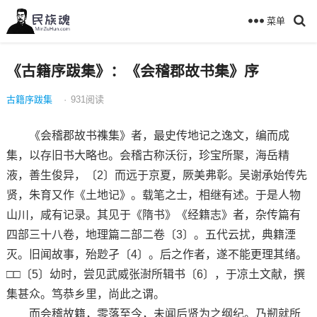
菜单
《古籍序跋集》：《会稽郡故书集》序
古籍序跋集
·
931
阅读
《会稽郡故书襍集》者，最史传地记之逸文，编而成
集，以存旧书大略也。会稽古称沃衍，珍宝所聚，海岳精
液，善生俊异，〔2〕而远于京夏，厥美弗彰。吴谢承始传先
贤，朱育又作《土地记》。载笔之士，相继有述。于是人物
山川，咸有记录。其见于《隋书》《经籍志》者，杂传篇有
四部三十八卷，地理篇二部二卷〔3〕。五代云扰，典籍湮
灭。旧闻故事，殆尟孑〔4〕。后之作者，遂不能更理其绪。
□□〔5〕幼时，尝见武威张澍所辑书〔6〕，于凉土文献，撰
集甚众。笃恭乡里，尚此之谓。
而会稽故籍，零落至今，未闻后贤为之纲纪。乃剏就所