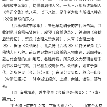
稽郡故书杂集》，均借署周作人名。一九三八年随该集编入
《鲁迅全集》第八卷。以下八篇，是作者为集内所辑八种逸
书分别撰写的序文。
《会稽郡故书杂集》，鲁迅早期辑录的古代逸书集，共
收谢承《会稽先贤传》、虞预《会稽典录》、钟离岫《会稽
后贤传记》、贺氏《会稽先贤象赞》、朱育《会稽土地
记》、贺循《会稽记》、孔灵符《会稽记》和夏侯曾先《会
稽地志》八种。前四种记载古代会稽的人物事迹，后四种记
载古代会稽的山川地理、名胜传说。所录佚文大都辑自唐宋
类书及其他古籍，并经相互校勘补充。会稽郡，始置于秦
代，治所在吴（今江苏苏州）；东汉分置吴郡，移治于山阴
（今浙江绍兴），辖今浙江绍兴、上虞、余姚、诸暨、鄞等
县。
〔2〕海岳精液，善生俊异《会稽典录·朱育》：“（虞）
翻对曰：
‘夫会稽上应牵牛之宿，下当少阳之位。……山有金木鸟