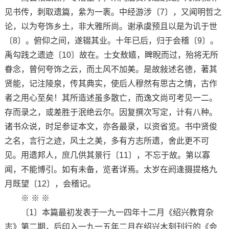
见书传，刺取遗篇，絫为一袠。中经游涉〔7〕，又闻明哲之
论，以为夸饰乡土，非大雅所尚。谢承虞预且以是为讥于世
〔8〕。俯仰之间，遂辍其业。十年已后，归于会稽〔9〕。
禹勾践之遗迹〔10〕故在。士女敖嬉，睥睨而过，殆将无所
眷念，曾何夸饰之云，而土风不加美。是故敍述名德，著其
贤能，记注陵泉，传其典实，使后人穆然有思古之情，古作
者之用心至矣！其所造述虽多散亡，而逸文尚可考见一二。
存而录之，或差胜于泯绝云尔。因复撰次写定，计有八种。
诸书众说，时足参证本文，亦各最录，以资省览。书中贤俊
之名，言行之迹，风土之美，多有方志所遗，舍此更不可
见。用遗邦人，庶几供其景行〔11〕，不忘于故。第以寡
闻，不能博引。如有未备，览者详焉。太岁在阏逢摄提格九
月既望〔12〕，会稽记。
※ ※ ※
〔1〕本篇最初发表于一九一四年十二月《绍兴教育杂
志》第二期，后印入一九一五年二月在绍兴木刻刊行的《会