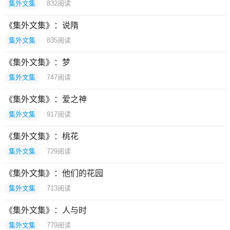
集外文集
832
阅读
《集外文集》：说隋
集外文集
835
阅读
《集外文集》：梦
集外文集
747
阅读
《集外文集》：爱之神
集外文集
917
阅读
《集外文集》：桃花
集外文集
729
阅读
《集外文集》：他们的花园
集外文集
713
阅读
《集外文集》：人与时
集外文集
779
阅读