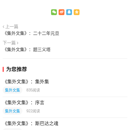
上一篇
《集外文集》：二十二年元旦
下一篇
《集外文集》：题三义塔
为您推荐
《集外文集》：集外集
集外文集
835
阅读
《集外文集》：序言
集外文集
922
阅读
《集外文集》：斯巴达之魂