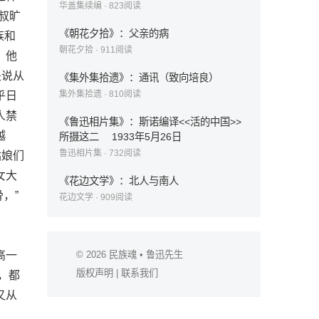
华盖集续编
·
823
阅读
叔旷
《朝花夕拾》：父亲的病
族和
朝花夕拾
·
911
阅读
，他
是说从
《集外集拾遗》：通讯（致向培良）
集外集拾遗
·
810
阅读
乎日
人禁
《鲁迅相片集》：斯诺编译<<活的中国>>
越
所摄这二 1933年5月26日
鲁迅相片集
·
732
阅读
姑娘们
女大
《花边文学》：北人与南人
，”
花边文学
·
909
阅读
高一
© 2026
民族魂
• 鲁迅先生
版权声明
|
联系我们
，都
又从