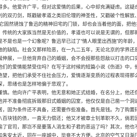
多。他爱许广平，但对这爱情的后果，心中却充满疑虑。这疑
利的双刃剑，既戳破孝道之类旧伦理的神圣性，又戳破个性解放、
，它固然锈蚀了鲁迅的精神旧宅的门锁，却也会当着他的面，把他
。传统的大家族当然是无价值的，孝道也可以说是无谓的，但那
是不是也是一个幻象呢？鲁迅早已过了“情人眼里出西施”的年龄
她的缺陷。社会又那样险恶，在一九二五年，无论北京的学界还
蜒伸展，一旦他背弃自己的婚姻，会不会授那些怨敌以打击的口
他们的爱情能禁受住吗？在写于这时候的短篇小说《伤逝》中，
绝望，把他们承受不住社会压力，爱情逐渐变质的过程表现得那
深，思绪也是怎样地偏于悲观了。
慎。他向许广平表明，他无意和她正式结婚，在名分上，他还
他并不准备彻底拆毁那旧式婚姻的囚室，他仅仅是自己凿一个洞
居，固为条件还不具备，还需要作些准备。首先是钱。为了购置
八百块钱的债，一直无力偿还；他又才被章士钊革职不久，倘若
输了官司，那岂不是要落人涓生和子君的恶运了吗？其次，他也
和朱安太近，同在一座城中，毕竟不大方便。北京的空气又日渐