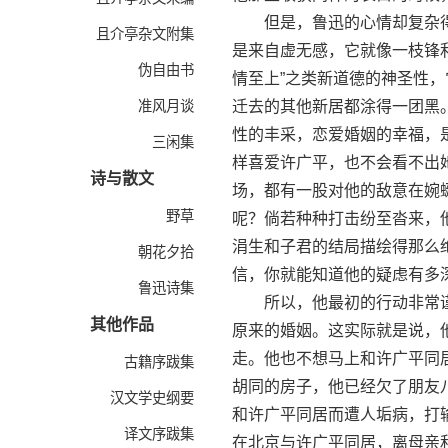
但是，鲁迅的心情却复杂得
且介亭杂文附集
是来自虚无感，它就像一枝锋
伪自由书
情至上”之类新道德的神圣性
准风月谈
迁去的其他新居都涂得一团黑
性的丰采，恋爱婚姻的幸福，
三闲集
样喜爱许广平，也不会看不出
诗与散文
场，都有一股对他的敌意在婉
野草
呢？倘若种种打击纷至沓来，
涓生和子君的结局描绘得那么
朝花夕拾
信，你就能知道他的疑虑有多
鲁迅诗集
所以，他最初的行动非常谨
其他作品
原来的婚姻。这实际就是说，
走。他也不想马上和许广平同
古籍序跋集
胡同的房子，他已经欠了朋友
汉文学史纲要
和许广平同居而遭人垢病，打
译文序跋集
在北京与许广平同居，离母亲