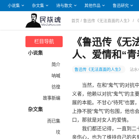
小说集
杂文集
诗与散文
其他作品
鲁迅研究
首页
/
鲁迅传《无法直面的人生》
/
《鲁迅传《无
栏目导航
人、爱情和“青
小说集
简介
鲁迅传《无法直面的人生》
沾水
呐喊
当然，在和“鬼气”的对抗中
彷徨
义者，他赖以对抗“鬼气”的
故事新编
展的本能。不甘心“待死”也
杂文集
上挣不脱“鬼气”的包围，他
口，那就是对女人的爱情。
而已集
我们都还记得，一直到二十
坟
亲伤心，也为了维持自己的名