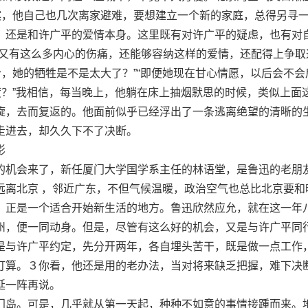
惨案，他自己也几次离家避难，要想建立一个新的家庭，总得另寻
，还是和许广平的爱情本身。这里既有对许广平的疑虑，也有对
，又有这么多内心的伤痛，还能够容纳这样的爱情，还配得上争取
合，她的牺牲是不是太大了？”“即便她现在甘心情愿，以后会不会
度？”我相信，每当晚上，他躺在床上抽烟默思的时候，类似上面
旋，去而复返的。他面前似乎已经浮出了一条逃离绝望的清晰的
走进去，却久久下不了决断。
影
机会来了，新任厦门大学国学系主任的林语堂，是鲁迅的老朋
远离北京 ，邻近广东，不但气候温暖，政治空气也总比北京要和
，正是一个适合开始新生活的地方。鲁迅欣然应允，就在这一年
州，便一同动身。但是，尽管有这么好的机会，又是与许广平同
是与许广平约定，先分开两年，各自埋头苦干，既是做一点工作
打算。３你看，他还是用的老办法，当对将来缺乏把握，难下决
延一阵再说。
岛。可是，几乎就从第一天起，种种不如意的事情接踵而来。