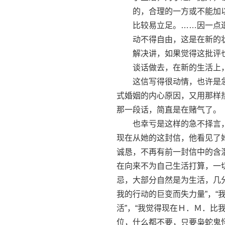
的，合理的一方或不能加以
比较易立足。……因一点遗
动不得自由，这是在新的状
解决讲，如果觉得这批评也
谈话做去，在新的生活上，
这信写得很动情，也许是急
式婚姻的内心原因，又用那样
那一段话，简直是在赌气了。
也幸亏是这样的急不择言，
现在从她的这封信，他看见了
诚恳，不再有前一封信中的含
在向来不为自己生活打算，一
忌，大部分自然是为生活，几
我的行动的巨变而失力量”，
活”，“我觉得现在Ｈ．Ｍ．比
位，什么都不要，只要枭蛇鬼怪