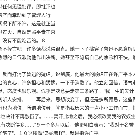
任何无理批评，即批评也
产而牵动到了管理人行
况下所不许，这是就正当
过火，自然是照平素在京
没有不能吃苦的。８
不择言吧，许多话都说得很直。她一下子挑穿了鲁迅不愿意解
热烈的口气激励他作出决断。她甚至不隐瞒自己的焦急和不快，
反而打消了鲁迅的疑虑。说到底，他最大的顾虑正在许广平本
她的真心，许多担心和犹豫，一下子消散了。他立刻回信，语气
混，态度也很乐观。似乎是决意要走第三条路了：“我一生的失计
切听人安排，……再后来，思想改变了，但还是多所顾忌，这些
分也为地位，所谓地位者，就是指我历来的一点小小工作而言，
“我也决计不再敷衍了。……离开此地之后，我必须改变我的农奴
我有决断得多……”９一个多月以后，他更明白表示：“我对于名誉
够了”，１０这所谓“枭蛇鬼怪”，就是指许广平。