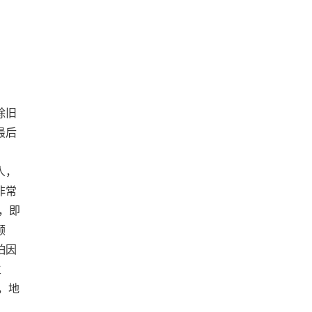
除旧
最后
人，
非常
，即
顾
怕因
生
，地