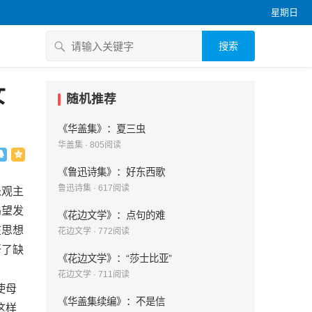
星期日
搜索
女
随机推荐
《华盖集》：夏三虫
华盖集
·
805
阅读
《鲁迅诗集》：好东西歌
鲁迅诗集
·
617
阅读
乐观主
渴望发
《花边文学》：点句的难
在思想
花边文学
·
772
阅读
开了缺
《花边文学》：“莎士比亚”
花边文学
·
711
阅读
使母
《华盖集续编》：不是信
这样