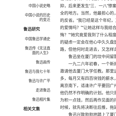
中国小说史略
抑，后来更发生“三．一八”
全的地方。当然，他最担心的
中国小说的历史
的变迁
的反省。“我已经是这个年纪
的爱情吗？”“让她这样与我结
鲁迅研究
悔？”“她究竟爱我到了什么程
中国鲁迅学通史
的疑虑一定会在他心中久久盘
鲁迅传《无法直
路，但他何时走进去，又怎样
面的人生》
鲁迅坐在厦门的坟中间留
鲁迅画传
一九二六年初春，一个新的
邀请他去厦门大学任教。那里
鲁迅与我七十年
多，每月又有四百块钱的薪水
鲁迅与许广平
离京南下，适逢许广平要回广
走进鲁迅
他仍然不作明确的计划。他只
鲁迅相片集
为积一点钱，然后再作见面的
时候，就先将决断往后推，拖
相关文集
鲁迅兴致勃勃地踏上了厦门