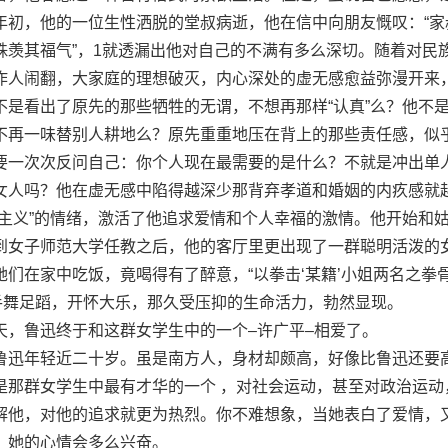
年初，他的一位生性洒脱的堂叔病逝，他在信中向朋友慨叹：“家
殊羡其福气”，1就透漏出他对自己的不满有多么深切。随着对民
作人闹翻，大家庭的理想破灭，内心深处的虚无感愈益弥漫开来
不是看出了原先的那些牺牲的无谓，不想再那样“认真”么？他不
不再一味替别人耕地么？原先重重地压在背上的那些责任感，似
要一次次反问自己：你个人现在最需要的是什么？不就是冲出单
女人吗？他在虚无感中陷得越深少那背弃孝道和婚姻的内疚感就
人主义”的情绪，激活了他追求爱情和个人幸福的激情。他开始和
到女子师范大学任教之后，他的客厅里更出现了一群聪明活泼的
们在家中吃饭，竟喝得有了醉意，“以拳击‘某籍’小姐两名之拳骨
，2手舞足蹈，开怀大乐，那久受压抑的生命活力，勃然显现。
鲁迅终于和这群女学生中的一个–许广平–相爱了。
迅年轻近二十岁。虽是南方人，身材却颇高，好像比鲁迅还要
是那群女学生中最有才华的一个 ，对社会运动，甚至对政治运动
解他，对他的追求就更为热烈。你不难想象，当她表白了爱情，
，她的心情会多么兴奋。