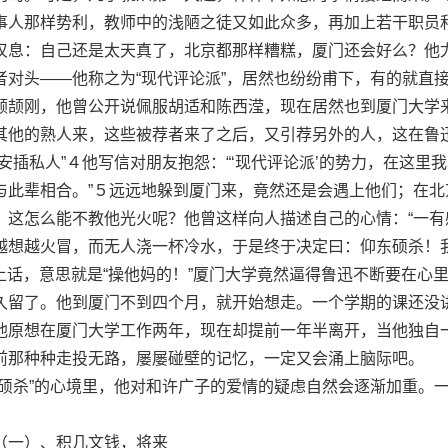
事人那样势利，教师中的浅陋之徒又如此众多，再加上若干职员
叹息：自己还是太天真了，北京都那样糟糕，厦门还会好么？他
者对头——他称之为“现代评论派”，居然也纷纷甫下，有的就直
顾颉刚，他曾公开说佩服胡适和陈西滢，现在居然也到厦门大学
其他的熟人来，这些被荐者来了之后，又引荐另外的人，这在鲁
安插私人”４他写信对朋友抱怨：“‘现代评论派’的势力，在这里
与此辈相合。”５远远地躲到厦门来，竟然还是会遇上他们；在北
，这怎么能不教他光火呢？他曾这样向人描述自己的心情：“一有
越想越火冒，而无人浇一杯冷水，于是终于决定曰：仰东硕杀！
兴土话，意思就是“操他妈的！”厦门大学竟然逼得鲁迅不断要在心
久留了。他到厦门不到四个月，就开始想走。一个学期的课还没
他原想在厦门大学工作两年，现在却提前一年半离开，当他独自
前那种种走投无路，屡屡碰壁的记忆，一定又会涌上脑际吧。
杀”的心境里，他对和许广子的爱情的疑虑自然会逐渐加重。
一）、积几文钱，将来