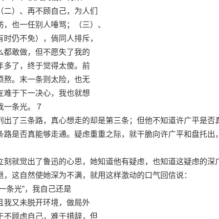
二）、再不顾自己，为人们
，也一任别人唾骂；（三）、
时仍不免），倘同人排斥，
都敢做，但不愿失了我的
多了，终于觉得太傻。前
熬。末一条则太险，也无
难于下一决心，我也就想
一条光。７
出了三条路，真心想走的却是第三条；但他不知道许广平是否
条路是否真能够走通。疑虑重重之际，就干脆向许广平和盘托出
刻就觉出了鲁迅的心思，她知道他有疑虑，也知道这疑虑的深
退，这自然使她深为不满，就用这样激动的口气回信说：
条光”，我自己还是
我又未脱开环境，做局外
不顾虑自己，难于措辞，但