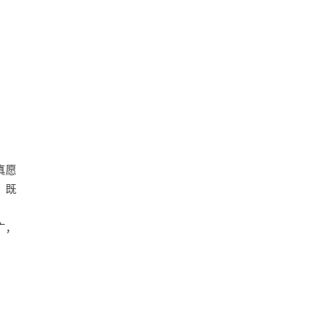
真愿
，既
广，