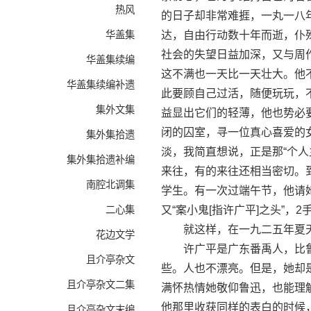
热风
的日子却非常难捱，一丸一八
华盖集
达，自由行动数十年而逝，仆
社会的失望日益加深，又与周
华盖集续编
这不满也一天比一天壮大。他
华盖集续编补遗
此要顾自己过活，随便玩玩，
集外文集
益显出它们的轻薄，他也势必
闭的囚室，寻一位真心喜爱的
集外集拾遗
淡，我简直想说，正是那“个
集外集拾遗补编
来往，有的来往还相当密切。
南腔北调集
学生。有一次过端午节，他请她
二心集
又“案小鬼[指许广平]之头”
就这样，在一九二五年夏天，
花边文学
许广平是广东番禹人，比鲁
且介亭杂文
些。人也不漂亮。但是，她却
且介亭杂文二集
满怀热情她敬仰鲁迅，也能理
他那里收获同样的表白的时候
且介亭杂文末编