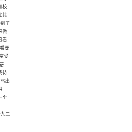
和校
尤其
接到了
来做
迅看
我看要
京受
感
我待
里骂出
讲
一个
一九二