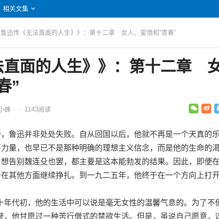
相关文集
 《鲁迅传《无法直面的人生》》：第十二章 女人、爱情和“青春”
法直面的人生》》：第十二章 
春”
小蜂
·
·
1143
阅读
，鲁迅并非处处失败。自从回国以后，他就不再是一个天真的
主要力量，也早已不是那种明确的理想主义信念，而是他的生命的
罢，想告别魏连殳也罢，都主要是这本能勃发的结果。因此，即便
也会在其他方面继续挣扎。到一九二五年，他终于在一个方向上打
年代初，他的生活中可以说是毫无女性的温馨气息的。为了不
誉，他甘愿过一种苦行僧式的禁欲生活。但是，虽说自己愿意，