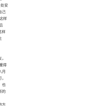
一处安
自己
这样
后
这样
生
友，
暖得
八月
行，
，也
断的
地方