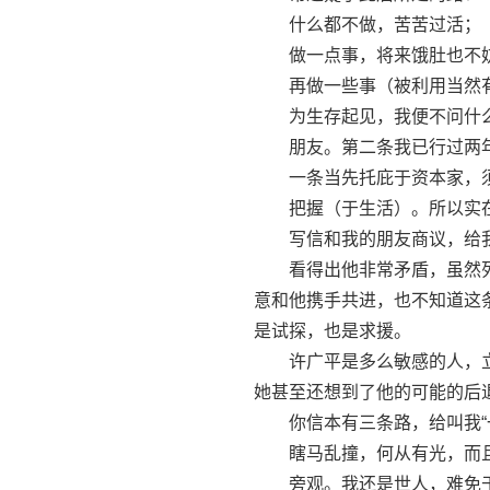
什么都不做，苦苦过活；（
做一点事，将来饿肚也不妨
再做一些事（被利用当然有
为生存起见，我便不问什么
朋友。第二条我已行过两年
一条当先托庇于资本家，须
把握（于生活）。所以实在
写信和我的朋友商议，给我
看得出他非常矛盾，虽然列
意和他携手共进，也不知道这
是试探，也是求援。
许广平是多么敏感的人，立
她甚至还想到了他的可能的后
你信本有三条路，给叫我“一
瞎马乱撞，何从有光，而且
旁观。我还是世人，难免于