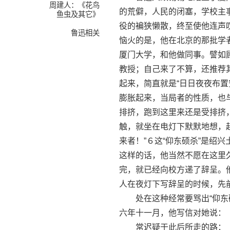
周建人：《花鸟
的荒僻，人民的闭塞，学校主
鱼虫及其它》
役的褊狭懒散，终至使他连声
鲁迅相关
恼火的是，他在北京的那批学
厦门大学，和他做同事。譬如
教授；自己来了不算，还推荐
起来，简直就是“日日夜夜布置
膨胀起来，当局者的性质，也
排挤，跑到这里来还是受排挤
触，就坐在电灯下默默地想，
来者！”６这“仰东硕杀”是绍
这样的话，他当然不愿在这里
完，就已经向校方递了辞呈。
人在夜灯下写辞呈的时候，先
处在这种经常要骂出“仰东硕
六年十一月，他写信对她说：
常迟疑于此后所走的路：（