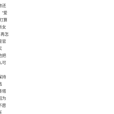
虑还
“爱
打算
新女
，再怎
是官
实
他把
么可
保持
逃
砖塔
因为
不愿
压