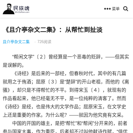
菜单
《且介亭杂文二集》：从帮忙到扯淡
且介亭杂文二集
·
726
阅读
“帮闲文学”〔２〕曾经算是一个恶毒的贬辞，——但其实
是误解的。
《诗经》是后来的一部经，但春秋时代，其中的有几篇
就用之于侑酒；屈原〔３〕是“楚辞”的开山老祖，而他的《离
骚》，却只是不得帮忙的不平。到得宋玉〔４〕，就现有的
作品看起来，他已经毫无不平，是一位纯粹的清客了。然而
《诗经》是经，也是伟大的文学作品；屈原宋玉，在文学史
上还是重要的作家。为什么呢？——就因为他究竟有文采。
中国的开国的雄主，是把“帮忙”和“帮闲”分开来的，前者
参与国家大事，作为重臣，后者却不过叫他献诗作赋，“俳优