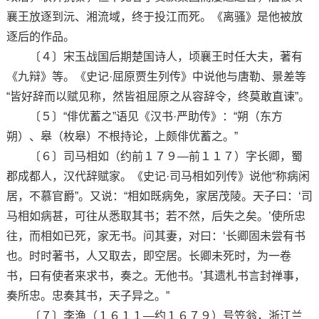
襄王放逐到沅、湘流域，终于投江而死。《离骚》是他被放
逐后的作品。
〔４〕宋玉战国后期楚国诗人，顷襄王时任大夫，著有
《九辩》等。《史记·屈原贾生列传》中说他与唐勒、景差等
“皆好辞而以赋见称，然皆祖屈原之从容辞令，终莫敢直谏”。
〔５〕“俳优蓄之”语见《汉书·严助传》：“朔（东方
朔）、皋（枚皋）不根持论，上颇俳优蓄之。”
〔６〕司马相如（约前１７９—前１１７）字长卿，蜀
郡成都人，汉代辞赋家。《史记·司马相如列传》说他“称病闲
居，不慕官爵”。又说：“相如既病免，家居茂陵。天子曰：‘司
马相如病甚，可往从悉取其书；若不然，后失之矣。’使所忠
往，而相如已死，家无书。问其妻，对曰：‘长卿固未尝有书
也。时时著书，人又取去，即空居。长卿未死时，为一卷
书，曰有使者来求书，奏之。无他书。’其遗札书言封禅事，
奏所忠。忠奏其书，天子异之。”
〔７〕李渔（１６１１—约１６７９）号笠翁，浙江兰