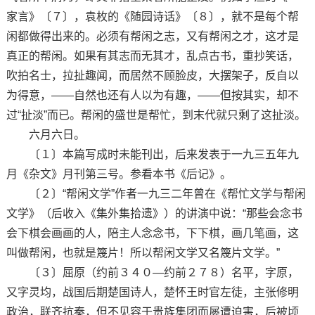
家言》〔７〕，袁枚的《随园诗话》〔８〕，就不是每个帮
闲都做得出来的。必须有帮闲之志，又有帮闲之才，这才是
真正的帮闲。如果有其志而无其才，乱点古书，重抄笑话，
吹拍名士，拉扯趣闻，而居然不顾脸皮，大摆架子，反自以
为得意，——自然也还有人以为有趣，——但按其实，却不
过“扯淡”而已。帮闲的盛世是帮忙，到末代就只剩了这扯淡。
六月六日。
〔１〕本篇写成时未能刊出，后来发表于一九三五年九
月《杂文》月刊第三号。参看本书《后记》。
〔２〕“帮闲文学”作者一九三二年曾在《帮忙文学与帮闲
文学》（后收入《集外集拾遗》）的讲演中说：“那些会念书
会下棋会画画的人，陪主人念念书，下下棋，画几笔画，这
叫做帮闲，也就是篾片！所以帮闲文学又名篾片文学。”
〔３〕屈原（约前３４０—约前２７８）名平，字原，
又字灵均，战国后期楚国诗人，楚怀王时官左徒，主张修明
政治，联齐抗秦，但不见容于贵族集团而屡遭迫害，后被顷