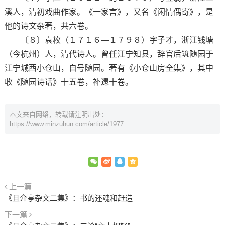
溪人，清初戏曲作家。《一家言》，又名《闲情偶寄》，是
他的诗文杂著，共六卷。
〔８〕袁枚（１７１６—１７９８）字子才，浙江钱塘
（今杭州）人，清代诗人。曾任江宁知县，辞官后筑随园于
江宁城西小仓山，自号随园。著有《小仓山房全集》，其中
收《随园诗话》十五卷，补遗十卷。
本文来自网络，转载请注明出处：
https://www.minzuhun.com/article/1977
上一篇
《且介亭杂文二集》：书的还魂和赶造
下一篇