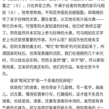
蓄之”〔５〕，只在弄臣之例。不满于后者的待遇的是司马相
如〔６〕，他常常称病，不到武帝面前去献殷勤，却暗暗的
作了关于封禅的文章，藏在家里，以见他也有计画大典——
帮忙的本领，可惜等到大家知道的时候，他已经“寿终正寝”
了。然而虽然并未实际上参与封禅的大典，司马相如在文学
史上也还是很重要的作家。为什么呢？就因为他究竟有文
采。但到文雅的庸主时，“帮忙”和“帮闲”的可就混起来了，所
谓国家的柱石，也常是柔媚的词臣，我们在南朝的几个末代
时，可以找出这实例。然而主虽然“庸”，却不“陋”，所以那些
帮闲者，文采却究竟还有的，他们的作品，有些也至今不
灭。
谁说“帮闲文学”是一个恶毒的贬辞呢？
就是权门的清客，他也得会下几盘棋，写一笔字，画画
儿，识古董，懂得些猜拳行令，打趣插科，这才能不失其为
清客。也就是说，清客，还要有清客的本领的，虽然是有骨
气者所不屑为，却又非搭空架者所能企及。例如李渔的《一