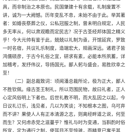
具，而非制治之本原也。民国肇建十有余载，礼制废置不
讲，诚为一大阙憾。历年变乱不息，未始不由于此。举其著
者：如婚丧祭葬之仪，公私冠服之制，曾未明白规定，人民
多无率从，何以肃观瞻而定民志？况于古圣经邦体国之精义
乎！今大元帅有鉴于此，兢兢以礼制为亟，开馆延宾，罗致
一时名宿，共议礼乐制度，造端宏大，规画深远。诸君子皆
鸿儒硕彦，于古今礼俗之宜，研求有素，必能本所夙蓄，详
加稽考，发抒伟议，导扬国光。鄙人躬与盛会，易胜欣幸之
至！
（二）副总裁致词：顷闻潘总裁所论，极为正大，鄙人
不胜钦佩。缘古圣王制礼，所以范围民物，故曰礼者，正人
心定风俗明上下者也。后世礼教不明，而大乱因之以起，今
日议礼订乐，浅见者，几以为笑谈；不知根本之图，乌可弃
而不讲？果使人人有正本清源之志，则离经畔道之说，何至
而生？又何虑赤党之滋蔓乎？惟礼与时为变通，当斟酌时俗
所宜，定为通行之制，使耳目不至惊骇，而精意已寓乎其