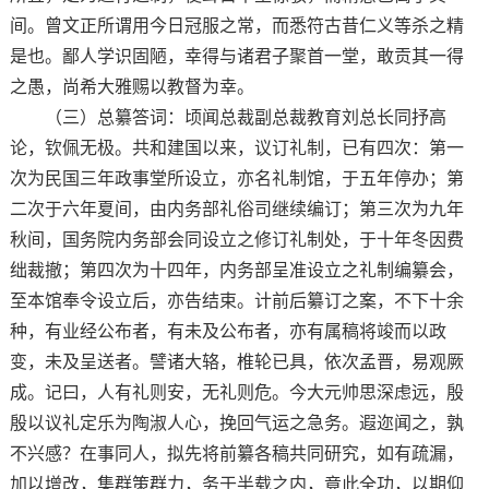
间。曾文正所谓用今日冠服之常，而悉符古昔仁义等杀之精
是也。鄙人学识固陋，幸得与诸君子聚首一堂，敢贡其一得
之愚，尚希大雅赐以教督为幸。
（三）总纂答词：顷闻总裁副总裁教育刘总长同抒高
论，钦佩无极。共和建国以来，议订礼制，已有四次：第一
次为民国三年政事堂所设立，亦名礼制馆，于五年停办；第
二次于六年夏间，由内务部礼俗司继续编订；第三次为九年
秋间，国务院内务部会同设立之修订礼制处，于十年冬因费
绌裁撤；第四次为十四年，内务部呈准设立之礼制编纂会，
至本馆奉令设立后，亦告结束。计前后纂订之案，不下十余
种，有业经公布者，有未及公布者，亦有属稿将竣而以政
变，未及呈送者。譬诸大辂，椎轮已具，依次孟晋，易观厥
成。记曰，人有礼则安，无礼则危。今大元帅思深虑远，殷
殷以议礼定乐为陶淑人心，挽回气运之急务。遐迩闻之，孰
不兴感？在事同人，拟先将前纂各稿共同研究，如有疏漏，
加以增改，集群策群力，务于半载之内，竟此全功，以期仰