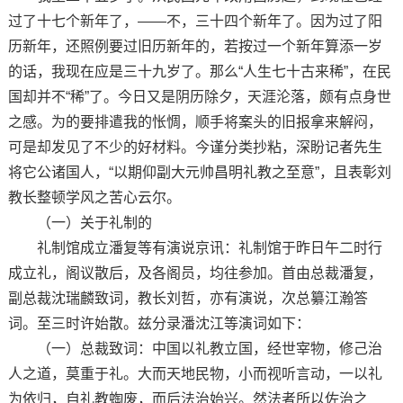
过了十七个新年了，——不，三十四个新年了。因为过了阳
历新年，还照例要过旧历新年的，若按过一个新年算添一岁
的话，我现在应是三十九岁了。那么“人生七十古来稀”，在民
国却并不“稀”了。今日又是阴历除夕，天涯沦落，颇有点身世
之感。为的要排遣我的怅惆，顺手将案头的旧报拿来解闷，
可是却发见了不少的好材料。今谨分类抄粘，深盼记者先生
将它公诸国人，“以期仰副大元帅昌明礼教之至意”，且表彰刘
教长整顿学风之苦心云尔。
（一）关于礼制的
礼制馆成立潘复等有演说京讯：礼制馆于昨日午二时行
成立礼，阁议散后，及各阁员，均往参加。首由总裁潘复，
副总裁沈瑞麟致词，教长刘哲，亦有演说，次总纂江瀚答
词。至三时许始散。兹分录潘沈江等演词如下：
（一）总裁致词：中国以礼教立国，经世宰物，修己治
人之道，莫重于礼。大而天地民物，小而视听言动，一以礼
为依归，自礼教蜪废，而后法治始兴。然法者所以佐治之