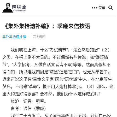
菜单
《集外集拾遗补编》：季廉来信按语
集外集拾遗补编
·
725
阅读
我们叨在上海，什么“考试情节”，“法立然后知恩”〔２〕
之类，在报上倒不大见的。不过偶然有些传说，如“嫌疑情
节”，“大学招考，凡做白话文者皆不取”等等。然而真假却不
得而知，所以连我四周是“漆黑”还是“雪白”，也无从奉告了。
近来声说这里有“革命文学家”因为“语丝派”中人，在北京醉生
梦死，不出来“革命”，恨不用大炮打掉北京。〔３〕那么，这
里大约是好得很罢？要不然，他们为什么这样威武呢？
旅沪一记者。新春。
备考：通信（季廉）
我生二十五岁了。从民国元年改用西历起，到现在已经