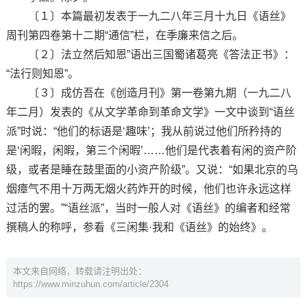
〔１〕本篇最初发表于一九二八年三月十九日《语丝》
周刊第四卷第十二期“通信”栏，在季廉来信之后。
〔２〕法立然后知恩”语出三国蜀诸葛亮《答法正书》：
“法行则知恩”。
〔３〕成仿吾在《创造月刊》第一卷第九期（一九二八
年二月）发表的《从文学革命到革命文学》一文中谈到“语丝
派”时说：“他们的标语是‘趣味’；我从前说过他们所矜持的
是‘闲暇，闲暇，第三个闲暇’……他们是代表着有闲的资产阶
级，或者是睡在鼓里面的小资产阶级”。又说：“如果北京的乌
烟瘴气不用十万两无烟火药炸开的时候，他们也许永远这样
过活的罢。”“语丝派”，当时一般人对《语丝》的编者和经常
撰稿人的称呼，参看《三闲集·我和《语丝》的始终》。
本文来自网络，转载请注明出处：
https://www.minzuhun.com/article/2304