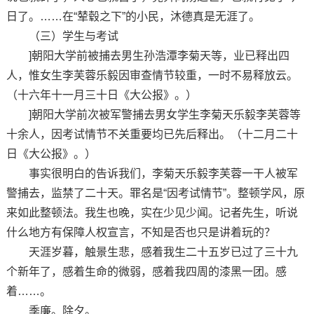
日了。……在“辇毂之下”的小民，沐德真是无涯了。
（三）学生与考试
]朝阳大学前被捕去男生孙浩潭李菊天等，业已释出四
人，惟女生李芙蓉乐毅因审查情节较重，一时不易释放云。
（十六年十一月三十日《大公报》。）
]朝阳大学前次被军警捕去男女学生李菊天乐毅李芙蓉等
十余人，因考试情节不关重要均已先后释出。（十二月二十
日《大公报》。）
事实很明白的告诉我们，李菊天乐毅李芙蓉一干人被军
警捕去，监禁了二十天。罪名是“因考试情节”。整顿学风，原
来如此整顿法。我生也晚，实在少见少闻。记者先生，听说
什么地方有保障人权宣言，不知是否也只是讲着玩的？
天涯岁暮，触景生悲，感着我生二十五岁已过了三十九
个新年了，感着生命的微弱，感着我四周的漆黑一团。感
着……。
季廉。除夕。