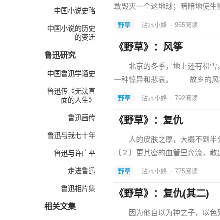
敢毁灭一个这地球；暗暗地使生
中国小说史略
野草
沾水小蜂
·
965
阅读
中国小说的历史
的变迁
《野草》：风筝
鲁迅研究
北京的冬季，地上还有积雪，
中国鲁迅学通史
一种惊异和悲哀。 故乡的风
鲁迅传《无法直
野草
沾水小蜂
·
792
阅读
面的人生》
鲁迅画传
《野草》：复仇
鲁迅与我七十年
人的皮肤之厚，大概不到半分
〔２〕更其密的血管里奔流，散
鲁迅与许广平
走进鲁迅
野草
沾水小蜂
·
775
阅读
鲁迅相片集
《野草》：复仇(其二)
相关文集
因为他自以为神之子，以色列