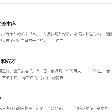
文译本序
看《野草》的英文译本，并且要我说几句话。可惜我不懂英文，只能
嫌我只做了他所希望的一半的。 这二…
子和奴才
这样，也只能这样。有一日，他遇到一个聪明人。 “先生！”他
上直流下来。“你知道的。我所过的简直…
中
生者目前的造物主，还是一个怯弱者。 他暗暗地使天变地异，