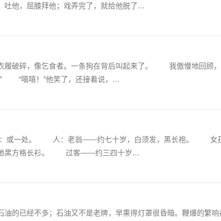
，吐他，屈膝拜他；戏弄完了，就给他脱了…
履破碎，像乞食者。一条狗在背后叫起来了。 我傲慢地回顾，
” “嘻嘻！”他笑了，还接着说，…
或一处。 人：老翁——约七十岁，白须发，黑长袍。 女
白地黑方格长衫。 过客——约三四十岁…
油的已经不多；石油又不是老牌，早熏得灯罩很昏暗。鞭爆的繁响