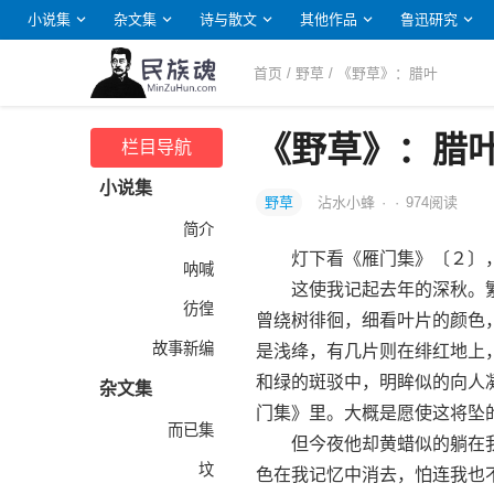
小说集
杂文集
诗与散文
其他作品
鲁迅研究
首页
/
野草
/ 《野草》：腊叶
《野草》：腊
栏目导航
小说集
野草
沾水小蜂
·
·
974
阅读
简介
灯下看《雁门集》〔２〕，
呐喊
这使我记起去年的深秋。繁
彷徨
曾绕树徘徊，细看叶片的颜色
故事新编
是浅绛，有几片则在绯红地上
和绿的斑驳中，明眸似的向人
杂文集
门集》里。大概是愿使这将坠
而已集
但今夜他却黄蜡似的躺在我
坟
色在我记忆中消去，怕连我也