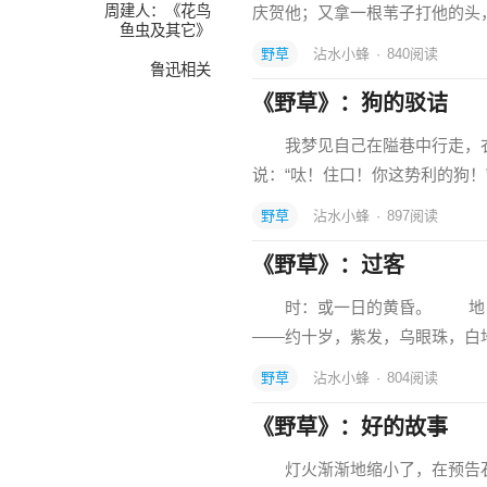
周建人：《花鸟
庆贺他；又拿一根苇子打他的头
鱼虫及其它》
野草
沾水小蜂
·
840
阅读
鲁迅相关
《野草》：狗的驳诘
我梦见自己在隘巷中行走，衣
说：“呔！住口！你这势利的狗！
野草
沾水小蜂
·
897
阅读
《野草》：过客
时：或一日的黄昏。 地：
——约十岁，紫发，乌眼珠，
野草
沾水小蜂
·
804
阅读
《野草》：好的故事
灯火渐渐地缩小了，在预告石