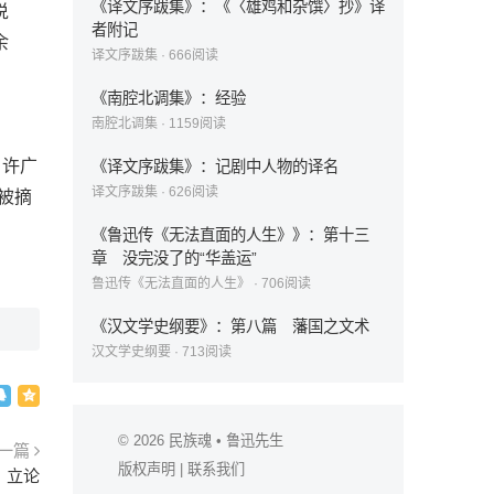
《译文序跋集》：《〈雄鸡和杂馔〉抄》译
说
者附记
余
译文序跋集
·
666
阅读
《南腔北调集》：经验
南腔北调集
·
1159
阅读
，许广
《译文序跋集》：记剧中人物的译名
译文序跋集
·
626
阅读
被摘
《鲁迅传《无法直面的人生》》：第十三
章 没完没了的“华盖运”
鲁迅传《无法直面的人生》
·
706
阅读
《汉文学史纲要》：第八篇 藩国之文术
汉文学史纲要
·
713
阅读
© 2026
民族魂
• 鲁迅先生
一篇
版权声明
|
联系我们
：立论