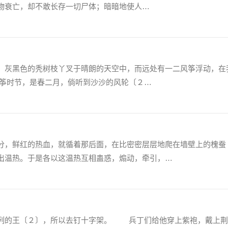
物衰亡，却不敢长存一切尸体；暗暗地使人…
灰黑色的秃树枝丫叉于晴朗的天空中，而远处有一二风筝浮动，在
筝时节，是春二月，倘听到沙沙的风轮〔２…
，鲜红的热血，就循着那后面，在比密密层层地爬在墙壁上的槐蚕
出温热。于是各以这温热互相蛊惑，煽动，牵引，…
的王〔２〕，所以去钉十字架。 兵丁们给他穿上紫袍，戴上荆