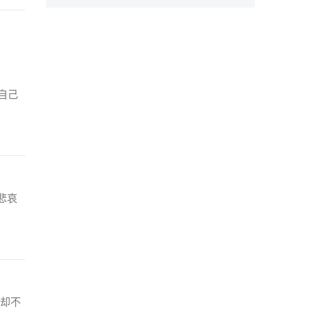
自己
悲哀
却不