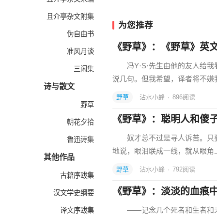
且介亭杂文附集
为您推荐
伪自由书
《野草》：《野草》英
准风月谈
冯Y·S·先生由他的友人给我
三闲集
说几句。但我希望，译者将不
诗与散文
野草
沾水小蜂
·
896
阅读
野草
《野草》：聪明人和傻
朝花夕拾
奴才总不过是寻人诉苦。只要
鲁迅诗集
地说，眼泪联成一线，就从眼角
其他作品
野草
沾水小蜂
·
792
阅读
古籍序跋集
《野草》：淡淡的血痕
汉文学史纲要
——记念几个死者和生者和未
译文序跋集