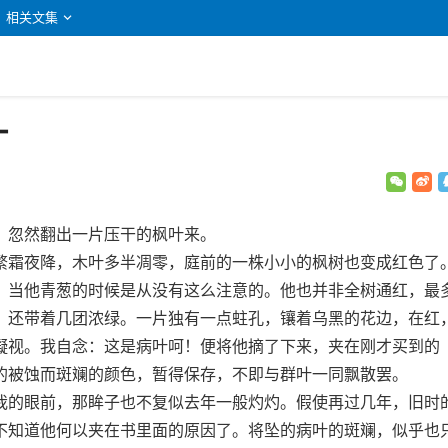
相关文集
叶
忽然翻出一片压干的枫叶来。
霜夜降，木叶多半凋零，庭前的一株小小的枫树也变成红色了
，当他青葱的时候是从没有这么注意的。他也并非全树通红，最
，还带着几团浓绿。一片独有一点蛀孔，镶着乌黑的花边，在红
凝视。我自念：这是病叶呵！便将他摘了下来，夹在刚才买到的
的被蚀而斑斓的颜色，暂得保存，不即与群叶一同飘散罢。
的眼前，那眸子也不复似去年一般灼灼。假使再过几年，旧时
不知道他何以夹在书里面的原因了。将坠的病叶的斑斓，似乎也