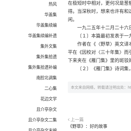
在极短时中相对，更何况是葱
热风
得。当深秋时，想来也许有和
华盖集
闲。
华盖集续编
一九二五年十二月二十六
华盖集续编补遗
〔１〕本篇最初发表于一九
作者在《〈野草〉英文译本序
集外文集
平在《因校对〈三十年集〉而
集外集拾遗
下来夹在《雁门集》里的斑驳
集外集拾遗补编
〔２〕《雁门集》诗词集，
南腔北调集
本文来自网络，转载请注明出处：
h
二心集
花边文学
且介亭杂文
上一篇
且介亭杂文二集
《野草》：好的故事
且介亭杂文末编