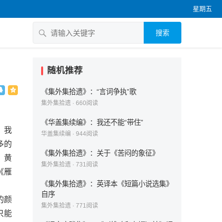
星期五
搜索
随机推荐
《集外集拾遗》：“言词争执”歌
集外集拾遗
·
660
阅读
《华盖集续编》：我还不能“带住”
。我
华盖集续编
·
944
阅读
多的
《集外集拾遗》：关于《苦闷的象征》
，黄
集外集拾遗
·
731
阅读
《雁
《集外集拾遗》：英译本《短篇小说选集》
自序
的颜
集外集拾遗
·
771
阅读
只能