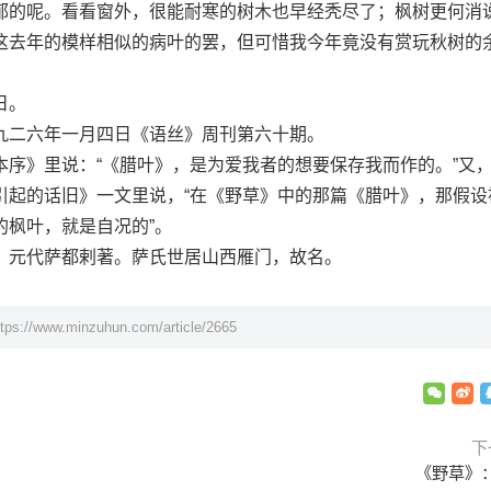
郁的呢。看看窗外，很能耐寒的树木也早经秃尽了；枫树更何消
这去年的模样相似的病叶的罢，但可惜我今年竟没有赏玩秋树的
日。
二六年一月四日《语丝》周刊第六十期。
》里说：“《腊叶》，是为爱我者的想要保存我而作的。”又
引起的话旧》一文里说，“在《野草》中的那篇《腊叶》，那假设
的枫叶，就是自况的”。
元代萨都剌著。萨氏世居山西雁门，故名。
ttps://www.minzuhun.com/article/2665
下
《野草》