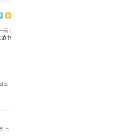
一篇
血痕中
自己
却不