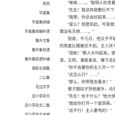
“唉唉……。”聪明人叹息着
热风
“先生！我这样是敷衍不下去
华盖集
“我想，你总会好起来……
华盖集续编
“是么？但愿如此。可是我对
华盖集续编补遗
理没有灭绝……。”
但是，不几日，他又不平起来
集外文集
的简直比猪窠还不如。主人并
集外集拾遗
“混帐！”那人大叫起来，使
集外集拾遗补编
湿，又阴，满是臭虫，睡下去
“你不会要你的主人开一个窗
南腔北调集
“这怎么行？……”
二心集
“那么，你带我去看去！”
花边文学
傻子跟奴才到他屋外，动手
且介亭杂文
“先生！你干什么？”他大
“我给你打开一个窗洞来。
且介亭杂文二集
“这不行！主人要骂的！”
且介亭杂文末编