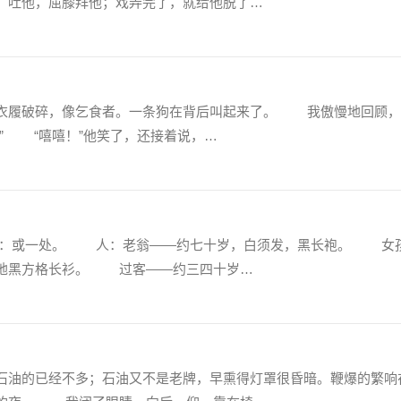
，吐他，屈膝拜他；戏弄完了，就给他脱了…
履破碎，像乞食者。一条狗在背后叫起来了。 我傲慢地回顾，
” “嘻嘻！”他笑了，还接着说，…
或一处。 人：老翁——约七十岁，白须发，黑长袍。 女
白地黑方格长衫。 过客——约三四十岁…
油的已经不多；石油又不是老牌，早熏得灯罩很昏暗。鞭爆的繁响