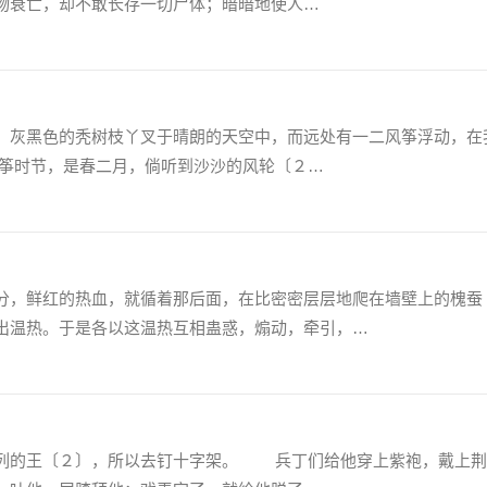
物衰亡，却不敢长存一切尸体；暗暗地使人…
灰黑色的秃树枝丫叉于晴朗的天空中，而远处有一二风筝浮动，在
筝时节，是春二月，倘听到沙沙的风轮〔２…
，鲜红的热血，就循着那后面，在比密密层层地爬在墙壁上的槐蚕
出温热。于是各以这温热互相蛊惑，煽动，牵引，…
的王〔２〕，所以去钉十字架。 兵丁们给他穿上紫袍，戴上荆