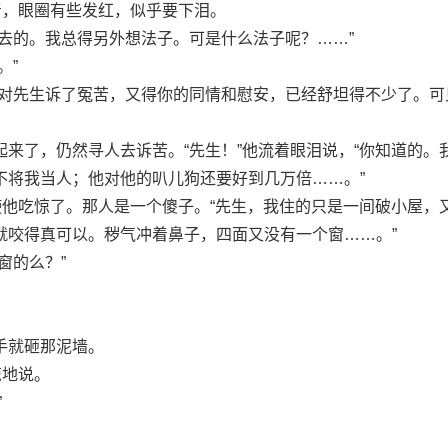
，眼圈有些发红，似乎要下泪。
的。我总得另外想法子。可是什么法子呢？……”
。”
先生诉了冤苦，又得你的同情和慰安，已经舒坦得不少了。可
了，仍然寻人去诉苦。“先生！”他流着眼泪说，“你知道的。
不将我当人；他对他的叭儿狗还要好到几万倍……。”
他吃惊了。那人是一个傻子。“先生，我住的只是一间破小屋，
就咬得真可以。秽气冲着鼻子，四面又没有一个窗……。”
的么？”
就砸那泥墙。
惊地说。
”