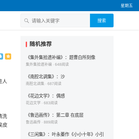
星期五
搜索
随机推荐
《集外集拾遗补编》：题曹白所刻像
集外集拾遗补编
·
648
阅读
《南腔北调集》：沙
是人
南腔北调集
·
687
阅读
《花边文学》：偶感
花边文学
·
683
阅读
《鲁迅画传》：第二章 在底层
晴洗
鲁迅画传
·
889
阅读
挨皮
《三闲集》：叶永蓁作《小小十年》小引