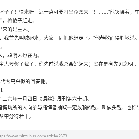
子了！快来呀！迟一点可要打出窟窿来了！……”他哭嚷着，
了，将傻子赶走。
来的是主人。
我首先叫喊起来，大家一同把他赶走了。”他恭敬而得胜地说
他。
，聪明人也在内。
人夸奖了我了。你先前说我总会好起来；实在是有先见之明…
代为高兴似的回答他。
日。
二六年一月四日《语丝》周刊第六十期。
场所的人向参与赌博者抽取一定数额的钱，叫做头钱，也称“
可从中分得若干。
ttps://www.minzuhun.com/article/2673