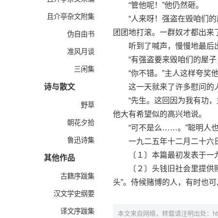
“管他呢！”他仍然砸。
且介亭杂文附集
“人来呀！强盗在毁咱们的屋
团团地打滚。一群奴才都出来
伪自由书
听到了喊声，慢慢地最后出
准风月谈
“有强盗要来毁咱们的屋子，
三闲集
“你不错。”主人这样夸奖
诗与散文
这一天就来了许多慰问的人
“先生。这回因为我有功，主
野草
他大有希望似的高兴地说。
朝花夕拾
“可不是么……。”聪明人也
鲁迅诗集
一九二五年十二月二十六
〔１〕本篇最初发表于一九
其他作品
〔２〕头钱旧社会里提供赌博
古籍序跋集
头”。侍候赌博的人，有时也
汉文学史纲要
译文序跋集
本文来自网络，转载请注明出处：
h