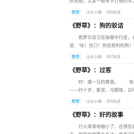
庆贺他；又拿一根苇子打他的头
野草
沾水小蜂
·
840
阅读
《野草》：狗的驳诘
我梦见自己在隘巷中行走，衣
说：“呔！住口！你这势利的狗！
野草
沾水小蜂
·
897
阅读
《野草》：过客
时：或一日的黄昏。 地：
——约十岁，紫发，乌眼珠，
野草
沾水小蜂
·
804
阅读
《野草》：好的故事
灯火渐渐地缩小了，在预告石