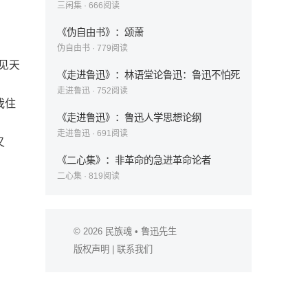
三闲集
·
666
阅读
《伪自由书》：颂萧
伪自由书
·
779
阅读
见天
《走进鲁迅》：林语堂论鲁迅：鲁迅不怕死
走进鲁迅
·
752
阅读
我住
《走进鲁迅》：鲁迅人学思想论纲
走进鲁迅
·
691
阅读
又
《二心集》：非革命的急进革命论者
二心集
·
819
阅读
© 2026
民族魂
• 鲁迅先生
版权声明
|
联系我们