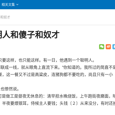
相关文集
子和奴才
明人和傻子和奴才
要这样，也只能这样。有一日，他遇到一个聪明人。
联成一线，就从眼角上直流下来。“你知道的。我所过的简直不
餐，这一餐又不过是高粱皮，连猪狗都不要吃的，尚且只有一小
也惨然说。
可是做工是昼夜无休息的：清早担水晚烧饭，上午跑街夜磨面，
。半夜要煨银耳，侍候主人要钱；头钱〔２〕从来没分，有时还