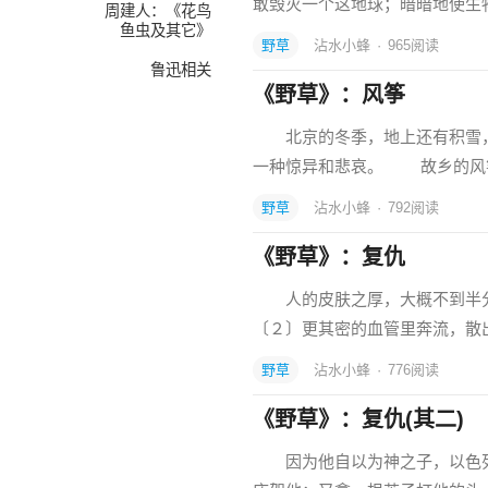
敢毁灭一个这地球；暗暗地使生
周建人：《花鸟
鱼虫及其它》
野草
沾水小蜂
·
965
阅读
鲁迅相关
《野草》：风筝
北京的冬季，地上还有积雪，
一种惊异和悲哀。 故乡的风
野草
沾水小蜂
·
792
阅读
《野草》：复仇
人的皮肤之厚，大概不到半分
〔２〕更其密的血管里奔流，散
野草
沾水小蜂
·
776
阅读
《野草》：复仇(其二)
因为他自以为神之子，以色列