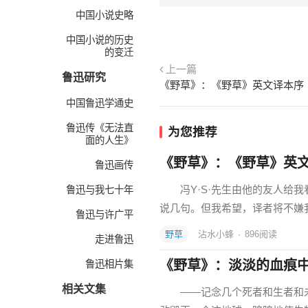
中国小说史略
中国小说的历史
的变迁
上一篇
鲁迅研究
《野草》：《野草》英文译本序
中国鲁迅学通史
鲁迅传《无法直
为您推荐
面的人生》
《野草》：《野草》英
鲁迅画传
冯Y·S·先生由他的友人给我
鲁迅与我七十年
说几句。但我希望，译者将不
鲁迅与许广平
野草
沾水小蜂
·
896
阅读
走进鲁迅
《野草》：淡淡的血痕
鲁迅相片集
相关文集
——记念几个死者和生者和未