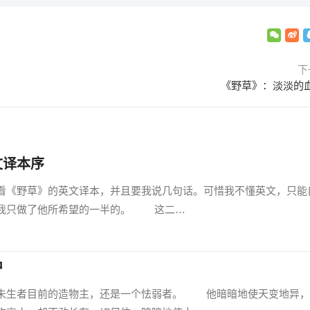
下
《野草》：淡淡的
文译本序
看《野草》的英文译本，并且要我说几句话。可惜我不懂英文，只能
嫌我只做了他所希望的一半的。 这二…
中
生者目前的造物主，还是一个怯弱者。 他暗暗地使天变地异，