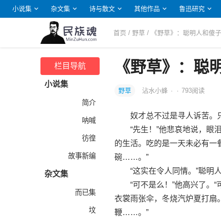
小说集
杂文集
诗与散文
其他作品
鲁迅研究
首页
/
野草
/ 《野草》：聪明人和傻
《野草》：聪
栏目导航
小说集
野草
沾水小蜂
·
·
793
阅读
简介
奴才总不过是寻人诉苦。只
呐喊
“先生！”他悲哀地说，眼泪
彷徨
的生活。吃的是一天未必有一
故事新编
碗……。”
“这实在令人同情。”聪明人
杂文集
“可不是么！”他高兴了。“
而已集
衣裳雨张伞，冬烧汽炉夏打扇
坟
鞭……。”