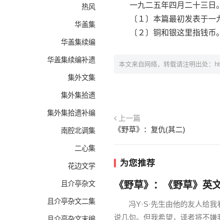
一九二五年四月二十三日
热风
〔１〕本篇最初发表于一九
华盖集
〔２〕铜和银这里指钱币。
华盖集续编
华盖集续编补遗
本文来自网络，转载请注明出处：
h
集外文集
集外集拾遗
集外集拾遗补编
上一篇
《野草》：复仇(其二)
南腔北调集
二心集
为您推荐
花边文学
且介亭杂文
《野草》：《野草》英
且介亭杂文二集
冯Y·S·先生由他的友人给我
说几句。但我希望，译者将不
且介亭杂文末编