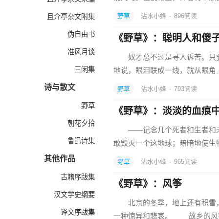
野草
沾水小蜂
·
896
阅读
且介亭杂文附集
伪自由书
《野草》：聪明人和傻
准风月谈
奴才总不过是寻人诉苦。只要
三闲集
地说，眼泪联成一线，就从眼角
诗与散文
野草
沾水小蜂
·
793
阅读
野草
《野草》：淡淡的血痕
朝花夕拾
——记念几个死者和生者和未
鲁迅诗集
敢毁灭一个这地球；暗暗地使生
其他作品
野草
沾水小蜂
·
965
阅读
古籍序跋集
《野草》：风筝
汉文学史纲要
北京的冬季，地上还有积雪，
译文序跋集
一种惊异和悲哀。 故乡的风