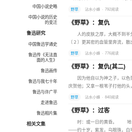
中国小说史略
野草
沾水小蜂
·
792
阅读
中国小说的历史
《野草》：复仇
的变迁
鲁迅研究
人的皮肤之厚，大概不到半分
〔２〕更其密的血管里奔流，散
中国鲁迅学通史
野草
沾水小蜂
·
776
阅读
鲁迅传《无法直
面的人生》
《野草》：复仇(其二)
鲁迅画传
因为他自以为神之子，以色列
鲁迅与我七十年
庆贺他；又拿一根苇子打他的头
鲁迅与许广平
野草
沾水小蜂
·
840
阅读
走进鲁迅
《野草》：过客
鲁迅相片集
时：或一日的黄昏。 地：
相关文集
——约十岁，紫发，乌眼珠，