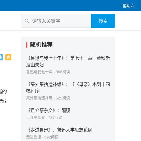
星期六
搜索
随机推荐
《鲁迅与我七十年》：第七十一章 董秋斯
凌山夫妇
鲁迅与我七十年
·
866
阅读
《集外集拾遗补编》：《〈母亲〉木刻十四
幅》序
端的
集外集拾遗补编
·
625
阅读
民；
《且介亭杂文》：隔膜
且介亭杂文
·
787
阅读
《走进鲁迅》：鲁迅人学思想论纲
走进鲁迅
·
692
阅读