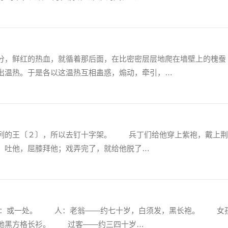
，鲜红的热血，就循着那后面，在比密密层层地爬在墙壁上的槐蚕
出温热。于是各以这温热互相蛊惑，煽动，牵引，…
的王〔２〕，所以去钉十字架。 兵丁们给他穿上紫袍，戴上荆
，吐他，屈膝拜他；戏弄完了，就给他脱了…
或一处。 人：老翁——约七十岁，白须发，黑长袍。 女
白地黑方格长衫。 过客——约三四十岁…