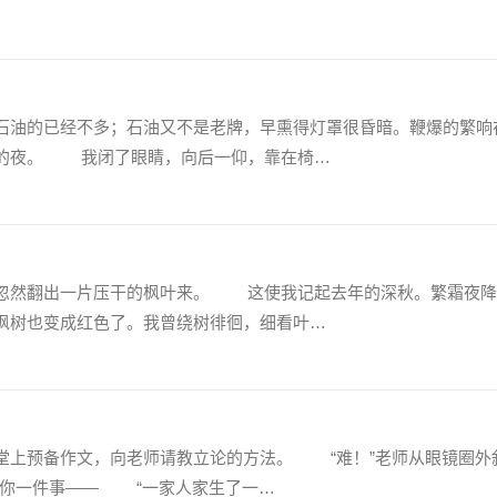
油的已经不多；石油又不是老牌，早熏得灯罩很昏暗。鞭爆的繁响
沉的夜。 我闭了眼睛，向后一仰，靠在椅…
然翻出一片压干的枫叶来。 这使我记起去年的深秋。繁霜夜降
枫树也变成红色了。我曾绕树徘徊，细看叶…
上预备作文，向老师请教立论的方法。 “难！”老师从眼镜圈外
诉你一件事—— “一家人家生了一…