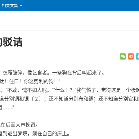
相关文集
的驳诘
衣履破碎，像乞食者。一条狗在背后叫起来了。
！住口！你这势利的狗！”
“不敢，愧不如人呢。”“什么！？”我气愤了，觉得这是一个极
知道分别铜和银〔２〕；还不知道分别布和绸；还不知道分别官和
……”
在后面大声挽留。
到逃出梦境，躺在自己的床上。