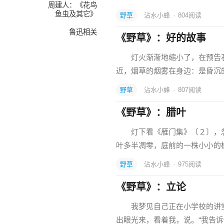
周建人：《花鸟
鱼虫及其它》
野草
沾水小蜂
·
804
阅读
鲁迅相关
《野草》：好的故事
灯火渐渐地缩小了，在预告石
近，烟草的烟雾在身边：是昏
野草
沾水小蜂
·
807
阅读
《野草》：腊叶
灯下看《雁门集》〔２〕，忽
叶多半凋零，庭前的一株小小的
野草
沾水小蜂
·
975
阅读
《野草》：立论
我梦见自己正在小学校的讲堂
出眼光来，看着我，说。“我告