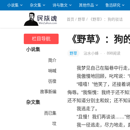
小说集
杂文集
诗与散文
其他作品
鲁迅研究
首页
/
野草
/ 《野草》：狗的驳诘
《野草》：狗
栏目导航
小说集
野草
沾水小蜂
·
·
898
阅读
简介
我梦见自己在隘巷中行走，
呐喊
我傲慢地回顾，叱咤说：“呔
彷徨
“嘻嘻！”他笑了，还接着说，
故事新编
侮辱。“我惭愧：我终于还不
还不知道分别主和奴；还不知道
杂文集
我逃走了。
而已集
“且慢！我们再谈谈……”他
坟
我一径逃走，尽力地走，直