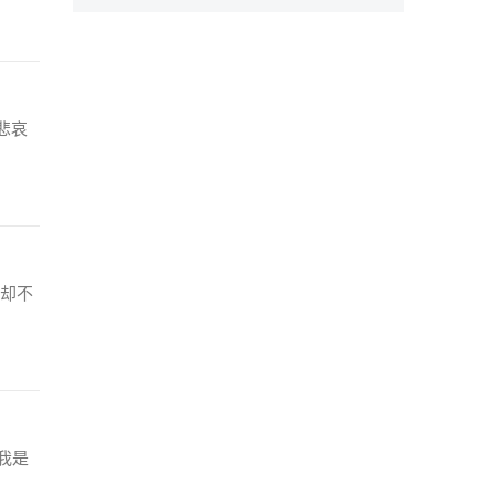
悲哀
却不
我是