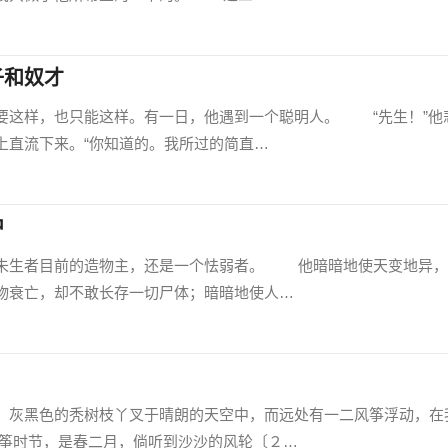
子和奴才
这样，也只能这样。有一日，他遇到一个聪明人。 “先生！”他
上直流下来。“你知道的。我所过的简直…
中
生者目前的造物主，还是一个怯弱者。 他暗暗地使天变地异，
物衰亡，却不敢长存一切尸体；暗暗地使人…
灰黑色的秃树枝丫叉于晴朗的天空中，而远处有一二风筝浮动，在
筝时节，是春二月，倘听到沙沙的风轮〔２…