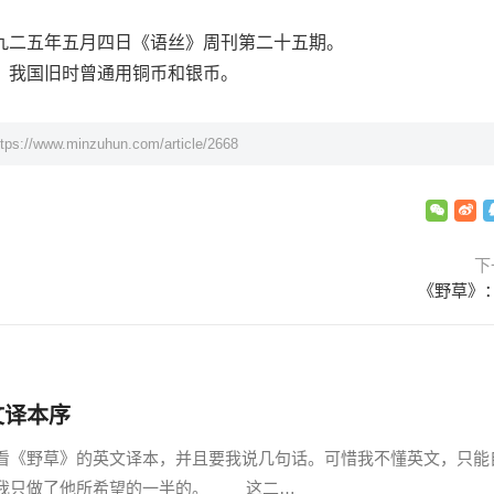
。
二五年五月四日《语丝》周刊第二十五期。
我国旧时曾通用铜币和银币。
ttps://www.minzuhun.com/article/2668
下
《野草》
文译本序
看《野草》的英文译本，并且要我说几句话。可惜我不懂英文，只能
嫌我只做了他所希望的一半的。 这二…