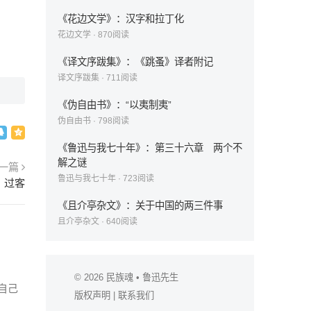
《花边文学》：汉字和拉丁化
花边文学
·
870
阅读
《译文序跋集》：《跳蚤》译者附记
译文序跋集
·
711
阅读
《伪自由书》：“以夷制夷”
伪自由书
·
798
阅读
《鲁迅与我七十年》：第三十六章 两个不
解之谜
一篇
鲁迅与我七十年
·
723
阅读
：过客
《且介亭杂文》：关于中国的两三件事
且介亭杂文
·
640
阅读
© 2026
民族魂
• 鲁迅先生
自己
版权声明
|
联系我们