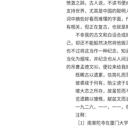
愤激之辞。古人说，不读书便
支持世界，尤其是中国的聪明
词中摘些好看而难懂的字面，
有相关，但正在复古，也就是
不幸我的古文和白话合成的
己，却还不能毅然决然将他毁
也不过将这当作一种纪念，知
当化为烟埃，并纪念也从人间
的吊曹孟德文⑹，便拉来给我
既睎古以遗累，信简礼而
彼裘绂于何有，贻尘谤于
嗟大恋之所存，故虽哲而
览遗籍以慷慨，献兹文而
一九二六，一一，一一，夜
注释：
［1］南普陀寺在厦门大学