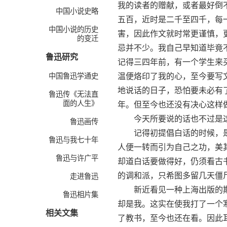
我的读者的赠献，或者最好倒
中国小说史略
五百，近时是二千至四千，每
中国小说的历史
害，因此作文就时常更谨慎，
的变迁
忌并不少。我自己早知道毕竟
鲁迅研究
记得三四年前，有一个学生来
中国鲁迅学通史
温便烙印了我的心，至今要写
地说话的日子，恐怕要未必有
鲁迅传《无法直
面的人生》
年。但至今也还没有决心这样
今天所要说的话也不过是这
鲁迅画传
记得初提倡白话的时候，是
鲁迅与我七十年
人便一转而引为自己之功，美
鲁迅与许广平
却道白话要做得好，仍须看古
的调和派，只希图多留几天僵
走进鲁迅
新近看见一种上海出版的期
鲁迅相片集
却是我。这实在使我打了一个
相关文集
了教书，至今也还在看。因此