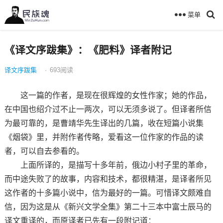
菜单
《译文序跋集》：《肥料》译者附记
译文序跋集
·
693
阅读
这一篇的作者，是现在很辉煌的女性作家；她的作品，
在中国也绍介过不止一两次，可以无须多说了。但译者所信
为最可靠的，是曹靖华先生译出的几篇，收在短篇小说集
《烟袋》里，并附作者传略，爱看这一位作家的作品的读
者，可以自去参看的。
上面所译的，是描写十多年前，俄边小村子里的革命，
而中途失败了的故事，内容和技术，都很精湛，是译者所见
这作者的十多篇小说中，信为最好的一篇。可惜译文颇难自
信，因为这是从《新兴文学全集》第二十三本中富士辰马的
译文重译的，而原译者已先有一段附记道：