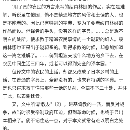
“用了真的农民的方言来写的绥甫林娜的作品，实在是难
解，听说虽在俄国，倘不是精通地方的风俗和土话的人，也
是不能看的。因此已有特别的字典，专为了要看绥甫林娜的
作品而设。但译者的手头，没有这样的字典。……总是想不
明白的处所，便求教于精通农民事情的一个鞑靼的妇人。绥
甫林娜也正是出于鞑靼系的。到得求教的时候，却愈加知道
这一篇之难解了。……倘到坦波夫或什么地方的乡下去，在
农民中间生活三四年，或者可以得到完全的译本罢。”
但译文中的农民的土话，却都又改成了日本乡村的土
话，在普通的字典上，全部没有的，也未有特别的字典。于
是也只得求教于懂得那些土话的M君，全篇不下三十处，并注
于此，以表谢忱云。
又，文中所谓“教友”〔2〕，是基督教的一派，而反对战
争，故当时很受帝制政府压迫，但到革命时候，也终于显出
本相来了。倘不记住这一点，对于本文就常有难以明白之处
的。