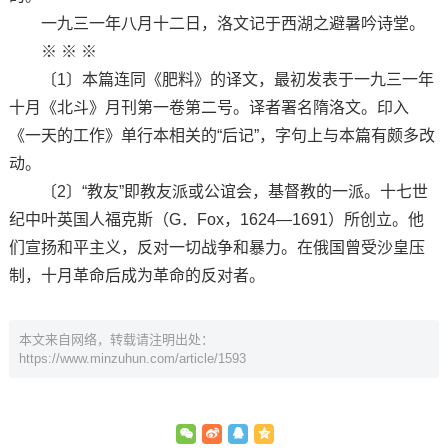
一九三一年八月十二日，洛文记于西湖之避暑吟诗堂。
※ ※ ※
〔1〕本篇连同《肥料》的译文，最初发表于一九三一年
十月《北斗》月刊第一卷第二号。译者署名隋洛文。印入
《一天的工作》单行本相关的“后记”，字句上与本篇有颇多改
动。
〔2〕“教友”即教友派或公谊会，基督教的一派。十七世
纪中叶英国人福克斯（G．Fox，1624—1691）所创立。他
们宣扬和平主义，反对一切战争和暴力。在俄国曾受沙皇压
制，十月革命后成为革命的反对者。
本文来自网络，转载请注明出处：
https://www.minzuhun.com/article/1593