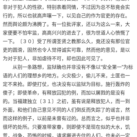
非对于犯人的性欲，特别表着同情，不过因为总不愁竟会实
行的，所以也就高声嚷一下，以见自己的作为官吏的存在。
然而舆论颇为沸腾了。有一位批评家，还以为这么一来，大
家便要不怕牢监，高高兴兴的进去了，很为世道人心愤慨了
一下。〔３０〕受了所谓圣贤之教那么久，竟还没有那位官
吏的圆滑，固然也令人觉得诚实可靠，然而他的意见，是以
为对于犯人，非加虐待不可，却也因此可见了。
从别一条路想，监狱确也并非没有不像以“安全第一”为标
语的人们的理想乡的地方。火灾极少，偷儿不来，土匪也一
定不来抢。即使打仗，也决没有以监狱为目标，施行轰炸的
傻子；即使革命，有释放囚犯的例，而加以屠戮的是没有
的。当福建独立〔３１〕之初，虽有说是释放犯人，而一到
外面，和他们自己意见不同的人们倒反而失踪了的谣言，然
而这样的例子，以前是未曾有过的。总而言之，似乎也并非
很坏的处所。只要准带家眷，则即使不是现在似的大水，饥
荒，战争，恐怖的时候，请求搬进去住的人们，也未必一定