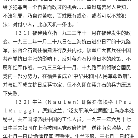
给予犯罪者一个自省而改过的机会……监狱痛苦尽人皆知，
不法犯罪，乃自讨苦吃，百姓既有戒心，或者可以不敢犯
法；对付小人，此亦天机一条也。”
〔３１〕福建独立指一九三三年十一月在福建发生的政
变。一九三二年一月二十八日在上海抗击进犯日军的十九路
军，被蒋介石调往福建进行反共内战。该军广大官兵在中国
共产党抗日主张的影响下，反对蒋介石投降日本的政策，不
愿和红军作战。一九三三年十一月，十九路军将领联合国民
党内一部分势力，在福建省成立“中华共和国人民革命政府”，
并与红军成立抗日反蒋协定，但不久即在蒋介石的兵力压迫
下失败。
〔３２〕牛兰（Ｎａｕｌｅｎ）即保罗·鲁埃格（Ｐａｕ
ｌＲｕｅｇｇ），原籍波兰，“泛太平洋产业同盟”上海办事处
秘书，共产国际派驻中国的工作人员。一九三一年六月十七
日牛兰夫妇同在上海被国民党政府拘捕，送往南京监禁，次
年七月一日以“危害民国”罪受审。牛兰不服，于七月二日起进