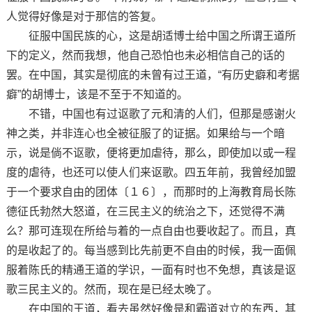
人觉得好像是对于那信的答复。
征服中国民族的心，这是胡适博士给中国之所谓王道所
下的定义，然而我想，他自己恐怕也未必相信自己的话的
罢。在中国，其实是彻底的未曾有过王道，“有历史癖和考据
癖”的胡博士，该是不至于不知道的。
不错，中国也有过讴歌了元和清的人们，但那是感谢火
神之类，并非连心也全被征服了的证据。如果给与一个暗
示，说是倘不讴歌，便将更加虐待，那么，即使加以或一程
度的虐待，也还可以使人们来讴歌。四五年前，我曾经加盟
于一个要求自由的团体〔１６〕，而那时的上海教育局长陈
德征氏勃然大怒道，在三民主义的统治之下，还觉得不满
么？那可连现在所给与着的一点自由也要收起了。而且，真
的是收起了的。每当感到比先前更不自由的时候，我一面佩
服着陈氏的精通王道的学识，一面有时也不免想，真该是讴
歌三民主义的。然而，现在是已经太晚了。
在中国的王道，看去虽然好像是和霸道对立的东西，其