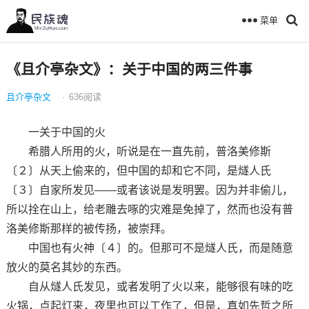
菜单
《且介亭杂文》：关于中国的两三件事
且介亭杂文
·
636
阅读
一关于中国的火
希腊人所用的火，听说是在一直先前，普洛美修斯
〔２〕从天上偷来的，但中国的却和它不同，是燧人氏
〔３〕自家所发见——或者该说是发明罢。因为并非偷儿，
所以拴在山上，给老雕去啄的灾难是免掉了，然而也没有普
洛美修斯那样的被传扬，被崇拜。
中国也有火神〔４〕的。但那可不是燧人氏，而是随意
放火的莫名其妙的东西。
自从燧人氏发见，或者发明了火以来，能够很有味的吃
火锅，点起灯来，夜里也可以工作了，但是，真如先哲之所