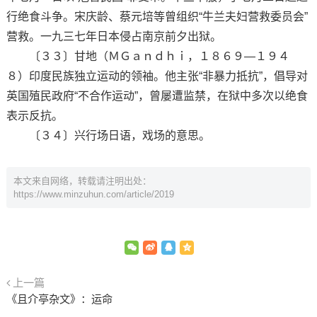
行绝食斗争。宋庆龄、蔡元培等曾组织“牛兰夫妇营救委员会”
营救。一九三七年日本侵占南京前夕出狱。
〔３３〕甘地（ＭＧａｎｄｈｉ，１８６９—１９４
８）印度民族独立运动的领袖。他主张“非暴力抵抗”，倡导对
英国殖民政府“不合作运动”，曾屡遭监禁，在狱中多次以绝食
表示反抗。
〔３４〕兴行场日语，戏场的意思。
本文来自网络，转载请注明出处：
https://www.minzuhun.com/article/2019
上一篇
《且介亭杂文》：运命