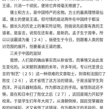
王道，只消一个顽民，便将它弄得毫无根据了。
儒士和方士，是中国特产的名物。方士的最高理想是仙
道，儒士的便是王道。但可惜的是这两件在中国终于都没
有。据长久的历史上的事实所证明，则倘说先前曾有真的王
道者，是妄言，说现在还有者，是新药。孟子生于周季，所
以以谈霸道为羞〔２４〕，倘使生于今日，则跟着人类的智
识范围的展开，怕要羞谈王道的罢。
三关于中国的监狱
我想，人们是的确由事实而从新省悟，而事情又由此发
生变化的。从宋朝到清朝的末年，许多年间，专以代圣贤立
言的“制艺”〔２５〕这一种烦难的文章取士，到得和法国打了
败仗〔２６〕，这才省悟了这方法的错误。于是派留学生到
西洋，开设兵器制造局，作为那改正的手段。省悟到这还不
够，是在和日本打了败仗之后〔２７〕，这回是竭力开起学
校来。于是学生们年年大闹了。从清朝倒掉，国民党掌握政
权的时候起，才又省悟了这错误，作为那改正的手段的，是