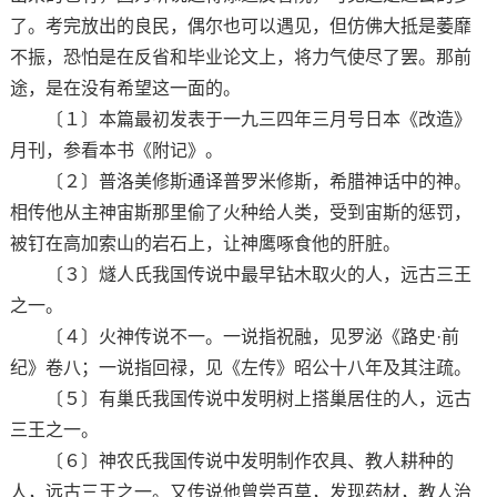
了。考完放出的良民，偶尔也可以遇见，但仿佛大抵是萎靡
不振，恐怕是在反省和毕业论文上，将力气使尽了罢。那前
途，是在没有希望这一面的。
〔１〕本篇最初发表于一九三四年三月号日本《改造》
月刊，参看本书《附记》。
〔２〕普洛美修斯通译普罗米修斯，希腊神话中的神。
相传他从主神宙斯那里偷了火种给人类，受到宙斯的惩罚，
被钉在高加索山的岩石上，让神鹰啄食他的肝脏。
〔３〕燧人氏我国传说中最早钻木取火的人，远古三王
之一。
〔４〕火神传说不一。一说指祝融，见罗泌《路史·前
纪》卷八；一说指回禄，见《左传》昭公十八年及其注疏。
〔５〕有巢氏我国传说中发明树上搭巢居住的人，远古
三王之一。
〔６〕神农氏我国传说中发明制作农具、教人耕种的
人，远古三王之一。又传说他曾尝百草，发现药材，教人治