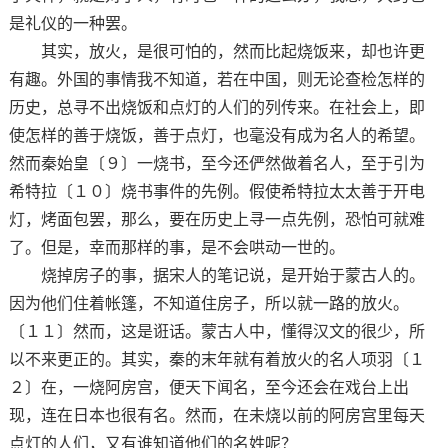
是礼仪的一种罢。
其实，放火，是很可怕的，然而比起烧饭来，却也许更
有趣。外国的事情我不知道，若在中国，则无论查检怎样的
历史，总寻不出烧饭和点灯的人们的列传来。在社会上，即
使怎样的善于烧饭，善于点灯，也毫没有成为名人的希望。
然而秦始皇〔９〕一烧书，至今还俨然做着名人，至于引为
希特拉〔１０〕烧书事件的先例。假使希特拉太太善于开电
灯，烤面包罢，那么，要在历史上寻一点先例，恐怕可就难
了。但是，幸而那样的事，是不会哄动一世的。
烧掉房子的事，据宋人的笔记说，是开始于蒙古人的。
因为他们住着帐篷，不知道住房子，所以就一路的放火。
〔１１〕然而，这是诳话。蒙古人中，懂得汉文的很少，所
以不来更正的。其实，秦的末年就有着放火的名人项羽〔１
２〕在，一烧阿房宫，便天下闻名，至今还会在戏台上出
现，连在日本也很有名。然而，在未烧以前的阿房宫里每天
点灯的人们，又有谁知道他们的名姓呢？