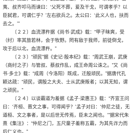
夷、叔齐叩马而谏曰：‘父死不葬，爰及干戈，可谓孝乎？以
臣弑君，可谓仁乎？’左右欲兵之。太公曰：‘此义人也，扶而
去之。’”
〔２２〕血流漂杵据《尚书·武成》载：“甲子昧爽，受
（纣）率其旅若林，会于牧野。罔有敌于我师，前徒倒戈，
攻于后以北，血流漂杵。”
〔２３〕“顽民”据《史记·殷本纪》载：“周武王崩，武庚
（商纣之子）与管叔、蔡叔作乱，成王命周公诛之。”又《尚
书·多士》载：“成周（今洛阳）既成，迁殷顽民。”据唐代孔
颖达疏：“顽民，谓殷之大夫、士从武庚叛者；以其无知，谓
之顽民。”
〔２４〕以谈霸道为羞据《孟子·梁惠王》载：“齐宣王问
曰：‘齐桓、晋文之事，可得闻乎？’孟子对曰：‘仲尼之徒，无
道桓、文之事者，是以后世无传焉，臣未之闻也。’”据宋代朱
熹《集注》：“仲尼之门，五尺童子羞称五霸，为其先诈力而
后仁义也。”