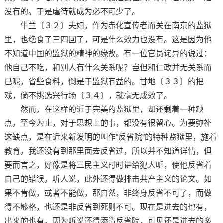
没有的。于是虐待就成为必不可少了。
牛兰〔３２〕夫妇，作为赤化宣传者而关在南京的监狱
里，也绝食了三四回了，可是什么效力也没有。这是因为他
不知道中国的监狱的精神的缘故。有一位官员诧异的说过：
他自己不吃，和别人有什么关系呢？岂但和仁政并无关系而
已呢，省些食料，倒是于监狱有益的。甘地〔３３〕的把
戏，倘不挑选兴行场〔３４〕，就毫无成效了。
然而，在这样的近于完美的监狱里，却还剩着一种缺
点。至今为止，对于思想上的事，都没有很留心。为要弥补
这缺点，是在近来新发明的叫作“反省院”的特种监狱里，施着
教育。我还没有到那里面去反省过，所以并不知道详情，但
要而言之，好像是将三民主义时时讲给犯人听，使他反省着
自己的错误。听人说，此外还得做排击共产主义的论文。如
果不肯做，或者不能做，那自然，非终身反省不可了，而做
得不够格，也还是非反省到死则不可。现在是进去的也有，
出来的也有，因为听说还得添造反省院，可见还是进去的多