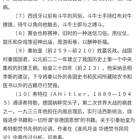
病。
〔７〕西班牙以前有斗牛的风俗，斗牛士手持红布对牛
撩拨，待牛以角向他触去，斗牛士即与之搏斗。
〔８〕赛会也称赛神，旧时的一种迷信习俗。用仪仗、
鼓乐和杂戏等迎神出庙，周游街巷，以酬神祈福。
〔９〕秦始皇（前２５９—前２１０）姓嬴名政。战国
时秦国国君，公元前二二一年建立了我国历史上第一个中央
集权的封建王朝。始皇三十四年（前２１３），他采纳丞相
李斯的建议，下令将秦以外的各国史书和民间所藏除农书和
医书以外的古籍尽行焚毁。
〔１０〕希特拉（ＡＨｉｔｌｅｒ，１８８９—１９４
５）通译希特勒，德国纳粹党头子，第二次世界大战的祸首
之一。一九三三年他担任内阁总理后，实行法西斯统治，烧
毁进步书籍和一切所谓“非德国思想”的书籍。关于引秦始皇为
希特勒焚书先例的论调，作者在《准风月谈·华德焚书异同
论》中曾作过分析，可参看。