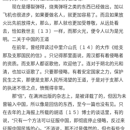
现在是爆裂弹呀，烧夷弹呀之类的东西已经做出，加以
飞机也很进步，如果要做名人，就更加容易了。而且如果放
火比先前放得大，那么，那人就也更加受尊敬，从远处看
去，恰如救世主〔１３〕一样，而那火光，便令人以为是光
明。二关于中国的王道
在前年，曾经拜读过中里介山氏〔１４〕的大作《给支
那及支那国民的信》。只记得那里面说，周汉都有着侵略者
的资质。而支那人都讴歌他，欢迎他了。连对于朔北的元和
清，也加以讴歌了。只要那侵略，有着安定国家之力，保护
民生之实，那便是支那人民所渴望的王道，于是对于支那人
的执迷不悟之点，愤慨得非常。
那“信”，在满洲出版的杂志上，是被译载了的，但因为未
曾输入中国，所以像是回信的东西，至今一篇也没有见。只
在去年的上海报上所载的胡适〔１５〕博士的谈话里，有的
说，“只有一个方法可以征服中国，即彻底停止侵略，反过来
征服中国民族的心。”不消说，那不过是偶然的，但也有些令