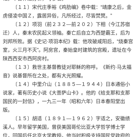
〔１１〕宋代庄季裕《鸡肋编》卷中载：“靖康之后，金
虏侵凌中国Ｚ，露居异俗，凡所经过，尽皆焚燹。”
〔１２〕项羽（前２３２—前２０２）下相（今江苏宿
迁）人，秦末农民起义领袖。秦亡后自立为西楚霸王，后为
刘邦所败。据《史记·项羽本纪》载：他攻破咸阳后，“烧秦宫
室，火三月不灭”。阿房宫，秦始皇时建筑的宫殿，遗址在今
陕西西安市西阿房村。
〔１３〕救世主基督教徒对耶稣的称呼。《新约·马太福
音》说基督所在之处，都有大光照耀。
〔１４〕中里介山（１８８５—１９４４）日本通俗小
说家，著有历史小说《大菩萨山卡》。他的《给支那和支那
国民的一封信》，一九三一年（昭和六年）日本春阳堂出
版。
〔１５〕胡适（１８９１—１９６２）字适之，安徽绩
溪人。早年留学美国，曾获美国哥伦比亚大学哲学博士学
位，回国后任北京大学教授。他当时积极支持国民党政府的