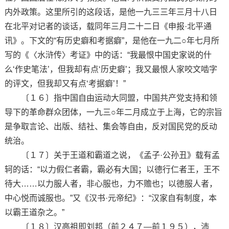
内外政策。这里所引的这段话，是他一九三三年三月十八日
在北平对记者的谈话，载同年三月二十二日《申报·北平通
讯》。下文的“有历史癖和考据癖”，是他在一九二○年七月所
写的《〈水浒传〉考证》中的话：“我最恨中国史家说的什
么‘作史笔法’，但我却有点‘历史癖’；我又最恨人家咬文啮字
的评文，但我却又有点‘考据癖’！”
〔１６〕指中国自由运动大同盟，中国共产党支持和领
导下的革命群众团体，一九三○年二月成立于上海，它的宗旨
是争取言论、出版、结社、集会等自由，反对国民党的反动
统治。
〔１７〕关于王道和霸道之说，《孟子·公孙丑》载有孟
轲的话：“以力假仁者霸，霸必有大国；以德行仁者王，王不
待大……以力服人者，非心服也，力不赡也；以德服人者，
中心悦而诚服也。”又《汉书·元帝纪》：“汉家自有制度，本
以霸王道杂之。”
〔１８〕汉高祖即刘邦（前２４７—前１９５），沛