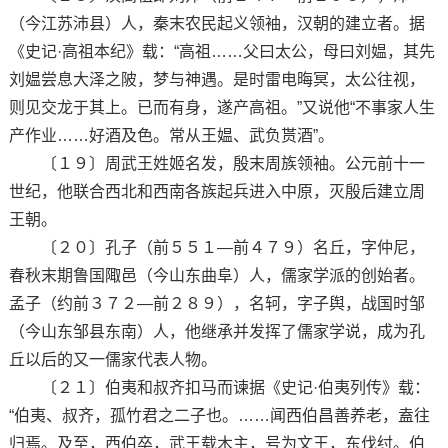
（今江苏沛县）人，秦末农民起义领袖，汉朝的建立者。据
《史记·高祖本纪》载：“高祖……父曰太公，母曰刘媪，其先
刘媪尝息大泽之陂，梦与神遇。是时雷电晦冥，太公往视，
则见交龙于其上。已而有身，遂产高祖。”又说他“不事家人生
产作业……好酒及色。常从王媪、武负贳酒”。
〔１９〕周武王姓姬名发，殷末周族领袖。公元前十一
世纪，他联合西北和西南各族起兵进入中原，灭殷后建立周
王朝。
〔２０〕孔子（前５５１—前４７９）名丘，字仲尼，
春秋末期鲁国陬邑（今山东曲阜）人，儒家学派的创始者。
孟子（约前３７２—前２８９），名轲，字子舆，战国时邹
（今山东邹县东南）人，他继承并发挥了儒家学说，成为孔
丘以后的又一儒家代表人物。
〔２１〕伯夷和叔齐扣马而谏据《史记·伯夷列传》载：
“伯夷、叔齐，孤竹君之二子也。……闻西伯昌善养老，盍往
归焉。及至，西伯卒，武王载木主，号为文王，东伐纣。伯