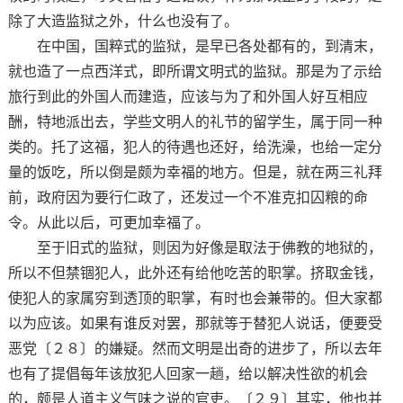
除了大造监狱之外，什么也没有了。
在中国，国粹式的监狱，是早已各处都有的，到清末，
就也造了一点西洋式，即所谓文明式的监狱。那是为了示给
旅行到此的外国人而建造，应该与为了和外国人好互相应
酬，特地派出去，学些文明人的礼节的留学生，属于同一种
类的。托了这福，犯人的待遇也还好，给洗澡，也给一定分
量的饭吃，所以倒是颇为幸福的地方。但是，就在两三礼拜
前，政府因为要行仁政了，还发过一个不准克扣囚粮的命
令。从此以后，可更加幸福了。
至于旧式的监狱，则因为好像是取法于佛教的地狱的，
所以不但禁锢犯人，此外还有给他吃苦的职掌。挤取金钱，
使犯人的家属穷到透顶的职掌，有时也会兼带的。但大家都
以为应该。如果有谁反对罢，那就等于替犯人说话，便要受
恶党〔２８〕的嫌疑。然而文明是出奇的进步了，所以去年
也有了提倡每年该放犯人回家一趟，给以解决性欲的机会
的，颇是人道主义气味之说的官吏。〔２９〕其实，他也并