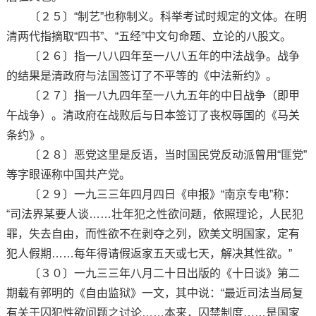
〔２５〕“制艺”也称制义。科举考试时规定的文体。在明
清两代指摘取“四书”、“五经”中文句命题、立论的八股文。
〔２６〕指一八八四年至一八八五年的中法战争。战争
的结果是清政府与法国签订了不平等的《中法新约》。
〔２７〕指一八九四年至一八九五年的中日战争（即甲
午战争）。清政府在战败后与日本签订了丧权辱国的《马关
条约》。
〔２８〕恶党这里是反语，当时国民党反动派曾用“匪党”
等字眼诬称中国共产党。
〔２９〕一九三三年四月四日《申报》“南京专电”称：
“司法界某要人谈……壮年犯之性欲问题，依照理论，人民犯
罪，失去自由，而性欲不在剥夺之列，欧美文明国家，定有
犯人假期……每年得请假返家五天或七天，解决其性欲。”
〔３０〕一九三三年八月二十日出版的《十日谈》第二
期载有郭明的《自由监狱》一文，其中说：“最近司法当局复
有关于囚犯性欲问题之讨论……本来，囚禁制度……是国家