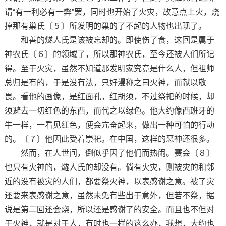
谓“有一利必有一弊”罢，同时也开始了火灾，故意点上火，烧
掉那有巢氏〔５〕所发明的巢的了不起的人物也出现了。
和善的燧人氏是该被忘却的。即使伤了食，这回是属于
神农氏〔６〕的领域了，所以那神农氏，至今还被人们所记
得。至于火灾，虽然不知道那发明家究竟是什么人，但祖师
总归是有的，于是没有法，只好漫称之曰火神，而献以敬
畏。看他的画像，是红面孔，红胡须，不过祭祀的时候，却
须避去一切红色的东西，而代之以绿色。他大约像西班牙的
牛一样，一看见红色，便会亢奋起来，做出一种可怕的行动
的。〔７〕他因此受着崇祀。在中国，这样的恶神还很多。
然而，在人世间，倒似乎因了他们而热闹。赛会〔８〕
也只有火神的，燧人氏的却没有。倘有火灾，则被灾的和邻
近的没有被灾的人们，都要祭火神，以表感谢之意。被了灾
还要来表感谢之意，虽然未免有些出于意外，但若不祭，据
说是第二回还会烧，所以还是感谢了的安全。而且也不但对
于火神，就是对于人，有时也一样的这么办，我想，大约也