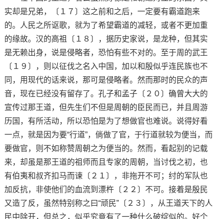
实却是兄弟，〔１７〕这之前和之后，一定要有霸道跑来
的。人民之所讴歌，就为了希望霸道的减轻，或者不更加重
的缘故。汉的高祖〔１８〕，据历史家说，是龙种，但其实
是无赖出身，说是侵略者，恐怕有些不对的。至于周的武王
〔１９〕，则以征伐之名入中国，加以和殷似乎连民族也不
同，用现代的话来说，那可是侵略者。然而那时的民众的声
音，现在已经没有留存了。孔子和孟子〔２０〕确曾大大的
宣传过那王道，但先生们不但是周朝的臣民而已，并且周游
历国，有所活动，所以恐怕是为了想做官也难说。说得好看
一点，就是因为要“行道”，倘做了官，于行道就较为便当，而
要做官，则不如称赞周朝之为便当的。然而，看起别的记载
来，却虽是那王道的祖师而且专家的周朝，当讨伐之初，也
有伯夷和叔齐扣马而谏〔２１〕，非拖开不可；纣的军队也
加反抗，非使他们的血流到漂杵〔２２〕不可。接着是殷民
又造了反，虽然特别称之曰“顽民”〔２３〕，从王道天下的人
民中除开，但总之，似乎究竟有了一种什么破绽似的。好个