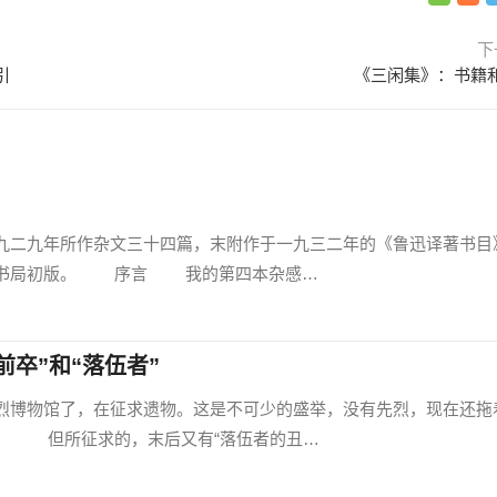
下
引
《三闲集》：书籍
二九年所作杂文三十四篇，末附作于一九三二年的《鲁迅译著书目
新书局初版。 序言 我的第四本杂感…
卒”和“落伍者”
博物馆了，在征求遗物。这是不可少的盛举，没有先烈，现在还拖
。 但所征求的，末后又有“落伍者的丑…