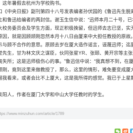
，这年暑假去杭州为学校购书。
《中央日报》副刊第四十八号发表编者孙伏园的《鲁迅先生脱
生和鲁迅给编者的两封信。谢玉生信中说：“迅师本月二十号，已
大校务委员会及学生方面，现正积极挽留，但迅师去志已坚，实
原因，就是因顾颉刚忽然本月十八日由厦来中大担任教授的原故
示与顾不合作的意思。原顾去岁在厦大造作谣言，诬蔑迅师；迄
堂先生，甘为林文庆之谋臣，伙同张星YR、张颐、黄开宗等主张
离失所；这是迅师极伤心的事。”鲁迅信中说：“我真想不到，在
颉刚，竟到这里来做教授了，那么，这里的情形，难免要变成厦
据我看来，或者会比不上厦大，这是我所得的感觉。我已于上星
阳人，作者在厦门大学和中山大学任教时的学生。
ttps://www.minzuhun.com/article/1789