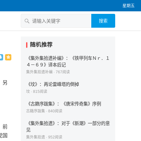
星期五
搜索
）
随机推荐
《集外集拾遗补编》：《铁甲列车Ｎｒ．１
４－６９》译本后记
集外集拾遗补编
·
767
阅读
，另
《坟》：再论雷峰塔的倒掉
坟
·
815
阅读
《古籍序跋集》：《唐宋传奇集》序例
古籍序跋集
·
840
阅读
《集外集拾遗》：对于《新潮》一部分的意
。前
见
党国
集外集拾遗
·
952
阅读