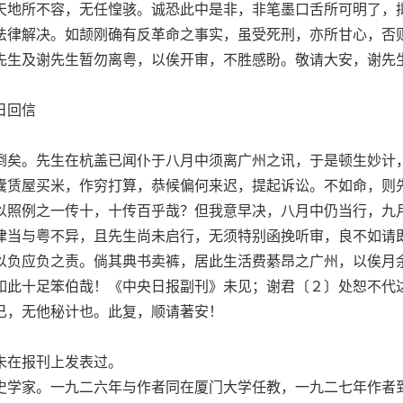
天地所不容，无任惶骇。诚恐此中是非，非笔墨口舌所可明了，
法律解决。如颉刚确有反革命之事实，虽受死刑，亦所甘心，否
先生及谢先生暂勿离粤，以俟开审，不胜感盼。敬请大安，谢先
日回信
矣。先生在杭盖已闻仆于八月中须离广州之讯，于是顿生妙计
囊赁屋买米，作穷打算，恭候偏何来迟，提起诉讼。不如命，则
以照例之一传十，十传百乎哉？但我意早决，八月中仍当行，九
律当与粤不异，且先生尚未启行，无须特别函挽听审，良不如请
以负应负之责。倘其典书卖裤，居此生活费綦昂之广州，以俟月
如此十足笨伯哉！《中央日报副刊》未见；谢君〔２〕处恕不代
已，无他秘计也。此复，顺请著安！
在报刊上发表过。
学家。一九二六年与作者同在厦门大学任教，一九二七年作者