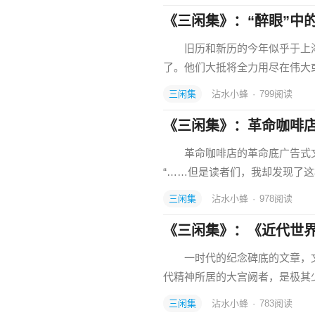
《三闲集》：“醉眼”中
旧历和新历的今年似乎于上海
了。他们大抵将全力用尽在伟大
三闲集
沾水小蜂
·
799
阅读
《三闲集》：革命咖啡
革命咖啡店的革命底广告式文字
“……但是读者们，我却发现了
三闲集
沾水小蜂
·
978
阅读
《三闲集》：《近代世
一时代的纪念碑底的文章，文
代精神所居的大宫阙者，是极
三闲集
沾水小蜂
·
783
阅读