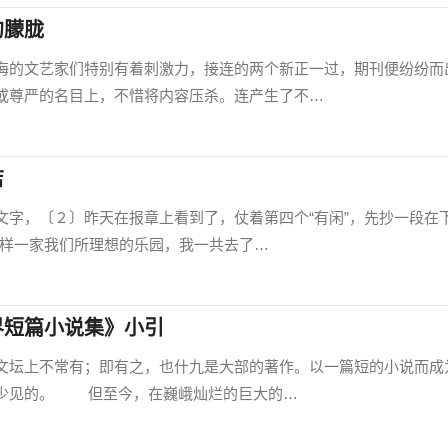
的朦胧
的文艺家们特别有着刺激力，接连的两个新正一过，期刊便纷纷而
或尊严的名目上，不惜将内容压杀。连产生了不…
店
，〔２〕昨天在报章上看到了，仗着第四个“有闲”，先抄一段在
这样一家我们所理想的乐园，我一共去了…
界短篇小说集》小引
坛上不常有；即有之，也什九是大部的著作。以一篇短的小说而成
其少见的。 但至今，在巍峨灿烂的巨大的…