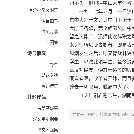
州不久，他也往中山大学任教
且介亭杂文附集
一九二七年五月十一日汉口
东中大》一文，其中引用谢玉
伪自由书
大所任各职，完全辞卸矣。中
准风月谈
留之可能了。迅师此次辞职之
三闲集
来迅师所以要去职者，即是表
诗与散文
风潮发生之后，顾又背叛林语
学生，以致此项学生，至今流
野草
么反对民党，使兼士愤愤的顾
朝花夕拾
硬直者逐，改革者开除。而且
鲁迅诗集
辞去一切职务，脱离中大了。”
〔２〕谢君谢玉生，湖南耒
其他作品
古籍序跋集
本文来自网络，转载请注明出处：
h
汉文学史纲要
译文序跋集