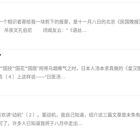
个相识者寄给我一块剪下的报章，是十一月八日的北京《民国晚报
 吊丧文孔伯尼 顷闻友云：“《语丝…
”
国技”“国花”“国医”闹得乌烟瘴气之时，日本人汤本求真做的《皇汉
告〔４〕上这样说——“日医汤…
欢讲“动机”〔２〕。案动机，我自己知道，绍介这三篇文章是未免
可了，许多人已知道我将于八月中走出…