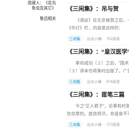
周建人：《花鸟
鱼虫及其它》
《三闲集》：吊与贺
鲁迅相关
《语丝》在北京被禁之后，一
《华灯》栏，内容是这样的：
三闲集
沾水小蜂
·
761
阅读
《三闲集》：“皇汉医学
革命成功〔２〕之后，“国术”“
〔３〕译本也将乘时出版了。广
三闲集
沾水小蜂
·
974
阅读
《三闲集》：匪笔三篇
今之“正人君子”，论事有时喜
伤忠厚的。旅资将尽，非逐食不
三闲集
沾水小蜂
·
727
阅读