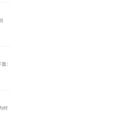
出
下面：
为时