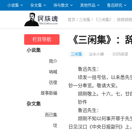
小说集
杂文集
诗与散文
其他作品
鲁迅研究
首页
/
三闲集
/ 《三闲集》：辞顾颉
《三闲集》：辞
栏目导航
小说集
三闲集
沾水小蜂
·
·
1025
阅读
简介
鲁迅先生：
呐喊
顷发一挂号信，以未悉先生
彷徨
钞一分奉览。敬请大安。
故事新编
颉刚敬上。十六，七，廿
钞件
杂文集
鲁迅先生：
而已集
颉刚不知以何事开罪于先生
坟
日见汉口《中央日报副刊》上