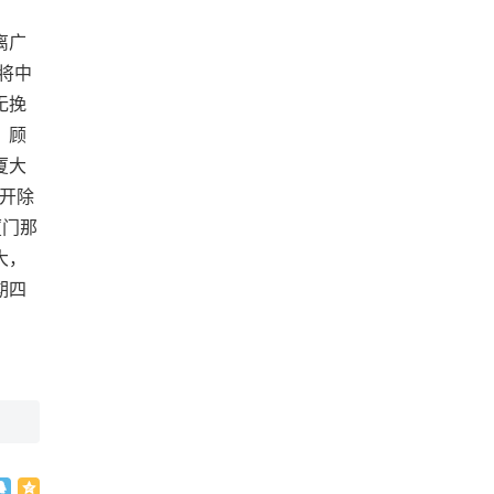
离广
将中
无挽
。顾
厦大
开除
厦门那
大，
期四