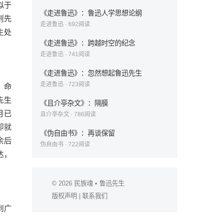
拟于
《走进鲁迅》：鲁迅人学思想论纲
则先
走进鲁迅
·
692
阅读
生处
《走进鲁迅》：跨越时空的纪念
走进鲁迅
·
741
阅读
《走进鲁迅》：忽然想起鲁迅先生
走进鲁迅
·
723
阅读
，命
先生
《且介亭杂文》：隔膜
月已
且介亭杂文
·
786
阅读
即就
《伪自由书》：再谈保留
余后
伪自由书
·
722
阅读
达，
© 2026
民族魂
• 鲁迅先生
版权声明
|
联系我们
到广