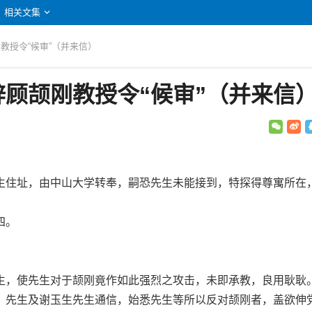
相关文集
刚教授令“候审”（并来信）
顾颉刚教授令“候审”（并来信
住址，由中山大学转奉，嗣恐先生未能接到，特探得尊寓所在
四。
，使先生对于颉刚竟作如此强烈之攻击，未即承教，良用耿耿
，先生及谢玉生先生通信，始悉先生等所以反对颉刚者，盖欲伸