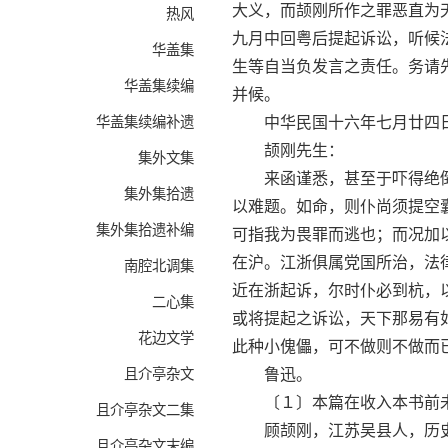
大义，而颉刚所作之罪恶直为
热风
九月中回粤后提起诉讼，听候
华盖集
生等自当负发言之责任。务请
华盖集续编
并候。
华盖集续编补遗
中华民国十六年七月廿四
颉刚先生：
集外文集
来函谨悉，甚至于吓得绝倒
集外集拾遗
以难题。如命，则仆尚须提空
集外集拾遗补编
可指我为畏罪而逃也；而况加
在沪。江浙俱属党国所治，法
南腔北调集
近在浙起诉，尔时仆必到杭，
二心集
或将提起之诉讼，天下那易有
花边文学
此种小傀儡，可不做则不做而
且介亭杂文
鲁迅。
〔１〕本篇在收入本书前未
且介亭杂文二集
顾颉刚，江苏吴县人，历史
且介亭杂文末编