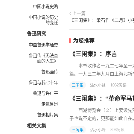
中国小说史略
上一篇
中国小说的历史
《三闲集》：柔石作《二月》小
的变迁
鲁迅研究
为您推荐
中国鲁迅学通史
《三闲集》：序言
鲁迅传《无法直
面的人生》
本书收作者一九二七年至一九
鲁迅画传
篇。一九三二年九月由上海北
鲁迅与我七十年
三闲集
沾水小蜂
·
1032
阅读
鲁迅与许广平
《三闲集》：“革命军马前
走进鲁迅
西湖博览会〔２〕上要设先烈
鲁迅相片集
子也说不定的，更那能如此自在
相关文集
三闲集
沾水小蜂
·
893
阅读