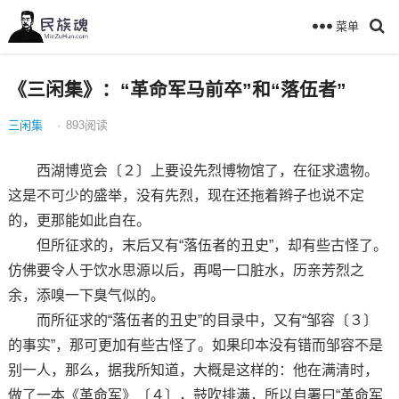
菜单
《三闲集》：“革命军马前卒”和“落伍者”
三闲集
·
893
阅读
西湖博览会〔２〕上要设先烈博物馆了，在征求遗物。
这是不可少的盛举，没有先烈，现在还拖着辫子也说不定
的，更那能如此自在。
但所征求的，末后又有“落伍者的丑史”，却有些古怪了。
仿佛要令人于饮水思源以后，再喝一口脏水，历亲芳烈之
余，添嗅一下臭气似的。
而所征求的“落伍者的丑史”的目录中，又有“邹容〔３〕
的事实”，那可更加有些古怪了。如果印本没有错而邹容不是
别一人，那么，据我所知道，大概是这样的：他在满清时，
做了一本《革命军》〔４〕，鼓吹排满，所以自署曰“革命军