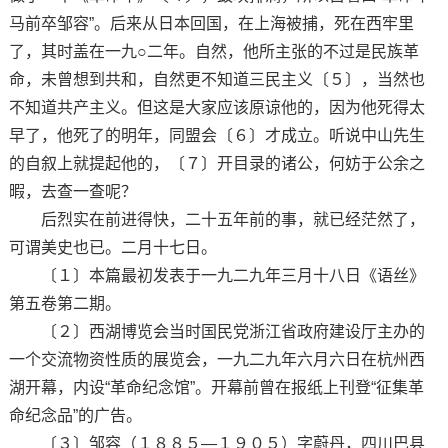
马前卒邹容”。后来从日本回国，在上海被捕，死在西牢里
了，其时盖在一九○二年。自然，他所主张的不过是民族革
命，未曾想到共和，自然更不知道三民主义〔５〕，当然也
不知道共产主义。但这是大家应该原谅他的，因为他死得太
早了，他死了的明年，同盟会〔６〕才成立。听说中山先生
的自叙上就提起他的，〔７〕开目录的诸公，何妨于公余之
暇，去查一查呢？
后烈实在前进得快，二十五年前的事，就已经茫然了，
可谓美史也已。二月十七日。
〔１〕本篇最初发表于一九二九年三月十八日《语丝》
第五卷第二期。
〔２〕西湖博览会当时国民党浙江省政府建设厅主办的
一个交流物资性质的展览会，一九二九年六月六日在杭州西
湖开幕，内设“革命纪念馆”。开幕前曾在报纸上刊登“征集革
命纪念品”的广告。
〔３〕邹容（１８８５—１９０５）字蔚丹，四川巴县