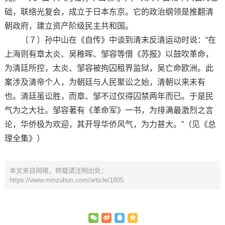
础，联络光复会，成立于日本东京。它的政治纲领是推翻清
朝政府，建立资产阶级民主共和国。
〔７〕孙中山在《自传》中谈到清末反清运动时说：“在
上海则有章太炎、吴稚晖、邹容等借《苏报》以鼓吹革命，
为清廷所控，太炎、邹容被拘囚租界监狱，吴亡命欧洲。此
案涉及清帝个人，为朝廷与人民聚讼之始，清朝以来未有
也。清廷虽讼胜，而章、邹不过仅得囚禁两年而已。于是民
气为之大壮。邹容著有《革命军》一书，为排满最激烈之言
论，华侨极为欢迎，其开导华侨风气，为力甚大。”（见《总
理全集》）
本文来自网络，转载请注明出处：
https://www.minzuhun.com/article/1805