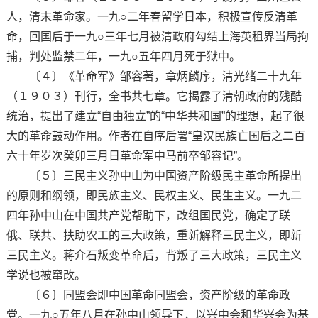
人，清末革命家。一九○二年春留学日本，积极宣传反清革
命，回国后于一九○三年七月被清政府勾结上海英租界当局拘
捕，判处监禁二年，一九○五年四月死于狱中。
〔４〕《革命军》邹容著，章炳麟序，清光绪二十九年
（１９０３）刊行，全书共七章。它揭露了清朝政府的残酷
统治，提出了建立“自由独立”的“中华共和国”的理想，起了很
大的革命鼓动作用。作者在自序后署“皇汉民族亡国后之二百
六十年岁次癸卯三月日革命军中马前卒邹容记”。
〔５〕三民主义孙中山为中国资产阶级民主革命所提出
的原则和纲领，即民族主义、民权主义、民生主义。一九二
四年孙中山在中国共产党帮助下，改组国民党，确定了联
俄、联共、扶助农工的三大政策，重新解释三民主义，即新
三民主义。蒋介石叛变革命后，背叛了三大政策，三民主义
学说也被窜改。
〔６〕同盟会即中国革命同盟会，资产阶级的革命政
党。一九○五年八月在孙中山领导下，以兴中会和华兴会为基