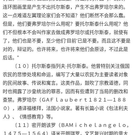
连环图画里是产生不出托尔斯泰，产生不出弗罗培尔来的。
这一点难道左翼理论家们会不知道？他们断然不会那么蠢。
但是，他们要弗罗培尔什么用呢？要托尔斯泰什么用呢？他
们不但根本不会叫作家去做成弗罗培尔或托尔斯泰，就使有
了，他们也是不要，至少他们‘目前’已是不要。而且这不要是
对的，辩证的。也许将来，也许将来他们会原谅，不过此是
后话。”
〔１０〕托尔斯泰指列夫·托尔斯泰。他曾特别关注俄国
农民的悲惨处境和命运，编写了大量以农民为主要读者对象
的民间故事、传说和寓言。这类作品，鼓吹了宗教道德，同
时也揭露了沙皇统治的罪恶，因而有些遭到了当局的删改和
查禁。弗罗培尔（ＧAＦｌａｕｂｅｒｔ１８２１—１８８
０），通译福楼拜，法国小说家。著有长篇小说《包法利夫
人》、《情感教育》等。
〔１１〕密开朗该罗（ＢAＭｉｃｈｅｌａｎｇｅｌｏ，
１４７５—１５６４）译米开朗琪罗，文艺复兴时期的意大