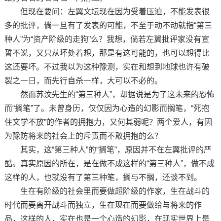
但现在要问：左翼文坛现在因为受着压迫，不能发表很
多的批评，倘一旦有了发表的可能，不至于动不动就指“第三
种人”为“资产阶级的走狗”么？我想，倘若左翼批评家没有宣
誓不说，又只从坏处着想，那是有这可能的，也可以想得比
这还要坏。不过我以为这种豫测，实在和想到地球也许有破
裂之一日，而先行自杀一样，大可以不必的。
然而苏汶先生的“第三种人”，却据说是为了这未来的恐怖
而“搁笔”了。未曾身历，仅仅因为心造的幻影而搁笔，“死抱
住文学不放”的作者的拥抱力，又何其弱呢？两个爱人，有因
为豫防将来的社会上的斥责而不敢拥抱的么？
其实，这“第三种人”的“搁笔”，原因并不在左翼批评的严
酷。真实原因的所在，是在做不成这样的“第三种人”，做不成
这样的人，也就没有了第三种笔，搁与不搁，还谈不到。
生在有阶级的社会里而要做超阶级的作家，生在战斗的
时代而要离开战斗而独立，生在现在而要做给与将来的作
品，这样的人，实在也是一个心造的幻影，在现实世界上是