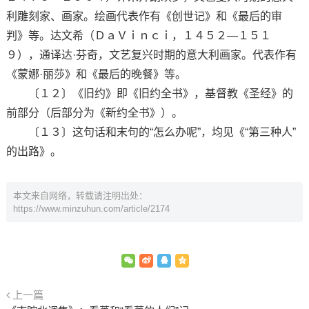
利雕刻家、画家。绘画代表作有《创世记》和《最后的审
判》等。达文希（ＤａＶｉｎｃｉ，１４５２—１５１
９），通译达·芬奇，文艺复兴时期的意大利画家。代表作有
《蒙娜·丽莎》和《最后的晚餐》等。
〔１２〕《旧约》即《旧约全书》，基督教《圣经》的
前部分（后部分为《新约全书》）。
〔１３〕这句话和末句的“怎么办呢”，均见《“第三种人”
的出路》。
本文来自网络，转载请注明出处：
https://www.minzuhun.com/article/2174
上一篇