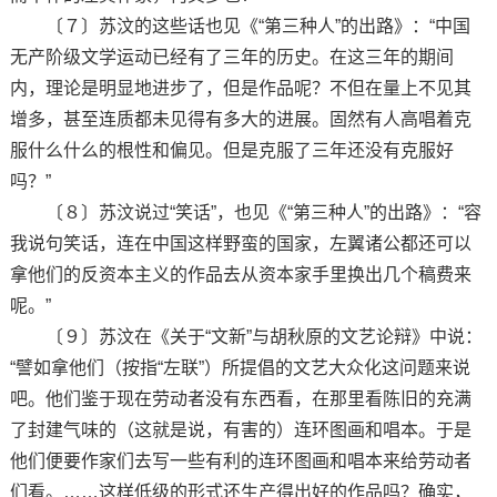
〔７〕苏汶的这些话也见《“第三种人”的出路》：“中国
无产阶级文学运动已经有了三年的历史。在这三年的期间
内，理论是明显地进步了，但是作品呢？不但在量上不见其
增多，甚至连质都未见得有多大的进展。固然有人高唱着克
服什么什么的根性和偏见。但是克服了三年还没有克服好
吗？”
〔８〕苏汶说过“笑话”，也见《“第三种人”的出路》：“容
我说句笑话，连在中国这样野蛮的国家，左翼诸公都还可以
拿他们的反资本主义的作品去从资本家手里换出几个稿费来
呢。”
〔９〕苏汶在《关于“文新”与胡秋原的文艺论辩》中说：
“譬如拿他们（按指“左联”）所提倡的文艺大众化这问题来说
吧。他们鉴于现在劳动者没有东西看，在那里看陈旧的充满
了封建气味的（这就是说，有害的）连环图画和唱本。于是
他们便要作家们去写一些有利的连环图画和唱本来给劳动者
们看。……这样低级的形式还生产得出好的作品吗？确实，