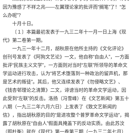
因为豫感了不祥之兆——左翼理论家的批评而“搁笔”了！“怎
么办呢”？
十月十日。
〔１〕本篇最初发表于一九三二年十一月一日上海《现
代》第二卷第一期。
一九三一年十二月，胡秋原在他所主持的《文化评论》
创刊号发表了《阿狗文艺论》一文，他自称“自由人”，一方面
批评“民族主义文学”，一方面则对当时“左联”所领导的革命文
学运动进行攻击，认为“将艺术堕落到一种政治的留声机，那
是艺术的叛徒”。其后，他又连续发表了《勿侵略文艺》、
《钱杏邨理论之清算》二文，诽谤当时的革命文学运动，因
此受到“左联”的反击。洛扬（冯雪峰）在《文艺新闻》第五十
八期（一九三二年六月六日）上发表了《致文艺新闻的
信》，指出胡秋原的目的“是进攻整个普罗革命文学运动”，揭
露了胡秋原在“自由人”假面具掩盖下的反动实质。由此苏汶
（即杜衡）就在《现代》第一卷第三期（一九三二年七月）