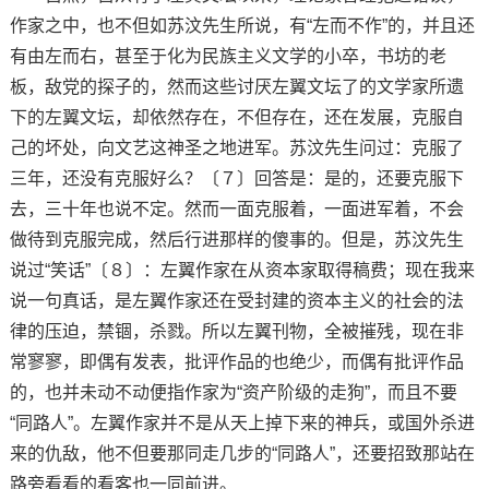
作家之中，也不但如苏汶先生所说，有“左而不作”的，并且还
有由左而右，甚至于化为民族主义文学的小卒，书坊的老
板，敌党的探子的，然而这些讨厌左翼文坛了的文学家所遗
下的左翼文坛，却依然存在，不但存在，还在发展，克服自
己的坏处，向文艺这神圣之地进军。苏汶先生问过：克服了
三年，还没有克服好么？〔７〕回答是：是的，还要克服下
去，三十年也说不定。然而一面克服着，一面进军着，不会
做待到克服完成，然后行进那样的傻事的。但是，苏汶先生
说过“笑话”〔８〕：左翼作家在从资本家取得稿费；现在我来
说一句真话，是左翼作家还在受封建的资本主义的社会的法
律的压迫，禁锢，杀戮。所以左翼刊物，全被摧残，现在非
常寥寥，即偶有发表，批评作品的也绝少，而偶有批评作品
的，也并未动不动便指作家为“资产阶级的走狗”，而且不要
“同路人”。左翼作家并不是从天上掉下来的神兵，或国外杀进
来的仇敌，他不但要那同走几步的“同路人”，还要招致那站在
路旁看看的看客也一同前进。