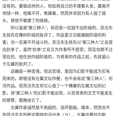
没有的。要做这样的人，恰如用自己的手拔着头发，要离开
地球一样，他离不开，焦躁着，然而并非因为有人摇了摇
头，使他不敢拔了的缘故。
所以虽是“第三种人”，却还是一定超不出阶级的，苏汶先
生就先在豫料阶级的批评了，作品里又岂能摆脱阶级的利
害；也一定离不开战斗的，苏汶先生就先以“第三种人”之名提
出抗争了，虽然“抗争”之名又为作者所不愿受；而且也跳不过
现在的，他在创作超阶级的，为将来的作品之前，先就留心
于左翼的批判了。
这确是一种苦境。但这苦境，是因为幻影不能成为实有
而来的。即使没有左翼文坛作梗，也不会有这“第三种人”，何
况作品。但苏汶先生却又心造了一个横暴的左翼文坛的幻
影，将“第三种人”的幻影不能出现，以至将来的文艺不能发生
的罪孽，都推给它了。
左翼作家诚然是不高超的，连环图画，唱本，然而也不
到苏汶先生所断定那样的没出息〔９〕。左翼也要托尔斯