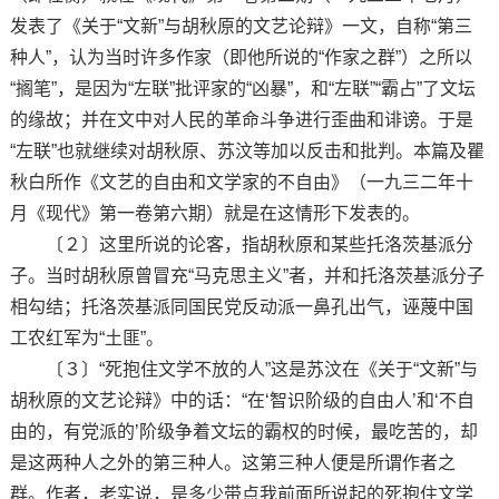
发表了《关于“文新”与胡秋原的文艺论辩》一文，自称“第三
种人”，认为当时许多作家（即他所说的“作家之群”）之所以
“搁笔”，是因为“左联”批评家的“凶暴”，和“左联”“霸占”了文坛
的缘故；并在文中对人民的革命斗争进行歪曲和诽谤。于是
“左联”也就继续对胡秋原、苏汶等加以反击和批判。本篇及瞿
秋白所作《文艺的自由和文学家的不自由》（一九三二年十
月《现代》第一卷第六期）就是在这情形下发表的。
〔２〕这里所说的论客，指胡秋原和某些托洛茨基派分
子。当时胡秋原曾冒充“马克思主义”者，并和托洛茨基派分子
相勾结；托洛茨基派同国民党反动派一鼻孔出气，诬蔑中国
工农红军为“土匪”。
〔３〕“死抱住文学不放的人”这是苏汶在《关于“文新”与
胡秋原的文艺论辩》中的话：“在‘智识阶级的自由人’和‘不自
由的，有党派的’阶级争着文坛的霸权的时候，最吃苦的，却
是这两种人之外的第三种人。这第三种人便是所谓作者之
群。作者，老实说，是多少带点我前面所说起的死抱住文学