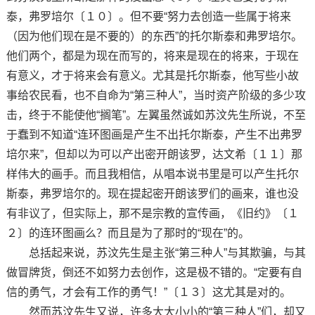
泰，弗罗培尔〔１０〕。但不要“努力去创造一些属于将来
（因为他们现在是不要的）的东西”的托尔斯泰和弗罗培尔。
他们两个，都是为现在而写的，将来是现在的将来，于现在
有意义，才于将来会有意义。尤其是托尔斯泰，他写些小故
事给农民看，也不自命为“第三种人”，当时资产阶级的多少攻
击，终于不能使他“搁笔”。左翼虽然诚如苏汶先生所说，不至
于蠢到不知道“连环图画是产生不出托尔斯泰，产生不出弗罗
培尔来”，但却以为可以产出密开朗该罗，达文希〔１１〕那
样伟大的画手。而且我相信，从唱本说书里是可以产生托尔
斯泰，弗罗培尔的。现在提起密开朗该罗们的画来，谁也没
有非议了，但实际上，那不是宗教的宣传画，《旧约》〔１
２〕的连环图画么？而且是为了那时的“现在”的。
总括起来说，苏汶先生是主张“第三种人”与其欺骗，与其
做冒牌货，倒还不如努力去创作，这是极不错的。“定要有自
信的勇气，才会有工作的勇气！”〔１３〕这尤其是对的。
然而苏汶先生又说，许多大大小小的“第三种人”们，却又