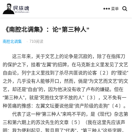
菜单
《南腔北调集》：论“第三种人”
南腔北调集
·
710
阅读
这三年来，关于文艺上的论争是沉寂的，除了在指挥刀
的保护之下，挂着“左翼”的招牌，在马克斯主义里发见了文艺
自由论，列宁主义里找到了杀尽共匪说的论客〔２〕的“理论”
之外，几乎没有人能够开口，然而，倘是“为文艺而文艺”的文
艺，却还是“自由”的，因为他决没有收了卢布的嫌疑。但在
“第三种人”，就是“死抱住文学不放的人”〔３〕，又不免有一
种苦痛的豫感：左翼文坛要说他是“资产阶级的走狗”〔４〕。
代表了这一种“第三种人”来鸣不平的，是《现代》杂志第
三和第六期上的苏汶先生的文章〔５〕（我在这里先应该声
明：我为便利起见，暂且用了“代表”，“第三种人”这些字眼，