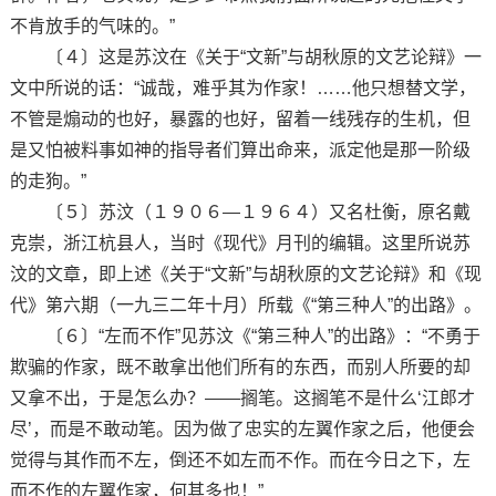
不肯放手的气味的。”
〔４〕这是苏汶在《关于“文新”与胡秋原的文艺论辩》一
文中所说的话：“诚哉，难乎其为作家！……他只想替文学，
不管是煽动的也好，暴露的也好，留着一线残存的生机，但
是又怕被料事如神的指导者们算出命来，派定他是那一阶级
的走狗。”
〔５〕苏汶（１９０６—１９６４）又名杜衡，原名戴
克崇，浙江杭县人，当时《现代》月刊的编辑。这里所说苏
汶的文章，即上述《关于“文新”与胡秋原的文艺论辩》和《现
代》第六期（一九三二年十月）所载《“第三种人”的出路》。
〔６〕“左而不作”见苏汶《“第三种人”的出路》：“不勇于
欺骗的作家，既不敢拿出他们所有的东西，而别人所要的却
又拿不出，于是怎么办？——搁笔。这搁笔不是什么‘江郎才
尽’，而是不敢动笔。因为做了忠实的左翼作家之后，他便会
觉得与其作而不左，倒还不如左而不作。而在今日之下，左
而不作的左翼作家，何其多也！”