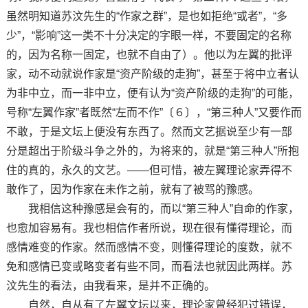
虽然明知道苏汶先生的“作家之群”，是也如拒绝“或者”，“多
少”，“影响”这一类不十分决定的字眼一样，不要固定的名称
的，因为名称一固定，也就不自由了）。他以为左翼的批评
家，动不动就说作家是“资产阶级的走狗”，甚至于将中立者认
为非中立，而一非中立，便有认为“资产阶级的走狗”的可能，
号称“左翼作家”者既然“左而不作”〔６〕，“第三种人”又要作而
不敢，于是文坛上便没有东西了。然而文艺据说至少有一部
分是超出于阶级斗争之外的，为将来的，就是“第三种人”所抱
住的真的，永久的文艺。——但可惜，被左翼理论家弄得不
敢作了，因为作家在未作之前，就有了被骂的豫感。
我相信这种豫感是会有的，而以“第三种人”自命的作家，
也愈加容易有。我也相信作者所说，现在很有懂得理论，而
感情难变的作家。然而感情不变，则懂得理论的度数，就不
免和感情已变或略变者有些不同，而看法也就因此两样。苏
汶先生的看法，由我看来，是并不正确的。
自然，自从有了左翼文坛以来，理论家曾经犯过错误，