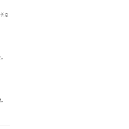
长恩
生。
时。