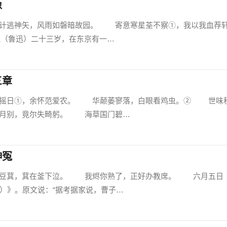
像
逃神矢，风雨如磐暗故园。 寄意寒星荃不察①，我以我血荐
他（鲁迅）二十三岁，在东京有一…
三章
日①，余怀范爱农。 华颠萎寥落，白眼看鸡虫。② 世味
月别，竟尔失畸躬。 海草国门碧…
伸冤
豆萁，萁在釜下泣。 我烬你熟了，正好办教席。 六月
）》。原文说：“据考据家说，曹子…