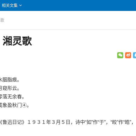
相关文集
灵歌
：湘灵歌
胭脂痕。
窥彤云。
落无余春。
象盈秋门④。
记》１９３１年３月５日，诗中“如”作“于”，“皎”作“皓”，“