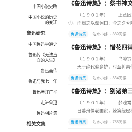
《鲁迅诗集》：祭书神
中国小说史略
（１９０１年） 上章困敦之
中国小说的历史
的变迁
④，而缀之以俚词曰：今之夕兮除
鲁迅研究
鲁迅诗集
沾水小蜂
·
889
阅读
中国鲁迅学通史
《鲁迅诗集》：惜花四
鲁迅传《无法直
（１９０１年） 鸟啼铃语
面的人生》
天于绝代偏多妒，时至将离
鲁迅画传
鲁迅诗集
沾水小蜂
·
834
阅读
鲁迅与我七十年
《鲁迅诗集》：别诸弟
鲁迅与许广平
走进鲁迅
（１９０１年） 梦魂常向
日暮舟停老圃家，棘篱绕屋
鲁迅相片集
鲁迅诗集
沾水小蜂
·
735
阅读
相关文集