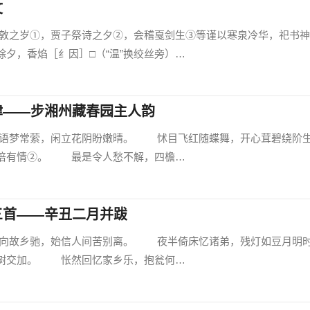
文
岁①，贾子祭诗之夕②，会稽戛剑生③等谨以寒泉冷华，祀书神
夕，香焰［纟因］□（“温”换绞丝旁）…
律——步湘州藏春园主人韵
梦常萦，闲立花阴盼嫩晴。 怵目飞红随蝶舞，开心茸碧绕阶
倍有情②。 最是令人愁不解，四檐…
三首——辛丑二月并跋
故乡驰，始信人间苦别离。 夜半倚床忆诸弟，残灯如豆月明
树交加。 怅然回忆家乡乐，抱瓮何…