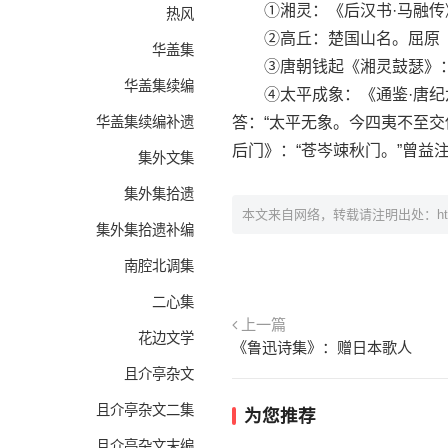
①湘灵：《后汉书·马融传》
热风
②高丘：楚国山名。屈原《离
华盖集
③唐朝钱起《湘灵鼓瑟》：“
华盖集续编
④太平成象：《通鉴·唐纪六
华盖集续编补遗
答：“太平无象。今四夷不至
后门》：“苍岑竦秋门。”曾益
集外文集
集外集拾遗
本文来自网络，转载请注明出处：
h
集外集拾遗补编
南腔北调集
二心集
上一篇
花边文学
《鲁迅诗集》：赠日本歌人
且介亭杂文
且介亭杂文二集
为您推荐
且介亭杂文末编