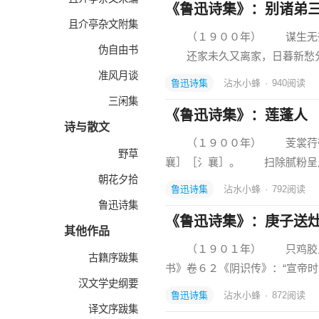
《鲁迅诗集》：别诸弟
且介亭杂文附集
（１９００年） 谋生无奈
伪自由书
还家未久又离家，日暮新愁
准风月谈
鲁迅诗集
沾水小蜂
·
940
阅读
三闲集
《鲁迅诗集》：莲蓬人
诗与散文
（１９００年） 芰裳荇带
野草
襄］［氵襄］。 扫除腻粉呈
朝花夕拾
鲁迅诗集
沾水小蜂
·
792
阅读
鲁迅诗集
《鲁迅诗集》：庚子送
其他作品
（１９０１年） 只鸡胶牙
古籍序跋集
书》卷６２《阴识传》：“宣帝
汉文学史纲要
鲁迅诗集
沾水小蜂
·
872
阅读
译文序跋集