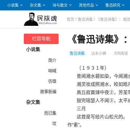
小说集
杂文集
诗与散文
其他作品
鲁迅研究
首页
/
鲁迅诗集
/ 《鲁迅诗集》：湘
《鲁迅诗集》
栏目导航
小说集
鲁迅诗集
沾水小蜂
·
·
838
阅读
简介
（１９３１年）
呐喊
昔闻湘水碧如染，今闻湘水
彷徨
湘灵妆成照湘水，皎如皓月
故事新编
高丘寂寞竦中夜②，芳荃零
鼓完瑶瑟人不闻③，太平成
杂文集
三月
而已集
这首是写给片山松元的。《鲁迅日
坟
作“素”。