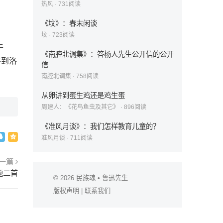
热风
·
731
阅读
《坟》：春末闲谈
坟
·
723
阅读
牛
《南腔北调集》：答杨人先生公开信的公开
谷到洛
信
南腔北调集
·
758
阅读
从卵讲到蛋生鸡还是鸡生蛋
周建人：《花鸟鱼虫及其它》
·
896
阅读
《准风月谈》：我们怎样教育儿童的？
准风月谈
·
711
阅读
一篇
题二首
© 2026
民族魂
• 鲁迅先生
版权声明
|
联系我们