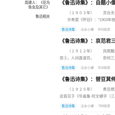
《鲁迅诗集》：自题小
周建人：《花鸟
鱼虫及其它》
（１９０３年） 灵台无计
鲁迅相关
许寿裳《怀旧》：“1903年
鲁迅诗集
沾水小蜂
·
843
阅读
《鲁迅诗集》：哀范君
（１９１２年） 风雨飘摇
苦③，人间直道穷。 奈何三
鲁迅诗集
沾水小蜂
·
824
阅读
《鲁迅诗集》：替豆萁
（１９２５年） 煮豆燃
这首见于《华盖集·咬文嚼字（三
鲁迅诗集
沾水小蜂
·
768
阅读