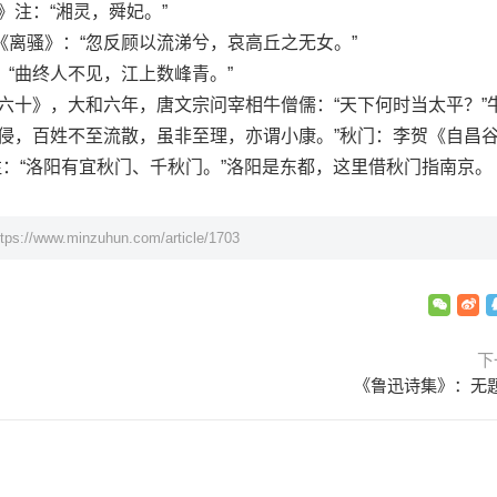
注：“湘灵，舜妃。”
骚》：“忽反顾以流涕兮，哀高丘之无女。”
曲终人不见，江上数峰青。”
十》，大和六年，唐文宗问宰相牛僧儒：“天下何时当太平？”
交侵，百姓不至流散，虽非至理，亦谓小康。”秋门：李贺《自昌
注：“洛阳有宜秋门、千秋门。”洛阳是东都，这里借秋门指南京。
ttps://www.minzuhun.com/article/1703
下
《鲁迅诗集》：无