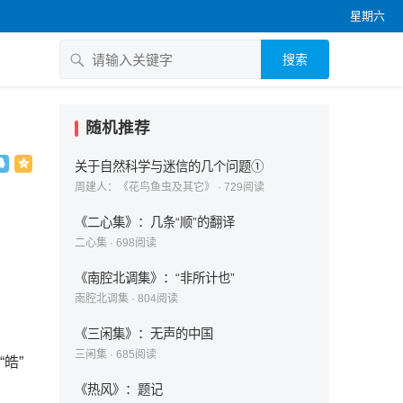
星期六
搜索
随机推荐
关于自然科学与迷信的几个问题①
周建人：《花鸟鱼虫及其它》
·
729
阅读
《二心集》：几条“顺”的翻译
二心集
·
698
阅读
《南腔北调集》：“非所计也”
南腔北调集
·
804
阅读
《三闲集》：无声的中国
三闲集
·
685
阅读
皓”
《热风》：题记