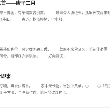
三首——庚子二月
日奔驰，有弟偏教各别离。 最是令人凄绝处，孤檠长夜雨来
分外加。 夹道万株杨柳树，望中都…
处仙乡①，风定犹闻碧玉香。 鹭影不来秋瑟瑟，苇花伴宿露
风骨，褪却红衣学淡妆。 好向濂溪…
灶即事
糖，典衣供瓣香。 家中无长物，岂独少黄羊。① ①《后
时阴子方者，至孝有仁恩。腊日晨炊灶神形…