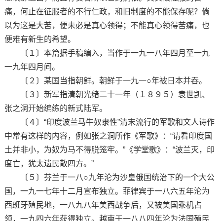
痛，何止在征服者的不行仁政，和旧制度的不能保存呢？倘
以为这是大苦，便未必是真心领得；不能真心领得苦痛，也
便难有新生的希望。
〔１〕本篇据手稿编入，当作于一九一八年四月至一九
一九年四月间。
〔２〕某国当指朝鲜。朝鲜于一九一○年被日本并吞。
〔３〕新军指清朝光绪二十一年（１８９５）袁世凯、
张之洞开始编练的新式陆军。
〔４〕“印度波兰马牛奴隶性”清末流行的军歌和文人诗作
中常有这样的内容，例如张之洞所作《军歌》：“请看印度国
土并非小，为奴为马不得脱笼牢。”《学堂歌》：“波兰灭，印
度亡，犹太遗民散四方。”
〔５〕芬兰于一八○九年沦为沙皇俄国统治下的一个大公
国，一九一七年十二月宣布独立。菲律宾于一八六五年沦为
西班牙殖民地，一八九八年美西战争后，又被美国乘机占
领，一九四六年获得独立。越南于一八八四年沦为法国殖民