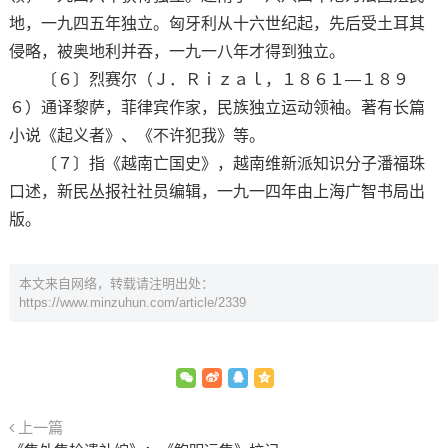
地，一九四五年独立。匈牙利从十六世纪起，先后受土耳其
侵略，被奥地利并吞，一九一八年才得到独立。
〔６〕烈赛尔（Ｊ．Ｒｉｚａｌ，１８６１—１８９
６）通译黎萨，菲律宾作家，民族独立运动领袖。著有长篇
小说《起义者》、《不许犯我》等。
〔７〕指《越南亡国史》，越南维新派知识分子潘福珠
口述，新民丛报社社员编辑，一九一四年由上海广智书局出
版。
本文来自网络，转载请注明出处：
https://www.minzuhun.com/article/2339
上一篇