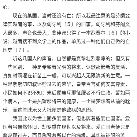
心：
现在的某国，当时还没有亡；所以我最注意的是芬阑斐
律宾越南的事，以及匈牙利〔５〕的旧事。匈牙利和芬阑文
人最多，声音也最大；斐律宾只得了一本烈赛尔〔６〕的小
说；越南搜不到文学上的作品，单见过一种他们自己做的亡
国史〔７〕。
听这几国人的声音，自然都是真挚壮烈悲凉的；但又有
一些区别：一种是希望着光明的将来，讴歌那簇新的复活，
真如时雨灌在新苗上一般，可以兴起人无限清新的生意。一
种是絮絮叨叨叙述些过去的荣华，皇帝百官如何安富尊贵，
小民如何不识不知；末后便痛斥那征服者不行仁政。譬如两
个病人，一个是热望那将来的健康，一个是梦想着从前的耽
乐，而这些耽乐又大抵便是他致病的原因。
我因此以为世上固多爱国者，但也羼着些爱亡国者。爱
国者虽偶然怀旧，却专重在现世以及将来。爱亡国者便只是
悲叹那过去，而且称赞着所以亡的病根。其实被征服的苦