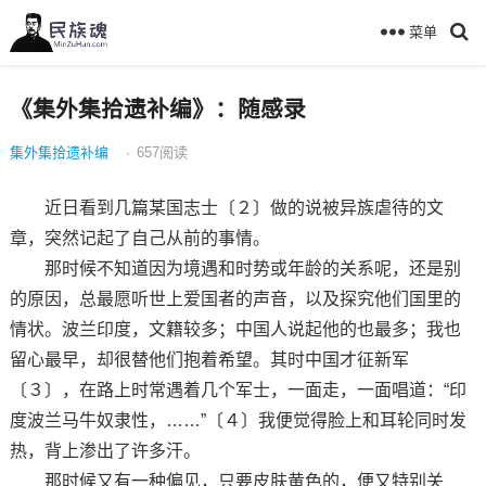
菜单
《集外集拾遗补编》：随感录
集外集拾遗补编
·
657
阅读
近日看到几篇某国志士〔２〕做的说被异族虐待的文
章，突然记起了自己从前的事情。
那时候不知道因为境遇和时势或年龄的关系呢，还是别
的原因，总最愿听世上爱国者的声音，以及探究他们国里的
情状。波兰印度，文籍较多；中国人说起他的也最多；我也
留心最早，却很替他们抱着希望。其时中国才征新军
〔３〕，在路上时常遇着几个军士，一面走，一面唱道：“印
度波兰马牛奴隶性，……”〔４〕我便觉得脸上和耳轮同时发
热，背上渗出了许多汗。
那时候又有一种偏见，只要皮肤黄色的，便又特别关