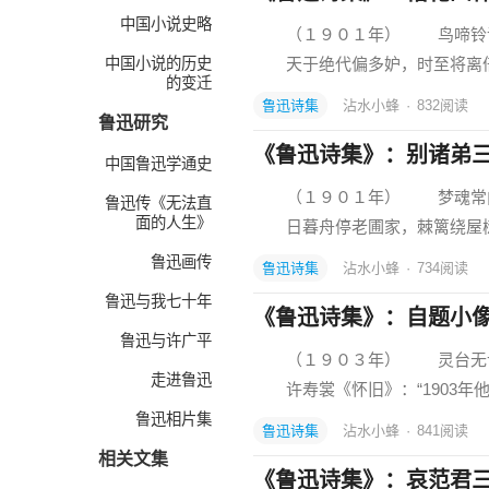
中国小说史略
（１９０１年） 鸟啼铃语
中国小说的历史
天于绝代偏多妒，时至将离
的变迁
鲁迅诗集
沾水小蜂
·
832
阅读
鲁迅研究
《鲁迅诗集》：别诸弟
中国鲁迅学通史
（１９０１年） 梦魂常向
鲁迅传《无法直
面的人生》
日暮舟停老圃家，棘篱绕屋
鲁迅画传
鲁迅诗集
沾水小蜂
·
734
阅读
鲁迅与我七十年
《鲁迅诗集》：自题小
鲁迅与许广平
（１９０３年） 灵台无计
走进鲁迅
许寿裳《怀旧》：“1903年
鲁迅相片集
鲁迅诗集
沾水小蜂
·
841
阅读
相关文集
《鲁迅诗集》：哀范君