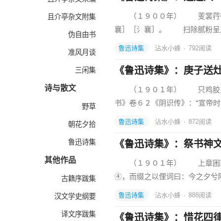
（１９００年） 芰裳荇带
且介亭杂文附集
襄］［氵襄］。 扫除腻粉呈
伪自由书
鲁迅诗集
沾水小蜂
·
792
阅读
准风月谈
《鲁迅诗集》：庚子送
三闲集
诗与散文
（１９０１年） 只鸡胶牙
书》卷６２《阴识传》：“宣帝
野草
鲁迅诗集
沾水小蜂
·
872
阅读
朝花夕拾
鲁迅诗集
《鲁迅诗集》：祭书神
其他作品
（１９０１年） 上章困敦之
④，而缀之以俚词曰：今之夕兮除
古籍序跋集
鲁迅诗集
沾水小蜂
·
888
阅读
汉文学史纲要
译文序跋集
《鲁迅诗集》：惜花四