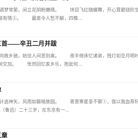
梦常萦，闲立花阴盼嫩晴。 怵目飞红随蝶舞，开心茸碧绕阶
倍有情②。 最是令人愁不解，四檐…
三首——辛丑二月并跋
故乡驰，始信人间苦别离。 夜半倚床忆诸弟，残灯如豆月明
树交加。 怅然回忆家乡乐，抱瓮何…
像
逃神矢，风雨如磐暗故园。 寄意寒星荃不察①，我以我血荐
他（鲁迅）二十三岁，在东京有一…
三章