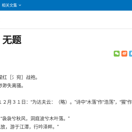
相关文集
题
：无题
红［氵宛］战袍。
渺失离骚。
３１日：“为达夫云：（略）。”诗中“木落”作“浩荡”，“猩”作
“袅袅兮秋风，洞庭波兮木叶落。”
放，游于江潭，行吟泽畔。”