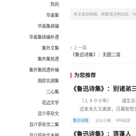
热风
本文来自网络，转载请注明出处：
h
华盖集
华盖集续编
华盖集续编补遗
上一篇
集外文集
《鲁迅诗集》：无题二首
集外集拾遗
集外集拾遗补编
为您推荐
南腔北调集
《鲁迅诗集》：别诸弟
二心集
（１９００年） 谋生无奈
花边文学
还家未久又离家，日暮新愁
且介亭杂文
鲁迅诗集
沾水小蜂
·
939
阅读
且介亭杂文二集
《鲁迅诗集》：莲蓬人
且介亭杂文末编