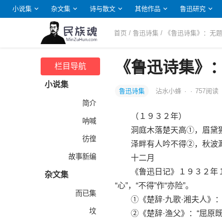
小说集
杂文集
诗与散文
其他作品
鲁迅研究
首页
/
鲁迅诗集
/ 《鲁迅诗集》：无
《鲁迅诗集》
栏目导航
小说集
鲁迅诗集
沾水小蜂
·
·
757
阅读
简介
（１９３２年）
呐喊
洞庭木落楚天高①，眉黛猩
彷徨
泽畔有人吟不得②，秋波渺
故事新编
十二月
《鲁迅日记》１９３２年１２月
杂文集
“心”，“不得”作“亦险”。
而已集
①《楚辞·九歌·湘夫人》：
坟
②《楚辞·渔父》：“屈原既