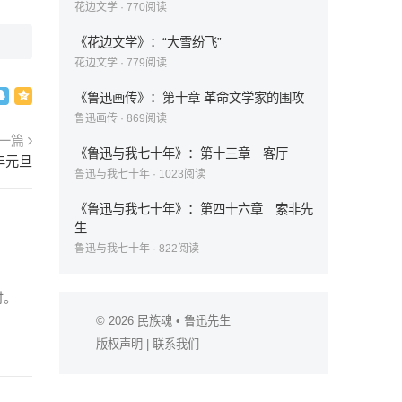
花边文学
·
770
阅读
《花边文学》：“大雪纷飞”
花边文学
·
779
阅读
《鲁迅画传》：第十章 革命文学家的围攻
鲁迅画传
·
869
阅读
一篇
《鲁迅与我七十年》：第十三章 客厅
年元旦
鲁迅与我七十年
·
1023
阅读
《鲁迅与我七十年》：第四十六章 索非先
生
鲁迅与我七十年
·
822
阅读
时。
© 2026
民族魂
• 鲁迅先生
版权声明
|
联系我们