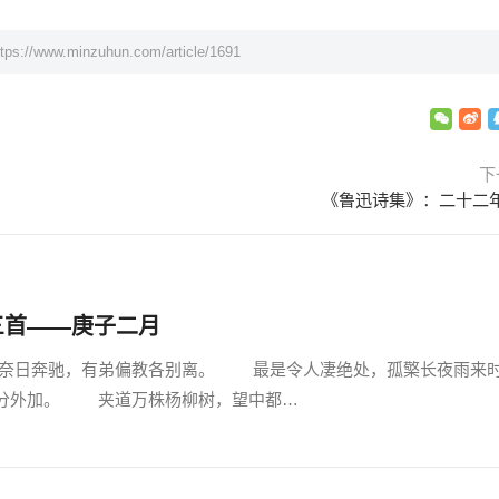
ttps://www.minzuhun.com/article/1691
下
《鲁迅诗集》：二十二
三首——庚子二月
日奔驰，有弟偏教各别离。 最是令人凄绝处，孤檠长夜雨来
分外加。 夹道万株杨柳树，望中都…