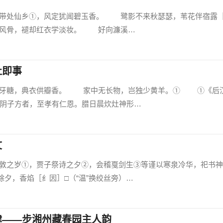
处仙乡①，风定犹闻碧玉香。 鹭影不来秋瑟瑟，苇花伴宿露
风骨，褪却红衣学淡妆。 好向濂溪…
灶即事
糖，典衣供瓣香。 家中无长物，岂独少黄羊。① ①《后
时阴子方者，至孝有仁恩。腊日晨炊灶神形…
文
岁①，贾子祭诗之夕②，会稽戛剑生③等谨以寒泉冷华，祀书神
夕，香焰［纟因］□（“温”换绞丝旁）…
律——步湘州藏春园主人韵