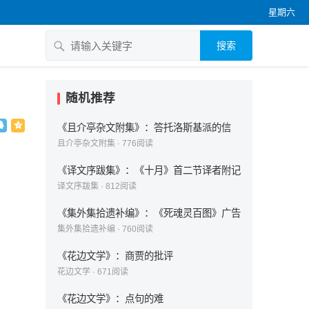
星期六
搜索
随机推荐
《且介亭杂文附集》：答托洛斯基派的信
且介亭杂文附集
·
776
阅读
《译文序跋集》：《十月》首二节译者附记
译文序跋集
·
812
阅读
《集外集拾遗补编》：《死魂灵百图》广告
集外集拾遗补编
·
760
阅读
《花边文学》：商贾的批评
花边文学
·
671
阅读
《花边文学》：点句的难