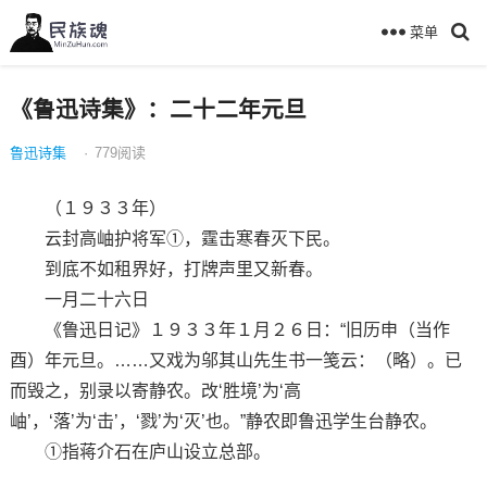
菜单
《鲁迅诗集》：二十二年元旦
鲁迅诗集
·
779
阅读
（１９３３年）
云封高岫护将军①，霆击寒春灭下民。
到底不如租界好，打牌声里又新春。
一月二十六日
《鲁迅日记》１９３３年１月２６日：“旧历申（当作
酉）年元旦。……又戏为邬其山先生书一笺云：（略）。已
而毁之，别录以寄静农。改‘胜境’为‘高
岫’，‘落’为‘击’，‘戮’为‘灭’也。”静农即鲁迅学生台静农。
①指蒋介石在庐山设立总部。