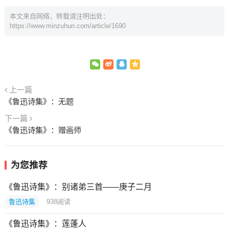
本文来自网络，转载请注明出处：
https://www.minzuhun.com/article/1690
上一篇
《鲁迅诗集》：无题
下一篇
《鲁迅诗集》：赠画师
为您推荐
《鲁迅诗集》：别诸弟三首——庚子二月
鲁迅诗集
938
阅读
《鲁迅诗集》：莲蓬人