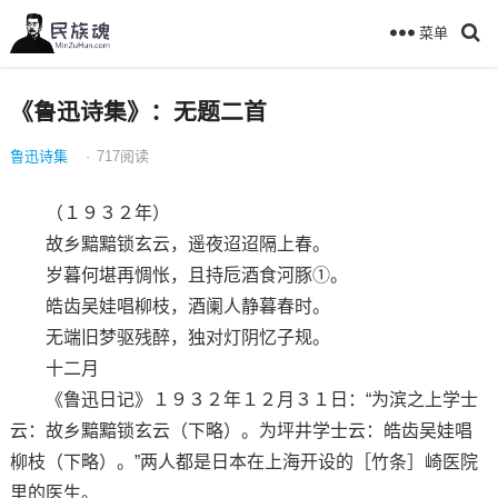
菜单
《鲁迅诗集》：无题二首
鲁迅诗集
·
717
阅读
（１９３２年）
故乡黯黯锁玄云，遥夜迢迢隔上春。
岁暮何堪再惆怅，且持卮酒食河豚①。
皓齿吴娃唱柳枝，酒阑人静暮春时。
无端旧梦驱残醉，独对灯阴忆子规。
十二月
《鲁迅日记》１９３２年１２月３１日：“为滨之上学士
云：故乡黯黯锁玄云（下略）。为坪井学士云：皓齿吴娃唱
柳枝（下略）。”两人都是日本在上海开设的［竹条］崎医院
里的医生。