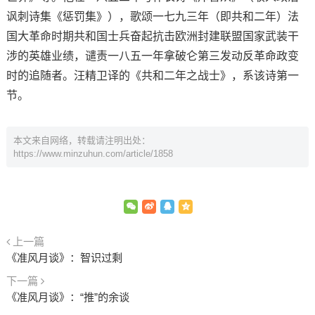
讽刺诗集《惩罚集》），歌颂一七九三年（即共和二年）法
国大革命时期共和国士兵奋起抗击欧洲封建联盟国家武装干
涉的英雄业绩，谴责一八五一年拿破仑第三发动反革命政变
时的追随者。汪精卫译的《共和二年之战士》，系该诗第一
节。
本文来自网络，转载请注明出处：
https://www.minzuhun.com/article/1858
上一篇
《准风月谈》：智识过剩
下一篇
《准风月谈》：“推”的余谈