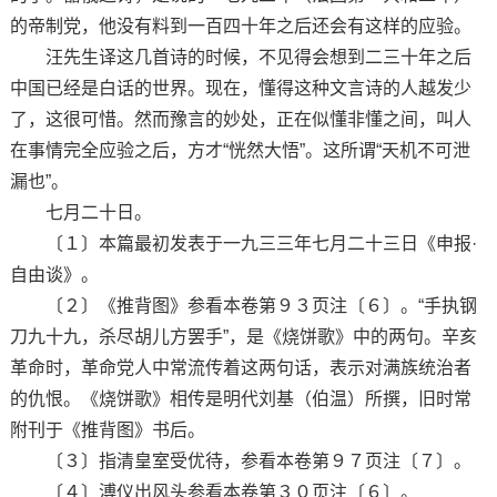
的帝制党，他没有料到一百四十年之后还会有这样的应验。
汪先生译这几首诗的时候，不见得会想到二三十年之后
中国已经是白话的世界。现在，懂得这种文言诗的人越发少
了，这很可惜。然而豫言的妙处，正在似懂非懂之间，叫人
在事情完全应验之后，方才“恍然大悟”。这所谓“天机不可泄
漏也”。
七月二十日。
〔１〕本篇最初发表于一九三三年七月二十三日《申报·
自由谈》。
〔２〕《推背图》参看本卷第９３页注〔６〕。“手执钢
刀九十九，杀尽胡儿方罢手”，是《烧饼歌》中的两句。辛亥
革命时，革命党人中常流传着这两句话，表示对满族统治者
的仇恨。《烧饼歌》相传是明代刘基（伯温）所撰，旧时常
附刊于《推背图》书后。
〔３〕指清皇室受优待，参看本卷第９７页注〔７〕。
〔４〕溥仪出风头参看本卷第３０页注〔６〕。