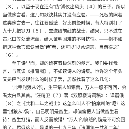
〔３〕，以至于现在还有“伪”溥仪出风头〔４〕的日子。所以
当做豫言看，这几句歌诀其实并没有应验。——死板的照着
这类豫言去干，往往要碰壁，好比前些时候，有人特别打了
九十九把钢刀〔５〕，去送给前线的战士，结果，只不过在
古北口等处流流血，给人证明国难的不可抗性。——倒不如
把这种豫言歌诀当做“诗”看，还可以“以意逆志，自谓得之”
〔６〕。
至于诗里面，却的确有着极深刻的豫言。我们要找豫
言，与其读《推背图》，不如读诗人的诗集。也许这个年头
又是应当发现什么的时候了罢，居然找着了这么几句：
“此辈封狼从?狗，生平猎人如猎兽，万人一怒不可回，会
看太白悬其首。”汪精卫〔７〕著《双照楼诗词稿》：译嚣俄
〔８〕之《共和二年之战士》这怎么叫人不“拍案叫绝”呢？这
里“封狼从?狗”，自己明明是畜生，却偏偏把人当做畜生看
待：畜生打猎，而人反而被猎！“万人”的愤怒的确是不可挽回
的了。嚣俄这诗，是说的一七九三年（法国第一共和二年）