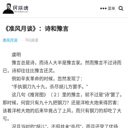
菜单
《准风月谈》：诗和豫言
准风月谈
·
761
阅读
虞明
豫言总是诗，而诗人大半是豫言家。然而豫言不过诗而
已，诗却往往比豫言还灵。
例如辛亥革命的时候，忽然发现了：
“手执钢刀九十九，杀尽胡儿方罢手。”
这几句《推背图》〔２〕里的豫言，就不过是“诗”罢了。
那时候，何尝只有九十九把钢刀？还是洋枪大炮来得厉害：
该着洋枪大炮的后来毕竟占了上风，而只有钢刀的却吃了大
亏。
况且当时的“胡儿”，不但并未“杀尽”，而且还受了优待