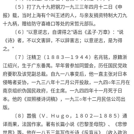
〔５〕打了九十九把钢刀一九三三年四月十二日《申
报》载，当时上海有个叫王述的人，与亲友捐资特制大刀九
十九柄，赠给防守喜峰口等处的宋哲元部队。
〔６〕“以意逆志，自谓得之”语出《孟子·万章》：“说
《诗》者，不以文害辞，不以辞害志；以意逆志，是为得
之。”
〔７〕汪精卫（１８８３—１９４４）名兆铭，原籍浙
江绍兴，生于广东番禺。早年曾参加同盟会，历任国民党政
府要职及该党副总裁。自九一八事变后，他一直主张对日本
侵略者妥协，一九三八年十二月公开投敌，一九四○年三月在
南京组织伪国民政府，任主席。一九四四年十一月死于日
本。他的《双照楼诗词稿》，一九三○年十二月民信公司出
版。
〔８〕嚣俄（Ｖ．Ｈｕｇｏ，１８０２—１８８５）通
译雨果，法国作家。著有长篇小说《巴黎圣母院》、《悲惨
世界》等。他在一八五三年写作长诗《斥盲从》（收入政治