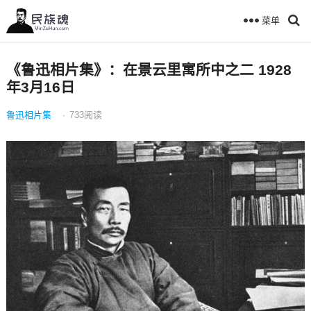
菜单
《鲁迅相片集》：在景云里寓所中之二 1928
年3月16日
鲁迅相片集
·
733
阅读