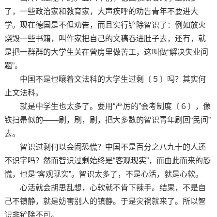
了，一些政治家和教育家，大声疾呼的劝告青年不要进大
学。现在德国是不但劝告，而且实行铲除智识了：例如放火
烧毁一些书籍，叫作家把自己的文稿吞进肚子去，还有，就
是把一群群的大学生关在营房里做苦工，这叫做“解决失业问
题”。
中国不是也嚷着文法科的大学生过剩〔５〕吗？其实何
止文法科。
就是中学生也太多了。要用“严厉的”会考制度〔６〕，像
铁扫帚似的——刷，刷，刷，把大多数的智识青年刷回“民间”
去。
智识过剩何以会闹恐慌？中国不是百分之八九十的人还
不识字吗？然而智识过剩始终是“客观现实”，而由此而来的恐
慌，也是“客观现实”。智识太多了，不是心活，就是心软。
心活就会胡思乱想，心软就不肯下辣手。结果，不是自
己不镇静，就是妨害别人的镇静。于是灾祸就来了。所以智
识非铲除不可。