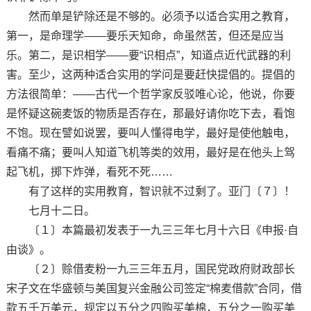
然而单是铲除还是不够的。必须予以适合实用之教育，
第一，是命理学——要乐天知命，命虽然苦，但还是应当
乐。第二，是识相学——要“识相点”，知道点近代武器的利
害。至少，这两种适合实用的学问是要赶快提倡的。提倡的
方法很简单：——古代一个哲学家反驳唯心论，他说，你要
是怀疑这碗麦饭的物质是否存在，那最好请你吃下去，看饱
不饱。现在譬如说罢，要叫人懂得电学，最好是使他触电，
看痛不痛；要叫人知道飞机等类的效用，最好是在他头上驾
起飞机，掷下炸弹，看死不死……
有了这样的实用教育，智识就不过剩了。亚门〔７〕！
七月十二日。
〔１〕本篇最初发表于一九三三年七月十六日《申报·自
由谈》。
〔２〕赊借麦粉一九三三年五月，国民党政府财政部长
宋子文在华盛顿与美国复兴金融公司签定“棉麦借款”合同，借
款五千万美元，规定以五分之四购买美棉，五分之一购买美