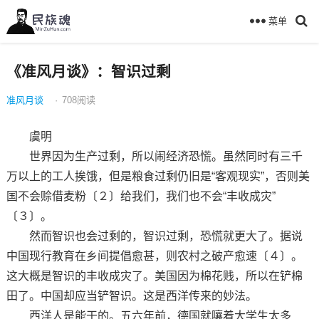
菜单
《准风月谈》：智识过剩
准风月谈
·
708
阅读
虞明
世界因为生产过剩，所以闹经济恐慌。虽然同时有三千
万以上的工人挨饿，但是粮食过剩仍旧是“客观现实”，否则美
国不会赊借麦粉〔２〕给我们，我们也不会“丰收成灾”
〔３〕。
然而智识也会过剩的，智识过剩，恐慌就更大了。据说
中国现行教育在乡间提倡愈甚，则农村之破产愈速〔４〕。
这大概是智识的丰收成灾了。美国因为棉花贱，所以在铲棉
田了。中国却应当铲智识。这是西洋传来的妙法。
西洋人是能干的。五六年前，德国就嚷着大学生太多