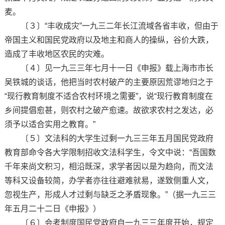
麦。
〔３〕“丰收成灾”一九三二年长江流域各省丰收，但由于
帝国主义和国民党政府以及地主和商人的操纵，谷价大跌，
造成了丰收地区农民的灾难。
〔４〕见一九三三年七月十一日《申报》载上海市市长
吴铁城的谈话，他把当时农村破产的主要原因荒谬地归之于
“现行教育制度不适合农村环境之需要”，说“现行教育制度在
乡间提倡愈甚，则农村之破产愈速。故欲求农村之发达，必
须予以适合实用之教育。”
〔５〕文法科的大学生过剩一九三三年五月国民党政府
教育部命令各大学限制招收文法科学生，令文中说：“吾国数
千年来尚文积习，相沿既深，求学者因以是为趋向，而文法
等科又设备较简，办学者亦往往避难就易，遂致侧重人文，
忽视生产，形成人才过剩与缺乏之矛盾现象。”（据一九三三
年五月二十二日《申报》）
〔６〕会考制度国民党政府自一九三三年度开始，规定