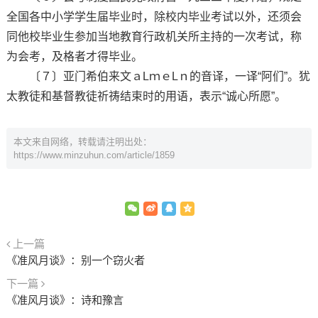
全国各中小学学生届毕业时，除校内毕业考试以外，还须会
同他校毕业生参加当地教育行政机关所主持的一次考试，称
为会考，及格者才得毕业。
〔７〕亚门希伯来文ａLｍｅLｎ的音译，一译“阿们”。犹
太教徒和基督教徒祈祷结束时的用语，表示“诚心所愿”。
本文来自网络，转载请注明出处：
https://www.minzuhun.com/article/1859
上一篇
《准风月谈》：别一个窃火者
下一篇
《准风月谈》：诗和豫言