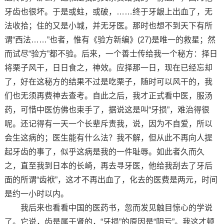
牙齿也很坏。于是或蛀，或破，……终于牙龈上出血了，无
法收拾；住的又是小城，并无牙医。那时也想不到天下有所
谓“西法……”也者，惟有《验方新编》(27)是唯一的救星；然
而试尽“验方”都不验。后来，一个善士传给我一个秘方：择日
将栗子风干，日日食之，神效。应择那一日，现在已经忘却
了，好在这秘方的结果不过是吃栗子，随时可以风干的，我
们也无须再费神去查考。自此之后，我才正式看中医，服汤
药，可惜中医仿佛也束手了，据说这是叫“牙损”，难治得很
呢。还记得有一天一个长辈斥责我，说，因为不自爱，所以
会生这病的；医生能有什么法？我不解，但从此不再向人提
起牙齿的事了，似乎这病是我的一件耻辱。如此者久而久
之，直至我到日本的长崎，再去寻牙医，他给我刮去了牙后
面的所谓“齿袱”，这才不再出血了，化去的医费是两元，时间
是约一小时以内。
我后来也看看中国的医药书，忽而发见触目惊心的学说
了。它说，齿是属于肾的，“牙损”的原因是“阴亏”。我这才顿