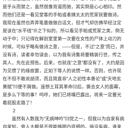
是乎从而禁之，虽然很像背道而驰，其实倒是心心相印。然
而他们还是一看见堂客的手帕或者姨太太的荒冢就要做诗。
我现在虽然也弄弄笔墨做做白话文，但才气却仿佛早经注定
是该在“水平线”⑩之下似的，所以看见手帕或荒冢之类，倒无
动于中；只记得在解剖室里第一次要在女性的尸体上动刀的
时候，可似乎略有做诗之意，——但是，不过“之意”而已，并
没有诗，读者幸勿误会，以为我有诗集将要精装行世，传之
其人，先在此预告。后来，也就连“之意”都没有了，大约是因
为见惯了的缘故罢，正如下等人的说惯一样。否则，也许现
在不但不敢说胡须，而且简直非“人之初性本善论”或“天地玄
黄赋”⑾便不屑做。遥想土耳其革命⑿后，撕去女人的面幕，
是多么下等的事？呜呼，她们已将嘴巴露出，将来一定要光
着屁股走路了！
２
虽然有人数我为“无病呻吟”⒀党之一，但我以为自家有病
自家知，旁人大概是不很能够明白底细的。倘没有病，谁来