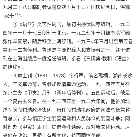
九月二十八日临时参议院议决十月十日为国庆纪念日，俗称
“双十节”。
③《语丝》文艺性周刊，最初由孙伏园等编辑。一九二
四年十一月十七日创刊于北京。一九二七年十月被奉系军阀
张作霖查禁，随后移至上海续刊。一九三○年三月出至第五卷
第五十二期停刊。鲁迅是主要撰稿人和支持者之一，并于该
刊在上海出版后一度担任编辑。参看《三闲集·我和〈语丝〉
的始终》。
④章士钊（1881—1978）字行严，笔名孤桐，湖南长沙
人。辛亥革命前，曾参加反清革命运动，一九一四年五月在
东京主办《甲寅》月刊（两年后停刊）。五四运动后，他是
一个复古主义者。在一九二四年至一九二六年间，他参加北
洋军阀段祺瑞政治集团，曾任段祺瑞执政府的司法总长兼教
育总长，参与镇压学生爱国运动和人民群众的爱国斗争；同
时创办《甲寅》周刊，提倡尊孔读经，反对新文化运动。后
来他在政治、思想上有所变化，转而同情革命。