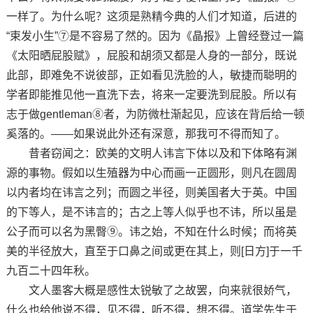
一样了。为什么呢？这须是熟精今典的人们才知道，后进的
“束发小生”⑦是不容易了然的。因为《晶报》上曾经登过一篇
《太阳晒屁股赋》，屁股和胡须又都是人身的一部分，既说
此部，即难免不说彼部，正如看见洗脸的人，敏捷而聪明的
学者即能推见他一直洗下去，将来一定要洗到屁股。所以有
志于做gentleman⑧者，为防微杜渐起见，应该在背后给一顿
奚落的。——如果说此外还有深意，那我可不得而知了。
昔者窃闻之：欧美的文明人讳言下体以及和下体略有渊
源的事物。假如以生殖器为中心而画一正圆形，则凡在圆周
以内者均在讳言之列；而圆之半径，则美国者大于英。中国
的下等人，是不讳言的；古之上等人似乎也不讳，所以虽是
公子而可以名为黑臀⑨。讳之始，不知在什么时候；而将英
美的半径放大，直至于口鼻之间或更在其上，则[日方]于一千
九百二十四年秋。
文人墨客大概是感性太锐敏了之故罢，向来就很娇气，
什么也给他说不得，见不得，听不得，想不得。道学先生于