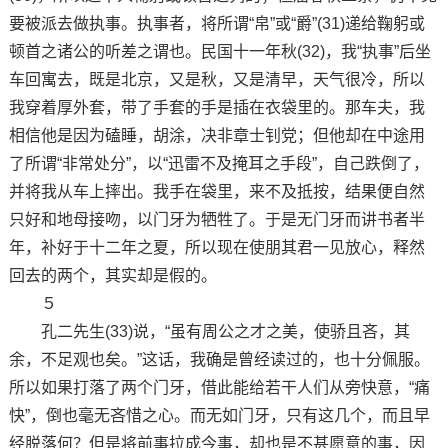
要被派去做执事。执事者，将所谓“帛”或“爵”(31)递给鞠躬或
顿首之诸公的听差之谓也。民国十一年秋(32)，我“执事”后坐
车回寓去，既是北京，又是秋，又是清早，天气很冷，所以
我穿着厚外套，带了手套的手是插在衣袋里的。那车夫，我
相信他是因为磕睡，胡涂，决非章士钊党；但他却在中途用
了所谓“非常处分”，以“迅雷不及掩耳之手段”，自己跌倒了，
并将我从车上摔出。我手在袋里，来不及抵按，结果便自然
只好和地母接吻，以门牙为牺牲了。于是无门牙而讲书者半
年，补好于十二年之夏，所以现在使朋其君一见放心，释然
回去的两个，其实却是假的。
５
孔二先生(33)说，“虽有周公之才之美，使骄且吝，其
余，不足观也矣。”这话，我确是曾经读过的，也十分佩服。
所以如果打落了两个门牙，借此能给若干人们从旁快意，“痛
快”，倒也毫无吝惜之心。而无如门牙，只有这几个，而且早
经脱落何？但是将前事拉成今事，却也是不甚愿意的事，因