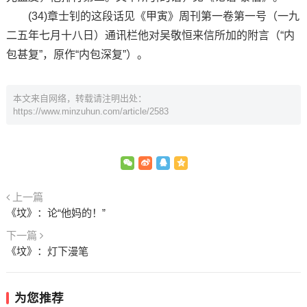
(34)章士钊的这段话见《甲寅》周刊第一卷第一号（一九
二五年七月十八日）通讯栏他对吴敬恒来信所加的附言（“内
包甚复”，原作“内包深复”）。
本文来自网络，转载请注明出处：
https://www.minzuhun.com/article/2583
上一篇
《坟》：论“他妈的！”
下一篇
《坟》：灯下漫笔
为您推荐