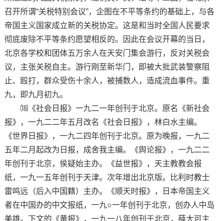
召开所谓“关税特别会议”，企图在不平等条约的基础上，与各
帝国主义国家成立新的关税协定。这是和当时全国人民要求
彻底废除不平等条约愿望相反的。因此在会议开幕的当日，
北京各学校和团体五万余人在天安门集会游行，反对关税会
议，主张关税自主。游行刚至新华门，即被大批武装警察阻
止、殴打，群众受伤十余人，被捕数人，造成流血事件。重
九，即九月初九。
⒅《社会日报》一九二一年创刊于北京。原名《新社会
报》，一九二二年五月改名《社会日报》，林白水主编。
《世界日报》，一九二四年创刊于北京。原为晚报，一九二
五年二月起改为日报，成舍我主编。《舆论报》，一九二二
年创刊于北京，侯疑始主办。《益世报》，天主教教会报
纸，一九一五年创刊于天津。次年增出北京版。比利时教士
雷鸣远（后入中国籍）主办。《顺天时报》，日本帝国主义
者在中国办的中文报纸，一九○一年创刊于北京，创办人中岛
美雄。下文的《黄报》，一九一八年创刊于北京，薛大可主