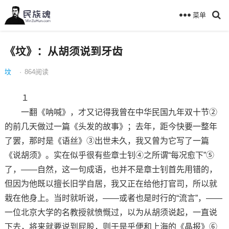
菜单
《坟》：从胡须说到牙齿
坟
·
864
阅读
１
一翻《呐喊》，才又记得我曾在中华民国九年双十节②
的前几天做过一篇《头发的故事》；去年，距今快要一整年
了罢，那时是《语丝》③出世未久，我又曾为它写了一篇
《说胡须》。实在似乎很有些章士钊④之所谓“每况愈下”⑤
了，——自然，这一句成语，也并不是章士钊首先用错的，
但因为他既以擅长旧学自居，我又正在给他打官司，所以就
栽在他身上。当时就听说，——或者也是时行的“流言”，——
一位北京大学的名教授就愤慨过，以为从胡须说起，一直说
下去，将来就要说到屁股，则于是乎便和上海的《晶报》⑥