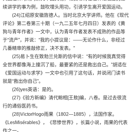
续讲学的事为例，鼓吹埋头用功，引诱学生离开爱国运动。
(24)江绍原安徽旌德人。当时北京大学讲师。他在《现代
评论》第二卷第三十期（一九二五年七月四日）发表的《黄
狗与青年作者》一文中，认为青年作者发表不成熟的作品等
于“流产”，并说：“我的小提议是：——无论作什么，非经过
几番精审的推敲修正，决不发表。”
(25)易卜生在致勃兰兑斯的信中说：“有的时候我真觉得
全世界都像海上撞沉了船，最要紧的还是救出自己。”胡适在
《爱国运动与求学》一文中也引用了这句话，并说闭门读书
就是“救出你自己”。
(26)yes英语：是的。
(27)《验方新编》清代鲍相[王敖]编，八卷。是过去很流
行的通俗医药书。
(28)VictorHogo雨果（1802—1885），法国作家。
《LesMisérables》，《悲惨世界》，长篇小说，雨果的代表
作之一。