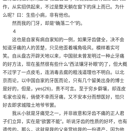
作，从实招供起来，不过是整天躺在窗下的床上而已。为什
么呢？曰：生些小病，非有他也。
然而我的门牙，却是“确落二个”的。
４
这也是自家有病自家知的一例，如果牙齿健全，决不会
知道牙痛的人的苦楚，只见他歪着嘴角吸风，模样着实可
笑。自从盘古开辟天地以来，中国就未曾发明过一种止牙痛
的好方法，现在虽然很有些什么“西法镶牙补眼”的了，但大概
不过学了一点皮毛，连消毒去腐的粗浅道理也不明白。以北
京而论，以中国自家的牙医而论，只有几个留美出身的博士
是好的，但是，yes(26)，贵不可言。至于穷乡僻壤，却连皮
毛家也没有，倘使不幸而牙痛，又不安本分而想医好，怕只
好去即求城隍土地爷爷罢。
我从小就是牙痛党之一，并非故意和牙齿不痛的正人君
子们立异，实在是“欲罢不能”。听说牙齿的性质的好坏，也有
遗传的，那么，这就是我的父亲赏给我的一份遗产，因为他