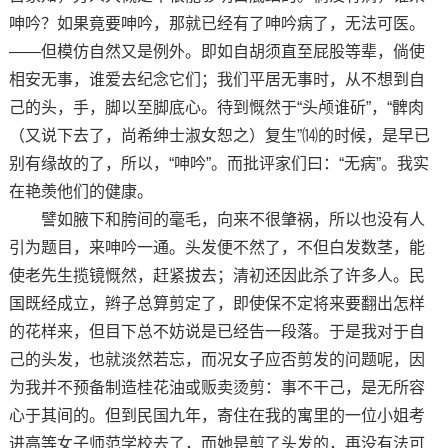
呻吟？如果竟要呻吟，那就已经有了呻吟病了，无法可医。
——但模仿自然又是例外。即如自胡须直至屁股等辈，倘使
相安无事，谁爱去纪念它们；我们平居无事时，从不想到自
己的头，手，脚以至脚底心。待到慨然于“头颅谁斫”，“髀肉
（又说下去了，尚希绅士淑女恕之）复生”⒁的时候，是早已
别有缘故的了，所以，“呻吟”。而批评家们曰：“无病”。我实
在艳羡他们的健康。
譬如腋下和胯间的毫毛，向来不很肇祸，所以也没有人
引为题目，来呻吟一通。头发便不然了，不但白发数茎，能
使老先生揽镜慨然，赶紧拔去；清初还因此杀了许多人。民
国既经成立，辫子总算剪定了，即使保不定将来要翻出怎样
的花样来，但目下总不妨说是已经告一段落。于是我对于自
己的头发，也就淡然若忘，而况女子应否剪发的问题呢，因
为我并不预备制造桂花油或贩卖烫剪：事不干己，是无所容
心于其间的。但到民国九年，寄住在我的寓里的一位小姐考
进高等女子师范学校去了，而她是剪了头发的，再没有法可