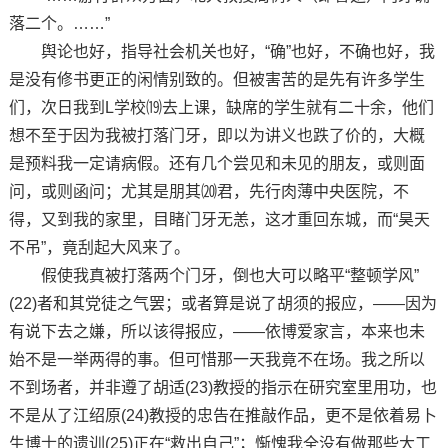
落二个。……”
舆论也好，指导社会机关也好，“确”也好，不确也好，我
是没有修书更正的闲情别致的。但被害苦的是先有许多学生
们，次日我到L学校⒆去上课，缺席的学生就有二十余，他们
想不至于因为我被打落门牙，即以为讲义也跌了价的，大概
是预料我一定请病假。还有几个尝见和未见的朋友，或则面
问，或则函问；尤其是朋其⒇君，先行肉薄中央医院，不
得，又到我的家里，目睹门牙无恙，这才重回东城，而“昊天
不吊”，竟刮起大风来了。
假使我真被打落两个门牙，倒也大可以略平“整顿学风”
(22)者和其党徒之气罢；或者算是说了胡须的报应，——因为
有说下去之嫌，所以该得报应，——依博爱家言，本来也未
始不是一举两得的事。但可惜那一天我竟不在场。我之所以
不到场者，并非遵了胡适(23)教授的指示在研究室里用功，也
不是从了江绍原(24)教授的忠告在推敲作品，更不是依着易卜
生博士的遗训(25)正在“救出自己”；惭愧我全没有做那些大工