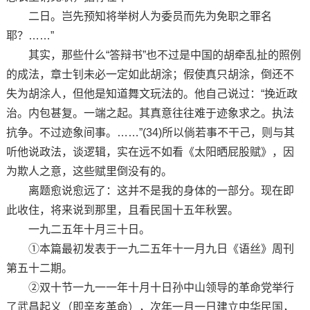
二日。岂先预知将举树人为委员而先为免职之罪名
耶？……”
其实，那些什么“答辩书”也不过是中国的胡牵乱扯的照例
的成法，章士钊未必一定如此胡涂；假使真只胡涂，倒还不
失为胡涂人，但他是知道舞文玩法的。他自己说过：“挽近政
治。内包甚复。一端之起。其真意往往难于迹象求之。执法
抗争。不过迹象间事。……”(34)所以倘若事不干己，则与其
听他说政法，谈逻辑，实在远不如看《太阳晒屁股赋》，因
为欺人之意，这些赋里倒没有的。
离题愈说愈远了：这并不是我的身体的一部分。现在即
此收住，将来说到那里，且看民国十五年秋罢。
一九二五年十月三十日。
①本篇最初发表于一九二五年十一月九日《语丝》周刊
第五十二期。
②双十节一九一一年十月十日孙中山领导的革命党举行
了武昌起义（即辛亥革命），次年一月一日建立中华民国，