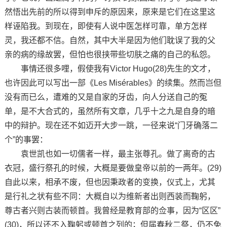
然悟出先前的所以得到申斥的原因来，原来是它们在这里这
样诬陷我。到现在，即使有人说中医怎样可靠，单方怎样
灵，我还都不信。自然，其中大半是因为他们耽误了我的父
亲的病的缘故罢，但怕也很挟带些切肤之痛的自己的私怨。
事情还很多哩，假使我有Victor Hugo(28)先生的文才，
也许因此可以写出一部《Les Misérables》的续集。然而岂但
没有而已么，遭难的又是自家的牙齿，向人分送自己的冤
单，是不大合式的，虽然所有文章，几乎十之九是自身的暗
中的辩护。现在还不如迈开大步一跳，一径来说“门牙确落二
个”的事罢：
袁世凯也如一切儒者一样，最主张尊孔。做了离奇的古
衣冠，盛行祭孔的时候，大概是要做皇帝以前的一两年。(29)
自此以来，相承不废，但也因秉政者的变换，仪式上，尤其
是行礼之状有些不同：大概自以为维新者出则西装而鞠躬，
尊古者兴则古装而顿首。我曾经是教育部的佥事，因为“区区”
(30)，所以还不入鞠躬或顿首之列的；但届春秋二祭，仍不免