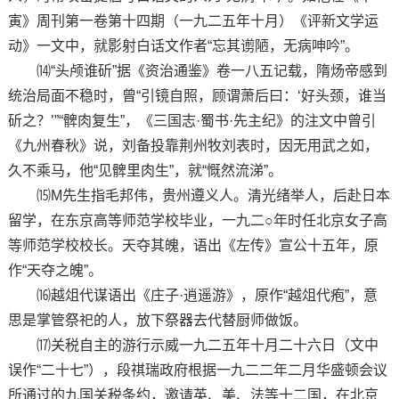
寅》周刊第一卷第十四期（一九二五年十月）《评新文学运
动》一文中，就影射白话文作者“忘其谫陋，无病呻吟”。
⒁“头颅谁斫”据《资治通鉴》卷一八五记载，隋炀帝感到
统治局面不稳时，曾“引镜自照，顾谓萧后曰：‘好头颈，谁当
斫之？’”“髀肉复生”，《三国志·蜀书·先主纪》的注文中曾引
《九州春秋》说，刘备投靠荆州牧刘表时，因无用武之如，
久不乘马，他“见髀里肉生”，就“慨然流涕”。
⒂M先生指毛邦伟，贵州遵义人。清光绪举人，后赴日本
留学，在东京高等师范学校毕业，一九二○年时任北京女子高
等师范学校校长。天夺其魄，语出《左传》宣公十五年，原
作“天夺之魄”。
⒃越俎代谋语出《庄子·逍遥游》，原作“越俎代疱”，意
思是掌管祭祀的人，放下祭器去代替厨师做饭。
⒄关税自主的游行示威一九二五年十月二十六日（文中
误作“二十七”），段祺瑞政府根据一九二二年二月华盛顿会议
所通过的九国关税条约，邀请英、美、法等十二国，在北京