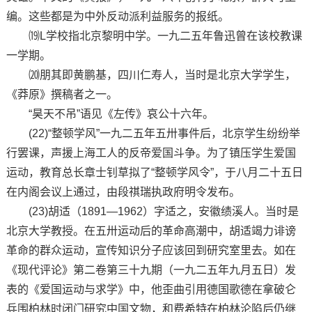
编。这些都是为中外反动派利益服务的报纸。
⒆L学校指北京黎明中学。一九二五年鲁迅曾在该校教课
一学期。
⒇朋其即黄鹏基，四川仁寿人，当时是北京大学学生，
《莽原》撰稿者之一。
“昊天不吊”语见《左传》哀公十六年。
(22)“整顿学风”一九二五年五卅事件后，北京学生纷纷举
行罢课，声援上海工人的反帝爱国斗争。为了镇压学生爱国
运动，教育总长章士钊草拟了“整顿学风令”，于八月二十五日
在内阁会议上通过，由段祺瑞执政府明令发布。
(23)胡适（1891—1962）字适之，安徽绩溪人。当时是
北京大学教授。在五卅运动后的革命高潮中，胡适竭力诽谤
革命的群众运动，宣传知识分子应该回到研究室里去。如在
《现代评论》第二卷第三十九期（一九二五年九月五日）发
表的《爱国运动与求学》中，他歪曲引用德国歌德在拿破仑
兵围柏林时闭门研究中国文物，和费希特在柏林沦陷后仍继