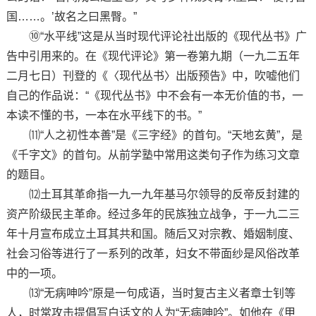
国……。’故名之曰黑臀。”
⑩“水平线”这是从当时现代评论社出版的《现代丛书》广
告中引用来的。在《现代评论》第一卷第九期（一九二五年
二月七日）刊登的《〈现代丛书〉出版预告》中，吹嘘他们
自己的作品说：“《现代丛书》中不会有一本无价值的书，一
本读不懂的书，一本在水平线下的书。”
⑾“人之初性本善”是《三字经》的首句。“天地玄黄”，是
《千字文》的首句。从前学塾中常用这类句子作为练习文章
的题目。
⑿土耳其革命指一九一九年基马尔领导的反帝反封建的
资产阶级民主革命。经过多年的民族独立战争，于一九二三
年十月宣布成立土耳其共和国。随后又对宗教、婚姻制度、
社会习俗等进行了一系列的改革，妇女不带面纱是风俗改革
中的一项。
⒀“无病呻吟”原是一句成语，当时复古主义者章士钊等
人，时常攻击提倡写白话文的人为“无病呻吟”。如他在《甲