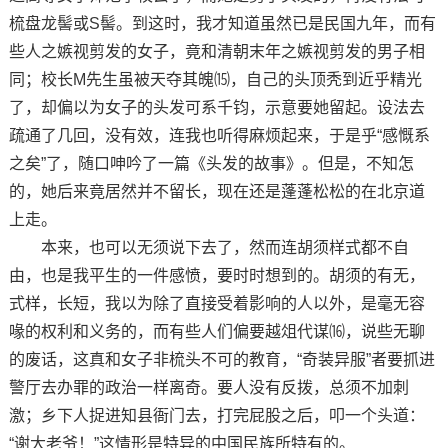
梳盘龙髻或S髻。到这时，我才知道虽然已是民国九年，而有
些人之嫉视剪发的女子，竟和清朝末年之嫉视剪发的男子相
同；校长M先生虽被天夺其魄⒂，自己的头顶秃到近乎精光
了，却偏以为女子的头发可系千钧，示意要她留起。设法去
疏通了几回，没有效，连我也听得麻烦起来，于是乎“感慨系
之矣”了，随口呻吟了一篇《头发的故事》。但是，不知怎
的，她后来竟居然并不留长，现在还是蓬蓬松松的在北京道
上走。
本来，也可以无须说下去了，然而连胡须样式都不自
由，也是我平生的一件感愤，要时时想到的。胡须的有无，
式样，长短，我以为除了直接受着影响的人以外，是毫无容
喙的权利和义务的，而有些人们偏要越俎代谋⒃，说些无聊
的废话，这真和女子非梳头不可的教育，“奇装异服”者要抓进
警厅去办罪的政治一样离奇。要人没有反拨，总须不加刺
激；乡下人捉进知县衙门去，打完屁股之后，叩一个头道：
“谢大老爷！”这情形是特异的中国民族所特有的。