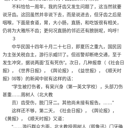
不料恰恰一周年，我的牙齿又发生问题了，这当然就要
说牙齿。这回虽然并非说下去，而是说进去，但牙齿之后是
咽喉，下面是食道，胃，大小肠，直肠，和吃饭很有相关，
仍将为大雅所不齿；更何况直肠的邻近还有膀胱呢，呜呼！
３
中华民国十四年十月二十七日，即夏历之重九，国民因
为主张关税自主，游行示威⒄了。但巡警却断绝交通，至于
发生冲突，据说两面“互有死伤”。次日，几种报章（《社会日
报》，《世界日报》，《舆论报》，《益世报》，《顺天时
报》⒅等）的新闻中就有这样的话：
“学生被打伤者，有吴兴身（第一英文学校），头部刀伤
甚重……周树人（北大教
员）齿受伤，脱门牙二。其他尚未接有报告。……”
这样还不够，第二天，《社会日报》，《舆论报》，
《黄报》，《顺天时报》又道：
“……游行群众方面，北大教授周树人（即鲁迅）门牙确