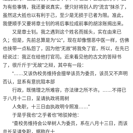
为有些事情，我还要说真实，便只好将别人的“流言”抹杀了，
虽然这大抵也以有利于己，至少是无损于已者为限。准此，
我便顺手又要将章士钊的将后事拉成前事的胡涂账揭出来。
又是章士钊。我之遇到这个姓名而摇头，实在由来已
久；但是，先前总算是为“公”，现在却像憎恶中医一样，仿佛
也挟带一点私怨了，因为他“无故”将我免了官，所以，在先已
经说过：我正在给他打官司。近来看见他的古文的答辩书
了，很斤斤于“无故”之辩，其中有一段：
“……又该伪校务维持会擅举该员为委员，该员又不声明
否认，显系有意抗阻本部
行政，既情理之所难容，亦法律之所不许。……不得已
于八月十二日，呈请执政将周树
人免职，十三日由执政明令照准……”
于是乎我也“之乎者也”地驳掉他：
“查校务维持会公举树人为委员，系在八月十三日，而该
总长呈请免职，据称在十