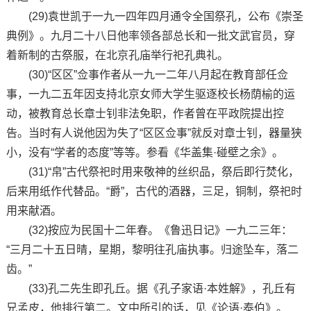
(29)袁世凯于一九一四年四月通令全国祭孔，公布《崇圣
典例》。九月二十八日他率领各部总长和一批文武官员，穿
着新制的古祭服，在北京孔庙举行祀孔典礼。
(30)“区区”佥事作者从一九一二年八月起在教育部任佥
事，一九二五年因支持北京女师大学生驱逐校长杨荫榆的运
动，被教育总长章士钊非法免职，作者曾在平政院提出控
告。当时有人说他因为失了“区区佥事”就反对章士钊，器量狭
小，没有“学者的态度”等等。参看《华盖集·碰壁之余》。
(31)“帛”古代祭祀时用来敬神的丝织品，祭后即行焚化，
后来用纸作代替品。“爵”，古代的酒器，三足，铜制，祭祀时
用来献酒。
(32)按应为民国十二年春。《鲁迅日记》一九二三年：
“三月二十五日晴，星期，黎明往孔庙执事。归途坠车，落二
齿。”
(33)孔二先生即孔丘。据《孔子家语·本姓解》，孔丘有
兄孟皮，他排行第二。文中所引的话，见《论语·泰伯》。