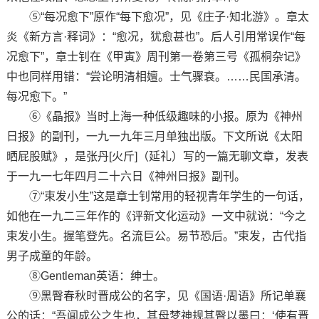
⑤“每况愈下”原作“每下愈况”，见《庄子·知北游》。章太
炎《新方言·释词》：“愈况，犹愈甚也”。后人引用常误作“每
况愈下”，章士钊在《甲寅》周刊第一卷第三号《孤桐杂记》
中也同样用错：“尝论明清相嬗。士气骤衰。……民国承清。
每况愈下。”
⑥《晶报》当时上海一种低级趣味的小报。原为《神州
日报》的副刊，一九一九年三月单独出版。下文所说《太阳
晒屁股赋》，是张丹[火斤]（延礼）写的一篇无聊文章，发表
于一九一七年四月二十六日《神州日报》副刊。
⑦“束发小生”这是章士钊常用的轻视青年学生的一句话，
如他在一九二三年作的《评新文化运动》一文中就说：“今之
束发小生。握笔登先。名流巨公。易节恐后。”束发，古代指
男子成童的年龄。
⑧Gentleman英语：绅士。
⑨黑臀春秋时晋成公的名字，见《国语·周语》所记单襄
公的话：“吾闻成公之生也，其母梦神规其臀以墨曰：‘使有晋