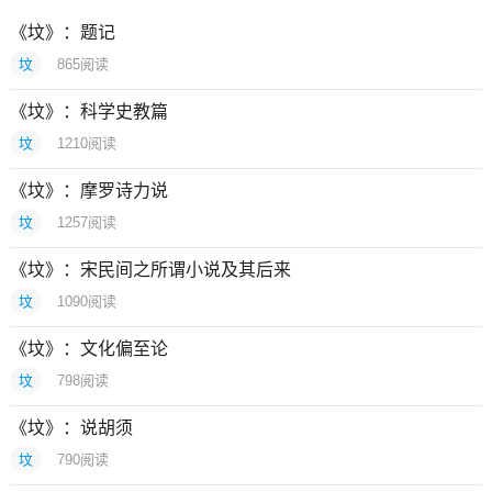
《坟》：题记
坟
865
阅读
《坟》：科学史教篇
坟
1210
阅读
《坟》：摩罗诗力说
坟
1257
阅读
《坟》：宋民间之所谓小说及其后来
坟
1090
阅读
《坟》：文化偏至论
坟
798
阅读
《坟》：说胡须
坟
790
阅读