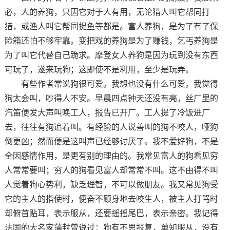
必，人的养狗，只因它对于人有用，无论猎人叫它帮同打
猎，或渔人叫它帮同捉鱼等都是。富人养狗，是为了有了保
险箱还怕不够牢靠。变把戏的养狗是为了赚钱，乞丐养狗是
为了叫它代替自己跪求。摩登女人养狗是因为玩到没有东西
可玩了，遂来玩狗；这即使不是利用，至少是玩弄。
有些作者常说狗很可爱。我想也没有什么可爱。我觉得
狗太会叫，吵得人不安。早晨四点钟天还没有亮，丝厂里的
汽笛便发大声叫唤工人，报告已开厂。工人提了冷饭进厂
去，往往有狗追着叫。有经验的人说善叫的狗不咬人，哑狗
倒更凶；然而便是这叫声已经够讨厌了。我不爱好狗，不是
全因感情作用，是更有别的理由的。我常见富人的狗看见穷
人常常要叫；穷人的狗看见富人却常常不叫。这不由得不叫
人觉着狗心势利，缺乏理智，不可以做朋友。我又常见狗受
它的主人的指使时，便奋不顾身地去咬生人，被主人打骂时
却俯首贴耳，表示服从，还要摇摇尾巴，表示亲密。我记得
法国的大名家蒲封曾说过：狗有不思报复，单知服从，没有