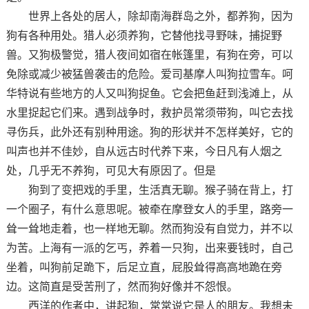
世界上各处的居人，除却南海群岛之外，都养狗，因为
狗有各种用处。猎人必须养狗，它替他找寻野味，捕捉野
兽。又狗极警觉，猎人夜间如宿在帐篷里，有狗在旁，可以
免除或减少被猛兽袭击的危险。爱司基摩人叫狗拉雪车。呵
华特说有些地方的人又叫狗捉鱼。它会把鱼赶到浅滩上，从
水里捉起它们来。遇到战争时，救护员常须带狗，叫它去找
寻伤兵，此外还有别种用途。狗的形状并不怎样美好，它的
叫声也并不佳妙，自从远古时代养下来，今日凡有人烟之
处，几乎无不养狗，可见大有原因了。但是
狗到了变把戏的手里，生活真无聊。猴子骑在背上，打
一个圈子，有什么意思呢。被牵在摩登女人的手里，路旁一
耸一耸地走着，也一样地无聊。然而狗没有自觉力，并不以
为苦。上海有一派的乞丐，养着一只狗，出来要钱时，自己
坐着，叫狗前足跪下，后足立直，屁股耸得高高地跪在旁
边。这简直是受苦刑了，然而狗好像并不怨恨。
西洋的作者中，讲起狗，常常说它是人的朋友。我想未