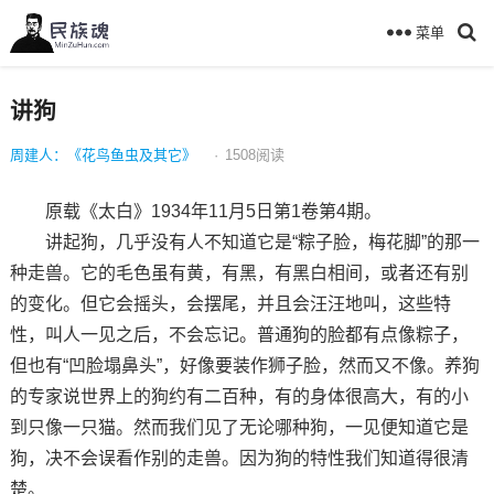
菜单
讲狗
周建人：《花鸟鱼虫及其它》
·
1508
阅读
原载《太白》1934年11月5日第1卷第4期。
讲起狗，几乎没有人不知道它是“粽子脸，梅花脚”的那一
种走兽。它的毛色虽有黄，有黑，有黑白相间，或者还有别
的变化。但它会摇头，会摆尾，并且会汪汪地叫，这些特
性，叫人一见之后，不会忘记。普通狗的脸都有点像粽子，
但也有“凹脸塌鼻头”，好像要装作狮子脸，然而又不像。养狗
的专家说世界上的狗约有二百种，有的身体很高大，有的小
到只像一只猫。然而我们见了无论哪种狗，一见便知道它是
狗，决不会误看作别的走兽。因为狗的特性我们知道得很清
楚。