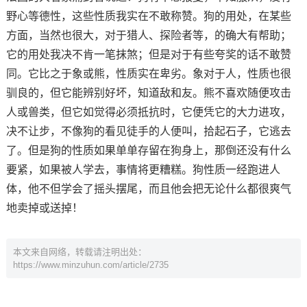
野心等德性，这些性质我实在不敢称赞。狗的用处，在某些
方面，当然也很大，对于猎人、探险者等，的确大有帮助；
它的用处我决不肯一笔抹煞；但是对于有些夸奖的话不敢赞
同。它比之于象或熊，性质实在卑劣。象对于人，性质也很
驯良的，但它能辨别好坏，知道敌和友。熊不喜欢随便攻击
人或兽类，但它如觉得必须抵抗时，它便凭它的大力进攻，
决不让步，不像狗的看见徒手的人便叫，拾起石子，它逃去
了。但是狗的性质如果单单存留在狗身上，那倒还没有什么
要紧，如果被人学去，事情将更糟糕。狗性质一经跑进人
体，他不但学会了摇头摆尾，而且他会把无论什么都很爽气
地卖掉或送掉！
本文来自网络，转载请注明出处：
https://www.minzuhun.com/article/2735